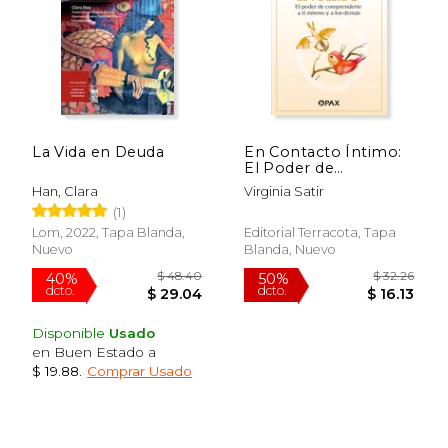
La Vida en Deuda
En Contacto Íntimo:
El Poder de
Comprenderte a ti
Han, Clara
Virginia Satir
Mismo y a los Demás
(1)
Lom, 2022, Tapa Blanda,
Editorial Terracota, Tapa
Nuevo
Blanda, Nuevo
Disponible
Usado
en Buen Estado a
$ 19.88
.
Comprar Usado
$ 50.09
$ 36
50%
50%
dcto.
dcto.
$ 25.04
$ 18.