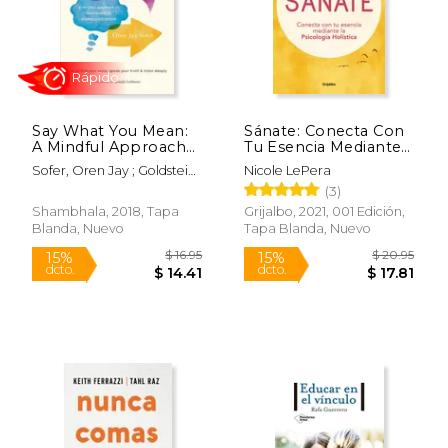
$ 14.95
$ 27.
15%
40%
dcto.
dcto.
$ 12.71
$ 16.
Say What You Mean:
Sánate: Conecta Con
A Mindful Approach
Tu Esencia Mediante
to Nonviolent
La Psicología
Sofer, Oren Jay ; Goldstein,
Nicole LePera
Communication (en
Holística / How to Do
Joseph
(3)
Inglés)
the Work
Shambhala, 2018, Tapa
Grijalbo, 2021, 001 Edición,
Blanda, Nuevo
Tapa Blanda, Nuevo
Rápido