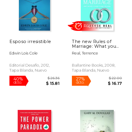
Esposo irresistible
The new Rules of
Marriage: What you
Need to Know to
Edwin Lois Cole
Real, Terrence
Make Love Work (en
Inglés)
Editorial Desafío, 2012,
Ballantine Books, 2008,
Tapa Blanda, Nuevo
Tapa Blanda, Nuevo