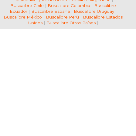
Buscalibre Chile
|
Buscalibre Colombia
|
Buscalibre
Ecuador
|
Buscalibre España
|
Buscalibre Uruguay
|
Buscalibre México
|
Buscalibre Perú
|
Buscalibre Estados
Unidos
|
Buscalibre Otros Países
|