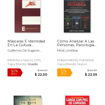
Rápido
Máscaras E Identidad
Cómo Analizar A Las
En La Cultura
Personas, Psicología
$ 18.99
$ 19
Ilustrada
Oscura Y
15%
15%
Guillermo De Eugenio
Mind, Limitless
Manipulación
dcto.
dcto.
$ 16.14
$ 16.
Perez
Prohibida: Aprenda A
Leer Rápidamente A
Biblioteca Nueva, 2015,
Independently Published,
Las Personas E Influir
Tapa Blanda,
Usado
Tapa Blanda, Nuevo
En La Mente De
Cualquier