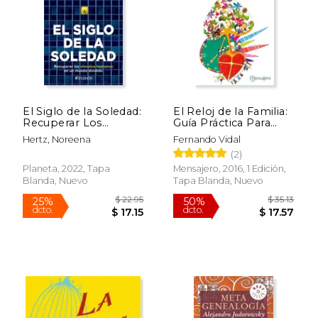
El Siglo de la Soledad:
El Reloj de la Familia:
Recuperar Los
Guía Práctica Para
Vínculos Humanos
Proyectos de Familias
Hertz, Noreena
Fernando Vidal
En Un Mundo
(2)
Dividido
Planeta, 2022, Tapa
Mensajero, 2016, 1 Edición,
Blanda, Nuevo
Tapa Blanda, Nuevo
$ 53.22
$ 230.
50%
50%
dcto.
dcto.
$ 26.61
$ 115.