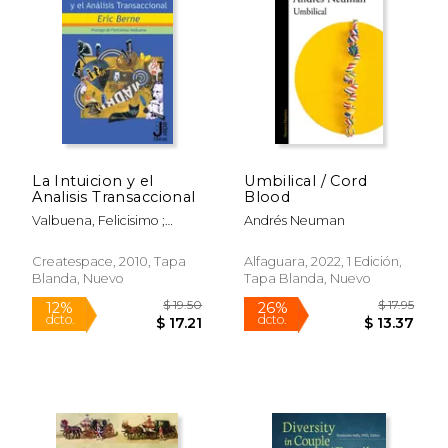
Rápido
La Intuicion y el
Umbilical / Cord
Analisis Transaccional
Blood
Valbuena, Felicisimo ;
Andrés Neuman
Devos Cerezo, Agustin ;
Berne, Eric
$ 19.99
$ 65.
15%
50%
Createspace, 2010, Tapa
Alfaguara, 2022, 1 Edición,
dcto.
dcto.
$ 16.99
$ 32.
Blanda, Nuevo
Tapa Blanda, Nuevo