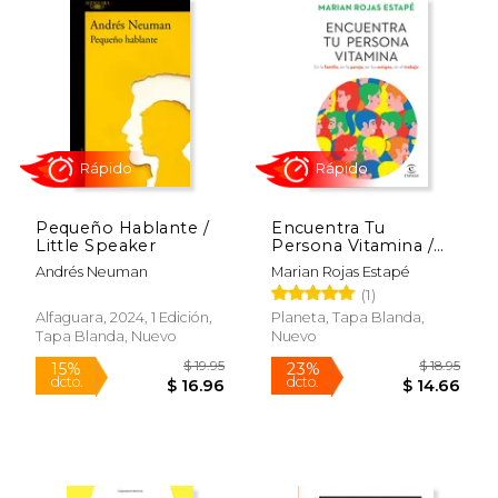
$ 43.80
$ 24.
40%
15%
dcto.
dcto.
$ 26.28
$ 20.
Pequeño Hablante /
Encuentra Tu
Little Speaker
Persona Vitamina /
Find Your Vitamin
Andrés Neuman
Marian Rojas Estapé
Person
(1)
Alfaguara, 2024, 1 Edición,
Planeta, Tapa Blanda,
Tapa Blanda, Nuevo
Nuevo