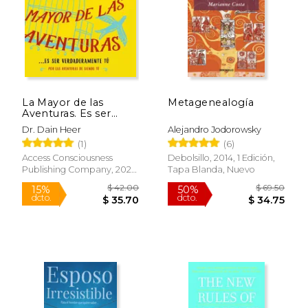
La Mayor de las
Metagenealogía
Aventuras. Es ser
Verdaderamente tú
Dr. Dain Heer
Alejandro Jodorowsky
(Spanish)
(1)
(6)
Rápido
Access Consciousness
Debolsillo, 2014, 1 Edición,
Publishing Company, 2021,
Tapa Blanda, Nuevo
Tapa Dura, Nuevo
$ 27.00
$ 19
15%
15%
dcto.
dcto.
$ 22.95
$ 16.