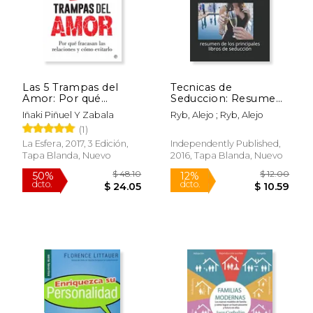
$ 42.00
$ 69.
15%
50%
dcto.
dcto.
$ 35.70
$ 34.
Las 5 Trampas del
Tecnicas de
Amor: Por qué
Seduccion: Resumen
Fracasan las
de los Principales
Iñaki Piñuel Y Zabala
Ryb, Alejo ; Ryb, Alejo
Relaciones y Cómo
Libros de Seducción
(1)
Evitarlo
La Esfera, 2017, 3 Edición,
Independently Published,
Tapa Blanda, Nuevo
2016, Tapa Blanda, Nuevo
Rápido