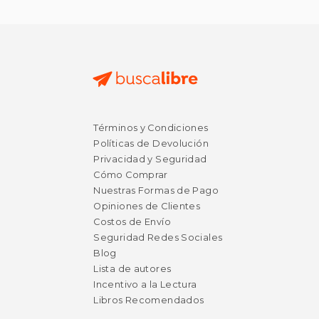
$ 48.10
$ 12.
50%
12%
Términos y Condiciones
dcto.
dcto.
$ 24.05
$ 10.
Políticas de Devolución
Privacidad y Seguridad
Cómo Comprar
Nuestras Formas de Pago
Opiniones de Clientes
Costos de Envío
Seguridad Redes Sociales
Blog
Lista de autores
Incentivo a la Lectura
Libros Recomendados