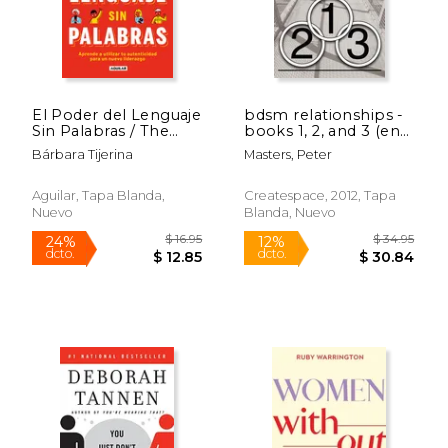
El Poder del Lenguaje
bdsm relationships -
$ 52.49
$ 51.
50%
50%
Sin Palabras / The
books 1, 2, and 3 (en
dcto.
dcto.
$ 26.24
$ 25.
Power of Language
Inglés)
Bárbara Tijerina
Masters, Peter
Without Words
Aguilar, Tapa Blanda,
Createspace, 2012, Tapa
Nuevo
Blanda, Nuevo