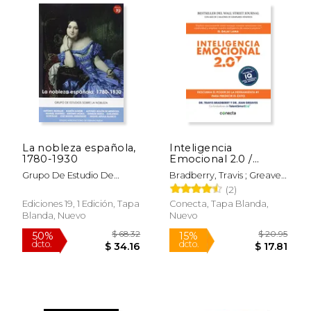
$ 48.40
$ 32.
40%
50%
dcto.
dcto.
$ 29.04
$ 16.
La nobleza española,
Inteligencia
1780-1930
Emocional 2.0 /
Emotional
Grupo De Estudio De
Bradberry, Travis ; Greaves,
Intelligence 2.0
Historia De La Nobleza
Jean
(2)
Ediciones 19, 1 Edición, Tapa
Conecta, Tapa Blanda,
Blanda, Nuevo
Nuevo