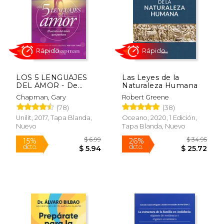
LOS 5 LENGUAJES
Las Leyes de la
DEL AMOR - De
Naturaleza Humana
Bolsillo
Chapman, Gary
Robert Greene
Rápido
Rápido
(78)
(38)
Unilit, 2017, Tapa Blanda,
Oceano, 2020, 1 Edición,
Nuevo
Tapa Blanda, Nuevo
$ 6.99
$ 34.
15%
26%
dcto.
dcto.
$ 5.94
$ 25.