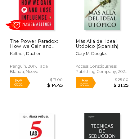
$ 22.95
$ 35
25%
50%
dcto.
dcto.
$ 17.15
$ 17.
The Power Paradox:
Más Allá del Ideal
How we Gain and
Utópico (Spanish)
Lose Influence (en
Keltner, Dacher
Gary M. Douglas
Inglés)
Penguin, 2017, Tapa
Access Consciousness
Blanda, Nuevo
Publishing Company, 2022,
Tapa Blanda, Nuevo