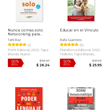
$ 16.95
$ 20.
15%
15%
dcto.
dcto.
$ 14.41
$ 17.
Nunca comas solo:
Educar en el Vínculo
Networking para
optimizar tus
Tahl Raz
Rafa Guerrero
relaciones personales
(1)
(5)
Profit Editorial, 2020, Tapa
Plataforma Editorial, 2020,
Blanda, Nuevo
1 Edición, Tapa Blanda,
Nuevo