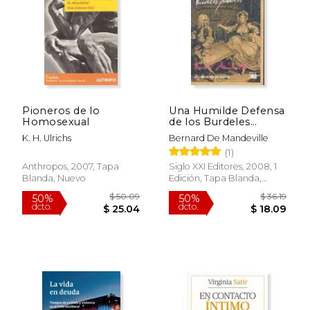
Pioneros de lo
Una Humilde Defensa
Homosexual
de los Burdeles
Públicos: Un Ensayo
K. H. Ulrichs
Bernard De Mandeville
Sobre la Prostitución
(1)
tal Como se Práctica
Actualmente en
Anthropos, 2007, Tapa
Siglo XXI Editores, 2008, 1
Estos Reinos
Blanda, Nuevo
Edición, Tapa Blanda,
Nuevo
$ 42.69
$ 16
50%
15%
dcto.
dcto.
$ 21.34
$ 14.