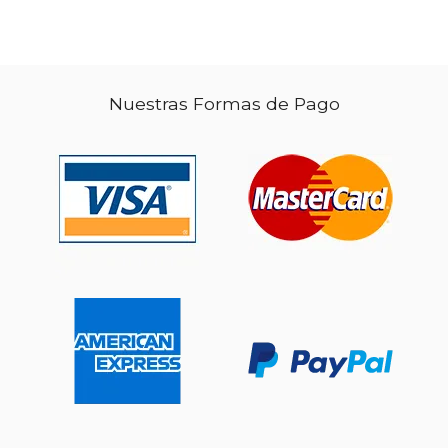
Nuestras Formas de Pago
$ 17.00
$ 25.
15%
15%
dcto.
dcto.
$ 14.45
$ 21.