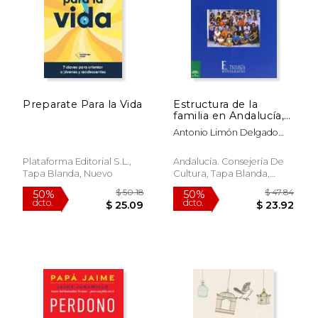
Preparate Para la Vida
Estructura de la
familia en Andalucía,
la. regimen de
Antonio Limón Delgado
residencia yregimen
Esther Fernández De Paz
economico
Plataforma Editorial S.L.,
Andalucía. Consejería De
Tapa Blanda, Nuevo
Cultura, Tapa Blanda,
Nuevo