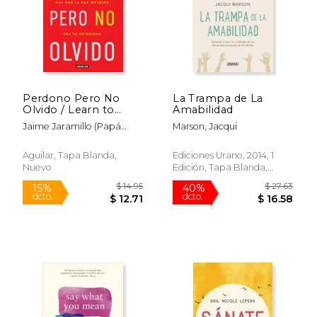
$ 50.18
$ 47.
50%
50%
dcto.
dcto.
$ 25.09
$ 23.
Perdono Pero No
La Trampa de La
Olvido / Learn to
Amabilidad
Forgive Without
Jaime Jaramillo (Papá
Marson, Jacqui
Forgetting What
Jaime)
Happened
Aguilar, Tapa Blanda,
Ediciones Urano, 2014, 1
Nuevo
Edición, Tapa Blanda,
Usado