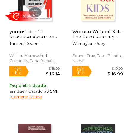
you just don´t
Women Without Kids:
understand,women
The Revolutionary
and men in
Rise of an Unsung
Tannen, Deborah
Warrington, Ruby
conversation (en
Sisterhood (en Inglés)
$ 16.95
$ 34.
24%
12%
Inglés)
dcto.
dcto.
$ 12.85
$ 30.
William Morrow And
Sounds True, Tapa Blanda,
Company, Tapa Blanda,
Nuevo
Nuevo
Disponible
Usado
en Buen Estado a
$ 5.71
.
Comprar Usado