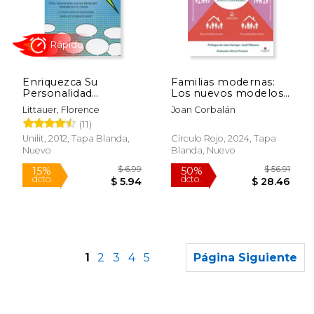
$ 26.36
$ 22.
40%
27%
dcto.
dcto.
$ 15.81
$ 16.
Enriquezca Su
Familias modernas:
Personalidad
Los nuevos modelos
(Spanish Edition)
de familia y cómo
Littauer, Florence
Joan Corbalán
lograr un buen
(11)
presente y futuro en
ellas
Unilit, 2012, Tapa Blanda,
Círculo Rojo, 2024, Tapa
Nuevo
Blanda, Nuevo
1
2
3
4
5
Página Siguiente
Rápido