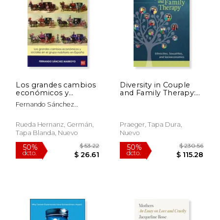
Los grandes cambios
Diversity in Couple
económicos y
and Family Therapy:
sociales en el grupo
Ethnicities,
Fernando Sánchez
nobiliario en España :
Sexualities, and
Marroyo
una aproximación a la
Socioeconomics
dinámica de
Rueda Hernanz, Germán,
Praeger, Tapa Dura,
mediados del siglo
Tapa Blanda, Nuevo
Nuevo
XIX
$ 61.60
$ 80.
50%
50%
dcto.
dcto.
$ 30.80
$ 40.