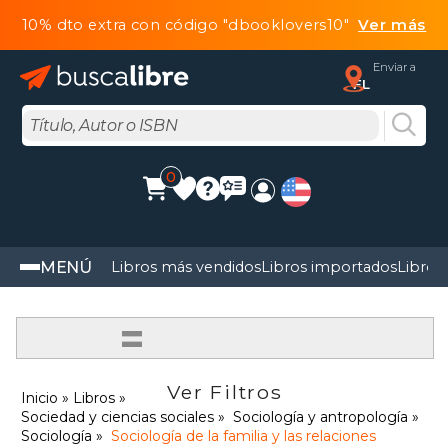
10% dto extra con código "dbooklovers10"
Ver más
Enviar a
FL
0
MENÚ
Libros más vendidos
Libros importados
Libros
=
Ver Filtros
Inicio
Libros
Sociedad y ciencias sociales
Sociología y antropología
Sociología
Sociología de la familia y las relaciones