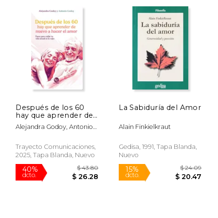
Después de los 60
La Sabiduría del Amor
hay que aprender de
nuevo a hacer el
Alejandra Godoy, Antonio
Alain Finkielkraut
amor: Pasos para
Godoy
cuidar tu vida sexual
en la vejez
Trayecto Comunicaciones,
Gedisa, 1991, Tapa Blanda,
2025, Tapa Blanda, Nuevo
Nuevo