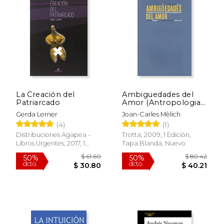
Rápido
Rápido
La Creación del
Ambiguedades del
Patriarcado
Amor (Antropologia
$ 19.95
$ 18
15%
23%
de la Vida Cotidiana
Gerda Lerner
Joan-Carles Mèlich
dcto.
dcto.
$ 16.96
$ 14.
2/2)
(4)
(1)
Distribuciones Agapea -
Trotta, 2009, 1 Edición,
Libros Urgentes, 2017, 1
Tapa Blanda, Nuevo
Edición, Tapa Blanda,
Nuevo