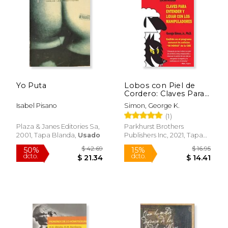
Yo Puta
Lobos con Piel de
Cordero: Claves Para
Entender y Lidial con
Isabel Pisano
Simon, George K.
los Manipuladores
(1)
Plaza & Janes Editories Sa,
Parkhurst Brothers
2001, Tapa Blanda,
Usado
Publishers Inc, 2021, Tapa
Blanda, Nuevo
$ 44.01
$ 24.
50%
12%
dcto.
dcto.
$ 22.00
$ 22.