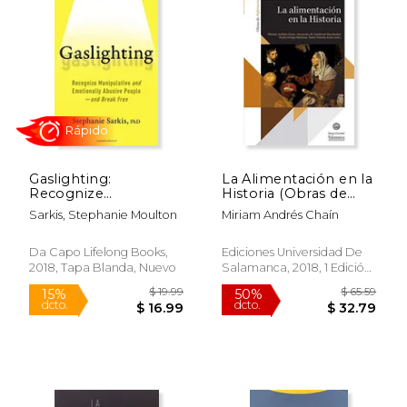
$ 68.32
$ 20.
50%
15%
dcto.
dcto.
$ 34.16
$ 17.
Gaslighting:
La Alimentación en la
Recognize
Historia (Obras de
Manipulative and
Referencia, 41)
Sarkis, Stephanie Moulton
Miriam Andrés Chaín
Emotionally Abusive
People--And Break
Free (en Inglés)
Da Capo Lifelong Books,
Ediciones Universidad De
2018, Tapa Blanda, Nuevo
Salamanca, 2018, 1 Edición,
Tapa Blanda, Nuevo