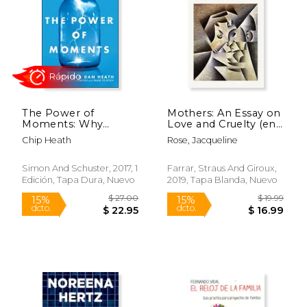
The Power of
Mothers: An Essay on
Moments: Why
Love and Cruelty (en
Certain Experiences
Inglés)
Chip Heath
Rose, Jacqueline
Have Extraordinary
Impact (en Inglés)
Simon And Schuster, 2017, 1
Farrar, Straus And Giroux,
Edición, Tapa Dura, Nuevo
2019, Tapa Blanda, Nuevo
$ 19.50
$ 17
12%
26%
dcto.
dcto.
$ 17.21
$ 13.