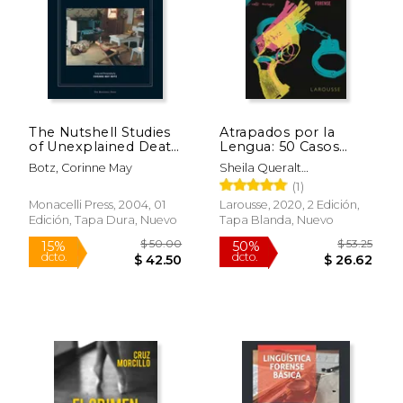
The Nutshell Studies
Atrapados por la
of Unexplained Death
Lengua: 50 Casos
(en Inglés)
Resueltos por la
Botz, Corinne May
Sheila Queralt
Lingüística Forense
Est&Eacute;Vez
(1)
(Larousse - Libros
Ilustrados
Monacelli Press, 2004, 01
Larousse, 2020, 2 Edición,
Edición, Tapa Dura, Nuevo
Tapa Blanda, Nuevo