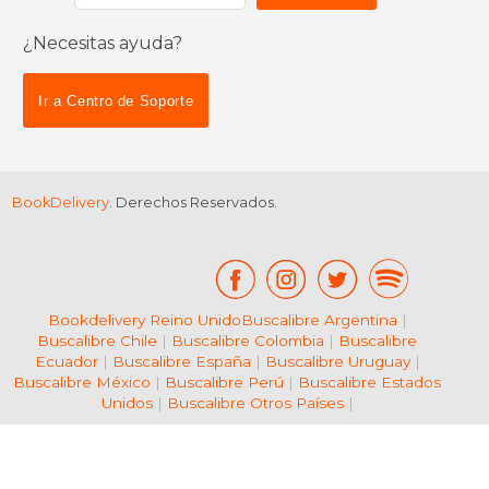
¿Necesitas ayuda?
$ 156.40
$ 66.
15%
6%
dcto.
dcto.
$ 132.94
$ 62.
Ir a Centro de Soporte
BookDelivery
. Derechos Reservados.
Bookdelivery Reino Unido
Buscalibre Argentina
|
Buscalibre Chile
|
Buscalibre Colombia
|
Buscalibre
Ecuador
|
Buscalibre España
|
Buscalibre Uruguay
|
Buscalibre México
|
Buscalibre Perú
|
Buscalibre Estados
Unidos
|
Buscalibre Otros Países
|