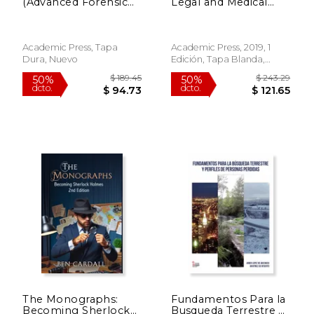
(Advanced Forensic
Legal and Medical
Science Series)
Aspects (en Inglés)
Academic Press, Tapa
Academic Press, 2019, 1
Dura, Nuevo
Edición, Tapa Blanda,
Nuevo
$ 438.99
$ 325.
50%
50%
dcto.
dcto.
$ 219.49
$ 162.
The Monographs:
Fundamentos Para la
Becoming Sherlock
Busqueda Terrestre y