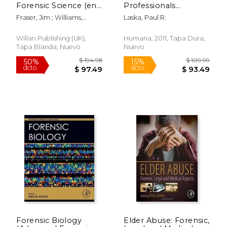
Forensic Science (en
Professionals
Inglés)
Supporting the
Fraser, Jim ; Williams,
Laska, Paul R.
Criminal Justice
Robin
System (en Inglés)
Willan Publishing (UK),
Humana, 2011, Tapa Dura,
Tapa Blanda, Nuevo
Nuevo
$ 255.00
$ 477.
15%
50%
dcto.
dcto.
$ 216.75
$ 238.
Forensic Biology
Elder Abuse: Forensic,