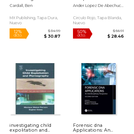
Holmes (en Inglés)
Perfiles de Personas
Cardall, Ben
Ander Lopez De Abechuco
per Didas
Martinez
MX Publishing, Tapa Dura,
Circulo Rojo, Tapa Blanda,
Nuevo
Nuevo
$ 194.98
$ 109.
50%
15%
dcto.
dcto.
$ 97.49
$ 93.
investigating child
Forensic dna
expolitation and
Applications: An