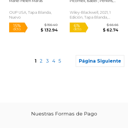
Marie-Helen Maras
Picornell, Isabel ; Perkins,
Casework (en Inglés)
Ria ; Coulthard, Malcolm
OUP USA, Tapa Blanda,
Wiley-Blackwell, 2021, 1
Nuevo
Edición, Tapa Blanda,
Nuevo
1
2
3
4
5
Página Siguiente
Nuestras Formas de Pago
$ 34.99
$ 56
12%
50%
dcto.
dcto.
$ 30.87
$ 28.