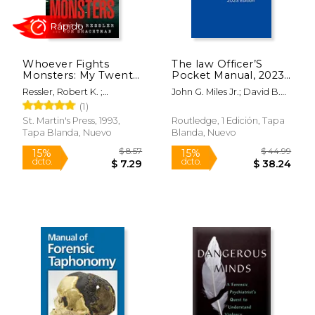
Rápido
Whoever Fights
The law Officer’S
Monsters: My Twenty
Pocket Manual, 2023
Years Tracking Serial
Edition (en Inglés)
Ressler, Robert K. ;
John G. Miles Jr.; David B.
Killers for the fbi
Shachtman, Tom ; Spicer,
Richardson; Anthony E.
(1)
(True Crime Classics)
Charles
Scudellari
(en Inglés)
St. Martin's Press, 1993,
Routledge, 1 Edición, Tapa
Tapa Blanda, Nuevo
Blanda, Nuevo
$ 36.95
40%
dcto.
$ 22.17
$ 189.