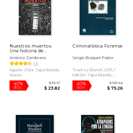
Nuestros muertos.
Criminalística Forense
Una historia de
violencia y represión
Américo Zambrano
Sergio Bosquet Pastor
(2)
Aguilar, 2024, Tapa Blanda,
Tirant Lo Blanch, 2015, 1
Nuevo
Edición, Tapa Blanda,
Nuevo
$ 39.71
$ 125.
40%
40%
dcto.
dcto.
$ 23.82
$ 75.