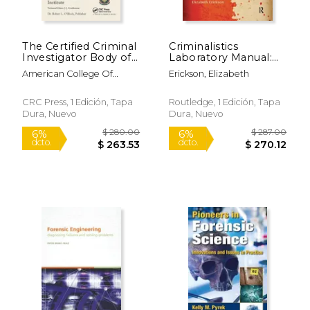
The Certified Criminal
Criminalistics
Investigator Body of
Laboratory Manual:
Knowledge (en
The Basics of
American College Of
Erickson, Elizabeth
Inglés)
Forensic
Forensic Examiners I
Investigation (en
Inglés)
CRC Press, 1 Edición, Tapa
Routledge, 1 Edición, Tapa
Dura, Nuevo
Dura, Nuevo
$ 41.70
$ 76.
50%
6%
dcto.
dcto.
$ 20.85
$ 72.