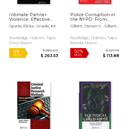
Intimate Partner
Police Corruption in
Violence: Effective
the NYPD: From
Procedure, Response
Knapp to Mollen (en
Sparks, Elicka ; Gruelle, Kit
Gilbert, Steven V. ; Gilbert,
and Policy (en Inglés)
Inglés)
Barbara A.
Routledge, 1 Edición, Tapa
Routledge, 1 Edición, Tapa
Dura, Nuevo
Blanda, Nuevo