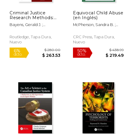
$ 505.37
$ 462.
50%
50%
dcto.
dcto.
$ 252.69
$ 231.
Criminal Justice
Equivocal Child Abuse
Research Methods:
(en Inglés)
Theory and Practice,
Bayens, Gerald J. ;
McPherson, Sandra B. ;
Second Edition (en
Roberson, Cliff
Afsarifard, Farshid
Inglés)
Routledge, Tapa Dura,
CRC Press, Tapa Dura,
Nuevo
Nuevo