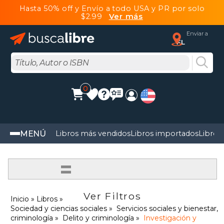
Hasta 50% off y Envío a todo USA y PR por solo
$2.99
Ver más
Enviar a
FL
0
MENÚ
Libros más vendidos
Libros importados
Libros
=
Ver Filtros
Inicio
Libros
Sociedad y ciencias sociales
Servicios sociales y bienestar,
criminología
Delito y criminología
Investigación y