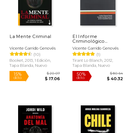
$ 35.50
$ 28.
40%
15%
dcto.
dcto.
$ 21.30
$ 23.
La Mente Criminal
El Informe
Criminológico
Forense
Vicente Garrido Genovés
Vicente Garrido Genovés
(10)
(1)
Booket, 2013, 1 Edición,
Tirant Lo Blanch, 2012,
Tapa Blanda, Nuevo
Tapa Blanda, Nuevo