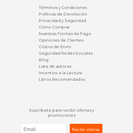
$ 209.64
$ 89.
50%
15%
dcto.
dcto.
$ 104.82
$ 76.
Términos y Condiciones
Políticas de Devolución
Privacidad y Seguridad
Cómo Comprar
Nuestras Formas de Pago
Opiniones de Clientes
Costos de Envío
Seguridad Redes Sociales
Blog
Lista de autores
Incentivo a la Lectura
Libros Recomendados
Rápido
Suscríbete para recibir ofertas y
promociones