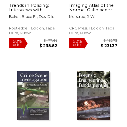
Trends in Policing:
Imaging Atlas of the
Interviews with
Normal Gallbladder
Police Leaders Across
and Its Variants (en
Baker, Bruce F. ; Das, Dilip
Meilstrup, J. W.
the Globe, Volume
Inglés)
K.
Five (en Inglés)
Routledge, 1 Edición, Tapa
CRC Press, 1 Edición, Tapa
Dura, Nuevo
Dura, Nuevo
$ 203.00
$ 438.
6%
50%
dcto.
dcto.
$ 191.06
$ 219.