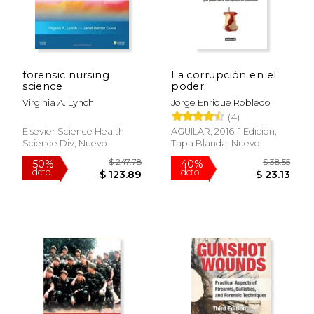
forensic nursing
La corrupción en el
science
poder
Virginia A. Lynch
Jorge Enrique Robledo
$ 21.95
$ 43.
(4)
15%
40%
dcto.
dcto.
$ 18.66
$ 26.
Elsevier Science Health
AGUILAR, 2016, 1 Edición,
Science Div, Nuevo
Tapa Blanda, Nuevo