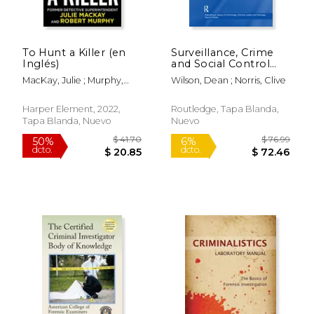
To Hunt a Killer (en
Surveillance, Crime
Inglés)
and Social Control
(en Inglés)
MacKay, Julie ; Murphy,
Wilson, Dean ; Norris, Clive
Robert
Harper Element, 2022,
Routledge, Tapa Blanda,
Tapa Blanda, Nuevo
Nuevo
$ 96.99
$ 19
15%
15%
dcto.
dcto.
$ 82.44
$ 16.