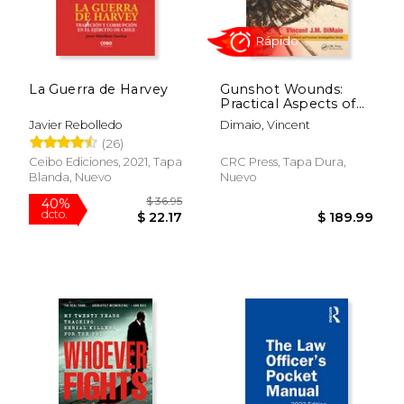
La Guerra de Harvey
Gunshot Wounds:
Practical Aspects of
Firearms, Ballistics,
Javier Rebolledo
Dimaio, Vincent
and Forensic
(26)
Techniques, Third
Edition (en Inglés)
Ceibo Ediciones, 2021, Tapa
CRC Press, Tapa Dura,
Blanda, Nuevo
Nuevo
$ 247.78
$ 38.
50%
40%
dcto.
dcto.
$ 123.89
$ 23.