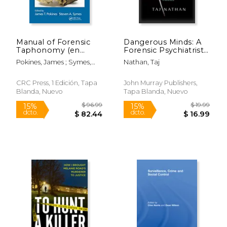
Manual of Forensic
Dangerous Minds: A
Rápido
Taphonomy (en
Forensic Psychiatrist's
Inglés)
Quest to Understand
Pokines, James ; Symes,
Nathan, Taj
Violence (en Inglés)
Steven A.
CRC Press, 1 Edición, Tapa
John Murray Publishers,
Blanda, Nuevo
Tapa Blanda, Nuevo
$ 8.57
$ 44.
15%
15%
dcto.
dcto.
$ 7.29
$ 38.