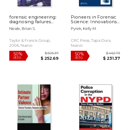
forensic engineering:
Pioneers in Forensic
diagnosing failures
Science: Innovations
and solving problems
and Issues in Practice
Neale, Brian S.
Pyrek, Kelly M.
[with cdrom] (en
(en Inglés)
Inglés)
Taylor & Francis Group,
CRC Press, Tapa Dura,
2006, Nuevo
Nuevo
$ 280.00
$ 287.
6%
6%
dcto.
dcto.
$ 263.53
$ 270.