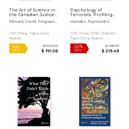
The Art of Science in
Psychology of
$ 280.00
$ 227.
6%
50%
the Canadian Justice
Terrorists: Profiling
dcto.
dcto.
$ 263.53
$ 113.
System: A Reflection
and Counteraction
Milward, David ; Ferguson,
Hamden, Raymond H.
of My Experiences as
(en Inglés)
Charles
an Expert Witness
(en Inglés)
CRC Press, Tapa Dura,
CRC Press, 2018, 1 Edición,
Nuevo
Tapa Dura, Nuevo