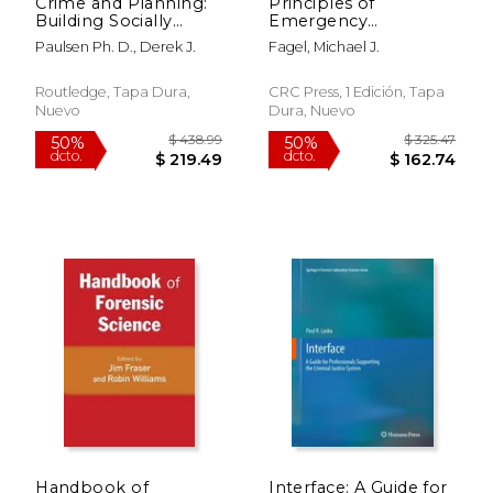
Crime and Planning:
Principles of
Building Socially
Emergency
Sustainable
Management: Hazard
Paulsen Ph. D., Derek J.
Fagel, Michael J.
Communities (en
Specific Issues and
Inglés)
Mitigation Strategies
(en Inglés)
Routledge, Tapa Dura,
CRC Press, 1 Edición, Tapa
Nuevo
Dura, Nuevo
$ 477.64
$ 462.
50%
50%
dcto.
dcto.
$ 238.82
$ 231.
Handbook of
Interface: A Guide for