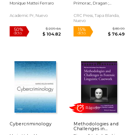
pornography,the
Interdisciplinary
Monique Mattei Ferraro
Primorac, Dragan ;
internet,the law and
Perspective (en
Schanfield, Moses
forensic science
Inglés)
Academic Pr, Nuevo
CRC Press, Tapa Blanda,
Nuevo
$ 189.45
$ 243.
50%
50%
dcto.
dcto.
$ 94.73
$ 121.
Cybercriminology
Methodologies and
Challenges in
Forensic Linguistic