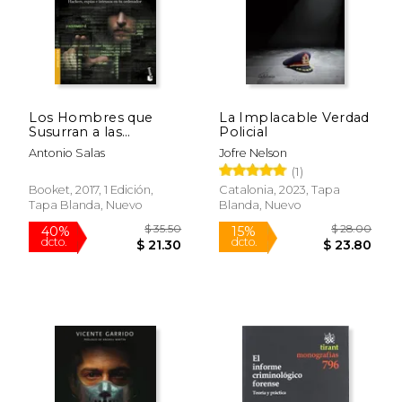
$ 53.81
$ 222.
50%
50%
dcto.
dcto.
$ 26.90
$ 111.
Los Hombres que
La Implacable Verdad
Susurran a las
Policial
Maquinas
Antonio Salas
Jofre Nelson
(1)
Booket, 2017, 1 Edición,
Catalonia, 2023, Tapa
Tapa Blanda, Nuevo
Blanda, Nuevo