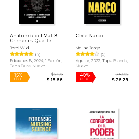
Anatomía del Mal: 8
Chile Narco
$ 20.07
$ 80.
15%
50%
Crímenes Que Te
dcto.
dcto.
$ 17.06
$ 40.
Harán Perder La Fe
Jordi Wild
Molina Jorge
En La Humanidad /
(4)
(5)
Anatomy of Evil
Ediciones B, 2024, 1 Edición,
Aguilar, 2023, Tapa Blanda,
Tapa Dura, Nuevo
Nuevo