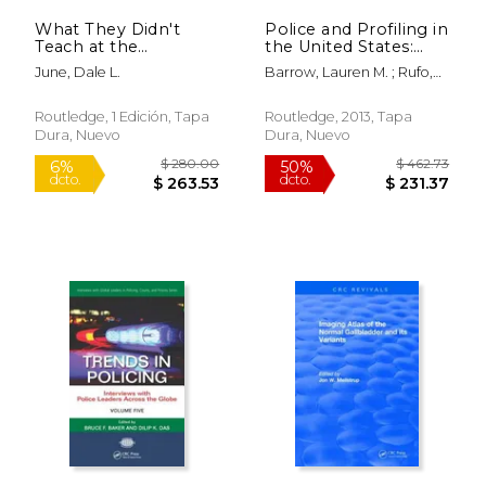
What They Didn't
Police and Profiling in
Teach at the
the United States:
Academy: Topics,
Applying Theory to
June, Dale L.
Barrow, Lauren M. ; Rufo,
Stories, and Reality
Criminal
Ron A. ; Arambula, Saul
$ 280.00
$ 438.
6%
50%
Beyond the
Investigations (en
dcto.
dcto.
$ 263.53
$ 219.
Classroom (en Inglés)
Inglés)
Routledge, 1 Edición, Tapa
Routledge, 2013, Tapa
Dura, Nuevo
Dura, Nuevo