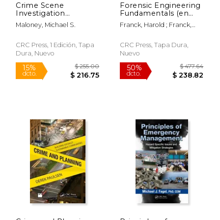
Crime Scene
Forensic Engineering
Investigation
Fundamentals (en
Procedural Guide (en
Inglés)
Maloney, Michael S.
Franck, Harold ; Franck,
Inglés)
Darren
CRC Press, 1 Edición, Tapa
CRC Press, Tapa Dura,
Dura, Nuevo
Nuevo
$ 280.00
$ 462.
6%
50%
dcto.
dcto.
$ 263.53
$ 231.