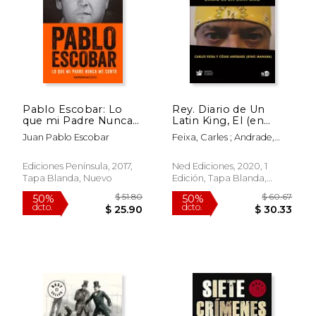
Pablo Escobar: Lo
Rey. Diario de Un
que mi Padre Nunca
Latin King, El (en
me Contó
Inglés)
Juan Pablo Escobar
Feixa, Carles ; Andrade,
Cesar
$ 25.89
$ 35.
50%
40%
dcto.
dcto.
Ediciones Península, 2017,
Ned Ediciones, 2020, 1
$ 12.95
$ 21.
Tapa Blanda, Nuevo
Edición, Tapa Blanda,
Nuevo