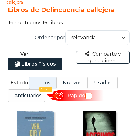
callejera
Libros de Delincuencia callejera
Encontramos 16 Libros
Ordenar por
Comparte y
Ver:
gana dinero
Libros Físicos
Estado:
Todos
Nuevos
Usados
Nuevo
Anticuarios
Rápido