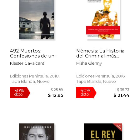
492 Muertos:
Némesis: La Historia
$ 54.01
$ 72.
Confesiones de un
del Criminal más
50%
50%
Asesino a Sueldo
Buscado de Brasil
dcto.
dcto.
$ 27.00
$ 36.
Klester Cavalcanti
Misha Glenny
(Realidad)
(Realidad)
Ediciones Península, 2018,
Ediciones Península, 2016,
Tapa Blanda, Nuevo
Tapa Blanda, Nuevo