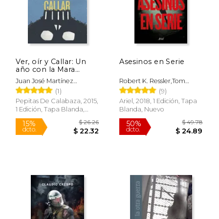
Ver, oír y Callar: Un
Asesinos en Serie
año con la Mara
Salvatrucha 13
Juan José Martínez
Robert K. Ressler,Tom
D'aubuisson
Shachtman
(1)
(9)
Pepitas De Calabaza, 2015,
Ariel, 2018, 1 Edición, Tapa
1 Edición, Tapa Blanda,
Blanda, Nuevo
Nuevo
$ 26.26
$ 49.
15%
50%
dcto.
dcto.
$ 22.32
$ 24.