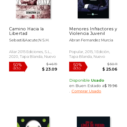
$ 69.06
$ 44.
50%
50%
dcto.
dcto.
$ 34.53
$ 22.
Camino Hacia la
Menores Infractores y
Libertad
Violencia Juvenil
Sebasti&Aacute;N S.H.
Abran Fernandez Murcia
Aliar 2015 Ediciones, S.L.,
Popular, 2015, 1 Edición,
2020, Tapa Blanda, Nuevo
Tapa Blanda, Nuevo
Disponible
Usado
en Buen Estado a
$ 19.96
.
Comprar Usado