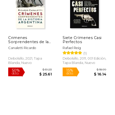
Crimenes
Siete Crímenes Casi
Sorprendentes de la
Perfectos
Historia Argentina
Canaletti Ricardo
Rafael Reig
(1)
Debolsillo, 2021, Tapa
Debolsillo, 2011, 001 Edición,
Blanda, Nuevo
Tapa Blanda, Nuevo
$ 51.80
$ 60.
50%
50%
dcto.
dcto.
$ 25.90
$ 30.