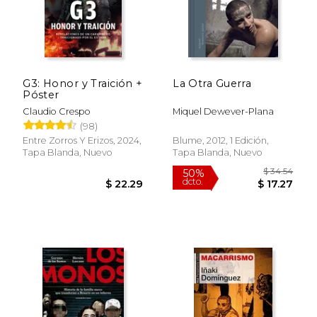
G3: Honor y Traición +
La Otra Guerra
Póster
Claudio Crespo
Miquel Dewever-Plana
(98)
Entre Zorros Y Erizos, 2024,
Blume, 2012, 1 Edición,
Tapa Blanda, Nuevo
Tapa Blanda, Nuevo
$ 34.
50%
dcto.
$ 22.29
$ 17.