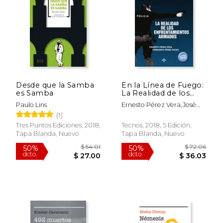
$ 46.19
$ 50
50%
50%
dcto.
dcto.
$ 23.09
$ 25.
Desde que la Samba
En la Línea de Fuego:
es Samba
La Realidad de los
Enfrentamientos
Paulo Lins
Ernesto Pérez Vera,José
Armados
Fernando Pérez Pacho
(1)
Tres Puntos Ediciones, 2018,
Tecnos, 2018, 5 Edición,
Tapa Blanda, Nuevo
Tapa Blanda, Nuevo