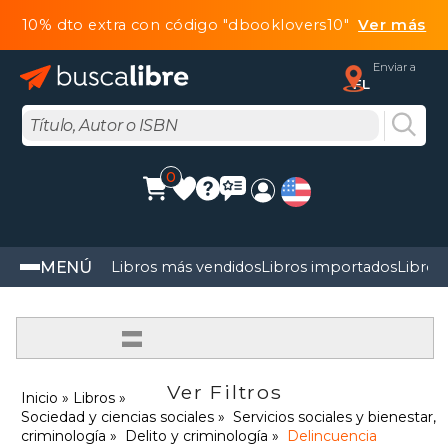
10% dto extra con código "dbooklovers10"
Ver más
Enviar a
FL
0
MENÚ
Libros más vendidos
Libros importados
Libros
=
Ver Filtros
Inicio
Libros
Sociedad y ciencias sociales
Servicios sociales y bienestar,
criminología
Delito y criminología
Delincuencia