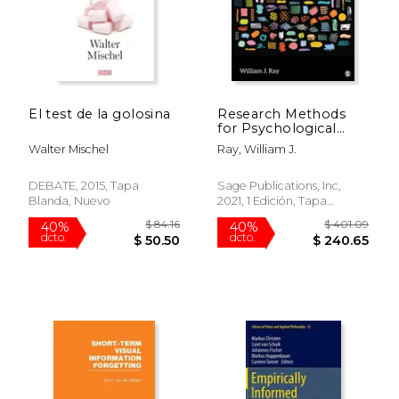
El test de la golosina
Research Methods
for Psychological
Science (en Inglés)
Walter Mischel
Ray, William J.
DEBATE, 2015, Tapa
Sage Publications, Inc,
Blanda, Nuevo
2021, 1 Edición, Tapa
$ 145.92
$ 44.
40%
15%
Blanda, Nuevo
dcto.
dcto.
$ 87.55
$ 38.