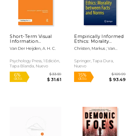
Short-Term Visual
Empirically Informed
Information
Ethics: Morality
Forgetting (Ple:
Between Facts and
Van Der Heijden, A. H. C.
Christen, Markus ; Van
Memory) (en Inglés)
Norms (en Inglés)
Schaik, Carel ; Fischer,
Johannes
Psychology Press, 1 Edición,
Springer, Tapa Dura,
Tapa Blanda, Nuevo
Nuevo
$ 84.16
$ 401.
40%
40%
dcto.
dcto.
$ 50.50
$ 240.