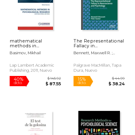
mathematical
The Representational
methods in
Fallacy in
psychological
Neuroscience and
Basimov, Mikhail
Bennett, Maxwell R. ;
research (en Inglés)
Psychology: A Critical
Hacker, Peter
$ 165.71
$ 111
Analysis (en Inglés)
40%
40%
dcto.
dcto.
$ 99.43
$ 67.
Lap Lambert Academic
Palgrave MacMillan, Tapa
Publishing, 2011, Nuevo
Dura, Nuevo