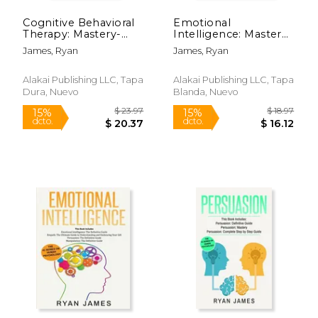
Cognitive Behavioral
Emotional
Therapy: Mastery-
Intelligence: Mastery-
how to Master Your
How to Master Your
James, Ryan
James, Ryan
Brain & Your
Emotions, Improve
Emotions to
Your EQ, and
Overcome
Massively Improve
Alakai Publishing LLC, Tapa
Alakai Publishing LLC, Tapa
Depression, Anxiety
Your Relationships
Dura, Nuevo
Blanda, Nuevo
and Phobias
(Emotional
(Cognitive Behavioral
Intelligenc (en Inglés)
th (en Inglés)
$ 15.95
$ 12
15%
12%
dcto.
dcto.
$ 13.56
$ 10.