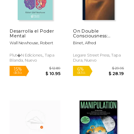
Desarrolla el Poder
On Double
Mental
Consciousness:
Experimental
Wall Newhouse, Robert
Binet, Alfred
Psychological Studies
Rápido
(en Inglés)
Plut�N Ediciones,, Tapa
Legare Street Press, Tapa
Blanda, Nuevo
Dura, Nuevo
$ 24.95
$ 17
29%
15%
dcto.
dcto.
$ 17.72
$ 15.