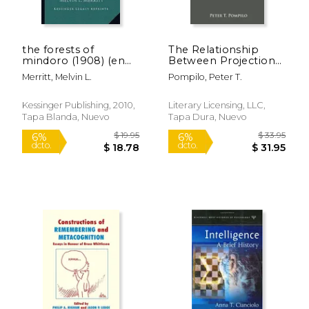
$ 40.60
$ 82.
6%
6%
dcto.
dcto.
$ 38.21
$ 77.
the forests of
The Relationship
mindoro (1908) (en
Between Projection
Inglés)
And Prejudice, With A
Merritt, Melvin L.
Pompilo, Peter T.
Factor Analysis Of
Anti-Semitic And
Anti-Negro Attitudes
Kessinger Publishing, 2010,
Literary Licensing, LLC,
(en Inglés)
Tapa Blanda, Nuevo
Tapa Dura, Nuevo