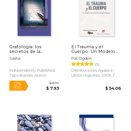
dcto.
dcto.
$ 40.29
$ 22.
Grafología: los
El Trauma y el
secretos de la
Cuerpo: Un Modelo
escritura
Sensoriomotriz de
Sasha
Pat Ogden
Psicoterapia
(5)
Independently Published,
Distribuciones Agapea -
Tapa Blanda, Nuevo
Libros Urgentes, 2009, 1ª
Edición, Tapa Blanda,
Nuevo