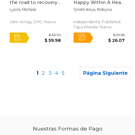
the road to recovery
Happy Within A Heart
(en Inglés)
Beat (en Inglés)
Lyons, Michele
Smith-Keys, Robyna
Vdm Verlag, 2010, Nuevo
Independently Published,
Tapa Blanda, Nuevo
1
2
3
4
5
Página Siguiente
Nuestras Formas de Pago
$ 219.99
$ 109.