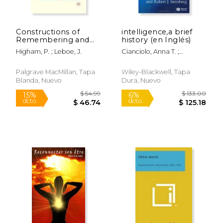
Constructions of
intelligence,a brief
$ 225.00
$ 76.
Remembering and
history (en Inglés)
15%
6%
dcto.
dcto.
Metacognition:
$ 191.25
$ 72.
Higham, P. ; Leboe, J.
Cianciolo, Anna T. ;
Essays in Honour of
Sternberg, Robert J.
Bruce Whittlesea (en
Inglés)
Palgrave MacMillan, Tapa
Wiley-Blackwell, Tapa
Blanda, Nuevo
Dura, Nuevo