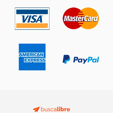
15%
15%
dcto.
dcto.
$ 186.99
$ 93.