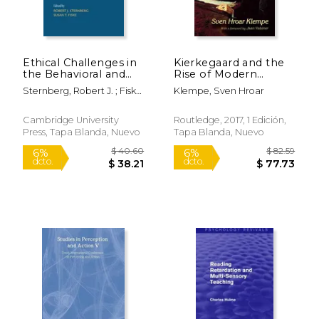
Ethical Challenges in
Kierkegaard and the
the Behavioral and
Rise of Modern
Brain Sciences: Case
Psychology (en
Sternberg, Robert J. ; Fiske,
Klempe, Sven Hroar
Studies and
Inglés)
Susan T.
Commentaries (en
Inglés)
Cambridge University
Routledge, 2017, 1 Edición,
Press, Tapa Blanda, Nuevo
Tapa Blanda, Nuevo
$ 41.95
$ 27.
6%
15%