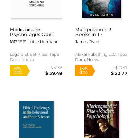
Medicinische
Manipulation: 3
Psychologie: Oder
Books in 1 -
Physiologie Der Seele
Complete Guide to
1817-1881, Lotze Hermann
James, Ryan
(en Alemán)
Analyzing and Speed
Reading Anyone on
The Spot, and
Legare Street Press, Tapa
Alakai Publishing LLC, Tapa
Influencing Them
Dura, Nuevo
Dura, Nuevo
with Subtle Pers (en
Inglés)
$ 12.89
$ 29.
15%
6%
dcto.
dcto.
$ 10.95
$ 28.