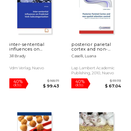
$ 8.99
12%
dcto.
$ 7.93
$ 54.
inter-sentential
posterior parietal
influences on
cortex and non-
predicted verb
spatial attention
Jill Brady
Caselli, Luana
subcategorization
control (en Inglés)
Vdm Verlag, Nuevo
Lap Lambert Academic
Publishing, 2010, Nuevo