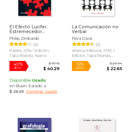
El Efecto Lucifer.
La Comunicación no
Estremecedor
Verbal
Estudio Sobre la
Philip Zimbardo
Flora Davis
Naturaleza del mal
(6)
(5)
Paidós, 2014, 1 Edición,
Alianza Editorial, 2010, 1
Tapa Blanda, Nuevo
Edición, Tapa Blanda,
Nuevo
Disponible
Usado
en Buen Estado a
$ 26.49
.
Comprar Usado
$ 67.16
$ 26.
40%
15%