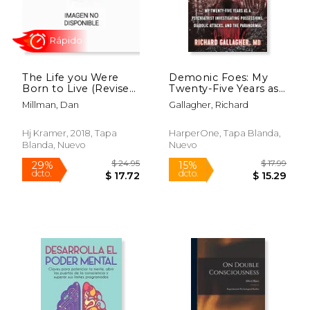
The Life you Were
Demonic Foes: My
Born to Live (Revised
Twenty-Five Years as
25Th Anniversary
a Psychiatrist
Millman, Dan
Gallagher, Richard
Edition): A Guide to
Investigating
Finding Your Life
Possessions, Diabolic
Purpose (en Inglés)
Attacks, and the
Hj Kramer, 2018, Tapa
HarperOne, Tapa Blanda,
Paranormal (en
Blanda, Nuevo
Nuevo
Inglés)
$ 33.59
$ 109.
6%
15%
dcto.
dcto.
$ 31.61
$ 93.