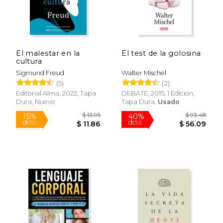
El malestar en la
El test de la golosina
cultura
Sigmund Freud
Walter Mischel
(5)
(2)
Editorial Alma, 2022, Tapa
DEBATE, 2015, 1 Edición,
Dura, Nuevo
Tapa Dura,
Usado
$ 13.95
$ 93.
15%
40%
dcto.
dcto.
$ 11.86
$ 56.