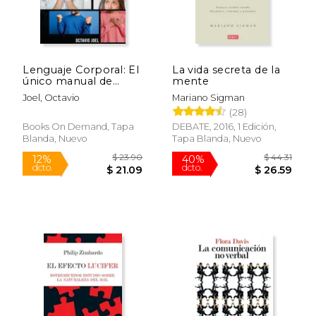
Lenguaje Corporal: El
La vida secreta de la
único manual de
mente
lenguaje corporal que
Joel, Octavio
Mariano Sigman
explica cómo analizar
(28)
a las personas en una
relación y reconocer
Books On Demand, Tapa
DEBATE, 2016, 1 Edición,
las señales
Blanda, Nuevo
Tapa Blanda, Nuevo
$ 23.90
$ 44.
12%
40%
dcto.
dcto.
$ 21.09
$ 26.