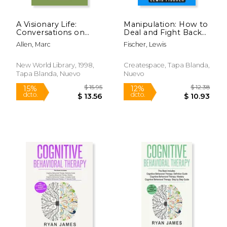
A Visionary Life:
Manipulation: How to
Conversations on
Deal and Fight Back
Creating the Life You
Against Manipulation
Allen, Marc
Fischer, Lewis
Want (en Inglés)
and Mind Control (en
Inglés)
New World Library, 1998,
Createspace, Tapa Blanda,
Tapa Blanda, Nuevo
Nuevo
$ 54.99
$ 133.
15%
6%
dcto.
dcto.
$ 46.74
$ 125.