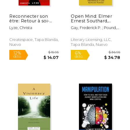
Reconnecter son
Open Mind: Elmer
être: Retour à soi-
Ernest Southard,
même (en Francés)
1876-1920 (en Inglés)
Lyze, Christa
Gay, Frederick P. ; Pound,
Roscoe
$ 19.95
$ 33.
6%
6%
dcto.
dcto.
$ 18.78
$ 31.
Createspace, Tapa Blanda,
Literary Licensing, LLC,
Nuevo
Tapa Blanda, Nuevo