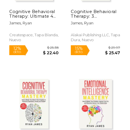
Cognitive Behavioral
Cognitive Behavioral
Therapy: Ultimate 4
Therapy: 3
Book Bundle to
Manuscripts -
James, Ryan
James, Ryan
Retrain Your Brain
Cognitive Behavioral
and Overcome
Therapy Definitive
Depression, Anxiety,
Guide, Cognitive
Createspace, Tapa Blanda,
Alakai Publishing LLC, Tapa
and Phobias (en
Behavioral Therapy
Nuevo
Dura, Nuevo
Inglés)
Mastery, Cognitive ...
Beh (en Inglés)
$ 15.95
$ 36.
12%
6%
dcto.
dcto.
$ 14.07
$ 34.