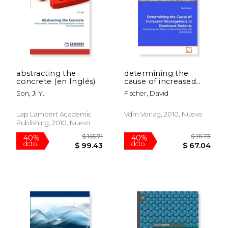
abstracting the
determining the
$ 165.71
$ 111
concrete (en Inglés)
cause of increased
40%
40%
dcto.
dcto.
neurogenesis in
$ 99.43
$ 67.
Son, Ji Y.
Fischer, David
dominant rodents (en
Inglés)
Lap Lambert Academic
Vdm Verlag, 2010, Nuevo
Publishing, 2010, Nuevo