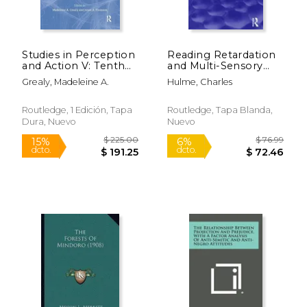
dcto.
dcto.
$ 39.48
$ 23.
Studies in Perception
Reading Retardation
and Action V: Tenth
and Multi-Sensory
International
Teaching (en Inglés)
Grealy, Madeleine A.
Hulme, Charles
Conference on
Perception and
Action (en Inglés)
Routledge, 1 Edición, Tapa
Routledge, Tapa Blanda,
Dura, Nuevo
Nuevo