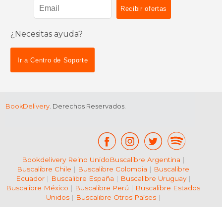
¿Necesitas ayuda?
$ 63.72
$ 29.
6%
12%
dcto.
dcto.
$ 59.98
$ 26.
Ir a Centro de Soporte
BookDelivery
. Derechos Reservados.
Bookdelivery Reino Unido
Buscalibre Argentina
|
Buscalibre Chile
|
Buscalibre Colombia
|
Buscalibre
Ecuador
|
Buscalibre España
|
Buscalibre Uruguay
|
Buscalibre México
|
Buscalibre Perú
|
Buscalibre Estados
Unidos
|
Buscalibre Otros Países
|