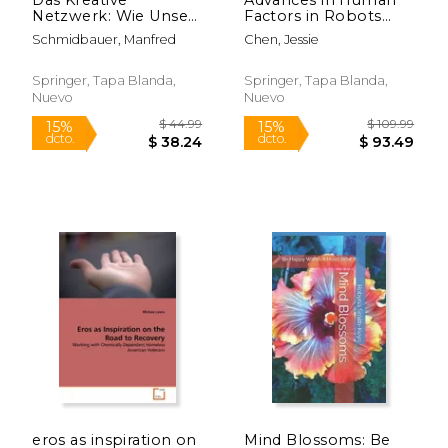
Netzwerk: Wie Unser
Factors in Robots
Gehirn in Bildern
and Unmanned
Schmidbauer, Manfred
Chen, Jessie
Spricht (en Alemán)
Systems: Proceedings
of the Ahfe 2018
International
Springer, Tapa Blanda,
Springer, Tapa Blanda,
Conference on
Nuevo
Nuevo
Human Factors in
Robots and
Unmanne (en Inglés)
$ 54.99
$ 129.
15%
15%
dcto.
dcto.
$ 46.74
$ 110.
eros as inspiration on
Mind Blossoms: Be