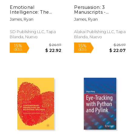
Emotional
Persuasion: 3
Intelligence: The
Manuscripts -
Definitive Guide,
Persuasion Definitive
James, Ryan
James, Ryan
Empath: How to
Guide, Persuasion
Thrive in Life as a
Mastery, Persuasion
Highly Sensitive,
Complete Step by
SD Publishing LLC, Tapa
Alakai Publishing LLC, Tapa
Persuasion: The
Step Guide
Blanda, Nuevo
Blanda, Nuevo
Definitive Guide to
(Persuasion Se (en
Underst (en Inglés)
Inglés)
$ 25.38
$ 29.
12%
15%
dcto.
dcto.
$ 22.40
$ 25.