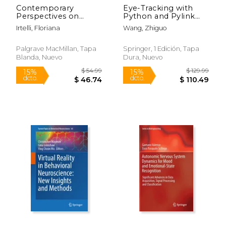
Contemporary
Eye-Tracking with
Perspectives on
Python and Pylink
Relational Wellness:
(en Inglés)
Irtelli, Floriana
Wang, Zhiguo
Psychoanalysis and
the Modern Family
(en Inglés)
Palgrave MacMillan, Tapa
Springer, 1 Edición, Tapa
Blanda, Nuevo
Dura, Nuevo
$ 23.97
$ 18
15%
15%
dcto.
dcto.
$ 20.37
$ 16.