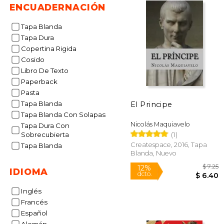
ENCUADERNACIÓN
Tapa Blanda
Tapa Dura
Copertina Rigida
Cosido
Libro De Texto
Paperback
Pasta
Tapa Blanda
El Principe
Tapa Blanda Con Solapas
Nicolás Maquiavelo
Tapa Dura Con
(1)
Sobrecubierta
Createspace, 2016, Tapa
Tapa Blanda
Blanda, Nuevo
IDIOMA
Inglés
Francés
12%
Español
dcto.
$