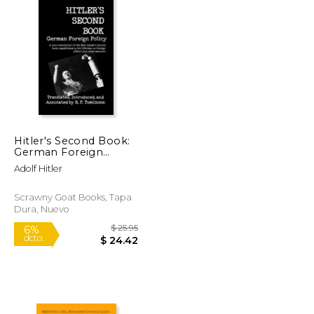
Hitler's Second Book:
German Foreign
Policy (en Inglés)
Adolf Hitler
Scrawny Goat Books, Tapa
Dura, Nuevo