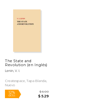
$ 19.95
$ 70.14
50%
dcto.
$ 16.96
$ 35.07
The State and
Revolution (en Inglés)
Lenin, V. I.
Createspace, Tapa Blanda,
Nuevo