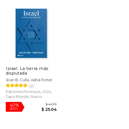
Israel. La tierra más
disputada
$ 21.39
$ 6.00
12%
dcto.
Joan B. Culla, Adrià Fortet
$ 20.64
$ 5.29
(2)
Ediciones Península, 2024,
Tapa Blanda, Nuevo