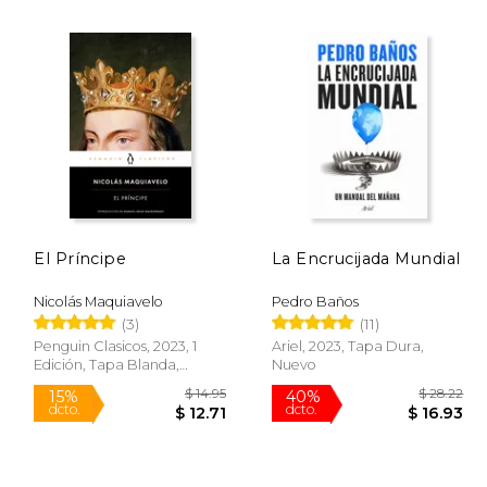
El Príncipe
La Encrucijada Mundial
$ 21.65
$ 43.05
40%
4%
dcto.
dcto.
Nicolás Maquiavelo
Pedro Baños
12.99
$ 25.83
(3)
(11)
Penguin Clasicos, 2023, 1
Ariel, 2023, Tapa Dura,
Edición, Tapa Blanda,
Nuevo
Nuevo