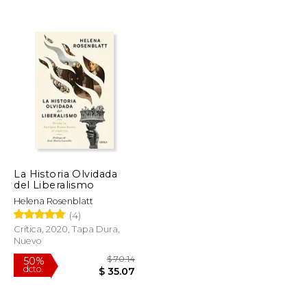
$ 32.40
$ 43.91
50%
dcto.
$ 27.54
$ 21.95
La Historia Olvidada
del Liberalismo
Helena Rosenblatt
(4)
Crítica, 2020, Tapa Dura,
Nuevo