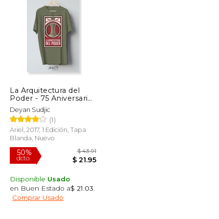
$ 48.43
$ 35.95
50%
dcto.
$ 24.22
$ 17.97
La Arquitectura del
Poder - 75 Aniversario
de Ariel: Cómo los
Deyan Sudjic
Ricos y Poderosos
(1)
Modelan Nuestro
Mundo (Ariel 75
Ariel, 2017, 1 Edición, Tapa
Aniversario)
Blanda, Nuevo
Disponible
Usado
en Buen Estado a
$ 21.03
.
Comprar Usado