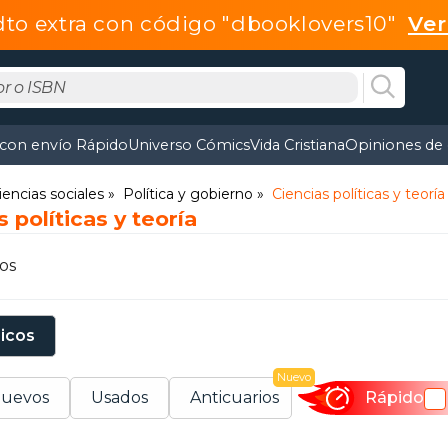
dto extra con código "dbooklovers10"
Ve
 con envío Rápido
Universo Cómics
Vida Cristiana
Opiniones de 
iencias sociales
Política y gobierno
Ciencias políticas y teoría
 políticas y teoría
os
sicos
Nuevo
uevos
Usados
Anticuarios
Rápido