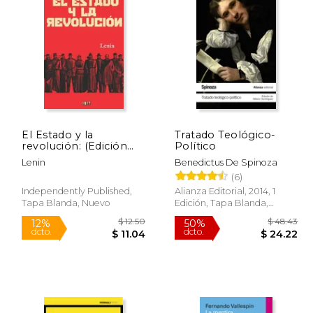
$ 12.95
$ 38.47
50%
12%
dcto.
dcto.
 11.01
$ 19.23
El Estado y la
Tratado Teológico-
revolución: (Edición
Político
revisada y anotada)
Lenin
Benedictus De Spinoza
(6)
Independently Published,
Alianza Editorial, 2014, 1
Tapa Blanda, Nuevo
Edición, Tapa Blanda,
Nuevo