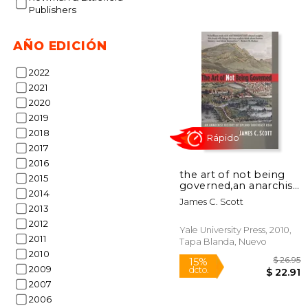
Publishers
AÑO EDICIÓN
15%
2022
dcto.
$ 
2021
2020
2019
2018
2017
2016
the art of not being
2015
governed,an anarchist
2014
history of upland
James C. Scott
southeast asia (en
2013
Inglés)
2012
Yale University Press, 2010,
2011
Tapa Blanda, Nuevo
2010
2009
2007
2006