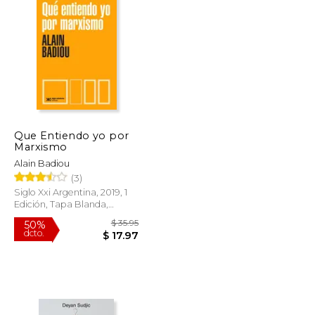
$ 7.15
$ 25.95
6%
dcto.
$ 6.31
$ 24.42
Que Entiendo yo por
Marxismo
Alain Badiou
(3)
Siglo Xxi Argentina, 2019, 1
Edición, Tapa Blanda,
Nuevo