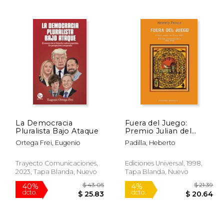
Rápido
Rápido
 26.95
$ 29.14
6%
15%
dcto.
dcto.
22.91
$ 27.42
La Democracia
Fuera del Juego:
Pluralista Bajo Ataque
Premio Julian del
Casal 1968
Ortega Frei, Eugenio
Padilla, Heberto
Trayecto Comunicaciones,
Ediciones Universal, 1998,
2023, Tapa Blanda, Nuevo
Tapa Blanda, Nuevo