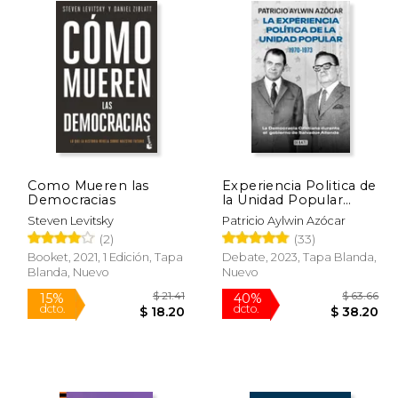
Como Mueren las
Experiencia Politica de
Democracias
la Unidad Popular
1970-1973
Steven Levitsky
Patricio Aylwin Azócar
(2)
(33)
Booket, 2021, 1 Edición, Tapa
Debate, 2023, Tapa Blanda,
Blanda, Nuevo
Nuevo
$ 7.25
$ 21.41
15%
40%
dcto.
dcto.
 6.40
$ 18.20