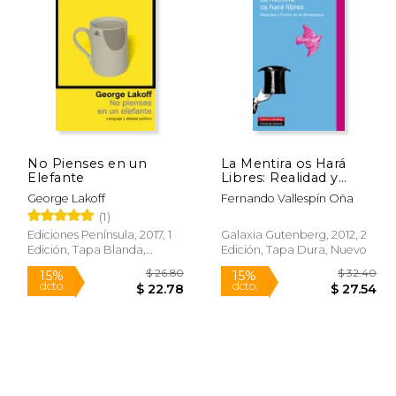
$ 21.19
$ 12.50
12%
50%
dcto.
dcto.
19.94
$ 11.04
No Pienses en un
La Mentira os Hará
Elefante
Libres: Realidad y
Ficción en la
George Lakoff
Fernando Vallespín Oña
Democracia
(1)
Ediciones Península, 2017, 1
Galaxia Gutenberg, 2012, 2
Edición, Tapa Blanda,
Edición, Tapa Dura, Nuevo
Nuevo