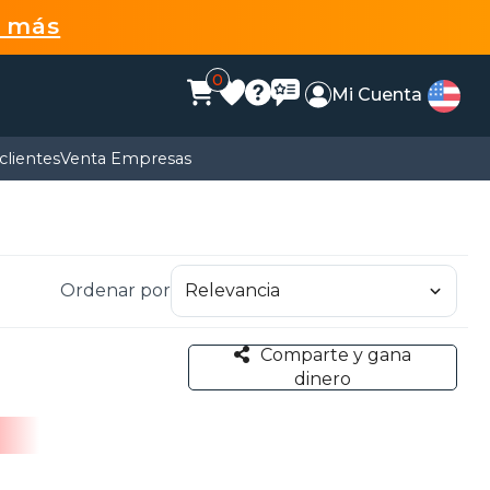
r más
0
Mi Cuenta
clientes
Venta Empresas
Ordenar por
Comparte y gana
dinero