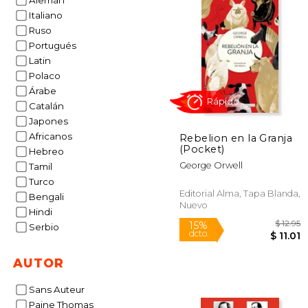
Alemán
Italiano
Ruso
Portugués
Latin
Polaco
Árabe
Catalán
Japones
Africanos
Rebelion en la Granja
(Pocket)
Hebreo
George Orwell
Tamil
Rápido
Turco
Editorial Alma, Tapa Blanda,
Bengali
Nuevo
Hindi
Serbio
AUTOR
Sans Auteur
Paine Thomas