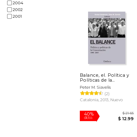
2004
Rápido
2002
2001
$
15%
dcto.
$ 
Balance, el. Política y
Políticas de la
Concertación (1990-
Peter M. Siavelis
2010)
(2)
Catalonia, 2013, Nuevo