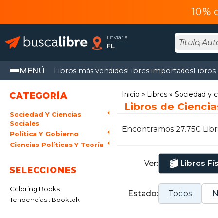
10% 
Enviar a
FL
MENÚ
Libros más vendidos
Libros importados
Libros
Inicio
Libros
Sociedad y c
CATEGORÍA
Libros de Ciencias
Sociedad Y Ciencias
Sociales
Encontramos 27.750 Libr
Política Y Gobierno
Ciencias Políticas Y Teoría
Ver:
Libros Fí
SELECCIONES
Coloring Books
Estado:
Todos
N
Tendencias : Booktok