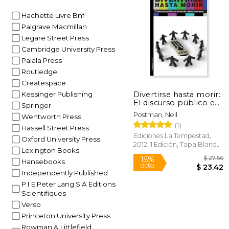
Hachette Livre Bnf
Palgrave Macmillan
6%
dcto.
$ 
Legare Street Press
Cambridge University Press
Palala Press
Routledge
Createspace
Divertirse hasta morir:
Kessinger Publishing
El discurso público en
Springer
la era del show
Postman, Neil
Wentworth Press
business
(1)
Hassell Street Press
Ediciones La Tempestad,
Oxford University Press
2012, 1 Edición, Tapa Blanda,
Lexington Books
Nuevo
Hansebooks
Independently Published
P I E Peter Lang S A Editions
Scientifiques
Verso
Princeton University Press
Rowman & Littlefield