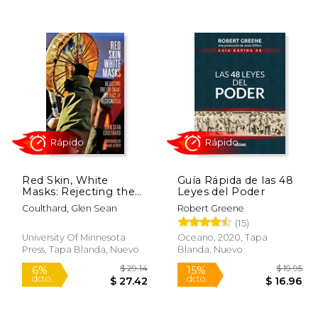
$ 27.56
$ 26.80
15%
15%
dcto.
dcto.
23.42
$ 22.78
Red Skin, White
Guía Rápida de las 48
Masks: Rejecting the
Leyes del Poder
Colonial Politics of
Coulthard, Glen Sean
Robert Greene
Recognition
(15)
(Indigenous Americas)
(en Inglés)
University Of Minnesota
Oceano, 2020, Tapa
Press, Tapa Blanda, Nuevo
Blanda, Nuevo