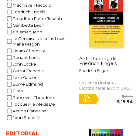
15%
Machiavelli Niccolo
dcto.
$
Friedrich Engels
Proudhon Pierre Joseph
Gambetta Leon
Coleman John
La Gervaisais Nicolas Louis
Marie Magon
Noam Chomsky
Renault Louis
Anti-Duhring de
Friedrich Engels
John Locke
Friedrich Engels
Guizot Francois
Jeze Gaston
La Critica Literaria -
Burke Edmund
Lacrticaliteraria.com, 2012,
Plato
Tapa Blanda, Nuevo
Roosevelt Theodore
Tocqueville Alexis De
Action Francaise
John Stuart Mill
EDITORIAL