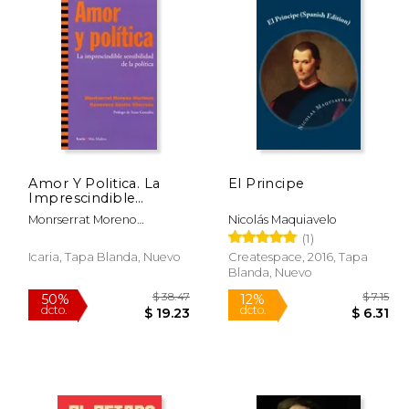
Amor Y Politica. La
El Principe
Imprescindible
Sensibilidad De La
Monrserrat Moreno
Nicolás Maquiavelo
Politica (Más Madera)
Marimon
(1)
Icaria, Tapa Blanda, Nuevo
Createspace, 2016, Tapa
Blanda, Nuevo