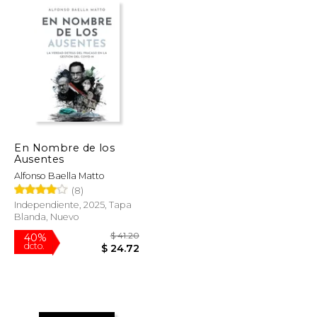
En Nombre de los
Ausentes
Alfonso Baella Matto
(8)
Independiente, 2025, Tapa
Blanda, Nuevo
$ 63.66
$ 41.20
40%
dcto.
$ 38.20
$ 24.72