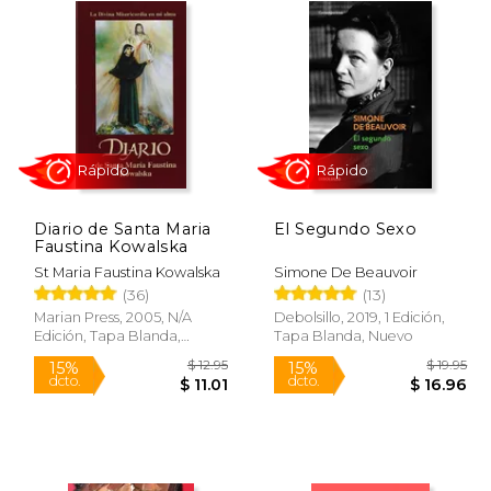
Diario de Santa Maria
El Segundo Sexo
Rápido
Rápido
Faustina Kowalska
St Maria Faustina Kowalska
Simone De Beauvoir
(36)
(13)
Marian Press, 2005, N/A
Debolsillo, 2019, 1 Edición,
Edición, Tapa Blanda,
Tapa Blanda, Nuevo
Nuevo
 44.24
$ 12.95
15%
15%
dcto.
dcto.
22.12
$ 11.01