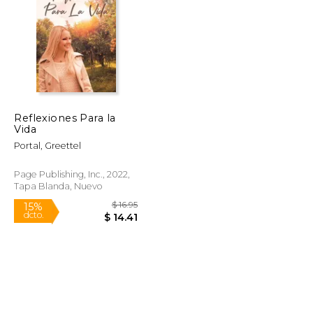
$ 74.93
$ 71.76
50%
dcto.
$ 37.46
$ 35.88
Reflexiones Para la
Vida
Portal, Greettel
Page Publishing, Inc., 2022,
Tapa Blanda, Nuevo