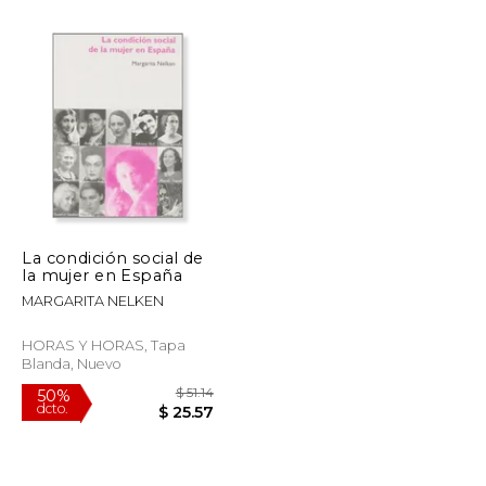
$ 63.58
$ 16.95
15%
dcto.
$ 38.15
$ 14.41
La condición social de
la mujer en España
MARGARITA NELKEN
HORAS Y HORAS, Tapa
Blanda, Nuevo