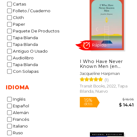
Cartas
Folleto / Cuaderno
Cloth
Paper
Paquete De Productos
Tapa Blanda
Tapa Blanda
Antiguo O Usado
Audiolibro
I Who Have Never
Tapa Blanda
Known Men (en
Inglés)
Con Solapas
Jacqueline Harpman
(1)
Rápido
Transit Books, 2022, Tapa
IDIOMA
Blanda, Nuevo
Inglés
Español
Alemán
Francés
Italiano
Ruso