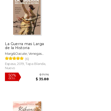
$ 483.77
$ 40.00
15%
dcto.
$ 241.88
$ 34.00
La Guerra mas Larga
de la Historia
Marg&Oacute; Venegas
Lola Venegas, Isabel M.
(6)
Reverte
Espasa, 2019, Tapa Blanda,
Nuevo