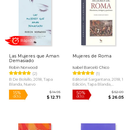
$ 16.95
$ 55.79
50%
40%
dcto.
dcto.
14.41
$ 27.89
Las Mujeres que Aman
Mujeres de Roma
Demasiado
Robin Norwood
Isabel Barceló Chico
(2)
(1)
B De Bolsillo, 2018, Tapa
Editorial Sargantana, 2018, 1
Blanda, Nuevo
Edición, Tapa Blanda,
Rápido
Nuevo