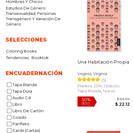
Hombres Y Chicos
Estudios De Género:
Transexualidad, Personas
Transgénero Y Variación De
Género
SELECCIONES
Coloring Books
Tendencias : Booktok
Una Habitación Propia
ENCUADERNACIÓN
Virginia, Virginia
(5)
Tapa Blanda
Planeta, 2014, 1 Edición,
Tapa Blanda, Nuevo
Tapa Dura
Audio Cd
Libro
Libro De Cartón
Cosido
Panfleto
$
50%
dcto.
$ 
Cards (Cartas)