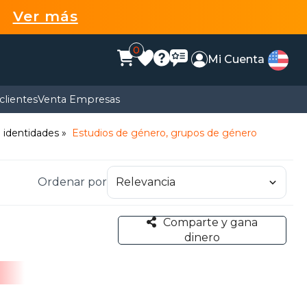
99
Ver más
0
Mi Cuenta
clientes
Venta Empresas
e identidades
Estudios de género, grupos de género
Ordenar por
Comparte y gana
dinero