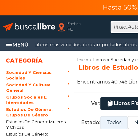
Hasta 50% 
Enviar a
FL
MENÚ
Libros más vendidos
Libros importados
Libros
Inicio
Libros
Sociedad y c
CATEGORÍA
Libros de Estudi
Sociedad Y Ciencias
Sociales
Encontramos 40.746 Libr
Sociedad Y Cultura:
General
Grupos Sociales E
Identidades
Ver:
Libros Fí
Estudios De Género,
Grupos De Género
Estudios De Género: Mujeres
Estado:
Todos
N
Y Chicas
Estudios De Género: