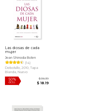
$ 33.72
$ 21.50
15%
dcto.
$ 20.23
$ 18.28
Las diosas de cada
mujer
Jean Shinoda Bolen
(14)
Debolsillo, 2010, Tapa
Blanda, Nuevo