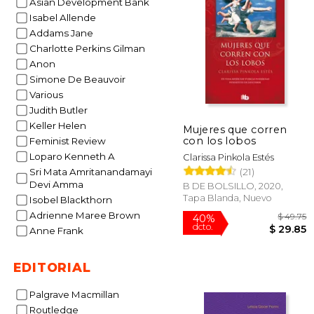
Asian Development Bank
Isabel Allende
Addams Jane
$
24%
Charlotte Perkins Gilman
dcto.
$ 
Anon
Simone De Beauvoir
Various
Judith Butler
Keller Helen
Mujeres que corren
con los lobos
Feminist Review
Loparo Kenneth A
Clarissa Pinkola Estés
(21)
Sri Mata Amritanandamayi
Devi Amma
B DE BOLSILLO, 2020,
Tapa Blanda, Nuevo
Isobel Blackthorn
Adrienne Maree Brown
Anne Frank
EDITORIAL
Palgrave Macmillan
Routledge