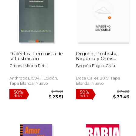
 49.75
$ 22.95
26%
50%
dcto.
dcto.
29.85
$ 16.91
Dialéctica Feminista de
Orgullo, Protesta,
la Ilustración
Negocio y Otras
Derivas Lgbt
Cristina Molina Petit
Begoña Enguix Grau
Anthropos, 1994, 1 Edición,
Doce Calles, 2019, Tapa
Tapa Blanda, Nuevo
Blanda, Nuevo