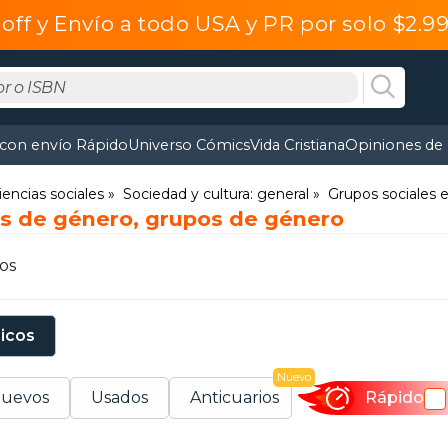
off y Envío a todo USA y PR por solo $2.
 con envío Rápido
Universo Cómics
Vida Cristiana
Opiniones de 
iencias sociales
Sociedad y cultura: general
Grupos sociales 
os de género, grupos de género
os
sicos
Nuevo
uevos
Usados
Anticuarios
Rápido