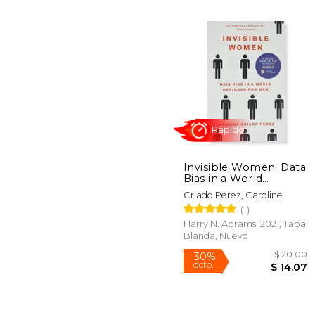
$
40%
dcto.
$ 
Invisible Women: Data
Bias in a World
Designed for men (en
Criado Perez, Caroline
Inglés)
(1)
Harry N. Abrams, 2021, Tapa
Blanda, Nuevo