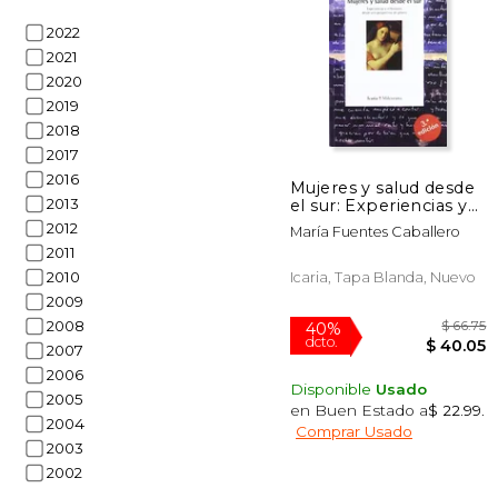
2022
2021
2020
2019
2018
$
50%
2017
dcto.
$ 
2016
Mujeres y salud desde
2013
el sur: Experiencias y
reflexiones desde una
2012
María Fuentes Caballero
perspectiva de género
2011
(Milenrama)
2010
Icaria, Tapa Blanda, Nuevo
2009
2008
2007
2006
Disponible
Usado
2005
en Buen Estado a
$ 22.99
.
2004
Comprar Usado
2003
2002