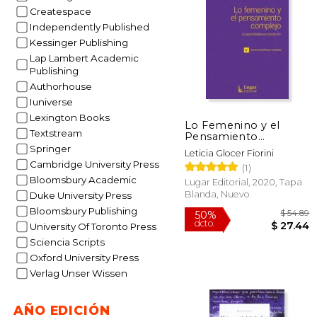
Createspace
Independently Published
Kessinger Publishing
Lap Lambert Academic
$
40%
Publishing
dcto.
$ 
Authorhouse
Iuniverse
Lexington Books
Lo Femenino y el
Textstream
Pensamiento
Complejo
Springer
Leticia Glocer Fiorini
Subjetividades en
Cambridge University Press
(1)
Transicion
Bloomsbury Academic
Lugar Editorial, 2020, Tapa
Blanda, Nuevo
Duke University Press
Bloomsbury Publishing
University Of Toronto Press
Sciencia Scripts
Oxford University Press
Verlag Unser Wissen
AÑO EDICIÓN