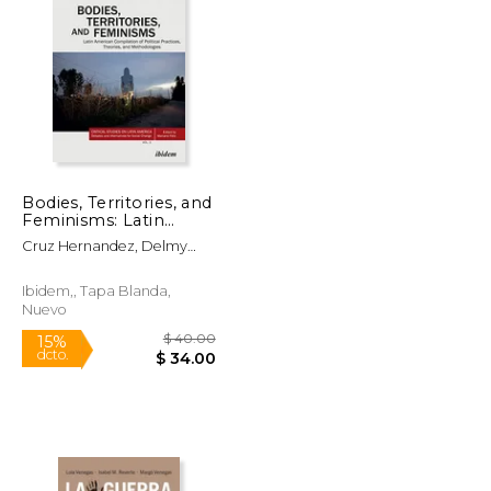
$ 52.09
$ 36.39
50%
dcto.
$ 26.05
$ 18.19
Bodies, Territories, and
Feminisms: Latin
American Compilation
Cruz Hernandez, Delmy
of Political Practices,
Tania, Manuel Bayón
Theories, and
Jimenez Und Raquel
Methodologies
Ibidem,, Tapa Blanda,
Gutierrez:
Nuevo