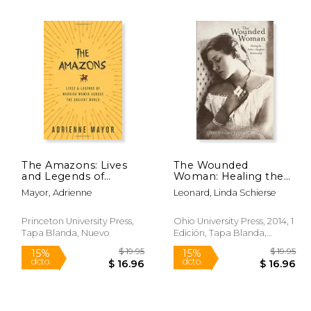
 66.75
$ 38.47
50%
40%
dcto.
dcto.
40.05
$ 19.23
The Amazons: Lives
The Wounded
and Legends of
Woman: Healing the
Warrior Women
Father-Daughter
Mayor, Adrienne
Leonard, Linda Schierse
across the Ancient
Relationship (en
World (en Inglés)
Inglés)
Princeton University Press,
Ohio University Press, 2014, 1
Tapa Blanda, Nuevo
Edición, Tapa Blanda,
Nuevo