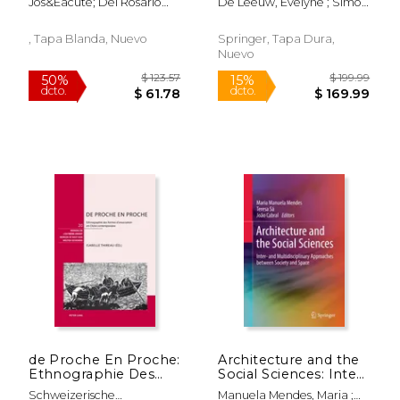
Jos&Eacute; Del Rosario
De Leeuw, Evelyne ; Simos,
Cosmourbanización
Based Urban
Villamil Quiroz
Jean
Planning (en Inglés)
, Tapa Blanda, Nuevo
Springer, Tapa Dura,
Nuevo
$ 217.00
$ 105.
6%
50%
dcto.
dcto.
$ 204.24
$ 52.
de Proche En Proche:
Architecture and the
Ethnographie Des
Social Sciences: Inter-
Formes d'Association
And Multidisciplinary
Schweizerische
Manuela Mendes, Maria ;