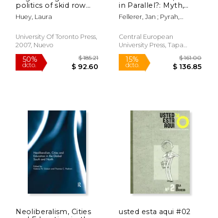
politics of skid row
in Parallel?: Myth,
policing in edinburgh,
Memory and
Huey, Laura
Fellerer, Jan ; Pyrah,
san francisco, and
Migration, c. 1890-
Robert
vancouver (en Inglés)
Present (en Inglés)
University Of Toronto Press,
Central European
2007, Nuevo
University Press, Tapa
Dura, Nuevo
Neoliberalism, Cities
usted esta aqui #02
$ 255.00
$ 141
15%
50%