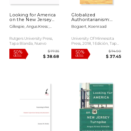
Looking for America
Globalized
on the New Jersey
Authoritarianism:
Turnpike, Second
Megaprojects, Slums,
Gillespie, Angus Kress ;
Bogaert, Koenraad
Edition (en Inglés)
and Class Relations in
Rockland, Michael Aaron
Urban Morocco
Volume 27 (en Inglés)
Rutgers University Press,
University Of Minnesota
Tapa Blanda, Nuevo
Press, 2018, 1 Edición, Tapa
$ 239.12
$ 161
50%
50%
Blanda, Nuevo
dcto.
dcto.
$ 119.56
$ 80.