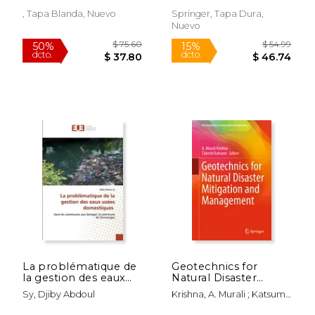
Hondurenhos de
Inglés)
2018
, Tapa Blanda, Nuevo
Springer, Tapa Dura,
Nuevo
$ 240.69
$ 129.
50%
15%
dcto.
dcto.
$ 120.34
$ 110.
La problématique de
Geotechnics for
la gestion des eaux
Natural Disaster
usées domestiques
Mitigation and
Sy, Djiby Abdoul
Krishna, A. Murali ; Katsumi,
(en Francés)
Management (en
Takeshi
Inglés)