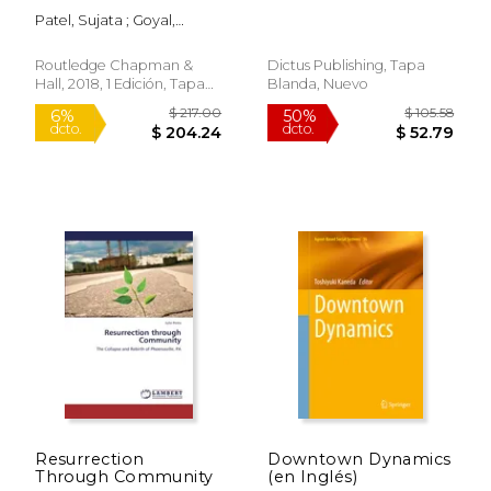
(en Inglés)
Current Political
Patel, Sujata ; Goyal,
Debates of the UK
$ 185.21
$ 161.
50%
15%
Omita
Parliament (55th
dcto.
dcto.
$ 92.60
$ 136.
Parliament/ Vol.1)
Routledge Chapman &
Dictus Publishing, Tapa
Hall, 2018, 1 Edición, Tapa
Blanda, Nuevo
Dura, Nuevo
Resurrection
Downtown Dynamics
Through Community
(en Inglés)