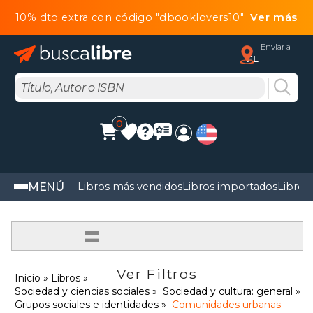
10% dto extra con código "dbooklovers10"
Ver más
Enviar a
FL
0
MENÚ
Libros más vendidos
Libros importados
Libros
=
Ver Filtros
Inicio
Libros
Sociedad y ciencias sociales
Sociedad y cultura: general
Grupos sociales e identidades
Comunidades urbanas