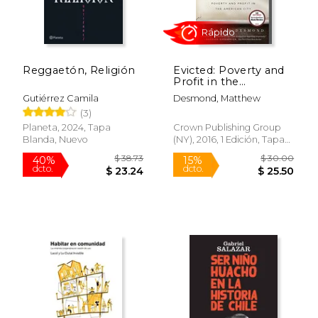
Reggaetón, Religión
Evicted: Poverty and
Profit in the
American City (en
Gutiérrez Camila
Desmond, Matthew
Inglés)
(3)
Planeta, 2024, Tapa
Crown Publishing Group
Blanda, Nuevo
(NY), 2016, 1 Edición, Tapa
Rápido
Dura, Nuevo
$ 38.73
$ 30.
40%
15%
dcto.
dcto.
$ 23.24
$ 25.