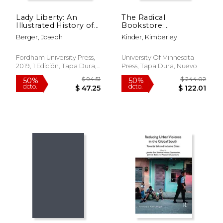
Lady Liberty: An
The Radical
Illustrated History of
Bookstore:
America's Most
Counterspace for
Berger, Joseph
Kinder, Kimberley
Storied Woman (New
Social Movements
York Masterpieces,
(en Inglés)
Revealed) (en Inglés)
Fordham University Press,
University Of Minnesota
2019, 1 Edición, Tapa Dura,
Press, Tapa Dura, Nuevo
Nuevo
$ 89.60
$ 170.
50%
50%
dcto.
dcto.
$ 44.80
$ 85.