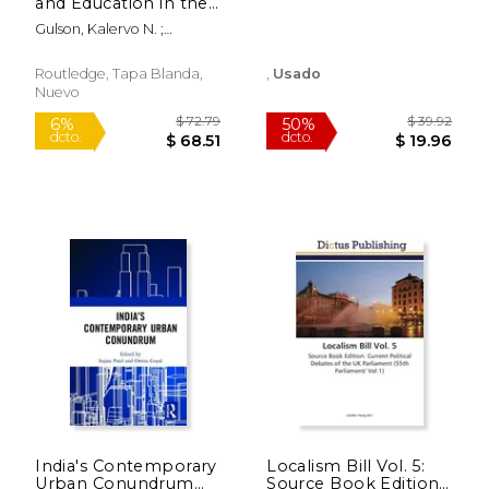
and Education in the
dcto.
dcto.
$ 216.75
$ 70.
Global South and
Gulson, Kalervo N. ;
North (en Inglés)
Pedroni, Thomas C.
Routledge, Tapa Blanda,
,
Usado
Nuevo
India's Contemporary
Localism Bill Vol. 5:
Urban Conundrum
Source Book Edition: