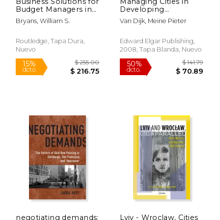
Business Solutions for
Managing Cities in
Budget Managers in
Developing
Health and Personal
Countries: The
Bryans, William S.
Van Dijk, Meine Pieter
Social Services (en
Theory and Practice
Inglés)
of Urban
Management (en
Routledge, Tapa Dura,
Edward Elgar Publishing,
Inglés)
Nuevo
2008, Tapa Blanda, Nuevo
$ 112.28
$ 217.
50%
6%
dcto.
dcto.
$ 56.14
$ 204.
negotiating demands:
Lviv - Wroclaw, Cities