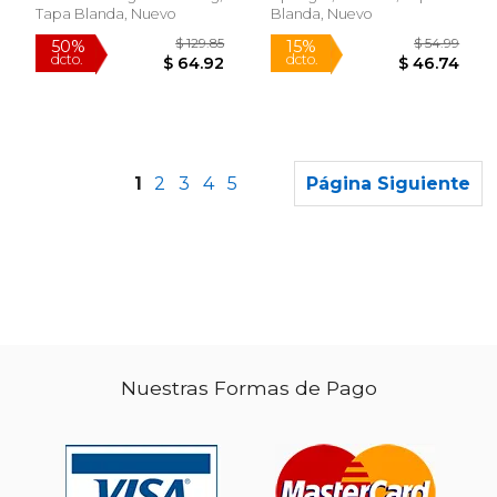
Tapa Blanda, Nuevo
Blanda, Nuevo
1
2
3
4
5
Página Siguiente
Nuestras Formas de Pago
$ 143.41
$ 179.
50%
15%
dcto.
dcto.
$ 71.70
$ 152.