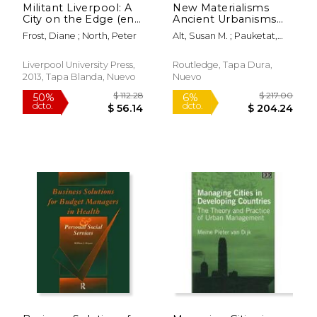
Militant Liverpool: A
New Materialisms
City on the Edge (en
Ancient Urbanisms
Inglés)
(en Inglés)
Frost, Diane ; North, Peter
Alt, Susan M. ; Pauketat,
Timothy R.
Liverpool University Press,
Routledge, Tapa Dura,
2013, Tapa Blanda, Nuevo
Nuevo
$ 462.73
$ 200.
50%
15%
dcto.
dcto.
$ 231.37
$ 170.