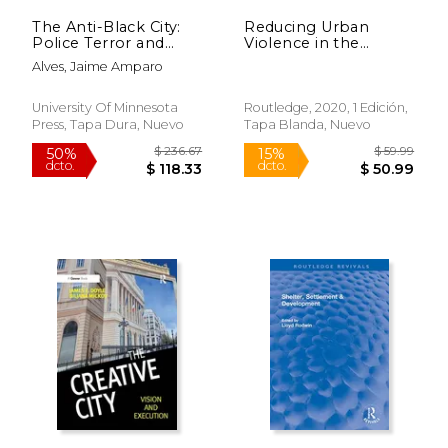
The Anti-Black City:
Reducing Urban
Police Terror and
Violence in the
Black Urban Life in
Global South:
Alves, Jaime Amparo
Brazil (en Inglés)
Towards Safe and
Inclusive Cities
(Routledge Studies in
University Of Minnesota
Routledge, 2020, 1 Edición,
Cities and
Press, Tapa Dura, Nuevo
Tapa Blanda, Nuevo
Development) (en
Inglés)
$ 94.51
$ 244.
50%
50%
dcto.
dcto.
$ 47.25
$ 122.