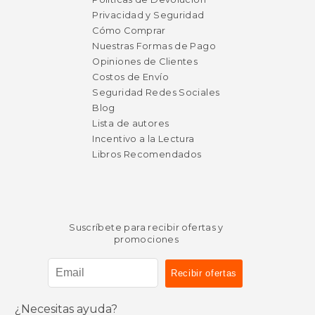
Privacidad y Seguridad
Cómo Comprar
Nuestras Formas de Pago
Opiniones de Clientes
Costos de Envío
Seguridad Redes Sociales
Blog
Lista de autores
Incentivo a la Lectura
Libros Recomendados
Suscríbete para recibir ofertas y
promociones
¿Necesitas ayuda?
$ 129.85
$ 54.
50%
15%