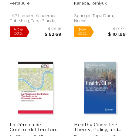
Pesta Julie
Kaneda, Toshiyuki
LAP Lambert Academic
Springer, Tapa Dura,
Publishing, Tapa Blanda,
Nuevo
$ 72.79
$ 39.
6%
50%
Nuevo
dcto.
dcto.
$ 68.51
$ 19.
La Pérdida del
Healthy Cities: The
Control del Territorio
Theory, Policy, and
en la
Practice of Value-