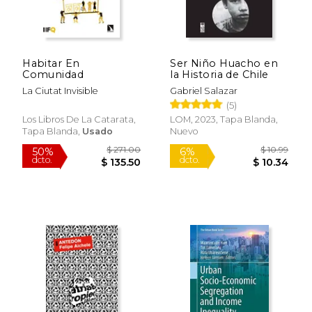
Habitar En
Ser Niño Huacho en
Comunidad
la Historia de Chile
La Ciutat Invisible
Gabriel Salazar
(5)
Los Libros De La Catarata,
LOM, 2023, Tapa Blanda,
Tapa Blanda,
Usado
Nuevo
$ 271.00
$ 10.
50%
6%