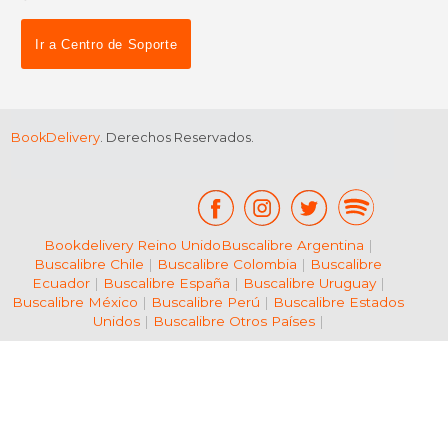
dcto.
dcto.
$ 64.92
$ 46.
Ir a Centro de Soporte
BookDelivery
. Derechos Reservados.
Bookdelivery Reino Unido
Buscalibre Argentina
|
Buscalibre Chile
|
Buscalibre Colombia
|
Buscalibre
Ecuador
|
Buscalibre España
|
Buscalibre Uruguay
|
Buscalibre México
|
Buscalibre Perú
|
Buscalibre Estados
Unidos
|
Buscalibre Otros Países
|