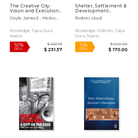
The Creative City:
Shelter, Settlement &
Vision and Execution
Development
(en Inglés)
(Routledge Revivals)
Doyle, James E. ; Mickov,
Rodwin, Lloyd
(en Inglés)
Biljana
Routledge, Tapa Dura,
Routledge, 1 Edición, Tapa
Nuevo
Dura, Nuevo
$ 236.67
$ 59.
50%
15%
dcto.
dcto.
$ 118.33
$ 50.