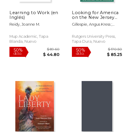
Learning to Work (en
Looking for America
Inglés)
on the New Jersey
Turnpike, Second
Reidy, Joanne M.
Gillespie, Angus Kress ;
Edition (en Inglés)
Rockland, Michael Aaron
Mup Academic, Tapa
Rutgers University Press,
Blanda, Nuevo
Tapa Dura, Nuevo
$ 77.35
$ 74.
50%
50%
dcto.
dcto.
$ 38.68
$ 37.