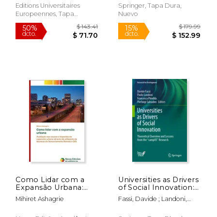
Editions Universitaires
Springer, Tapa Dura,
Europeennes, Tapa
Nuevo
Blanda, Nuevo
$ 160.64
$ 54.
50%
15%
dcto.
dcto.
$ 80.32
$ 46.
Como Lidar com a
Universities as Drivers
Expansão Urbana:
of Social Innovation:
Avaliação das Causas
Theoretical Overview
Mihiret Ashagrie
Fassi, Davide ; Landoni,
e Impactos da
and Lessons from the
Paolo ; Piredda, Francesca
Expansão Urbana
Campus Research (en