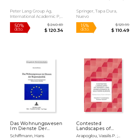
En Chine
Approaches Between
Asiengesellschaft ; Souyri,
Sá, Teresa ; Cabral, João
Contemporaine (en
Society and Space (en
Pierre François ;
Francés)
Inglés)
Peter Lang Group Ag,
Springer, Tapa Dura,
Klopfenstein, Eduard
International Academic P,
Nuevo
Tapa Dura, Nuevo
$ 125.38
$ 119
50%
15%
dcto.
dcto.
$ 62.69
$ 101.
Das Wohnungswesen
Contested
Im Dienste Der
Landscapes of
Regionalpolitik:
Poverty and
Schiffmann, Hans
Arapoglou, Vassilis P. ;
Grundlagen Und
Homelessness in