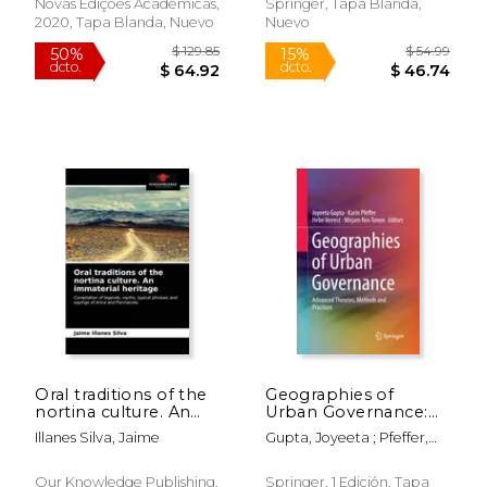
Através da Utilização
Inglés)
Novas Edições Acadêmicas,
Springer, Tapa Blanda,
de Técnicas de
2020, Tapa Blanda, Nuevo
Nuevo
Sensoriamento
Remoto e sig (en
Portugués)
$ 75.60
$ 54.
50%
15%
dcto.
dcto.
$ 37.80
$ 46.
Oral traditions of the
Geographies of
nortina culture. An
Urban Governance:
immaterial heritage
Advanced Theories,
Illanes Silva, Jaime
Gupta, Joyeeta ; Pfeffer,
(en Inglés)
Methods and
Karin ; Verrest, Hebe
Practices (en Inglés)
Our Knowledge Publishing,
Springer, 1 Edición, Tapa