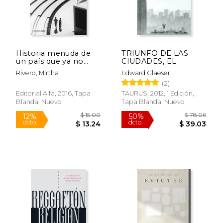
Historia menuda de
TRIUNFO DE LAS
un país que ya no
CIUDADES, EL
existe
Rivero, Mirtha
Edward Glaeser
(2)
Editorial Alfa, 2016, Tapa
TAURUS, 2012, 1 Edición,
Blanda, Nuevo
Tapa Blanda, Nuevo
$ 15.00
$ 78.
12%
50%
dcto.
dcto.
$ 13.24
$ 39.