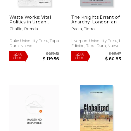
Waste Works: Vital
The Knights Errant of
Politics in Urban
Anarchy: London and
Ghana (en Inglés)
the Italian Anarchist
Chalfin, Brenda
Paola, Pietro
Diaspora (1880-1917)
$ 258.72
$ 310.
50%
50%
(en Inglés)
dcto.
dcto.
$ 129.36
$ 155.
Duke University Press, Tapa
Liverpool University Press, 1
Dura, Nuevo
Edición, Tapa Dura, Nuevo