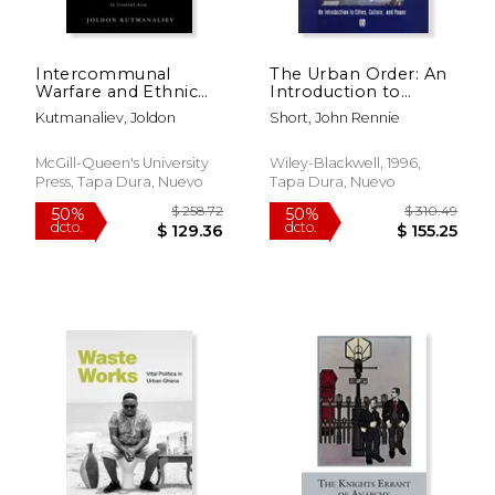
Intercommunal
The Urban Order: An
$ 46.36
$ 78.
40%
50%
Warfare and Ethnic
Introduction to
dcto.
dcto.
$ 27.82
$ 39.
Peacemaking: The
Urban Geography (en
Kutmanaliev, Joldon
Short, John Rennie
Dynamics of Urban
Inglés)
Violence in Central
Asia Volume 7 (en
McGill-Queen's University
Wiley-Blackwell, 1996,
Inglés)
Press, Tapa Dura, Nuevo
Tapa Dura, Nuevo