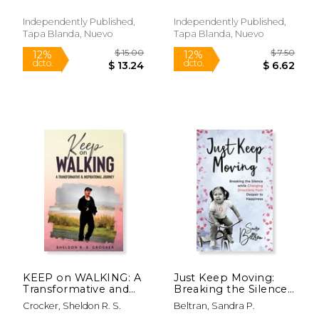
Independently Published,
Independently Published,
Tapa Blanda, Nuevo
Tapa Blanda, Nuevo
$ 15.00
$ 19
12%
15%
dcto.
dcto.
$ 13.24
$ 16.
KEEP on WALKING: A
Just Keep Moving:
Transformative and
Breaking the Silence
Inspirational Journey
while Changing
Crocker, Sheldon R. S.
Beltran, Sandra P.
(en Inglés)
Directions from