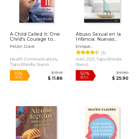
A Child Called It: One
Abuso Sexual en la
Child's Courage to
Infancia: Nuevas
Survive (en Inglés)
Perspectivas Clínicas
Pelzer, Dave
Enrique
y Forenses
Echebur&Uacute;A;
(3)
Cristina
Health Communications,
Ariel, 2021, Tapa Blanda,
Guerricaechevarria
Tapa Blanda, Nuevo
Nuevo
Estanca