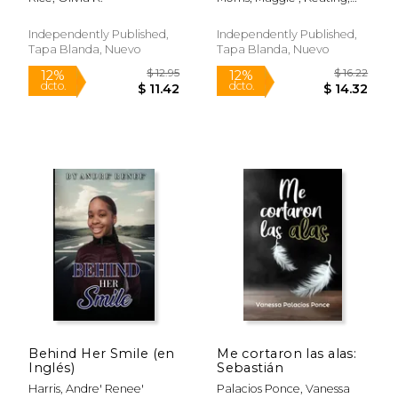
Grown-Up's Guide to
Bunny ; And Beyond, At
Healing from
Above
Childhood Neglect,
Independently Published,
Independently Published,
Manipulation, Traum
Tapa Blanda, Nuevo
Tapa Blanda, Nuevo
(en Inglés)
$ 17.77
$ 12.
12%
12%
dcto.
dcto.
$ 15.68
$ 10.
Behind Her Smile (en
Me cortaron las alas:
Inglés)
Sebastián
Harris, Andre' Renee'
Palacios Ponce, Vanessa