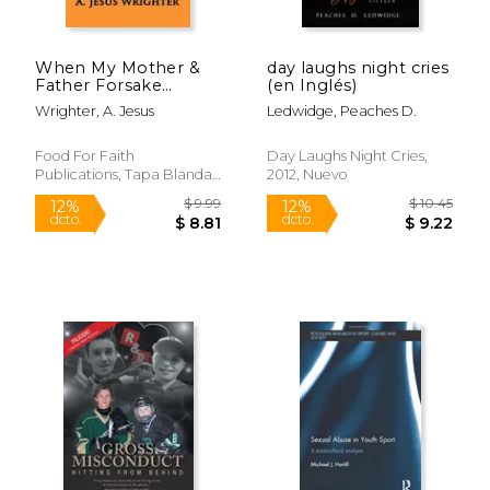
When My Mother &
day laughs night cries
Father Forsake
(en Inglés)
Me...The Workbook:
Wrighter, A. Jesus
Ledwidge, Peaches D.
Five G.R.A.C.E. Steps
for Healing Parental
Rejection & Hurts (en
Food For Faith
Day Laughs Night Cries,
Inglés)
Publications, Tapa Blanda,
2012, Nuevo
Nuevo
$ 64.86
$ 217.
50%
6%
dcto.
dcto.
$ 32.43
$ 204.