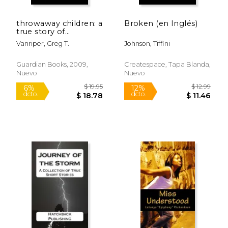
throwaway children: a
Broken (en Inglés)
true story of
forgiveness and
Vanriper, Greg T.
Johnson, Tiffini
perseverance (en
Inglés)
Guardian Books, 2009,
Createspace, Tapa Blanda,
Nuevo
Nuevo
$ 38.99
$ 238.
15%
6%
dcto.
dcto.
$ 33.14
$ 224.