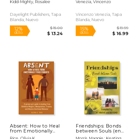
Kidd-Mighty, Rosalee
Venezia, Vincenzo
Inglés)
Healing the Invisible
Wounds of Childhood
Emotional Neglect to
Dayelight Publishers, Tapa
Vincenzo Venezia, Tapa
Become Better
Blanda, Nuevo
Blanda, Nuevo
Parents and Partners
(en Inglés)
$ 15.00
$ 18
12%
15%
dcto.
dcto.
$ 13.24
$ 16.
Absent: How to Heal
Friendships: Bonds
from Emotionally
between Souls (en
Toxic Parents - A
Inglés)
Rice, Olivia K.
Morris, Maggie ; Keating,