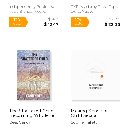
Despair to Happiness
(en Inglés)
Independently Published,
PYP Academy Press, Tapa
Tapa Blanda, Nuevo
Dura, Nuevo
$ 12.95
$ 16
12%
12%
dcto.
dcto.
$ 11.42
$ 14.
The Shattered Child:
Making Sense of
Becoming Whole (en
Child Sexual
Inglés)
Exploitation:
Dee, Candy
Sophie Hallett
Exchange, Abuse and
Young People (en