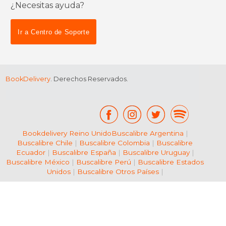
¿Necesitas ayuda?
$ 11.99
$ 134.
12%
15%
dcto.
dcto.
$ 10.58
$ 114.
Ir a Centro de Soporte
BookDelivery
. Derechos Reservados.
Bookdelivery Reino Unido
Buscalibre Argentina
|
Buscalibre Chile
|
Buscalibre Colombia
|
Buscalibre
Ecuador
|
Buscalibre España
|
Buscalibre Uruguay
|
Buscalibre México
|
Buscalibre Perú
|
Buscalibre Estados
Unidos
|
Buscalibre Otros Países
|