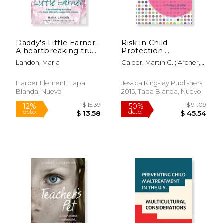
Daddy's Little Earner:
Risk in Child
$ 47.01
$ 13
50%
12%
A heartbreaking true
Protection:
dcto.
dcto.
$ 23.51
$ 12.
story of a brave little
Assessment
Landon, Maria
Calder, Martin C. ; Archer,
girl's escape from
Challenges and
Julie
violence (en Inglés)
Frameworks for
Practice (en Inglés)
Harper Element, Tapa
Jessica Kingsley Publishers,
Blanda, Nuevo
2015, Tapa Blanda, Nuevo