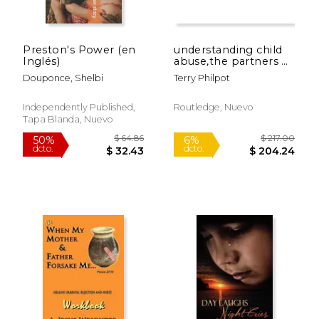
Preston's Power (en
understanding child
Inglés)
abuse,the partners of
child sex offenders
Douponce, Shelbi
Terry Philpot
tell their stories
Independently Published,
Routledge, Nuevo
Tapa Blanda, Nuevo
$ 55.71
$ 35.
50%
15%
dcto.
dcto.
$ 27.86
$ 30.