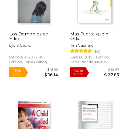
Los Demonios del
Mas Fuerte que el
Eden
Odio
Lydia Cacho
Tim Guénard
(10)
Debolsillo, 2016, 001
Gedisa, 2010, 1 Edición,
Edición, Tapa Blanda,
Tapa Blanda, Nuevo
Nuevo
$ 18.99
$ 55.
15%
50%
dcto.
dcto.
$ 16.14
$ 27.