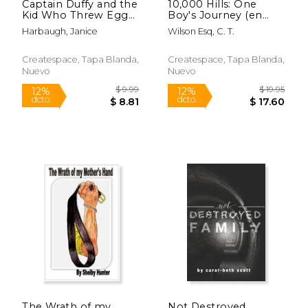
Captain Duffy and the
10,000 Hills: One
$ 22.99
$ 19
6%
12%
Kid Who Threw Eggs:
Boy's Journey (en
dcto.
dcto.
$ 21.64
$ 17.
Revised Edition 2015
Inglés)
Harbaugh, Janice
Wilson Esq, C. T.
(en Inglés)
Createspace, Tapa Blanda,
Createspace, Tapa Blanda,
Nuevo
Nuevo
The Wrath of my
Not Destroyed