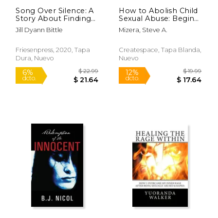
Song Over Silence: A
How to Abolish Child
Story About Finding
Sexual Abuse: Begin
my Voice While
by Asking Is That a
Jill Dyann Bittle
Mizera, Steve A.
Healing Child Incest
Sexual Predator
Abuse (en Inglés)
Hiding Behind That
Badge? (en Inglés)
Friesenpress, 2020, Tapa
Createspace, Tapa Blanda,
Dura, Nuevo
Nuevo
$ 8.95
$ 33.
12%
15%
dcto.
dcto.
$ 7.89
$ 28.