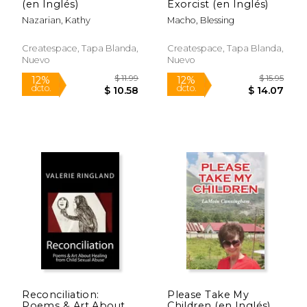
(en Inglés)
Exorcist (en Inglés)
Nazarian, Kathy
Macho, Blessing
Createspace, Tapa Blanda,
Createspace, Tapa Blanda,
Nuevo
Nuevo
$ 9.99
$ 19
12%
12%
dcto.
dcto.
$ 8.81
$ 17.
Reconciliation:
Please Take My
Poems & Art About
Children (en Inglés)