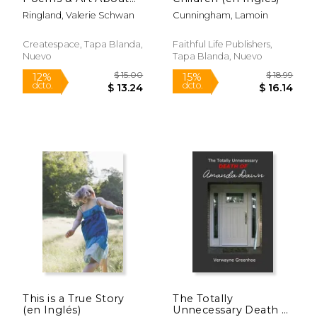
Healing from Child
Ringland, Valerie Schwan
Cunningham, Lamoin
Sexual Abuse (en
Inglés)
Createspace, Tapa Blanda,
Faithful Life Publishers,
Nuevo
Tapa Blanda, Nuevo
$ 13.24
$ 14.
12%
12%
dcto.
dcto.
$ 11.68
$ 13.
This is a True Story
The Totally
(en Inglés)
Unnecessary Death of