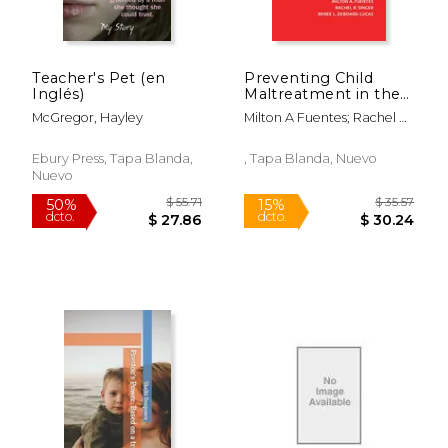
Teacher's Pet (en
Preventing Child
Inglés)
Maltreatment in the
U. S. Multicultural
McGregor, Hayley
Milton A Fuentes; Rachel R.
Considerations
$ 15.39
$ 91.
Singer; Renee L. Deboard-
12%
50%
(Violence Against
dcto.
dcto.
$ 13.58
$ 45.
Lucas
Women and Children)
Ebury Press, Tapa Blanda,
, Tapa Blanda, Nuevo
Nuevo