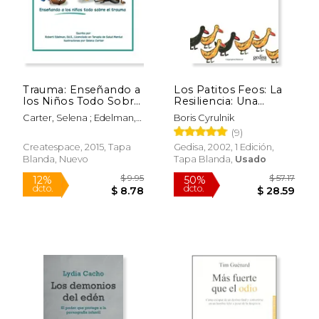
Trauma: Enseñando a
Los Patitos Feos: La
los Niños Todo Sobre
Resiliencia: Una
el Trauma
Infancia Infeliz no
Carter, Selena ; Edelman,
Boris Cyrulnik
Determina la Vida
Robert D.
(9)
(Psicología)
Createspace, 2015, Tapa
Gedisa, 2002, 1 Edición,
Blanda, Nuevo
Tapa Blanda,
Usado
$ 9.95
$ 57
12%
50%
dcto.
dcto.
$ 8.78
$ 28.