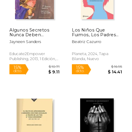
$ 13.95
$ 51.
15%
50%
dcto.
dcto.
$ 11.86
$ 25.
Algunos Secretos
Los Niños Que
Nunca Deben
Fuimos, Los Padres
Guardarse
Que Somos: Cómo
Jayneen Sanders
Beatriz Cazurro
Acercarnos a Nuestra
Infancia Para
Conectar Mejor Con
Educate2Empower
Planeta, 2024, Tapa
Nuestros Hijos E Hijas
Publishing, 2013, 1 Edición,
Blanda, Nuevo
/ The Children We
Tapa Blanda, Nuevo
Were,