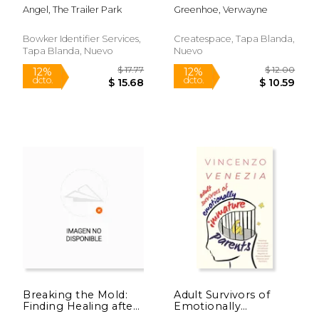
Amanda Dawn (en
Angel, The Trailer Park
Greenhoe, Verwayne
Inglés)
Bowker Identifier Services,
Createspace, Tapa Blanda,
Tapa Blanda, Nuevo
Nuevo
$ 11.99
$ 15
12%
12%
dcto.
dcto.
$ 10.58
$ 14.
Breaking the Mold:
Adult Survivors of
Finding Healing after
Emotionally
Sexual Abuse (en
Immature Parents: