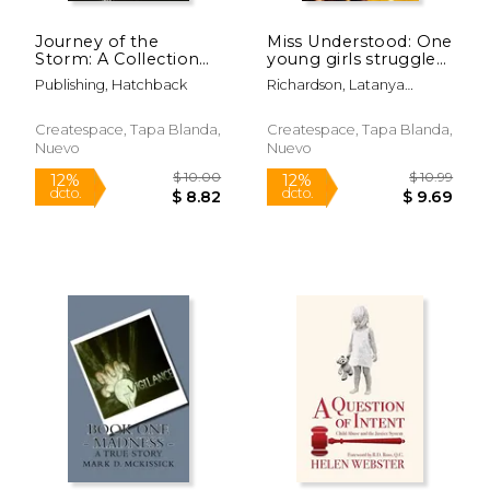
Journey of the
Miss Understood: One
Storm: A Collection
young girls struggle
of True Short Stories
with ghetto street
Publishing, Hatchback
Richardson, Latanya
(en Inglés)
life. (en Inglés)
Epiphany
Createspace, Tapa Blanda,
Createspace, Tapa Blanda,
Nuevo
Nuevo
$ 19.95
$ 12
6%
12%
dcto.
dcto.
$ 18.78
$ 11.