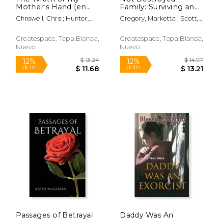
Mother's Hand (en
Family: Surviving and
Inglés)
Thriving after Sexual
Chriswell, Chris ; Hunter,
Gregory, Marketta ; Scott,
Abuse (en Inglés)
$ 30.95
$ 12.
Shelby
Carol-Beth
6%
12%
dcto.
dcto.
$ 29.13
$ 10.
Createspace, Tapa Blanda,
Createspace, Tapa Blanda,
Nuevo
Nuevo
Passages of Betrayal
Daddy Was An