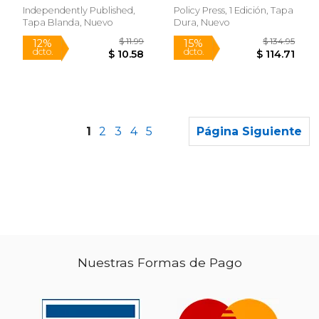
Inglés)
Independently Published,
Policy Press, 1 Edición, Tapa
Tapa Blanda, Nuevo
Dura, Nuevo
1
2
3
4
5
Página Siguiente
Nuestras Formas de Pago
$ 15.00
$ 7.
12%
12%
dcto.
dcto.
$ 13.24
$ 6.