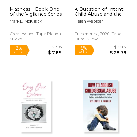
Madness - Book One
A Question of Intent:
of the Vigilance Series
Child Abuse and the
Justice System (en
Mark D McKissick
Helen Webster
Inglés)
Createspace, Tapa Blanda,
Friesenpress, 2020, Tapa
Nuevo
Dura, Nuevo
$ 10.00
$ 10.
12%
12%
dcto.
dcto.
$ 8.82
$ 9.