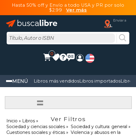
Hasta 50% off y Envío a todo USA y PR por solo
$2.99
Ver más
Enviar a
FL
0
MENÚ
Libros más vendidos
Libros importados
Libros
=
Ver Filtros
Inicio
Libros
Sociedad y ciencias sociales
Sociedad y cultura: general
Cuestiones sociales y éticas
Violencia y abusos en la