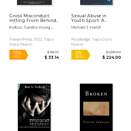
Gross Misconduct:
Sexual Abuse in
Hitting From Behind
Youth Sport: A
(en Inglés)
sociocultural analysis
Kolbuc, Sandra Young ;
Michael J. Hartill
(Routledge Research
Stark, Tracy
in Sport, Culture and
Society)
FriesenPress, 2022, Tapa
Routledge, Tapa Dura,
Dura, Nuevo
Nuevo
$ 9.99
$ 10.
12%
12%
dcto.
dcto.
$ 8.81
$ 9.