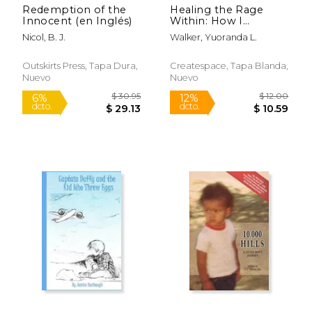
Redemption of the
Healing the Rage
Innocent (en Inglés)
Within: How I
overcame my inner
Nicol, B. J.
Walker, Yuoranda L.
rage after being
sexually abused &
raped. (en Inglés)
Outskirts Press, Tapa Dura,
Createspace, Tapa Blanda,
Nuevo
Nuevo