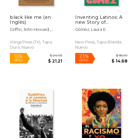
black like me (en
Inventing Latinos: A
Inglés)
new Story of
American Racism (en
Griffin, John Howard ;
Gómez, Laura E.
Inglés)
Terkel, Studs ; Bonazzi,
Robert
Wings Press (TX), Tapa
New Press, Tapa Blanda,
Dura, Nuevo
Nuevo
Rápido
Rápido
$ 17.00
$ 17.
15%
20%
dcto.
dcto.
$ 14.45
$ 13.