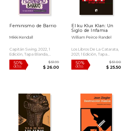
Feminismo de Barrio
El ku Klux Klan: Un
Siglo de Infamia
Mikki Kendall
William Peirce Randel
Capitán Swing, 2022, 1
Los Libros De La Catarata,
Edición, Tapa Blanda,
2021, 1 Edición, Tapa
Nuevo
Blanda, Nuevo
$ 56.33
$ 32.
40%
40%
dcto.
dcto.
$ 33.80
$ 19.