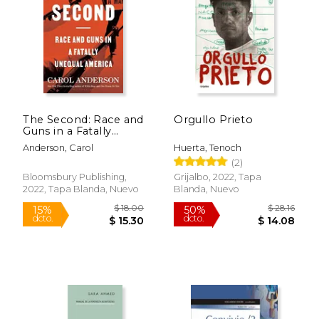
Rápido
The Second: Race and
Orgullo Prieto
Guns in a Fatally
Unequal America (en
Anderson, Carol
Huerta, Tenoch
Inglés)
(2)
Bloomsbury Publishing,
Grijalbo, 2022, Tapa
2022, Tapa Blanda, Nuevo
Blanda, Nuevo
$ 22.95
$ 43
27%
6%
dcto.
dcto.
$ 16.68
$ 40.