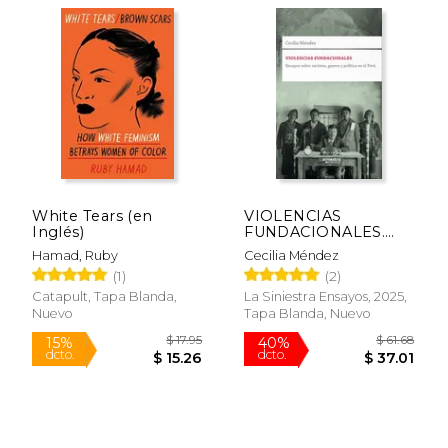
$ 30.37
$ 75.
15%
15%
dcto.
dcto.
$ 25.82
$ 63.
White Tears (en
VIOLENCIAS
Inglés)
FUNDACIONALES.
Ensayos sobre
Hamad, Ruby
Cecilia Méndez
racismo, guerra y
(1)
(2)
política en el Perú
Catapult, Tapa Blanda,
La Siniestra Ensayos, 2025,
Nuevo
Tapa Blanda, Nuevo