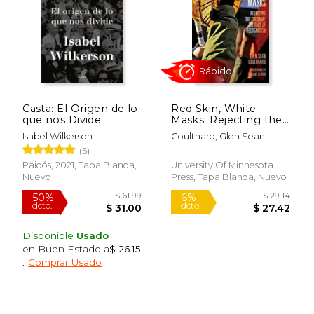
Casta: El Origen de lo
Red Skin, White
que nos Divide
Masks: Rejecting the
Colonial Politics of
Isabel Wilkerson
Coulthard, Glen Sean
Recognition
Rápido
(5)
(Indigenous
Americas) (en Inglés)
Paidós, 2021, Tapa Blanda,
University Of Minnesota
Nuevo
Press, Tapa Blanda, Nuevo
Disponible
Usado
en Buen Estado a
$ 26.15
.
Comprar Usado
$ 61.99
$ 29.
50%
6%
dcto.
dcto.
$ 31.00
$ 27.