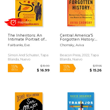
The Inheritors: An
Central America’S
Intimate Portrait of
Forgotten History:
South Africa'S Racial
Revolution, Violence,
Fairbanks, Eve
Chomsky, Aviva
Reckoning (en
and the Roots of
Inglés)
Migration (en Inglés)
Simon And Schuster, Tapa
Beacon Press, 2022, Tapa
Blanda, Nuevo
Blanda, Nuevo