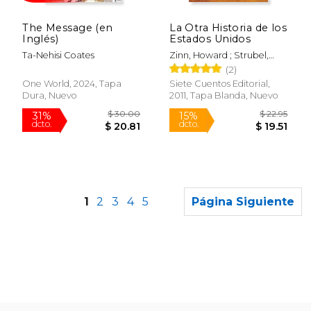
$ 20.00
$ 22.
15%
15%
dcto.
dcto.
$ 17.00
$ 19.
The Message (en
La Otra Historia de los
Inglés)
Estados Unidos
Ta-Nehisi Coates
Zinn, Howard ; Strubel,
Toni
(2)
One World, 2024, Tapa
Siete Cuentos Editorial,
Dura, Nuevo
2011, Tapa Blanda, Nuevo
1
2
3
4
5
Página Siguiente