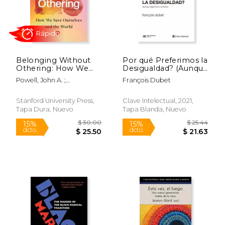
$ 27.76
$ 57.
15%
50%
dcto.
dcto.
$ 23.59
$ 28.
Belonging Without
Por qué Preferimos la
Othering: How We
Desigualdad? (Aunque
Save Ourselves and
Digamos lo Contrario)
Powell, John A. ;
François Dubet
the World (en Inglés)
(Clave Intelectual)
Menendian, Stephen
Stanford University Press,
Clave Intelectual, 2021,
Tapa Dura, Nuevo
Tapa Blanda, Nuevo
Rápido