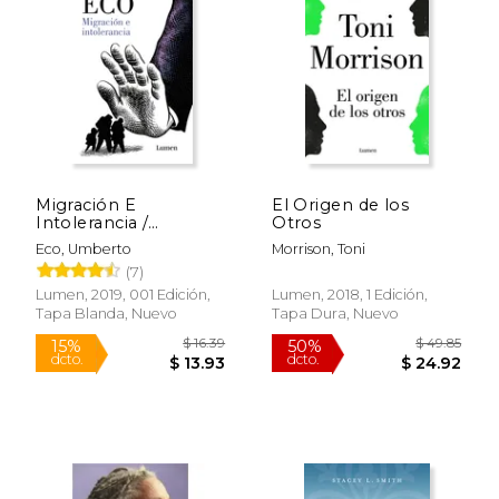
Migración E
El Origen de los
Intolerancia /
Otros
Migration and
Eco, Umberto
Morrison, Toni
Intolerance
(7)
$ 26.93
$ 38.
15%
40%
Lumen, 2019, 001 Edición,
Lumen, 2018, 1 Edición,
dcto.
dcto.
$ 22.89
$ 23.
Tapa Blanda, Nuevo
Tapa Dura, Nuevo