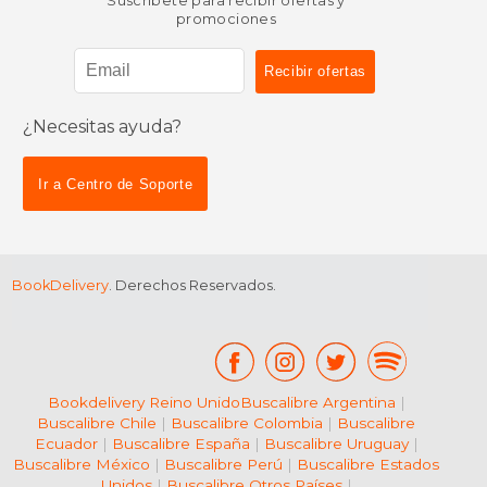
Suscríbete para recibir ofertas y
promociones
¿Necesitas ayuda?
$ 30.00
$ 22.
31%
15%
dcto.
dcto.
$ 20.81
$ 19.
Ir a Centro de Soporte
BookDelivery
. Derechos Reservados.
Bookdelivery Reino Unido
Buscalibre Argentina
|
Buscalibre Chile
|
Buscalibre Colombia
|
Buscalibre
Ecuador
|
Buscalibre España
|
Buscalibre Uruguay
|
Buscalibre México
|
Buscalibre Perú
|
Buscalibre Estados
Unidos
|
Buscalibre Otros Países
|