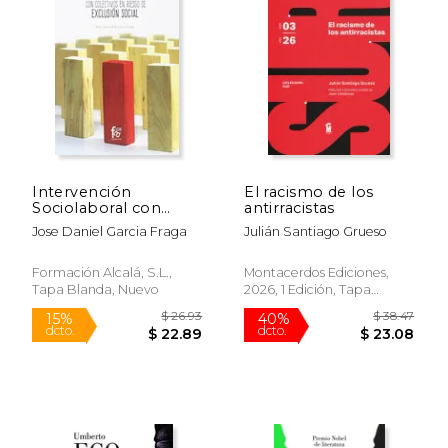
Intervención
El racismo de los
Sociolaboral con
antirracistas
$ 48.40
$ 49.
40%
50%
Colectivos en Riesgo
dcto.
dcto.
$ 29.04
$ 24.
Jose Daniel Garcia Fraga
Julián Santiago Grueso
de [Próxima
Aparición]
Formación Alcalá, S.L.,
Montacerdos Ediciones,
Tapa Blanda, Nuevo
2026, 1 Edición, Tapa
Blanda, Nuevo