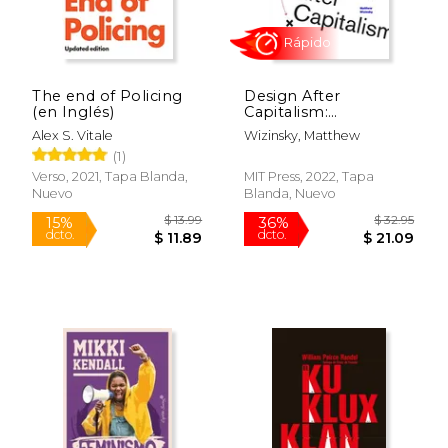
The end of Policing
Design After
(en Inglés)
Capitalism:
Transforming Design
Alex S. Vitale
Wizinsky, Matthew
Today for an
(1)
Equitable Tomorrow
(en Inglés)
Verso, 2021, Tapa Blanda,
MIT Press, 2022, Tapa
Nuevo
Blanda, Nuevo
$ 34.95
$ 54.
14%
50%
dcto.
dcto.
$ 30.09
$ 27.