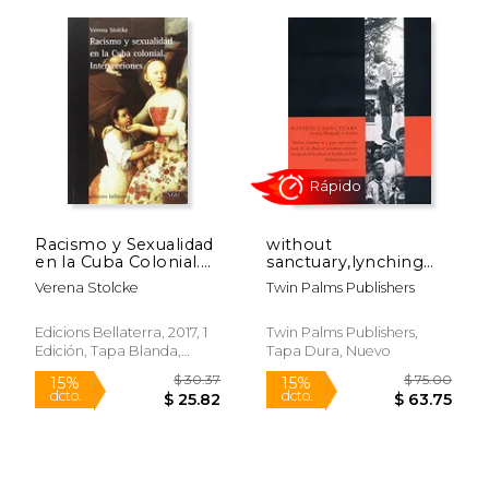
Racismo y Sexualidad
without
en la Cuba Colonial.
sanctuary,lynching
Intersecciones
photography in
Verena Stolcke
Twin Palms Publishers
america (en Inglés)
Edicions Bellaterra, 2017, 1
Twin Palms Publishers,
Edición, Tapa Blanda,
Tapa Dura, Nuevo
Rápido
Nuevo