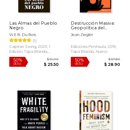
Las Almas del Pueblo
Destrucción Masiva:
Negro
Geopolítica del
Rápido
Hambre
W.E B. Du Bois
Jean Ziegler
(1)
Capitan Swing, 2020, 1
Ediciones Península, 2019,
Edición, Tapa Blanda,
Tapa Blanda, Nuevo
Nuevo
$ 13.99
$ 32.
15%
36%
dcto.
dcto.
$ 11.89
$ 21.