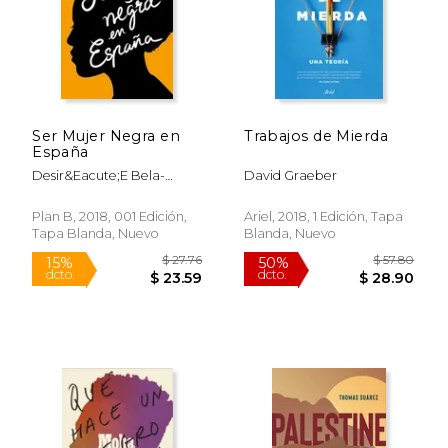
$ 16.95
$ 58.
15%
50%
dcto.
dcto.
$ 14.41
$ 29.
Ser Mujer Negra en
Trabajos de Mierda
España
Desir&Eacute;E Bela-
David Graeber
Lobedde
Plan B, 2018, 001 Edición,
Ariel, 2018, 1 Edición, Tapa
Tapa Blanda, Nuevo
Blanda, Nuevo
Rápido