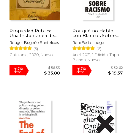
Propiedad Publica.
Por qué no Hablo
Una Instantanea de
con Blancos Sobre
Chile Contada en
Racismo
Rouget Bugeño Santelices
Reni Eddo-Lodge
Muros
(5)
(6)
$ 30.00
$ 25.
15%
15%
Catalonia, 2020, Nuevo
Ariel, 2021, 1 Edición, Tapa
dcto.
dcto.
$ 25.50
$ 21.
Blanda, Nuevo