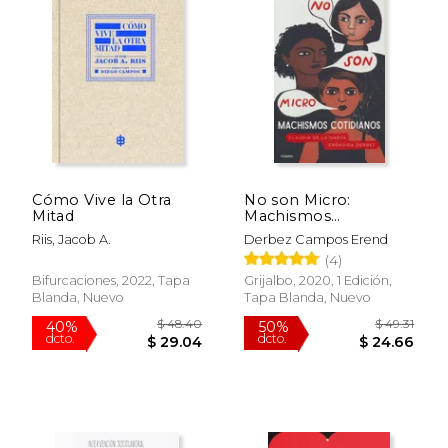
$ 17.95
$ 75.
15%
40%
dcto.
dcto.
$ 15.26
$ 45.
Cómo Vive la Otra
No son Micro:
Mitad
Machismos
Cotidianos
Riis, Jacob A.
Derbez Campos Erend
(4)
Bifurcaciones, 2022, Tapa
Grijalbo, 2020, 1 Edición,
Blanda, Nuevo
Tapa Blanda, Nuevo