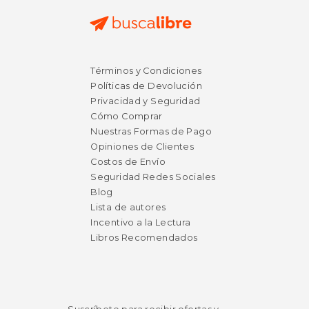
$ 49.98
$ 33.
50%
40%
Términos y Condiciones
dcto.
dcto.
$ 24.99
$ 20.
Políticas de Devolución
Privacidad y Seguridad
Cómo Comprar
Nuestras Formas de Pago
Opiniones de Clientes
Costos de Envío
Seguridad Redes Sociales
Blog
Lista de autores
Incentivo a la Lectura
Libros Recomendados
Rápido