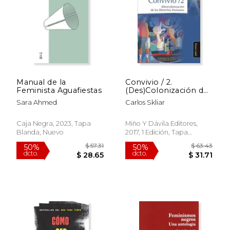
Manual de la
Convivio / 2.
Feminista Aguafiestas
(Des)Colonización de
los Derechos
Sara Ahmed
Carlos Skliar
Humanos
Caja Negra, 2023, Tapa
Miño Y Dávila Editores,
Blanda, Nuevo
2017, 1 Edición, Tapa
Blanda, Nuevo
$ 18.00
$ 28
15%
50%
dcto.
dcto.
$ 15.30
$ 14.