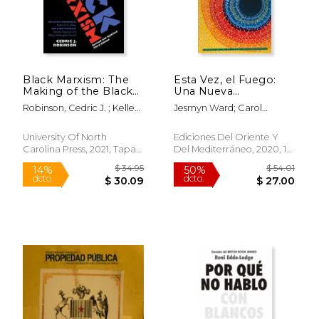
Black Marxism: The
Esta Vez, el Fuego:
Making of the Black
Una Nueva
$ 49.78
$ 25.
50%
15%
Radical Tradition (en
Generación Habla de
dcto.
dcto.
$ 24.89
$ 21.
Robinson, Cedric J. ; Kelley,
Jesmyn Ward; Carol
Inglés)
la Raza
Robin D. G. ; Willoughby-
Anderson; Jericho Brown;
Herard, Tiffany
Garnette Cadogan;
University Of North
Ediciones Del Oriente Y
Edwidge Danticat; Rachel
Carolina Press, 2021, Tapa
Del Mediterráneo, 2020, 1
Kaadzi Ghansah; Mitchell S.
Blanda, Nuevo
Edición, Tapa Blanda,
Jackson; Honor&Eacute;E
Nuevo
Fanonne Jeffers; Kima
Jones; Kiese Laymon;
Daniel Jos&Eacute; Older;
Emily Raboteau; Claudia
Rankine; Clint Smith; N
Rápido