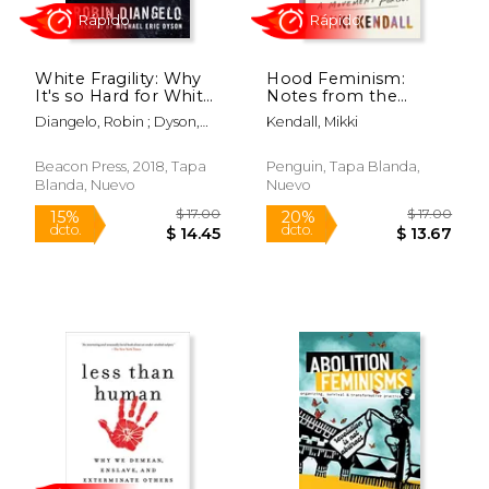
White Fragility: Why
Hood Feminism:
It's so Hard for White
Notes from the
People to Talk About
Women That a
Diangelo, Robin ; Dyson,
Kendall, Mikki
Racism (en Inglés)
Movement Forgot
Michael Eric
(en Inglés)
Beacon Press, 2018, Tapa
Penguin, Tapa Blanda,
Blanda, Nuevo
Nuevo
$ 51.99
$ 51.
50%
50%
dcto.
dcto.
$ 26.00
$ 25.