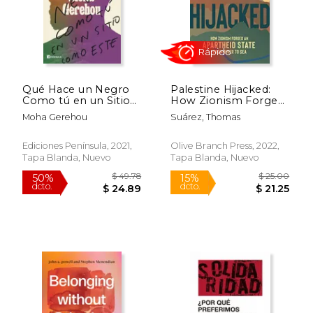
$ 19.99
$ 17
15%
15%
dcto.
dcto.
$ 16.99
$ 15.
Qué Hace un Negro
Palestine Hijacked:
Como tú en un Sitio
How Zionism Forged
Como Este
an Apartheid State
Moha Gerehou
Suárez, Thomas
From River to sea (en
Inglés)
Ediciones Península, 2021,
Olive Branch Press, 2022,
Tapa Blanda, Nuevo
Tapa Blanda, Nuevo