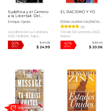
Sudáfrica y el Camino
EL RACISMO Y YO
a la Libertad: Del
Apartheid a la
Enrique Ojeda
EDNA LILIANA VALENCIA
Democracia: 853
MURILLO
(8)
(Mayor)
Los Libros De La Catarata,
Círculo De Lectores, 2022,
2021, 1 Edición, Tapa
Nuevo
Blanda, Nuevo
Rápido