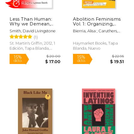
Less Than Human:
Abolition Feminisms
Why we Demean,
Vol. 1: Organizing,
Enslave, and
Survival, and
Smith, David Livingstone
Bierria, Alisa ; Caruthers,
Exterminate Others
Transformative
Jakeya ; Spade, Dean
(1)
(en Inglés)
Practice (en Inglés)
St. Martin's Griffin, 2012, 1
Haymarket Books, Tapa
Edición, Tapa Blanda,
Blanda, Nuevo
Nuevo
$ 51.00
$ 57.
50%
50%
dcto.
dcto.
$ 25.50
$ 28.