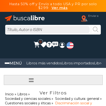
Hasta 50% off y Envío a todo USA y PR por solo
$2.99
Ver más
Enviar a
FL
0
MENÚ
Libros más vendidos
Libros importados
Libros
=
Ver Filtros
Inicio
Libros
Sociedad y ciencias sociales
Sociedad y cultura: general
Cuestiones sociales y éticas
Discriminación social y