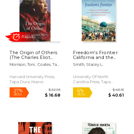
The Origin of Others
Freedom's Frontier:
(The Charles Eliot
California and the
Norton Lectures) (en
Struggle over Unfree
Morrison, Toni ; Coates, Ta-
Smith, Stacey L.
Inglés)
Labor, Emancipation,
Nehisi
and Reconstruction
(en Inglés)
Harvard University Press,
University Of North
Tapa Dura, Nuevo
Carolina Press, Tapa
Blanda, Nuevo
$ 16.39
$ 49.
15%
50%
dcto.
dcto.
$ 13.93
$ 24.