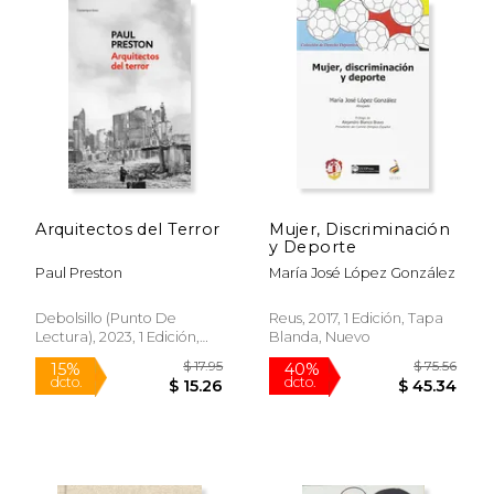
$ 17.95
$ 61
15%
40%
dcto.
dcto.
$ 15.26
$ 37.
Arquitectos del Terror
Mujer, Discriminación
y Deporte
Paul Preston
María José López González
Debolsillo (Punto De
Reus, 2017, 1 Edición, Tapa
Lectura), 2023, 1 Edición,
Blanda, Nuevo
Tapa Blanda, Nuevo