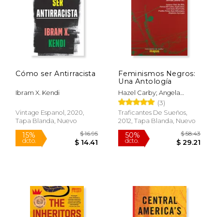
Cómo ser Antirracista
Feminismos Negros:
Una Antología
Ibram X. Kendi
Hazel Carby; Angela
Yvonne Davis; Patricia Hill
(3)
Collins
Vintage Espanol, 2020,
Traficantes De Sueños,
Tapa Blanda, Nuevo
2012, Tapa Blanda, Nuevo
$ 57.31
$ 63.
50%
50%
dcto.
dcto.
$ 28.65
$ 31.