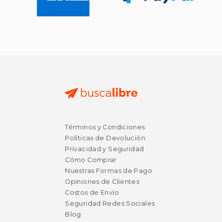
Términos y Condiciones
$ 13.57
$ 30.
12%
15%
dcto.
dcto.
Políticas de Devolución
$ 11.98
$ 25.
Privacidad y Seguridad
Cómo Comprar
Nuestras Formas de Pago
Opiniones de Clientes
Costos de Envío
Seguridad Redes Sociales
Blog