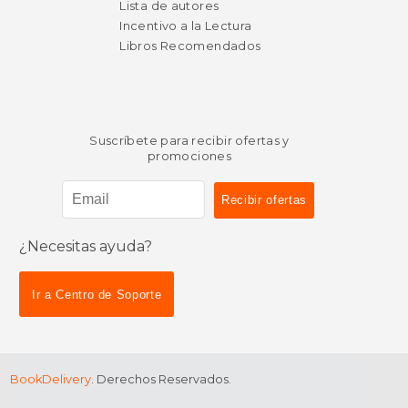
Lista de autores
Incentivo a la Lectura
Libros Recomendados
Suscríbete para recibir ofertas y
promociones
¿Necesitas ayuda?
$ 51.14
$ 105
50%
50%
dcto.
dcto.
$ 25.57
$ 52.
Ir a Centro de Soporte
BookDelivery
. Derechos Reservados.