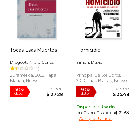
Todas Esas Muertes
Homicidio
Droguett Alfaro Carlos
Simon, David
(1)
Zuramérica, 2022, Tapa
Principal De Los Libros,
Blanda, Nuevo
2010, Tapa Blanda, Nuevo
Disponible
Usado
en Buen Estado a
$ 31.64
$ 29.01
$ 58.
15%
50%
.
Comprar Usado
dcto.
dcto.
$ 24.66
$ 29.