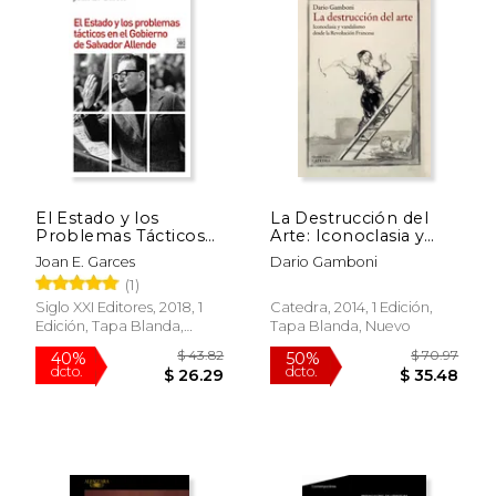
$ 49.45
$ 114
50%
50%
dcto.
dcto.
$ 24.73
$ 57.
El Estado y los
La Destrucción del
Problemas Tácticos
Arte: Iconoclasia y
en el Gobierno de
Vandalismo Desde la
Joan E. Garces
Dario Gamboni
Salvador Allende
Revolución Francesa
(1)
Siglo XXI Editores, 2018, 1
Catedra, 2014, 1 Edición,
Edición, Tapa Blanda,
Tapa Blanda, Nuevo
Nuevo