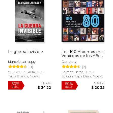
$ 28.99
$ 55.
30%
50%
dcto.
dcto.
$ 20.18
$ 27.
La guerra invisible
Los 100 Albumes mas
Vendidos de los Años
80
Marcelo Larraquy
Dan Auty
(11)
(2)
SUDAMERICANA, 2020,
Edimat Libros, 2019, 1
Tapa Blanda, Nuevo
Edición, Tapa Dura, Nuevo