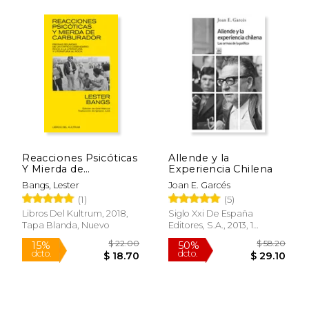
Reacciones Psicóticas
Allende y la
Y Mierda de
Experiencia Chilena
Carburador: Prosas
Bangs, Lester
Joan E. Garcés
Reunidas de Un
(1)
(5)
Crítico Legendario
Libros Del Kultrum, 2018,
Siglo Xxi De España
Tapa Blanda, Nuevo
Editores, S.A., 2013, 1
Edición, Tapa Blanda,
Nuevo
$ 45.47
$ 70.
40%
50%
dcto.
dcto.
$ 27.28
$ 35.