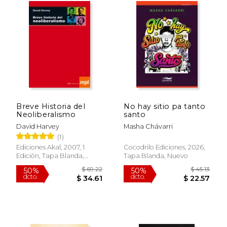
$ 48.41
$ 71
40%
50%
dcto.
dcto.
$ 29.05
$ 35.
Breve Historia del
No hay sitio pa tanto
Neoliberalismo
santo
David Harvey
Masha Chávarri
(1)
Ediciones Akal, 2007, 1
Cocodrilo Ediciones, 2026,
Edición, Tapa Blanda,
Tapa Blanda, Nuevo
Nuevo