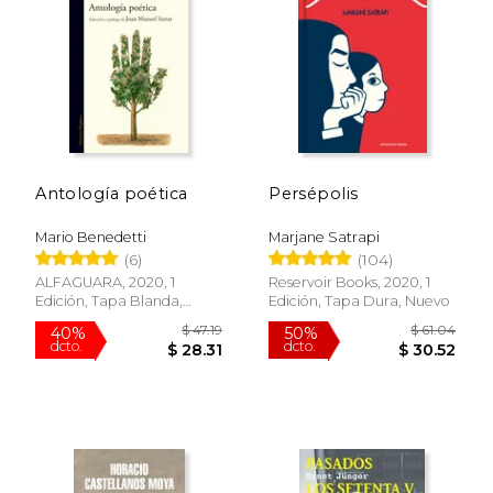
Antología poética
Persépolis
Mario Benedetti
Marjane Satrapi
(6)
(104)
ALFAGUARA, 2020, 1
Reservoir Books, 2020, 1
Edición, Tapa Blanda,
Edición, Tapa Dura, Nuevo
Nuevo
$ 51.23
$ 18
50%
15%
dcto.
dcto.
$ 25.61
$ 16.