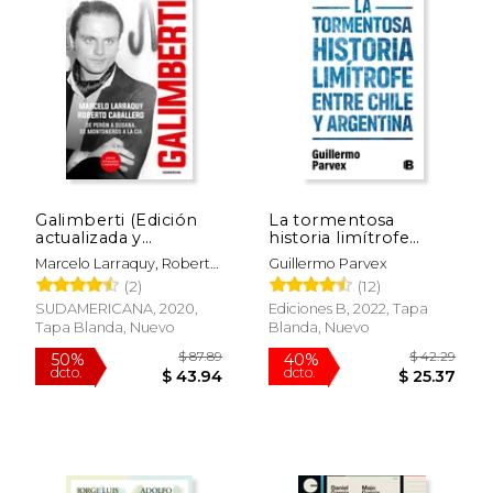
$ 83.53
$ 53.
40%
40%
dcto.
dcto.
$ 50.12
$ 32.
Galimberti (Edición
La tormentosa
actualizada y
historia limítrofe
aumentada)
entre Chile y
Marcelo Larraquy, Roberto
Guillermo Parvex
Argentina
Caballero
(2)
(12)
SUDAMERICANA, 2020,
Ediciones B, 2022, Tapa
Tapa Blanda, Nuevo
Blanda, Nuevo