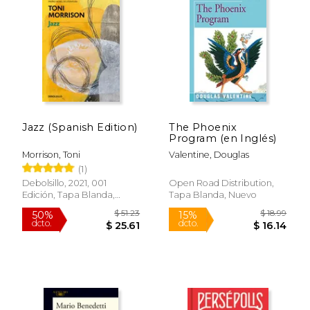
Jazz (Spanish Edition)
The Phoenix
Program (en Inglés)
Morrison, Toni
Valentine, Douglas
(1)
$ 74.14
$ 67.
50%
50%
Debolsillo, 2021, 001
Open Road Distribution,
dcto.
dcto.
$ 37.07
$ 33.
Edición, Tapa Blanda,
Tapa Blanda, Nuevo
Nuevo