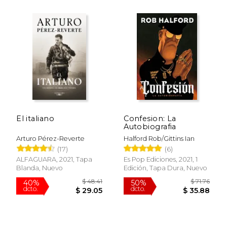
El italiano
Confesion: La
Autobiografia
Arturo Pérez-Reverte
Halford Rob/Gittins Ian
(17)
(6)
ALFAGUARA, 2021, Tapa
Es Pop Ediciones, 2021, 1
Blanda, Nuevo
Edición, Tapa Dura, Nuevo
$ 60.47
$ 113
50%
40%
dcto.
dcto.
$ 30.24
$ 68.