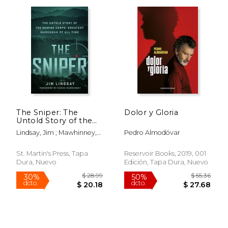
The Sniper: The
Dolor y Gloria
Untold Story of the
Marine Corps'
Lindsay, Jim ; Mawhinney,
Pedro Almodóvar
Greatest Marksman
Chuck
of all Time (en Inglés)
St. Martin's Press, Tapa
Reservoir Books, 2019, 001
Dura, Nuevo
Edición, Tapa Dura, Nuevo