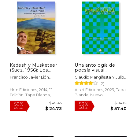
$ 22.00
$ 58.
15%
50%
dcto.
dcto.
$ 18.70
$ 29.
Kadesh y Musketeer
Una antología de
(Suez, 1956): Los
poesía visual
Límites del Poder
argentina y brasileña
Francisco Javier Lión
Claudio Mangifesta Y Julio
Militar
Bustillo
Mendonça, Compiladores
(2)
Hrm Ediciones, 2014, 1ª
Arset Ediciones, 2023, Tapa
Edición, Tapa Blanda,
Blanda, Nuevo
Nuevo