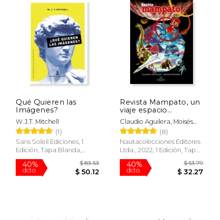
$ 86.40
$ 62.
40%
50%
dcto.
dcto.
$ 51.84
$ 31.
Qué Quieren las
Revista Mampato, un
Imágenes?
viaje espacio
temporal
W.J.T. Mitchell
Claudio Aguilera, Moisés
Hassón
(1)
(8)
Sans Soleil Ediciones, 1
Nautacolecciones Editores
Edición, Tapa Blanda,
Ltda., 2022, 1 Edición, Tapa
Usado
Dura, Nuevo