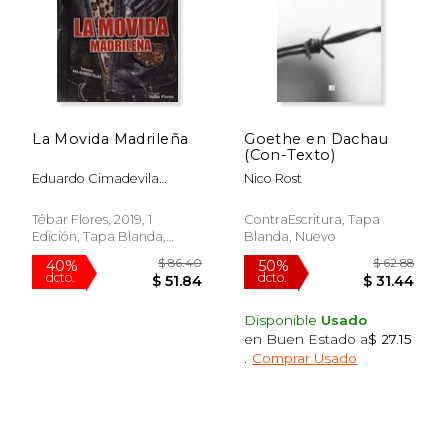
$ 28.95
$ 61.
15%
50%
dcto.
dcto.
$ 24.61
$ 30.
La Movida Madrileña
Goethe en Dachau
(Con-Texto)
Eduardo Cimadevila
Nico Rost
Ni&Ntilde;O; Ana Cristina
Aparicio Cill&Aacute;N
Tébar Flores, 2019, 1
ContraEscritura, Tapa
Edición, Tapa Blanda,
Blanda, Nuevo
Nuevo
Disponible
Usado
en Buen Estado a
$ 27.15
.
Comprar Usado