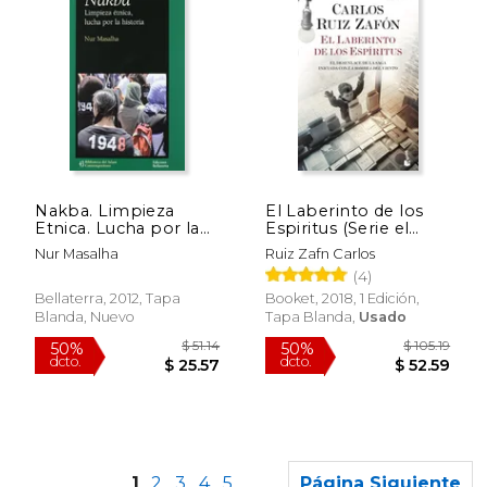
$ 18.00
$ 59.
12%
50%
Nakba. Limpieza
El Laberinto de los
dcto.
dcto.
$ 15.88
$ 29.
Etnica. Lucha por la
Espiritus (Serie el
Historia
Cementerio de los
Nur Masalha
Ruiz Zafn Carlos
Libros Olvidados, 4)
(4)
Bellaterra, 2012, Tapa
Booket, 2018, 1 Edición,
Blanda, Nuevo
Tapa Blanda,
Usado
1
2
3
4
5
Página Siguiente