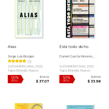
Alias
Está todo dicho
$ 87.89
$ 42.
50%
40%
dcto.
dcto.
$ 43.94
$ 25.
Jorge Luis Borges
Daniel García Moreno,
Majo García Moreno
(2)
SUDAMERICANA, 2022,
SUDAMERICANA, 2021,
Tapa Blanda, Nuevo
Tapa Blanda, Nuevo