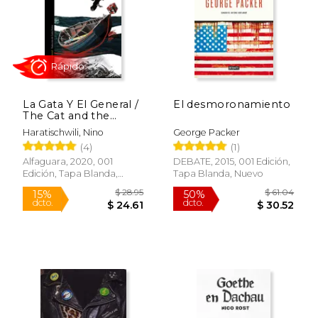
La Gata Y El General /
El desmoronamiento
The Cat and the
General
Haratischwili, Nino
George Packer
(4)
(1)
Alfaguara, 2020, 001
DEBATE, 2015, 001 Edición,
Edición, Tapa Blanda,
Tapa Blanda, Nuevo
Rápido
Nuevo