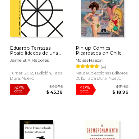
Eduardo Terrazas:
Pin up Comics
Posibilidades de una
Picarescos en Chile
Estructura
Jaime Et Al Repolles
Moisés Hasson
(4)
Turner, 2012, 1 Edición, Tapa
NautaColecciones Editores,
Dura, Nuevo
2015, Tapa Dura, Nuevo
$ 90.76
$ 31.
50%
40%
dcto.
dcto.
$ 45.38
$ 18.