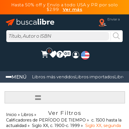
Hasta 50% off y Envío a todo USA y PR por solo
$2.99
Ver más
Enviar a
FL
0
MENÚ
Libros más vendidos
Libros importados
Libros
=
Ver Filtros
Inicio
Libros
Calificadores de PERÍODO DE TIEMPO
c. 1500 hasta la
actualidad
Siglo XX, c. 1900-c. 1999
Siglo XX, segunda