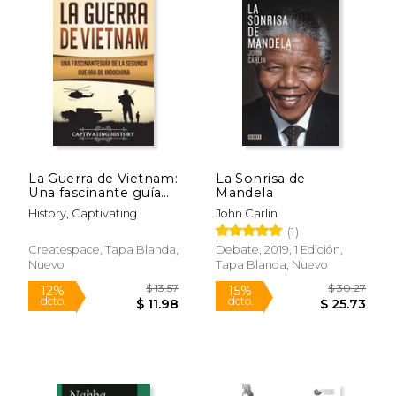
$ 19.95
$ 92.
15%
50%
dcto.
dcto.
$ 16.96
$ 46.
La Guerra de Vietnam:
La Sonrisa de
Una fascinante guía
Mandela
de la Segunda Guerra
History, Captivating
John Carlin
de Indochina
(1)
Createspace, Tapa Blanda,
Debate, 2019, 1 Edición,
Nuevo
Tapa Blanda, Nuevo