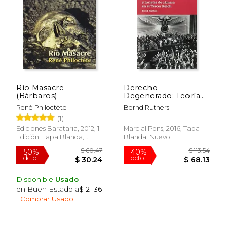
Río Masacre
Derecho
(Bárbaros)
Degenerado: Teoría
Jurídica y Juristas de
René Philoctète
Bernd Ruthers
Cámara en el Tercer
(1)
Reich
Ediciones Barataria, 2012, 1
Marcial Pons, 2016, Tapa
Edición, Tapa Blanda,
Blanda, Nuevo
Nuevo
$ 51.60
$ 21.
50%
15%
dcto.
dcto.
$ 25.80
$ 18.
Disponible
Usado
en Buen Estado a
$ 21.36
.
Comprar Usado