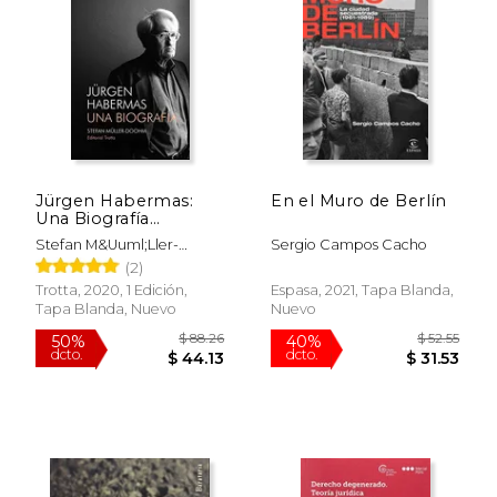
Jürgen Habermas:
En el Muro de Berlín
Una Biografía
(Tiempo Recobrado)
Stefan M&Uuml;Ller-
Sergio Campos Cacho
Doohm
(2)
$ 43.82
$ 70.
40%
50%
Trotta, 2020, 1 Edición,
Espasa, 2021, Tapa Blanda,
dcto.
dcto.
$ 26.29
$ 35.
Tapa Blanda, Nuevo
Nuevo