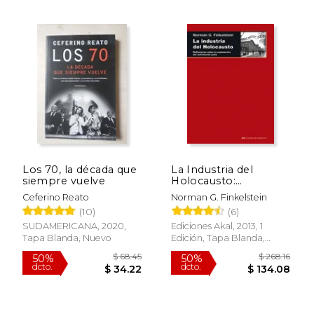
Los 70, la década que
La Industria del
siempre vuelve
Holocausto:
Reflexiones Sobre la
Ceferino Reato
Norman G. Finkelstein
Explotación del
(10)
(6)
Sufrimiento Judío
SUDAMERICANA, 2020,
Ediciones Akal, 2013, 1
$ 88.26
$ 52
Tapa Blanda, Nuevo
Edición, Tapa Blanda,
50%
40%
dcto.
dcto.
$ 44.13
$ 31.
Usado