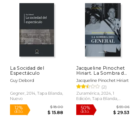
$ 68.45
$ 268.
50%
50%
dcto.
dcto.
$ 34.22
$ 134.
La Socidad del
Jacqueline Pinochet
Espectáculo
Hiriart. La Sombra del
General
Guy Debord
Jacqueline Pinochet Hiriart
(2)
Gegner, 2014, Tapa Blanda,
Zuramérica, 2024, 1
Nuevo
Edición, Tapa Blanda,
Nuevo