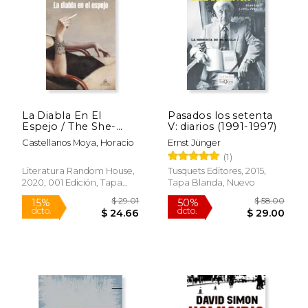
La Diabla En El
Pasados los setenta
Espejo / The She-
V: diarios (1991-1997)
Devil in the Mirror
Castellanos Moya, Horacio
Ernst Jünger
(1)
Literatura Random House,
Tusquets Editores, 2015,
2020, 001 Edición, Tapa
Tapa Blanda, Nuevo
Blanda, Nuevo
$ 47.19
$ 61.
40%
50%
dcto.
dcto.
$ 28.31
$ 30.