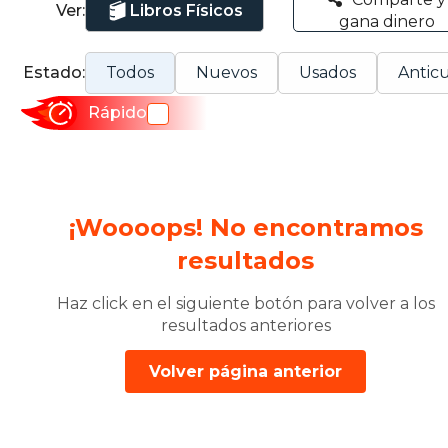
Ver:
Libros Físicos
gana dinero
Estado:
Todos
Nuevos
Usados
Anticu
Rápido
¡Woooops! No encontramos
resultados
Haz click en el siguiente botón para volver a los
resultados anteriores
Volver página anterior