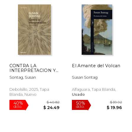
$ 21.99
$ 28.
15%
15%
dcto.
dcto.
$ 18.69
$ 24.
CONTRA LA
El Amante del Volcan
INTERPRETACION Y
OTROS ENSAYOS
Sontag, Susan
Susan Sontag
Debolsillo, 2025, Tapa
Alfaguara, Tapa Blanda,
Blanda, Nuevo
Usado