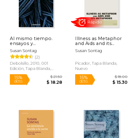
Rápido
Al mismo tiempo.
Illness as Metaphor
ensayos y
and Aids and its
conferencias
Metaphors (en
Susan Sontag
Susan Sontag
Inglés)
(2)
Debolsillo, 2010, 001
Picador, Tapa Blanda,
Edición, Tapa Blanda,
Nuevo
Nuevo
$ 19.00
$ 21.
9%
15%
dcto.
dcto.
$ 17.34
$ 18.