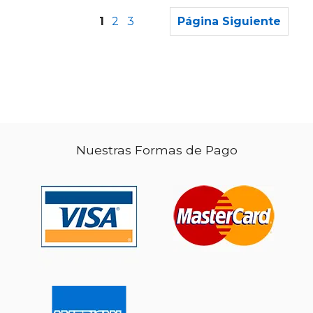
1
2
3
Página Siguiente
Nuestras Formas de Pago
$ 25.99
$ 30.
15%
15%
dcto.
dcto.
$ 22.09
$ 26.