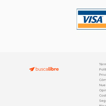
Tér
Polí
Priv
Cóm
Nue
Opin
Cost
Seg
Blo