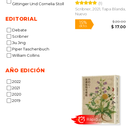
(1)
Gittinger Und Cornelia Stoll
Scribner, 2021, Tapa Blanda,
Nuevo
EDITORIAL
Debate
Scribner
Jiu Jing
Piper Taschenbuch
$
15%
William Collins
dcto.
$ 
AÑO EDICIÓN
2022
2021
2020
2019