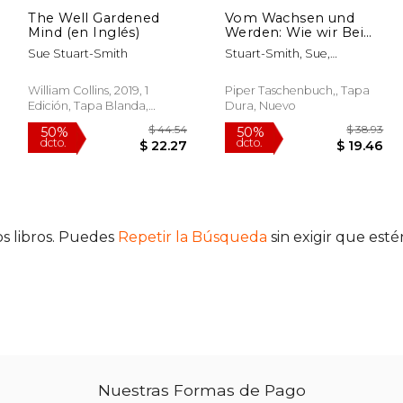
The Well Gardened
Vom Wachsen und
Mind (en Inglés)
Werden: Wie wir Beim
Gärtnern zu uns
Sue Stuart-Smith
Stuart-Smith, Sue,
Finden | »Das Weiseste
Antoinette Gittinger Und
Buch, das ich Seit
Cornelia Stoll:
Jahren Gelesen Habe.
William Collins, 2019, 1
Piper Taschenbuch,, Tapa
« Stephen fry (en
Edición, Tapa Blanda,
Dura, Nuevo
Alemán)
Nuevo
s libros. Puedes
Repetir la Búsqueda
sin exigir que est
 62.75
$ 44.54
50%
50%
dcto.
dcto.
59.06
$ 22.27
Nuestras Formas de Pago