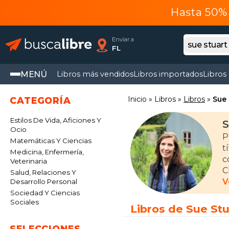
Hasta 50% 
Enviar a
FL
MENÚ
Libros más vendidos
Libros importados
Libros
Inicio
Libros
Libros
Sue 
CATEGORÍA
Estilos De Vida, Aficiones Y
S
Ocio
P
Matemáticas Y Ciencias
t
Medicina, Enfermería,
c
Veterinaria
C
Salud, Relaciones Y
d
V
Desarrollo Personal
H
Sociedad Y Ciencias
Sociales
Libros de Sue Stu
SELECCIONES