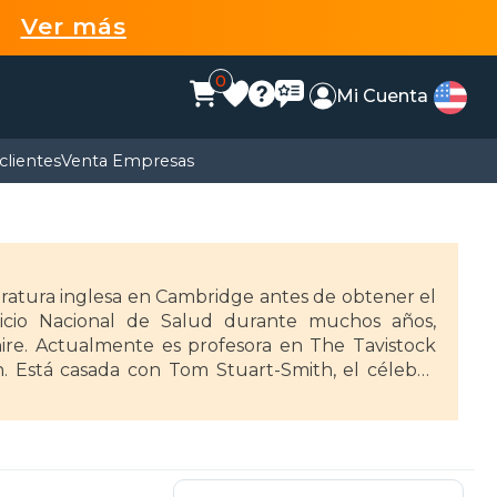
99
Ver más
0
Mi Cuenta
clientes
Venta Empresas
teratura inglesa en Cambridge antes de obtener el
rvicio Nacional de Salud durante muchos años,
hire. Actualmente es profesora en The Tavistock
h. Está casada con Tom Stuart-Smith, el célebre
tos, han creado el maravilloso Barn Garden en