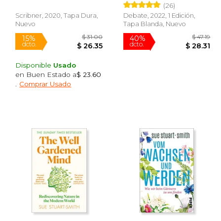
(26)
Scribner, 2020, Tapa Dura,
Debate, 2022, 1 Edición,
Nuevo
Tapa Blanda, Nuevo
Disponible
Usado
en Buen Estado a
$ 23.60
.
Comprar Usado
 20.00
$ 31.00
15%
40%
dcto.
dcto.
17.00
$ 26.35