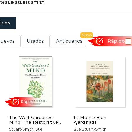
ra
sue stuart smith
sicos
Nuevo
uevos
Usados
Anticuarios
Rápido
The Well-Gardened
La Mente Bien
Mind: The Restorative
Ajardinada
Power of Nature (en
Rápido
Stuart-Smith, Sue
Sue Stuart-Smith
Inglés)