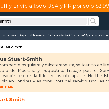
off y Envío a todo USA y PR por solo $2.
 con envío Rápido
Universo Cómics
Vida Cristiana
Opiniones de 
Stuart-Smith
ue Stuart-Smith
rominente psiquiatra y psicoterapeuta, se licenció en li
ítulo de Medicina y Psiquiatría. Trabajó para el Se
onvirtiéndose en la líder en psicoterapia en Hertfords
linic en Londres y es consultora del servicio DocHealt
iseñador de jardines y, durante más de 30 años jun
er más
ertfordshire.
art Smith