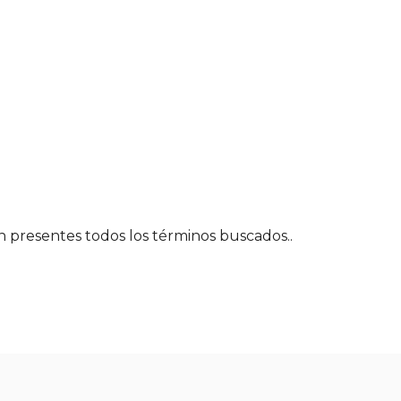
én presentes todos los términos buscados..
$ 38.93
$ 19.46