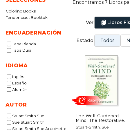
Encontramos 7 Libros pa
Coloring Books
Tendencias : Booktok
Ver:
Libros Fí
ENCUADERNACIÓN
Estado:
Todos
N
Tapa Blanda
Tapa Dura
IDIOMA
Inglés
Español
Alemán
AUTOR
The Well-Gardened
Stuart Smith Sue
Mind: The Restorative
Sue Stuart Smith
Power of Nature (en
Rápido
Stuart-Smith, Sue
Stuart Smith Sue Antoinette
Inglés)