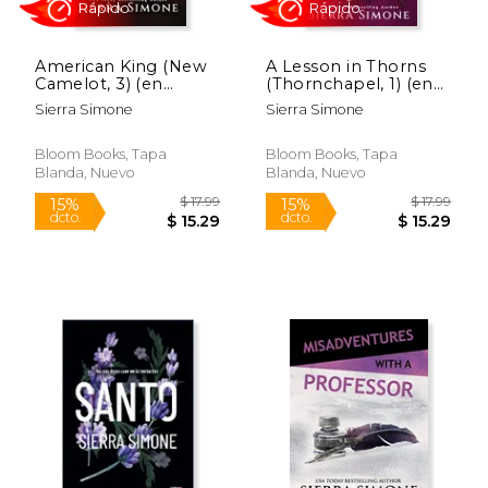
American King (New
A Lesson in Thorns
Camelot, 3) (en
(Thornchapel, 1) (en
Inglés)
Inglés)
Sierra Simone
Sierra Simone
$ 17.99
$ 17
15%
15%
dcto.
dcto.
$ 15.29
$ 15.
Bloom Books, Tapa
Bloom Books, Tapa
Blanda, Nuevo
Blanda, Nuevo
Rápido