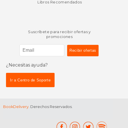
Libros Recomendados
Suscríbete para recibir ofertas y
promociones
$ 9.99
$ 24.
15%
15%
dcto.
dcto.
$ 8.49
$ 21.
¿Necesitas ayuda?
Ir a Centro de Soporte
BookDelivery
. Derechos Reservados.