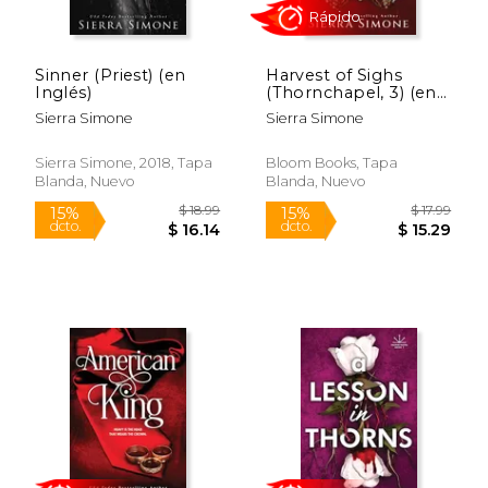
Sinner (Priest) (en
Harvest of Sighs
$ 17.99
$ 51.
Inglés)
(Thornchapel, 3) (en
15%
50%
dcto.
dcto.
Inglés)
$ 15.29
$ 25.
Sierra Simone
Sierra Simone
Sierra Simone, 2018, Tapa
Bloom Books, Tapa
Blanda, Nuevo
Blanda, Nuevo
Rápido
Rápido