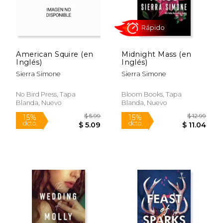
American Squire (en
Midnight Mass (en
Inglés)
Inglés)
Sierra Simone
Sierra Simone
Rápido
No Bird Press, Tapa
Bloom Books, Tapa
Blanda, Nuevo
Blanda, Nuevo
$ 43.80
$ 21
40%
15%
dcto.
dcto.
$ 26.28
$ 18.