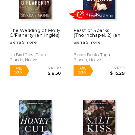
The Wedding of Molly
Feast of Sparks
O'Flaherty (en Inglés)
(Thornchapel, 2) (en
Inglés)
Sierra Simone
Sierra Simone
No Bird Press, Tapa
Bloom Books, Tapa
Blanda, Nuevo
Blanda, Nuevo
Rápido
$ 5.99
$ 12
15%
15%
dcto.
dcto.
$ 5.09
$ 11.