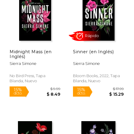
$ 17.99
$ 17
24%
15%
dcto.
dcto.
$ 13.75
$ 15.
Midnight Mass (en
Sinner (en Inglés)
Inglés)
Sierra Simone
Sierra Simone
No Bird Press, Tapa
Bloom Books, 2022, Tapa
Blanda, Nuevo
Blanda, Nuevo
Rápido