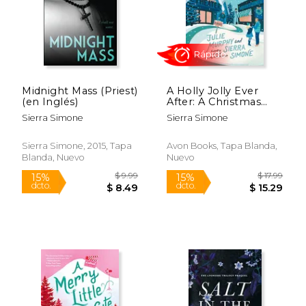
Midnight Mass (Priest)
A Holly Jolly Ever
(en Inglés)
After: A Christmas
Notch Novel (en
Sierra Simone
Sierra Simone
Inglés)
Sierra Simone, 2015, Tapa
Avon Books, Tapa Blanda,
Blanda, Nuevo
Nuevo
$ 13.99
$ 9.
15%
15%
dcto.
dcto.
$ 11.89
$ 8.