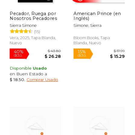
Rápido
Rápido
Pecador, Ruega por
American Prince (en
Nosotros Pecadores
Inglés)
Sierra Simone
Simone, Sierra
(15)
Vera, 2025, Tapa Blanda,
Bloom Books, Tapa
Nuevo
Blanda, Nuevo
$ 17.99
$ 17
15%
15%
dcto.
dcto.
$ 15.29
$ 15.
Disponible
Usado
en Buen Estado a
$ 18.50
.
Comprar Usado