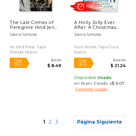
$ 10.00
$ 10.
15%
15%
dcto.
dcto.
$ 8.50
$ 8.
The Last Crimes of
A Holly Jolly Ever
Peregrine Hind (en
After: A Christmas
Inglés)
Notch Novel (a
Sierra Simone
Sierra Simone
Christmas Notch, 2)
(en Inglés)
No Bird Press, Tapa
Avon Books, Tapa Dura,
Blanda, Nuevo
Nuevo
Disponible
Usado
en Buen Estado a
$ 6.07
.
Comprar Usado
1
2
3
Página Siguiente