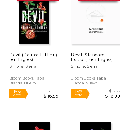
Devil (Deluxe Edition)
Devil (Standard
(en Inglés)
Edition) (en Inglés)
Simone, Sierra
Simone, Sierra
Bloom Books, Tapa
Bloom Books, Tapa
Blanda, Nuevo
Blanda, Nuevo
$ 19.99
$ 19