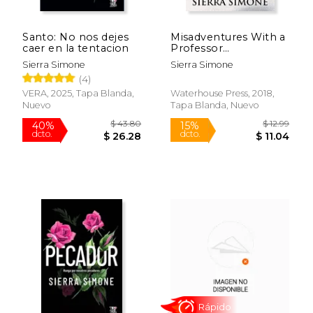
Santo: No nos dejes
Misadventures With a
caer en la tentacion
Professor
(Misadventures Book
Sierra Simone
Sierra Simone
15) (en Inglés)
(4)
VERA, 2025, Tapa Blanda,
Waterhouse Press, 2018,
Nuevo
Tapa Blanda, Nuevo
$ 18.99
$ 17
15%
15%
dcto.
dcto.
$ 16.14
$ 15.