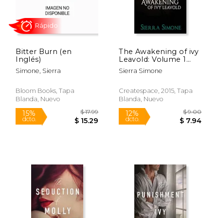
Rápido
Bitter Burn (en
The Awakening of ivy
Inglés)
Leavold: Volume 1
(Markham Hall) (en
Simone, Sierra
Sierra Simone
Inglés)
Bloom Books, Tapa
Createspace, 2015, Tapa
Blanda, Nuevo
Blanda, Nuevo
$ 43.80
$ 17
40%
15%
dcto.
dcto.
$ 26.28
$ 15.