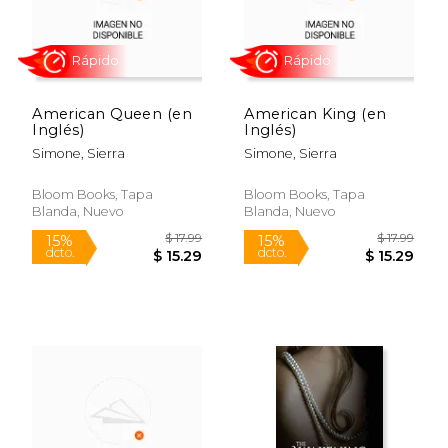
American Queen (en
American King (en
Inglés)
Inglés)
Simone, Sierra
Simone, Sierra
Bloom Books, Tapa
Bloom Books, Tapa
Blanda, Nuevo
Blanda, Nuevo
$ 43.80
$ 12
40%
15%
dcto.
dcto.
$ 26.28
$ 11.