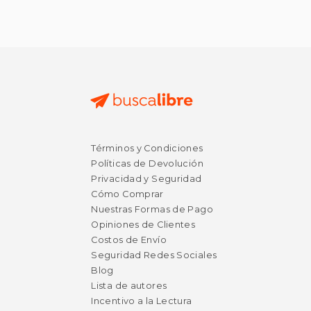
$ 9.99
$ 9.
15%
15%
dcto.
dcto.
$ 8.49
$ 8.
Términos y Condiciones
Políticas de Devolución
Privacidad y Seguridad
Cómo Comprar
Nuestras Formas de Pago
Opiniones de Clientes
Costos de Envío
Seguridad Redes Sociales
Blog
Lista de autores
Rápido
Incentivo a la Lectura