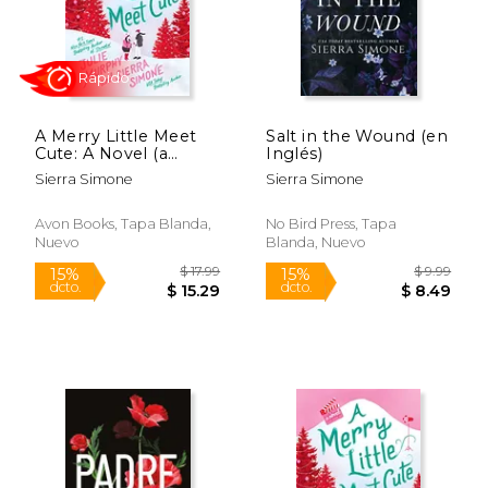
Rápido
A Merry Little Meet
Salt in the Wound (en
Cute: A Novel (a
Inglés)
Christmas Notch, 1)
Sierra Simone
Sierra Simone
(en Inglés)
Avon Books, Tapa Blanda,
No Bird Press, Tapa
Nuevo
Blanda, Nuevo
$ 9.99
$ 17
15%
15%
dcto.
dcto.
$ 8.49
$ 15.