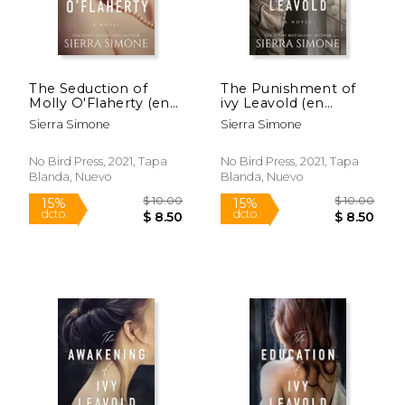
The Seduction of
The Punishment of
Molly O'Flaherty (en
ivy Leavold (en
Inglés)
Inglés)
Sierra Simone
Sierra Simone
No Bird Press, 2021, Tapa
No Bird Press, 2021, Tapa
Blanda, Nuevo
Blanda, Nuevo
Rápido
Rápido
$ 17.99
$ 17
15%
15%
dcto.
dcto.
$ 15.29
$ 15.