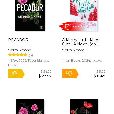
$ 22.99
$ 23.
6%
6%
dcto.
dcto.
$ 21.64
$ 22.
PECADOR
A Merry Little Meet
Cute: A Novel (en
Inglés)
Sierra Simone
Sierra Simone
(3)
VERA, 2025, Tapa Blanda,
Avon Books, 2024, Nuevo
Nuevo
Rápido