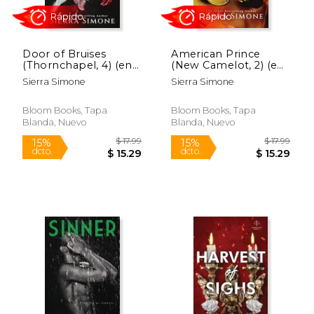
$ 17.99
$ 17
15%
15%
dcto.
dcto.
$ 15.29
$ 15.
Door of Bruises
American Prince
(Thornchapel, 4) (en
(New Camelot, 2) (en
Inglés)
Inglés)
Sierra Simone
Sierra Simone
Bloom Books, Tapa
Bloom Books, Tapa
Blanda, Nuevo
Blanda, Nuevo
Rápido