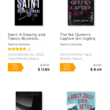
Saint: A Steamy and
The fae Queen's
Taboo Booktok
Captive (en Inglés)
Sensation (en Inglés)
Sierra Simone
Sierra Simone
(1)
$ 13.99
$ 13
15%
15%
dcto.
dcto.
$ 11.89
$ 11.
Sourcebooks, Inc,, 2022,
Sierra Simone, Tapa
Tapa Blanda, Nuevo
Blanda, Nuevo