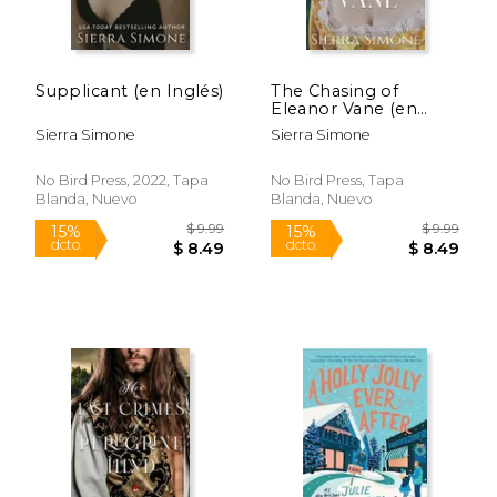
$ 17.99
$ 9.
15%
12%
dcto.
dcto.
$ 15.29
$ 7.
Supplicant (en Inglés)
The Chasing of
Eleanor Vane (en
Inglés)
Sierra Simone
Sierra Simone
No Bird Press, 2022, Tapa
No Bird Press, Tapa
Blanda, Nuevo
Blanda, Nuevo