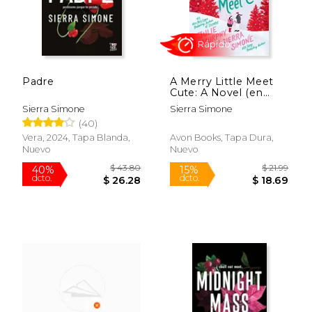
Padre
A Merry Little Meet
Rápido
Cute: A Novel (en
Inglés)
Sierra Simone
Sierra Simone
(40)
Vera, 2024, Tapa Blanda,
Avon Books, Tapa Dura,
Nuevo
Nuevo
$ 17.99
$ 9.
15%
15%
dcto.
dcto.
$ 15.29
$ 8.