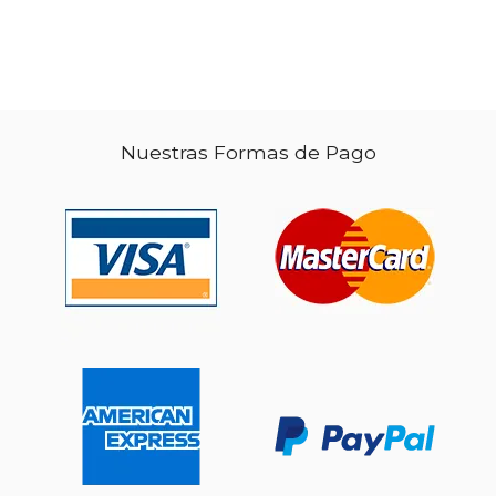
$ 10.00
$ 10.
15%
15%
dcto.
dcto.
$ 8.50
$ 8.
Nuestras Formas de Pago