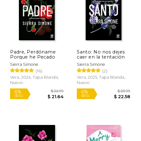
$ 9.99
$ 17
15%
15%
dcto.
dcto.
$ 8.49
$ 15.
Padre, Perdóname
Santo: No nos dejes
Porque he Pecado
caer en la tentación
Sierra Simone
Sierra Simone
(16)
(2)
Vera, 2024, Tapa Blanda,
Vera, 2025, Tapa Blanda,
Nuevo
Nuevo