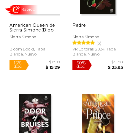
$ 10.00
$ 17
15%
15%
dcto.
dcto.
$ 8.50
$ 15.
American Queen de
Padre
Sierra Simone(Bloom
Books) (en Inglés)
Sierra Simone
Sierra Simone
(3)
Bloom Books, Tapa
VR Editoras, 2024, Tapa
Blanda, Nuevo
Blanda, Nuevo
Rápido
Rápido