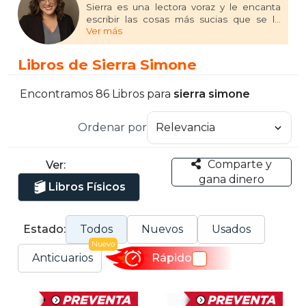
Sierra es una lectora voraz y le encanta
escribir las cosas más sucias que se le
Ver más
ocurran. Vive en el área de Kansas City con
su esposo, dos hijos y dos perros gigantes.
Y un gato horrible.
Libros de Sierra Simone
Sus novelas se han publicado en checo,
holandés, francés, alemán, húngaro,
Encontramos 86 Libros para
sierra simone
italiano, polaco y rumano. Ha aparecido en
Buzzfeed, Cosmopolitan, Entertainment
Ordenar por
Weekly, Marie Claire y Library Journal con
una reseña destacada.
Comparte y
Ver:
gana dinero
Libros Físicos
Estado:
Todos
Nuevos
Usados
Nuevo
Anticuarios
Rápido