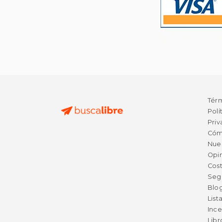
Tér
Polí
Priv
Cóm
Nue
Opin
Cost
Seg
Blo
List
Ince
Lib