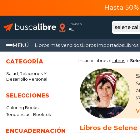
Hasta 50% 
Enviar a
FL
MENÚ
Libros más vendidos
Libros importados
Libros
Inicio
Libros
Libros
Sele
CATEGORÍA
Salud, Relaciones Y
S
Desarrollo Personal
S
a
SELECCIONES
y
Coloring Books
D
V
Tendencias : Booktok
c
i
Libros de Selene 
ENCUADERNACIÓN
d
e