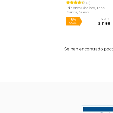
(2)
Ediciones Obelisco, Tapa
Blanda, Nuevo
15%
Se han encontrado poco
dcto.
$ 