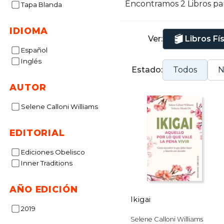
Encontramos 2 Libros pa
Tapa Blanda
IDIOMA
Ver:
Libros Fí
Español
Inglés
Estado:
Todos
N
AUTOR
Selene Calloni Williams
EDITORIAL
Ediciones Obelisco
Inner Traditions
AÑO EDICIÓN
Ikigai
2019
Selene Calloni Williams