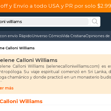
off y Envío a todo USA y PR por solo $2.
 con envío Rápido
Universo Cómics
Vida Cristiana
Opiniones de 
ne Calloni Williams
elene Calloni Williams
elene Calloni Williams (selenecalloniwilliams.com) es e
ntropóloga. Su viaje espiritual comenzó en Sri Lanka, 
oga chamánico y donde practicó en un monasterio budis
e vuelta a Europa, estudió psicología y obtuvo un m
er más
onocer al psicoanalista James Hillman, que la introdujo 
maginal. Selene perfeccionó el "método simbólico-imagin
Calloni Williams
esarrollo personal. El enfoque imaginal está relacionado
xperimentar la realidad desmaterializando y despersonal