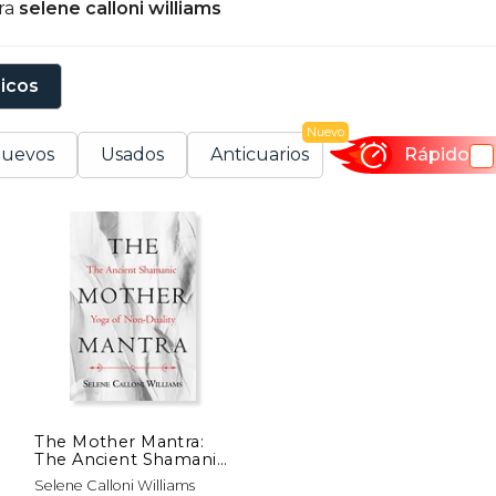
ra
selene calloni williams
sicos
Nuevo
uevos
Usados
Anticuarios
Rápido
The Mother Mantra:
The Ancient Shamanic
Yoga of Non-Duality
Selene Calloni Williams
(en Inglés)