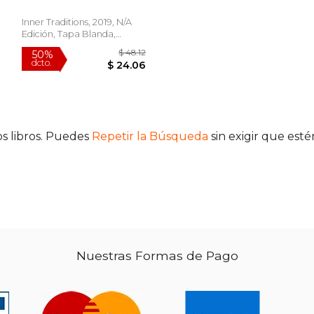
Inner Traditions, 2019, N/A
Edición, Tapa Blanda,
Nuevo
$ 13.95
$ 48.12
50%
s libros. Puedes
Repetir la Búsqueda
sin exigir que est
dcto.
11.86
$ 24.06
Nuestras Formas de Pago