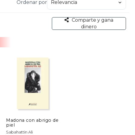
Ordenar por
iones, y sus obras fueron prohibidas hasta 1965.
Comparte y gana
dinero
Madona con abrigo de
piel
Sabahattin Ali