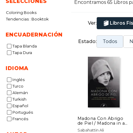
SELECCIONES
Encontramos 65 Libros p
d
Coloring Books
Tendencias : Booktok
Ver:
Libros Fí
ENCUADERNACIÓN
Estado:
Todos
N
Tapa Blanda
Tapa Dura
IDIOMA
Inglés
Turco
Alemán
Turkish
Español
Portugués
Madona Con Abrigo
Francés
de Piel / Madona in a
Fur Coat
Sabahattin Ali