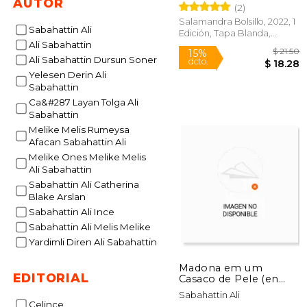
AUTOR
(2)
Salamandra Bolsillo, 2022, 1
Sabahattin Ali
Edición, Tapa Blanda,
Ali Sabahattin
Nuevo
Ali Sabahattin Dursun Soner
Yelesen Derin Ali
Sabahattin
Ca&#287 Layan Tolga Ali
Sabahattin
15%
Melike Melis Rumeysa
dcto.
$ 
Afacan Sabahattin Ali
Melike Ones Melike Melis
Ali Sabahattin
Sabahattin Ali Catherina
Blake Arslan
Sabahattin Ali Ince
Sabahattin Ali Melis Melike
Yardimli Diren Ali Sabahattin
Madona em um
EDITORIAL
Casaco de Pele (en
Portugués)
Sabahattin Ali
Celince