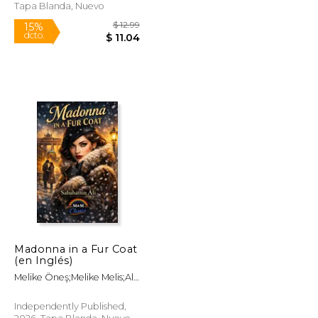
Tapa Blanda, Nuevo
Madonna in a Fur Coat
(en Inglés)
$ 33.50
$ 12.99
15%
Melike Öneş;Melike Melis;Ali
dcto.
$ 29.56
$ 11.04
Sabahattin
Independently Published,