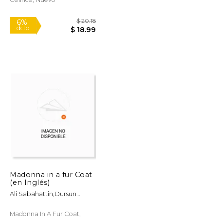
$ 23.74
$ 20.18
6%
Madonna in a fur Coat
dcto.
$ 22.34
$ 18.99
(en Inglés)
Ali Sabahattin,Dursun
Soner
Madonna In A Fur Coat,