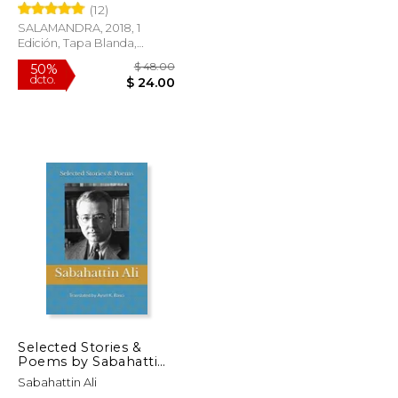
(12)
SALAMANDRA, 2018, 1
Edición, Tapa Blanda,
Nuevo
$ 37.44
$ 48.00
50%
dcto.
$ 18.72
$ 24.00
Selected Stories &
Poems by Sabahattin
Ali: Translated by Aysel
Sabahattin Ali
K Basci (en Inglés)