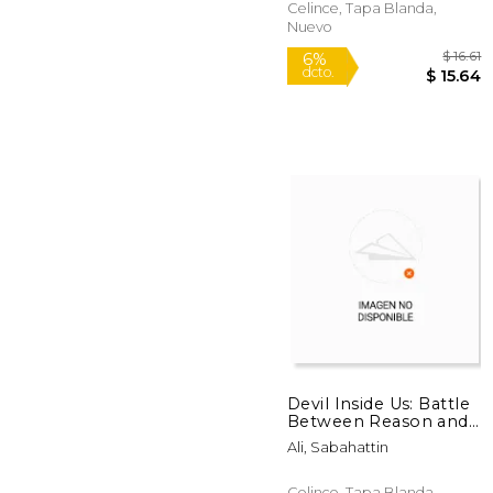
Celince, Tapa Blanda,
Nuevo
6%
dcto.
$ 
Devil Inside Us: Battle
Between Reason and
Passion (en Inglés)
Ali, Sabahattin
Celince, Tapa Blanda,