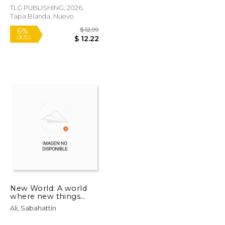
TLG PUBLISHING, 2026,
Tapa Blanda, Nuevo
$ 13.99
$ 12.99
6%
dcto.
$ 12.34
$ 12.22
New World: A world
where new things
grow quietly (en
Ali, Sabahattin
Inglés)