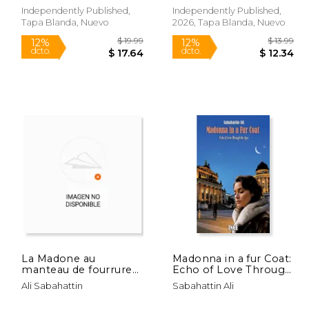
Independently Published,
Independently Published,
Tapa Blanda, Nuevo
2026, Tapa Blanda, Nuevo
$ 19.99
$ 19.99
12%
12%
dcto.
dcto.
17.64
$ 17.64
La Madone au
Madonna in a fur Coat:
manteau de fourrure
Echo of Love Through
(en Francés)
the Ages (en Inglés)
Ali Sabahattin
Sabahattin Ali