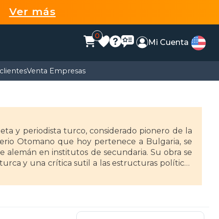
99
Ver más
0
Mi Cuenta
clientes
Venta Empresas
eta y periodista turco, considerado pionero de la
perio Otomano que hoy pertenece a Bulgaria, se
 alemán en institutos de secundaria. Su obra se
rca y una crítica sutil a las estructuras políticas
nna con abrigo de piel" (1943) y "Yusuf el del
la realista. Además, publicó varias colecciones de
. Su compromiso político y sus críticas al gobierno