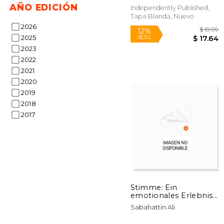
AÑO EDICIÓN
Independently Published,
Tapa Blanda, Nuevo
2026
2025
2023
2022
2021
2020
2019
2018
2017
12%
dcto.
$ 
Stimme: Ein
emotionales Erlebnis
(en Alemán)
Sabahattin Ali