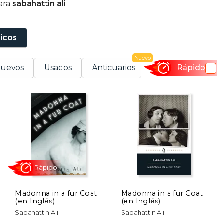
ara
sabahattin ali
e Kemal Atatürk le llevaron a ser encarcelado en dos ocas
sicos
Nuevo
uevos
Usados
Anticuarios
Rápido
Madonna in a fur Coat
Madonna in a fur Coat
(en Inglés)
(en Inglés)
Rápido
Sabahattin Ali
Sabahattin Ali