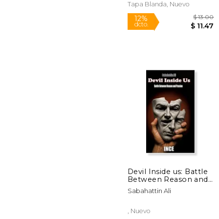
Tapa Blanda, Nuevo
Devil Inside us: Battle
Between Reason and
Passion
$
12%
Sabahattin Ali
dcto.
$
, Nuevo