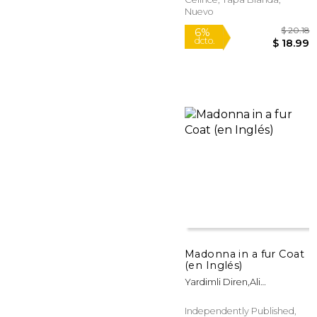
Nuevo
$
6%
Madonna in a fur Coat
dcto.
$ 
(en Inglés)
Yardimli Diren,Ali
Sabahattin
Independently Published,