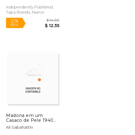
Independently Published,
Tapa Blanda, Nuevo
$ 18.99
$ 14.00
12%
dcto.
$ 17.87
$ 12.35
Madona em um
Casaco de Pele 1940
(en Portugués)
Ali Sabahattin