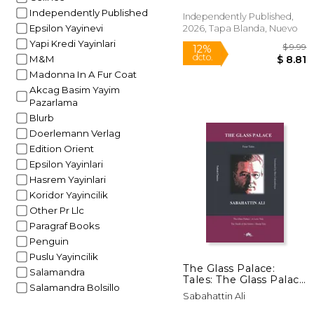
Independently Published
Independently Published,
Epsilon Yayinevi
2026, Tapa Blanda, Nuevo
Yapi Kredi Yayinlari
M&M
Madonna In A Fur Coat
Akcag Basim Yayim
Pazarlama
Blurb
Doerlemann Verlag
Edition Orient
12%
Epsilon Yayinlari
dcto.
$
Hasrem Yayinlari
Koridor Yayincilik
Other Pr Llc
Paragraf Books
Penguin
Puslu Yayincilik
The Glass Palace:
Salamandra
Tales: The Glass Palace
Salamandra Bolsillo
- A Love Tale The
Sabahattin Ali
Death of the Giants -
Sheep Tale (en Inglés)