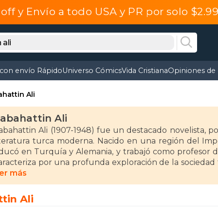
off y Envío a todo USA y PR por solo $2.
 con envío Rápido
Universo Cómics
Vida Cristiana
Opiniones de 
hattin Ali
abahattin Ali
abahattin Ali (1907-1948) fue un destacado novelista, po
iteratura turca moderna. Nacido en una región del Im
ducó en Turquía y Alemania, y trabajó como profesor de
aracteriza por una profunda exploración de la sociedad tu
e su tiempo.
er más
ntre sus novelas más reconocidas se encuentran "Mado
tin Ali
ueblo" (1937), ambas pertenecientes al género de la nove
elatos, como "El molino" (1935) y "Carro de bueyes" (1936)