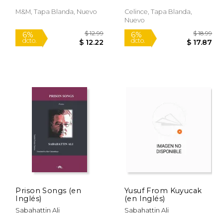
M&M, Tapa Blanda, Nuevo
Celince, Tapa Blanda,
Nuevo
$ 9.99
$ 12.99
6%
6%
dcto.
dcto.
 8.81
$ 12.22
Prison Songs (en
Yusuf From Kuyucak
Inglés)
(en Inglés)
Sabahattin Ali
Sabahattin Ali