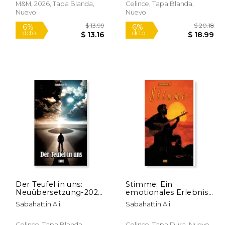
M&M, 2026, Tapa Blanda,
Celince, Tapa Blanda,
Nuevo
Nuevo
$ 16.61
$ 13.99
6%
6%
dcto.
dcto.
15.64
$ 13.16
Der Teufel in uns:
Stimme: Ein
Neuübersetzung-2024
emotionales Erlebnis
(en Alemán)
(en Alemán)
Sabahattin Ali
Sabahattin Ali
Celince, Tapa Blanda,
Celince, Tapa Dura, Nuevo