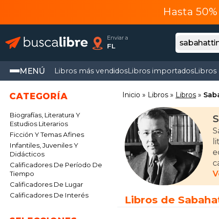
Hasta 50% 
Enviar a
FL
MENÚ
Libros más vendidos
Libros importados
Libros
Inicio
Libros
Libros
Saba
CATEGORÍA
Biografías, Literatura Y
S
Estudios Literarios
S
Ficción Y Temas Afines
l
Infantiles, Juveniles Y
e
Didácticos
c
Calificadores De Período De
d
V
Tiempo
Calificadores De Lugar
E
Calificadores De Interés
Libros de Sabahat
p
r