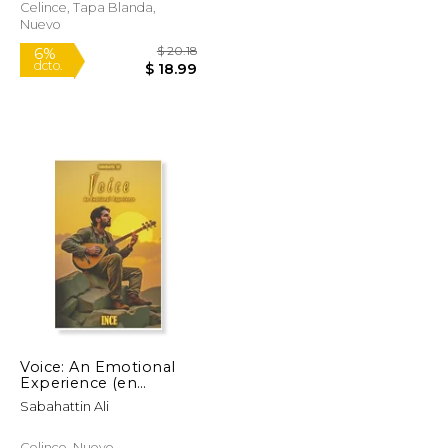
Celince, Tapa Blanda,
Nuevo
$ 20.18
$ 20.18
6%
dcto.
$ 18.99
$ 18.99
Voice: An Emotional
Experience (en
Alemán)
Sabahattin Ali
Celince, Nuevo