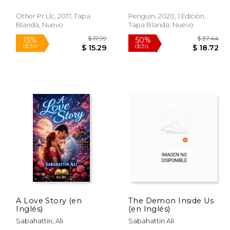
Other Pr Llc, 2017, Tapa
Penguin, 2020, 1 Edición,
Blanda, Nuevo
Tapa Blanda, Nuevo
$ 21.50
$ 17.99
15%
50%
dcto.
dcto.
18.28
$ 15.29
A Love Story (en
The Demon Inside Us
Inglés)
(en Inglés)
Sabahattin, Ali
Sabahattin Ali