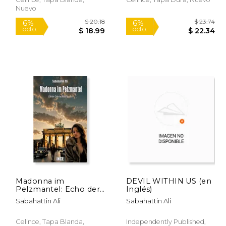
Nuevo
 20.18
$ 20.18
6%
6%
Madonna im
DEVIL WITHIN US (en
dcto.
dcto.
18.99
$ 18.99
Pelzmantel: Echo der
Inglés)
Liebe im Wandel der
Sabahattin Ali
Sabahattin Ali
Zeit (en Alemán)
Celince, Tapa Blanda,
Independently Published,