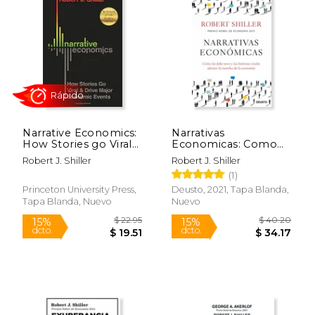
Narrative Economics:
Narrativas
How Stories go Viral
Economicas: Como
and Drive Major
las Fake News y las
Robert J. Shiller
Robert J. Shiller
Economic Events (en
Historisa Virales
(1)
Rápido
Inglés)
Afectan la Marcha de
la Economia
Princeton University Press,
Deusto, 2021, Tapa Blanda,
Tapa Blanda, Nuevo
Nuevo
$ 22.95
$ 40.