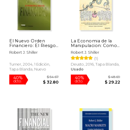
El Nuevo Orden
La Economia de la
Financiero: El Riesgo
Manipulacion: Como
en el Siglo xxi
Caemos Como
Robert J. Shiller
Robert J. Shiller
Incautos en las
(1)
$ 26.95
$ 29.
Trampas del Mercado
15%
15%
dcto.
dcto.
$ 22.91
$ 25.
Turner, 2004, 1 Edición,
Deusto, 2016, Tapa Blanda,
Tapa Blanda, Nuevo
Usado