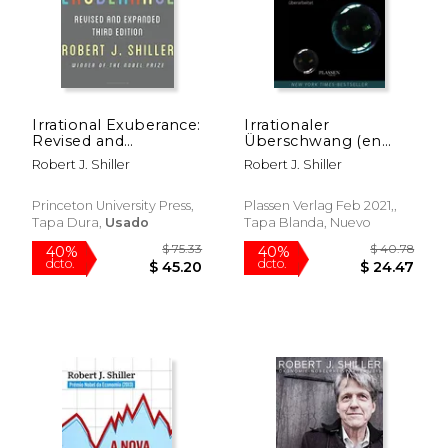
Irrational Exuberance:
Irrationaler
Revised and
Überschwang (en
Expanded Third
Alemán)
Robert J. Shiller
Robert J. Shiller
edition
Princeton University Press,
Plassen Verlag Feb 2021,,
Tapa Dura,
Usado
Tapa Blanda, Nuevo
$ 45.00
$ 66
15%
15%
dcto.
dcto.
$ 38.25
$ 56.