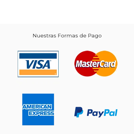
Nuestras Formas de Pago
$ 86.11
$ 75.
40%
6%
dcto.
dcto.
$ 51.67
$ 70.