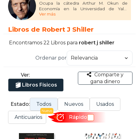
Ocupa la cátedra Arthur M. Okun de
Economía en la Universidad de Yale.
Ver más
Doctor de Economía por el MIT, ha escrito
sobre mercados financieros,
macroeconomía, métodos estadísticos e
Libros de Robert J Shiller
innovación. Ha sido investigador asociado
del National Bureau of Economic Research
desde 1980 y vicepresidente de la
Encontramos 22 Libros para
robert j shiller
American Economic Association, así como
presidente de la Eastern Economist
Ordenar por
Association.
Comparte y
Ver:
gana dinero
Libros Físicos
Estado:
Todos
Nuevos
Usados
Nuevo
Anticuarios
Rápido