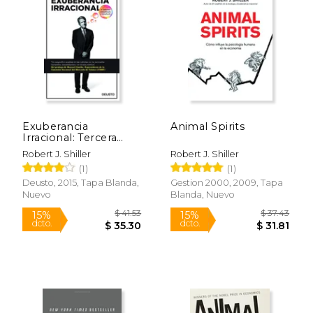
15%
15%
dcto.
dcto.
$ 19.51
$ 34.
Exuberancia
Animal Spirits
Irracional: Tercera
Edición Actualizada y
Robert J. Shiller
Robert J. Shiller
Ampliada (Sin
(1)
(1)
Colección)
Deusto, 2015, Tapa Blanda,
Gestion 2000, 2009, Tapa
Nuevo
Blanda, Nuevo