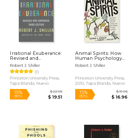
$ 41.53
$ 37.
15%
15%
dcto.
dcto.
$ 35.30
$ 31.
Irrational Exuberance:
Animal Spirits: How
Revised and
Human Psychology
Expanded Third
Drives the Economy,
Robert J. Shiller
Robert J. Shiller
Edition (en Inglés)
and why it Matters for
(1)
Global Capitalism (en
Inglés)
Princeton University Press,
Princeton University Press,
Tapa Blanda, Nuevo
2010, Tapa Blanda, Nuevo