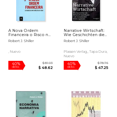
A Nova Ordem
Narrative Wirtschaft:
Financeira o Risco no
Wie Geschichten die
Século xxi
Wirtschaft
Robert J. Shiller
Robert J. Shiller
Beeinflussen - ein
Revolutionärer
Erklärungsansatz (en
, Nuevo
Plassen Verlag,, Tapa Dura,
Alemán)
Nuevo
$ 75.33
$ 40.
40%
40%
dcto.
dcto.
$ 45.20
$ 24.