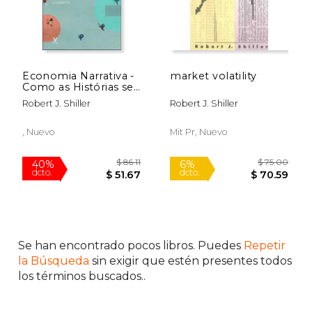
Economia Narrativa -
market volatility
Como as Histórias se
Tornam Populares e
Robert J. Shiller
Robert J. Shiller
Geram Eventos
Económicos (en
Portugués)
, Nuevo
Mit Pr, Nuevo
Se han encontrado pocos libros. Puedes
Repetir
$ 81.03
$ 78.
40%
40%
la Búsqueda
sin exigir que estén presentes todos
dcto.
dcto.
$ 48.62
$ 47.
los términos buscados..