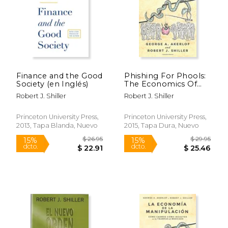
Finance and the Good
Phishing For Phools:
$ 14.95
$ 16
Society (en Inglés)
The Economics Of
15%
15%
dcto.
dcto.
Manipulation And
$ 12.71
$ 14.
Robert J. Shiller
Robert J. Shiller
Deception (en Inglés)
Princeton University Press,
Princeton University Press,
2013, Tapa Blanda, Nuevo
2015, Tapa Dura, Nuevo