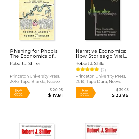
$ 22.95
$ 19
15%
15%
dcto.
dcto.
$ 19.51
$ 16.
Phishing for Phools:
Narrative Economics:
The Economics of
How Stories go Viral
Manipulation and
and Drive Major
Robert J. Shiller
Robert J. Shiller
Deception (en Inglés)
Economic Events (en
(2)
Inglés)
Princeton University Press,
Princeton University Press,
2016, Tapa Blanda, Nuevo
2019, Tapa Dura, Nuevo