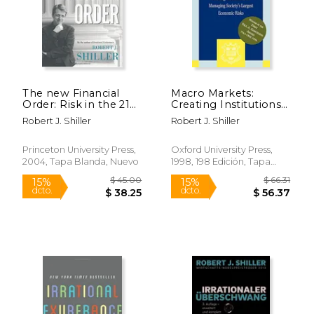
The new Financial
Macro Markets:
Order: Risk in the 21St
Creating Institutions
Century (en Inglés)
for Managing
Robert J. Shiller
Robert J. Shiller
Society's Largest
Economic Risks
(Clarendon Lectures
Princeton University Press,
Oxford University Press,
in Economics) (en
2004, Tapa Blanda, Nuevo
1998, 198 Edición, Tapa
$ 54.67
$ 48.
Inglés)
40%
40%
Blanda, Nuevo
dcto.
dcto.
$ 32.80
$ 29.