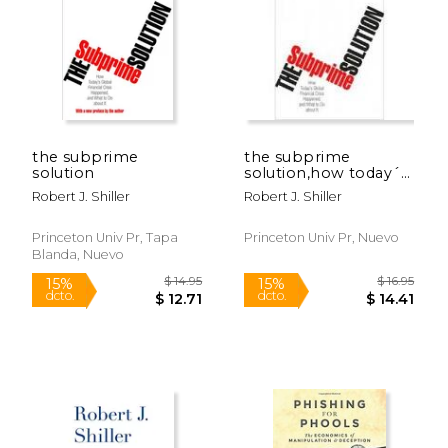
$ 20.95
$ 39.
15%
15%
dcto.
dcto.
$ 17.81
$ 33.
the subprime
the subprime
solution
solution,how today´s
global financial crisis
Robert J. Shiller
Robert J. Shiller
happened, and what
to do about it
Princeton Univ Pr, Tapa
Princeton Univ Pr, Nuevo
Blanda, Nuevo