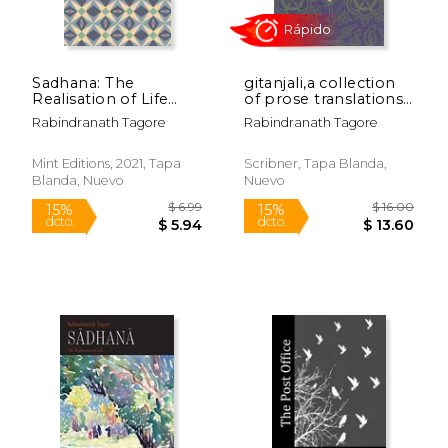
Sadhana: The
gitanjali,a collection
Realisation of Life
of prose translations
(Mint Editions) (en
made by the author
Rabindranath Tagore
Rabindranath Tagore
Inglés)
from the original
bengali (en Inglés)
$ 5.95
$ 5.
12%
12%
Mint Editions, 2021, Tapa
Scribner, Tapa Blanda,
dcto.
dcto.
$ 5.25
$ 5.
Blanda, Nuevo
Nuevo