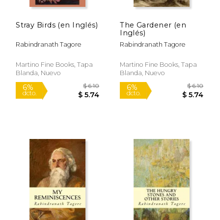
Stray Birds (en Inglés)
The Gardener (en
Inglés)
Rabindranath Tagore
Rabindranath Tagore
Martino Fine Books, Tapa
Martino Fine Books, Tapa
Blanda, Nuevo
Blanda, Nuevo
$ 6.99
$ 6.
15%
12%
dcto.
dcto.
$ 5.94
$ 6.