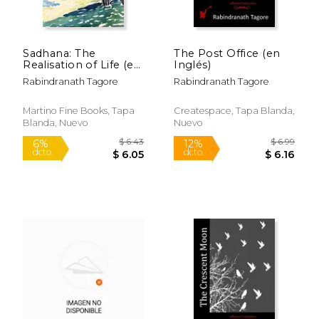
Sadhana: The
The Post Office (en
Realisation of Life (en
Inglés)
Inglés)
Rabindranath Tagore
Rabindranath Tagore
Martino Fine Books, Tapa
Createspace, Tapa Blanda,
Blanda, Nuevo
Nuevo
$ 9.99
$ 5.
15%
15%
dcto.
dcto.
$ 8.49
$ 5.