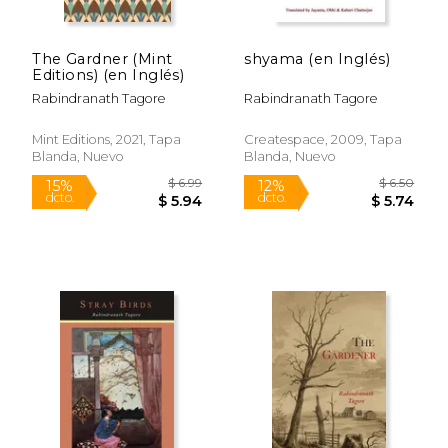
The Gardner (Mint
shyama (en Inglés)
Editions) (en Inglés)
Rabindranath Tagore
Rabindranath Tagore
Mint Editions, 2021, Tapa
Createspace, 2009, Tapa
Blanda, Nuevo
Blanda, Nuevo
$ 6.43
$ 6.
6%
12%
dcto.
dcto.
$ 6.05
$ 6.