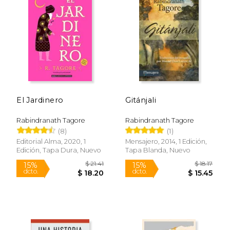
$ 13.99
$ 18
15%
15%
dcto.
dcto.
$ 11.89
$ 15.
El Jardinero
Gitánjali
Rabindranath Tagore
Rabindranath Tagore
(8)
(1)
Editorial Alma, 2020, 1
Mensajero, 2014, 1 Edición,
Edición, Tapa Dura, Nuevo
Tapa Blanda, Nuevo