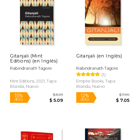
$ 7.99
$ 16.
6%
15%
dcto.
dcto.
$ 7.52
$ 14.
Gitanjali (Mint
Gitanjali (en Inglés)
Editions) (en Inglés)
Rabindranath Tagore
Rabindranath Tagore
(1)
Mint Editions, 2021, Tapa
Empire Books, Tapa
Blanda, Nuevo
Blanda, Nuevo