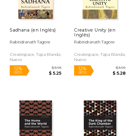
$ 6.14
$ 5.
15%
12%
dcto.
dcto.
$ 5.22
$ 4.
Sadhana (en Inglés)
Creative Unity (en
Inglés)
Rabindranath Tagore
Rabindranath Tagore
Createspace, Tapa Blanda,
Createspace, Tapa Blanda,
Nuevo
Nuevo
Rápido