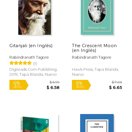
Rápido
Gitanjali (en Inglés)
The Crescent Moon
(en Inglés)
Rabindranath Tagore
Rabindranath Tagore
(1)
Digireads.Com Publishing,
Hawk Press, Tapa Blanda,
2019, Tapa Blanda, Nuevo
Nuevo
$ 6.25
$ 17.
6%
15%
dcto.
dcto.
$ 5.88
$ 14.