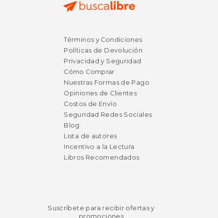
$ 6.99
$ 6.
12%
15%
Términos y Condiciones
dcto.
dcto.
$ 6.16
$ 5.
Políticas de Devolución
Privacidad y Seguridad
Cómo Comprar
Nuestras Formas de Pago
Opiniones de Clientes
Costos de Envío
Seguridad Redes Sociales
Blog
Lista de autores
Incentivo a la Lectura
Libros Recomendados
Suscríbete para recibir ofertas y
promociones