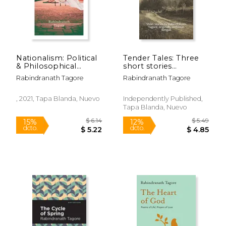
dcto.
dcto.
$ 5.51
$ 5.
Nationalism: Political
Tender Tales: Three
& Philosophical
short stories
Essays (en Inglés)
originally written in
Rabindranath Tagore
Rabindranath Tagore
Bengali (en Inglés)
, 2021, Tapa Blanda, Nuevo
Independently Published,
Tapa Blanda, Nuevo