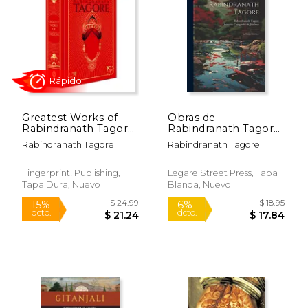
Greatest Works of
Obras de
Rabindranath Tagore
Rabindranath Tagore:
$ 5.99
$ 7.
15%
12%
(Deluxe Hardbound
La Luna Nueva.
dcto.
dcto.
$ 5.09
$ 7.
Rabindranath Tagore
Rabindranath Tagore
Edition) (en Inglés)
Fingerprint! Publishing,
Legare Street Press, Tapa
Tapa Dura, Nuevo
Blanda, Nuevo