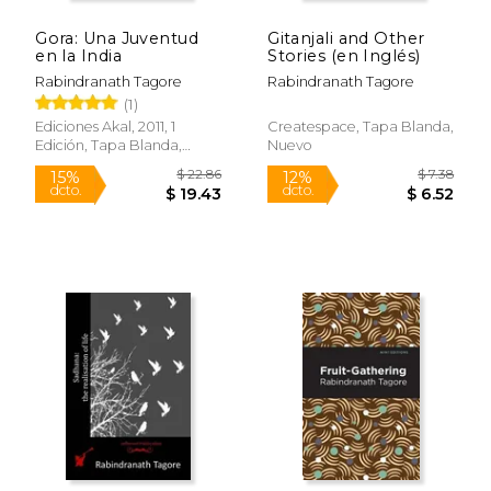
Gora: Una Juventud
Gitanjali and Other
en la India
Stories (en Inglés)
Rabindranath Tagore
Rabindranath Tagore
(1)
Ediciones Akal, 2011, 1
Createspace, Tapa Blanda,
Edición, Tapa Blanda,
Nuevo
Nuevo
$ 6.10
$ 6.
6%
6%
dcto.
dcto.
$ 5.74
$ 5.