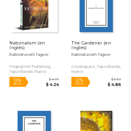
Nationalism (en
The Gardener (en
Inglés)
Inglés)
Rabindranath Tagore
Rabindranath Tagore
Fingerprint! Publishing,
Createspace, Tapa Blanda,
Tapa Blanda, Nuevo
Nuevo
$ 6.99
$ 7.
6%
6%
dcto.
dcto.
$ 6.58
$ 6.