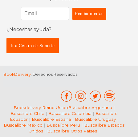
¿Necesitas ayuda?
$ 6.95
$ 6.
12%
12%
dcto.
dcto.
$ 6.13
$ 6.
Ir a Centro de Soporte
BookDelivery
. Derechos Reservados.
Bookdelivery Reino Unido
Buscalibre Argentina
|
Buscalibre Chile
|
Buscalibre Colombia
|
Buscalibre
Ecuador
|
Buscalibre España
|
Buscalibre Uruguay
|
Buscalibre México
|
Buscalibre Perú
|
Buscalibre Estados
Unidos
|
Buscalibre Otros Países
|