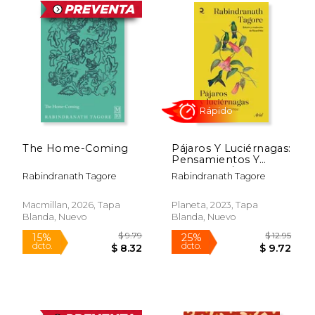
Además, fundó la escuela y universidad
Visva-Bharati, con un enfoque humanista y
universalista. Tagore viajó ampliamente,
promoviendo el diálogo intercultural y
criticando el colonialismo. Su legado
combina arte, pedagogía y espiritualidad, y
sigue siendo fuente de inspiración para
generaciones de lectores y pensadores.
The Home-Coming
Pájaros Y Luciérnagas:
Pensamientos Y
Aforismos / Stray
Rabindranath Tagore
Rabindranath Tagore
Birds & Firefly
Rápido
Macmillan, 2026, Tapa
Planeta, 2023, Tapa
Blanda, Nuevo
Blanda, Nuevo