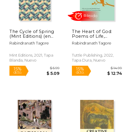
$ 5.99
$ 5.
15%
15%
dcto.
dcto.
$ 5.09
$ 5.
The Cycle of Spring
The Heart of God:
(Mint Editions) (en
Poems of Life,
Inglés)
Prayers of Love (en
Rabindranath Tagore
Rabindranath Tagore
Inglés)
Mint Editions, 2021, Tapa
Tuttle Publishing, 2022,
Blanda, Nuevo
Tapa Dura, Nuevo