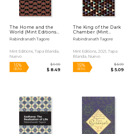
The Home and the
The King of the Dark
World (Mint Editions)
Chamber (Mint
$ 5.99
$ 14.
15%
15%
(en Inglés)
Editions) (en Inglés)
dcto.
dcto.
$ 5.09
$ 12.
Rabindranath Tagore
Rabindranath Tagore
Mint Editions, Tapa Blanda,
Mint Editions, 2021, Tapa
Nuevo
Blanda, Nuevo