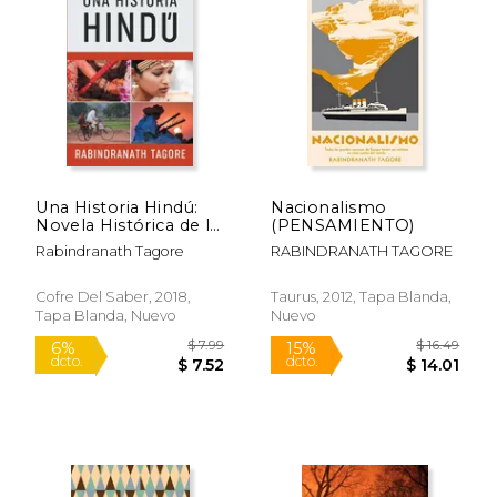
$ 21.41
$ 18
15%
15%
dcto.
dcto.
$ 18.20
$ 15.
Una Historia Hindú:
Nacionalismo
Novela Histórica de la
(PENSAMIENTO)
Antigua India
Rabindranath Tagore
RABINDRANATH TAGORE
Cofre Del Saber, 2018,
Taurus, 2012, Tapa Blanda,
Tapa Blanda, Nuevo
Nuevo