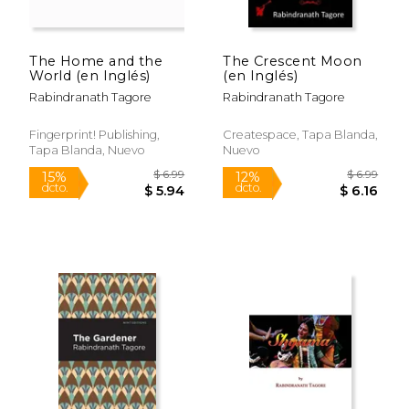
Rápido
The Home and the
The Crescent Moon
World (en Inglés)
(en Inglés)
Rabindranath Tagore
Rabindranath Tagore
Fingerprint! Publishing,
Createspace, Tapa Blanda,
Tapa Blanda, Nuevo
Nuevo
$ 6.99
$ 16.
15%
15%
dcto.
dcto.
$ 5.94
$ 13.