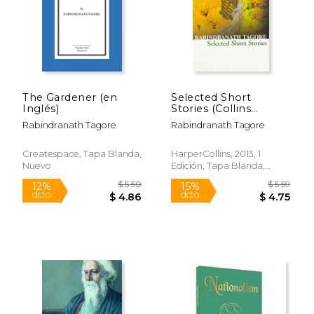
The Gardener (en
Selected Short
Inglés)
Stories (Collins
Classics) (en Inglés)
Rabindranath Tagore
Rabindranath Tagore
Createspace, Tapa Blanda,
HarperCollins, 2013, 1
Nuevo
Edición, Tapa Blanda,
Nuevo
$ 4.99
$ 5.
15%
12%
dcto.
dcto.
$ 4.24
$ 4.