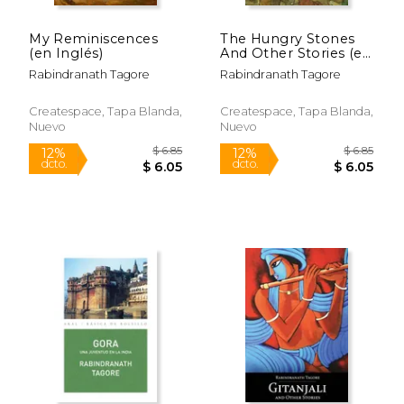
My Reminiscences
The Hungry Stones
(en Inglés)
And Other Stories (en
Inglés)
Rabindranath Tagore
Rabindranath Tagore
Createspace, Tapa Blanda,
Createspace, Tapa Blanda,
Nuevo
Nuevo
$ 6.99
$ 6.
15%
12%
dcto.
dcto.
$ 5.94
$ 5.