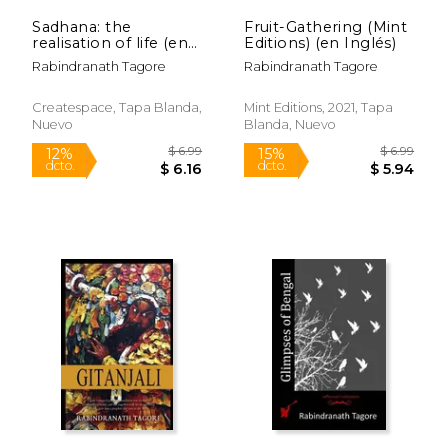
Sadhana: the
Fruit-Gathering (Mint
realisation of life (en
Editions) (en Inglés)
Inglés)
Rabindranath Tagore
Rabindranath Tagore
Createspace, Tapa Blanda,
Mint Editions, 2021, Tapa
Nuevo
Blanda, Nuevo
$ 6.85
$ 6.
12%
12%