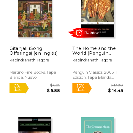
Rápido
Gitanjali (Song
The Home and the
Offerings) (en Inglés)
World (Penguin
Classics) (en Inglés)
Rabindranath Tagore
Rabindranath Tagore
$ 24.99
$ 18
15%
6%
Martino Fine Books, Tapa
Penguin Classics, 2005, 1
dcto.
dcto.
$ 21.24
$ 17.
Blanda, Nuevo
Edición, Tapa Blanda,
Nuevo