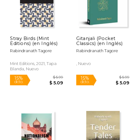
Stray Birds (Mint
Gitanjali (Pocket
Editions) (en Inglés)
Classics) (en Inglés)
Rabindranath Tagore
Rabindranath Tagore
Mint Editions, 2021, Tapa
, Nuevo
Blanda, Nuevo
$ 6.24
$ 5.
12%
15%