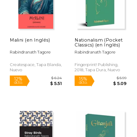
Malini (en Inglés)
Nationalism (Pocket
Classics) (en Inglés)
Rabindranath Tagore
Rabindranath Tagore
Createspace, Tapa Blanda,
Fingerprint! Publishing,
Nuevo
2018, Tapa Dura, Nuevo
$ 5.50
$ 5
12%
15%
dcto.
dcto.
$ 4.86
$ 4.