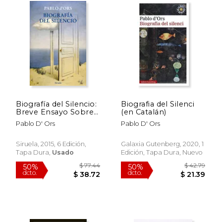
Biografía del Silencio:
Biografia del Silenci
Breve Ensayo Sobre
(en Catalán)
Meditación
Pablo D' Ors
Pablo D' Ors
Siruela, 2015, 6 Edición,
Galaxia Gutenberg, 2020, 1
Tapa Dura,
Usado
Edición, Tapa Dura, Nuevo
$ 50.56
$ 88.
50%
50%
dcto.
dcto.
$ 25.28
$ 44.