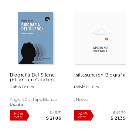
$ 63.51
$ 44.
50%
50%
dcto.
dcto.
$ 31.76
$ 22.
Biografia Del Silenci
Isiltasunaren Biografia
(El far) (en Catalán)
Pablo D' Ors
Pablo D´Ors
Angle, 2013, Tapa Blanda,
, Nuevo
Usado