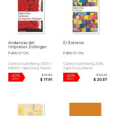
$ 47.50
$ 21
50%
15%
dcto.
dcto.
$ 23.75
$ 18.
Andanzas del
El Estreno
Impresor Zollinger
Pablo D' Ors
Pablo D' Ors
Galaxia Gutenberg, 2020, 1
Galaxia Gutenberg, 2016,
Edición, Tapa Dura, Nuevo
Tapa Dura, Nuevo