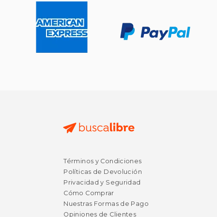
$ 43.71
$ 42.
50%
50%
dcto.
dcto.
$ 21.86
$ 21.
Términos y Condiciones
Políticas de Devolución
Privacidad y Seguridad
Cómo Comprar
Nuestras Formas de Pago
Opiniones de Clientes