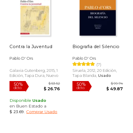
$ 29.84
$ 34.
40%
40%
dcto.
dcto.
$ 17.91
$ 20.
Contra la Juventud
Biografia del Silencio
Pablo D' Ors
Pablo D' Ors
(7)
Galaxia Gutenberg, 2015, 1
Siruela, 2012, 20 Edición,
Edición, Tapa Dura, Nuevo
Tapa Blanda,
Usado
Disponible
Usado
en Buen Estado a
$ 23.69
.
Comprar Usado