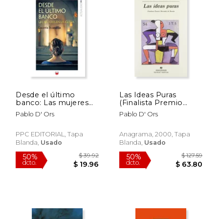
Desde el último
Las Ideas Puras
banco: Las mujeres
(Finalista Premio
en la Iglesia (GP
Herralde 2000)
Pablo D' Ors
Pablo D' Ors
Actualidad)
PPC EDITORIAL, Tapa
Anagrama, 2000, Tapa
Blanda,
Usado
Blanda,
Usado
$ 65.10
$ 73.
40%
50%
dcto.
dcto.
$ 39.06
$ 36.