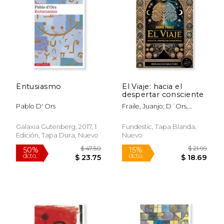
$ 26.95
$ 37.
15%
40%
dcto.
dcto.
$ 22.91
$ 22.
Entusiasmo
El Viaje: hacia el
despertar consciente
Pablo D' Ors
Fraile, Juanjo; D´ors,
Pablo
Galaxia Gutenberg, 2017, 1
Fundestic, Tapa Blanda,
Edición, Tapa Dura, Nuevo
Nuevo