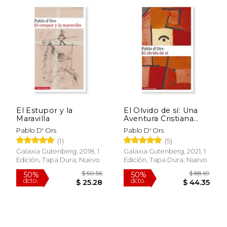
El Estupor y la
El Olvido de sí: Una
Maravilla
Aventura Cristiana
(Narrativa)
Pablo D' Ors
Pablo D' Ors
(1)
(5)
$ 50.11
$ 80
50%
50%
Galaxia Gutenberg, 2018, 1
Galaxia Gutenberg, 2021, 1
dcto.
dcto.
$ 25.06
$ 40.
Edición, Tapa Dura, Nuevo
Edición, Tapa Dura, Nuevo