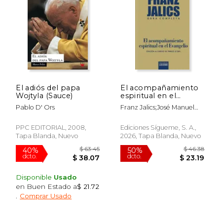
$ 39.92
$ 127
50%
50%
dcto.
dcto.
$ 19.96
$ 63.
El adiós del papa
El acompañamiento
Wojtyla (Sauce)
espiritual en el
Evangelio
Pablo D' Ors
Franz Jalics;José Manuel
Lozano-Gotor
Perona;Pablo D' Ors
PPC EDITORIAL, 2008,
Ediciones Sígueme, S. A.,
Tapa Blanda, Nuevo
2026, Tapa Blanda, Nuevo
Disponible
Usado
en Buen Estado a
$ 21.72
.
Comprar Usado