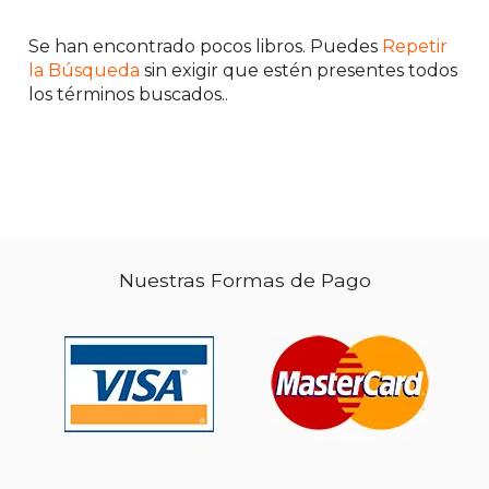
Se han encontrado pocos libros. Puedes
Repetir
la Búsqueda
sin exigir que estén presentes todos
los términos buscados..
$ 63.45
$ 46.
40%
50%
dcto.
dcto.
$ 38.07
$ 23.
Nuestras Formas de Pago