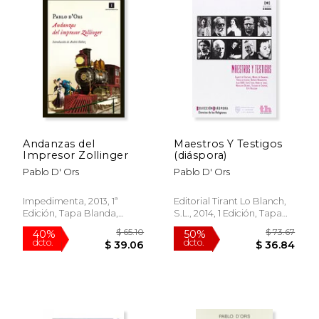
Andanzas del
Maestros Y Testigos
Impresor Zollinger
(diáspora)
Pablo D' Ors
Pablo D' Ors
Impedimenta, 2013, 1ª
Editorial Tirant Lo Blanch,
Edición, Tapa Blanda,
S.l., 2014, 1 Edición, Tapa
Nuevo
Blanda,
Usado
$ 77.44
$ 42.
50%
50%
dcto.
dcto.
$ 38.72
$ 21.