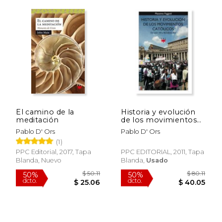
$ 53.52
$ 99.
50%
50%
dcto.
dcto.
$ 26.76
$ 49.
El camino de la
Historia y evolución
meditación
de los movimientos
católicos. De León
Pablo D' Ors
Pablo D' Ors
XIII a Benedicto XVI
(1)
(GP Actualidad)
PPC Editorial, 2017, Tapa
PPC EDITORIAL, 2011, Tapa
Blanda, Nuevo
Blanda,
Usado