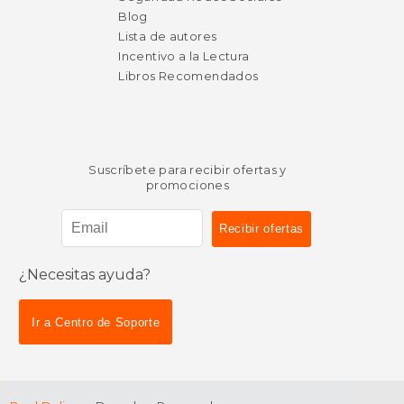
Blog
Lista de autores
Incentivo a la Lectura
Libros Recomendados
Suscríbete para recibir ofertas y
promociones
¿Necesitas ayuda?
$ 57.80
$ 50.
50%
40%
dcto.
dcto.
Ir a Centro de Soporte
$ 28.90
$ 30.