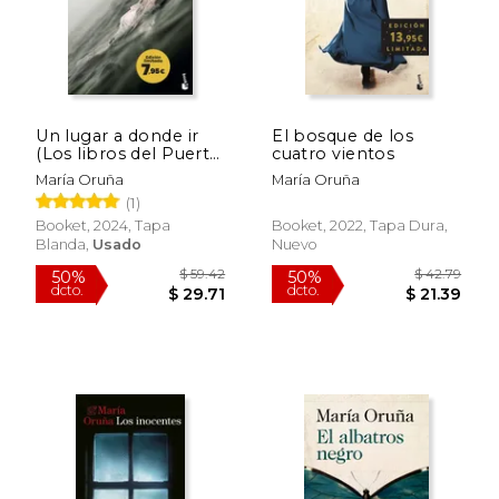
Un lugar a donde ir
El bosque de los
(Los libros del Puerto
cuatro vientos
Escondido 2)
María Oruña
María Oruña
(1)
Booket, 2024, Tapa
Booket, 2022, Tapa Dura,
Blanda,
Usado
Nuevo
$ 49.16
$ 53.
40%
50%
dcto.
dcto.
$ 29.50
$ 26.