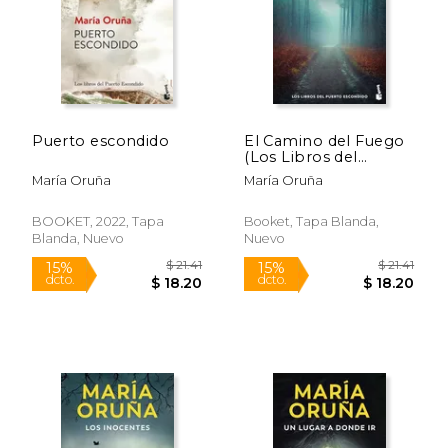
Puerto escondido
El Camino del Fuego
(Los Libros del
Puerto Escondido)
María Oruña
María Oruña
$ 21.41
$ 24.
15%
15%
dcto.
dcto.
$ 18.20
$ 20.
BOOKET, 2022, Tapa
Booket, Tapa Blanda,
Blanda, Nuevo
Nuevo