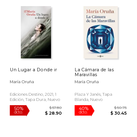
$ 57.80
$ 54.
50%
40%
dcto.
dcto.
$ 28.90
$ 32.
Un Lugar a Donde ir
La Cámara de las
Maravillas
María Oruña
María Oruña
Ediciones Destino, 2021, 1
Plaza Y Janés, Tapa
Edición, Tapa Dura, Nuevo
Blanda, Nuevo