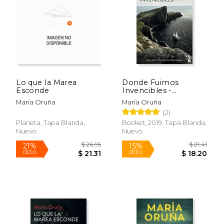
$ 21.41
$ 21
15%
15%
dcto.
dcto.
$ 18.20
$ 18.
Lo que la Marea
Donde Fuimos
Esconde
Invencibles -
Mar&Iacute;A
María Oruña
María Oruña
Oru&Ntilde;A - Libro
(2)
Físico
Planeta, Tapa Blanda,
Booket, 2019, Tapa Blanda,
Nuevo
Nuevo