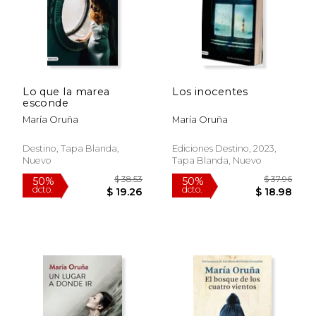
Lo que la marea
Los inocentes
esconde
María Oruña
María Oruña
Destino, Tapa Blanda,
Ediciones Destino, 2023,
Nuevo
Tapa Blanda, Nuevo
$ 24.03
$ 33
15%
50%
dcto.
dcto.
$ 20.42
$ 16.