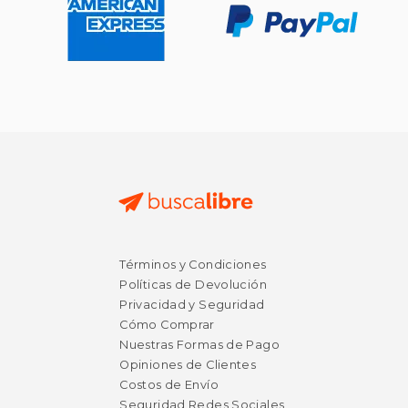
Términos y Condiciones
$ 53.78
$ 57.
50%
50%
Políticas de Devolución
dcto.
dcto.
$ 26.89
$ 28.
Privacidad y Seguridad
Cómo Comprar
Nuestras Formas de Pago
Opiniones de Clientes
Costos de Envío
Seguridad Redes Sociales