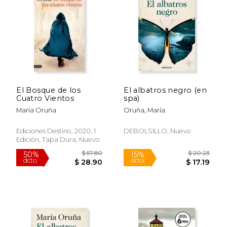
El Bosque de los
El albatros negro (en
Cuatro Vientos
spa)
María Oruña
Oruña, María
Ediciones Destino, 2020, 1
DEBOLSILLO, Nuevo
Edición, Tapa Dura, Nuevo
$ 33.98
$ 53.
40%
50%
dcto.
dcto.
$ 20.39
$ 26.