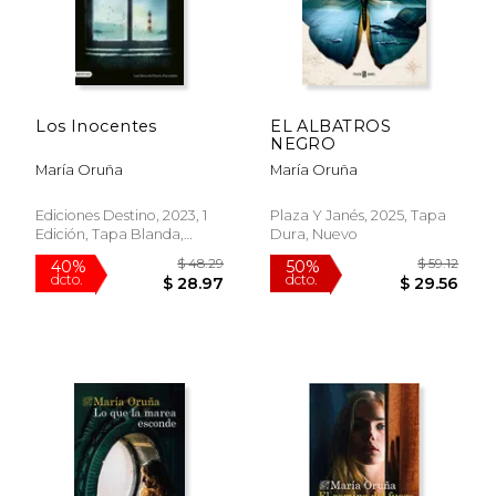
Los Inocentes
EL ALBATROS
NEGRO
María Oruña
María Oruña
Ediciones Destino, 2023, 1
Plaza Y Janés, 2025, Tapa
Edición, Tapa Blanda,
Dura, Nuevo
Nuevo
$ 38.53
$ 37.
50%
50%
dcto.
dcto.
$ 19.26
$ 18.