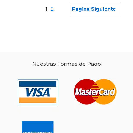
1
2
Página Siguiente
Nuestras Formas de Pago
$ 75.27
$ 57.
50%
50%
dcto.
dcto.
$ 37.64
$ 28.