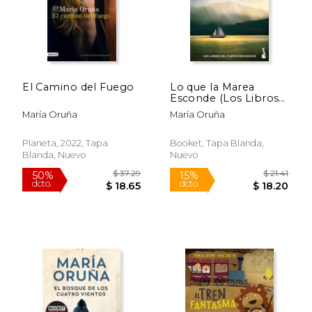
El Camino del Fuego
Lo que la Marea
Esconde (Los Libros
del Puerto
María Oruña
María Oruña
Escondido)
Planeta, 2022, Tapa
Booket, Tapa Blanda,
Blanda, Nuevo
Nuevo
$ 21.41
$ 21
15%
15%
dcto.
dcto.
$ 18.20
$ 18.