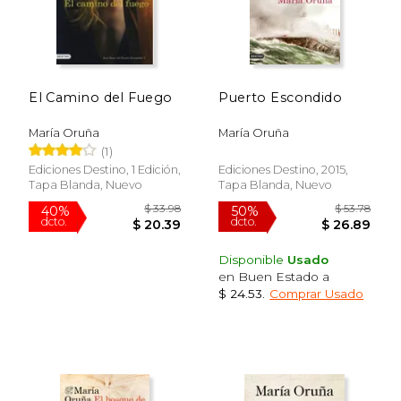
El Camino del Fuego
Puerto Escondido
María Oruña
María Oruña
(1)
Ediciones Destino, 1 Edición,
Ediciones Destino, 2015,
Tapa Blanda, Nuevo
Tapa Blanda, Nuevo
Disponible
Usado
en Buen Estado a
$ 24.53
.
Comprar Usado
$ 32.49
$ 22.
50%
15%
dcto.
dcto.
$ 16.25
$ 19.