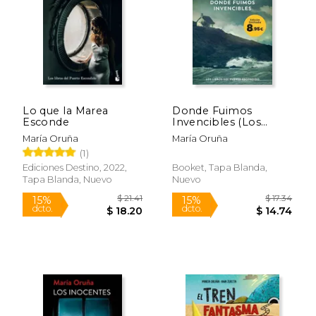
$ 26.95
$ 21
21%
15%
dcto.
dcto.
$ 21.31
$ 18.
Lo que la Marea
Donde Fuimos
Esconde
Invencibles (Los
Libros del Puerto
María Oruña
María Oruña
Escondido): Edición
(1)
Limitada a Precio
Especial
Ediciones Destino, 2022,
Booket, Tapa Blanda,
Tapa Blanda, Nuevo
Nuevo