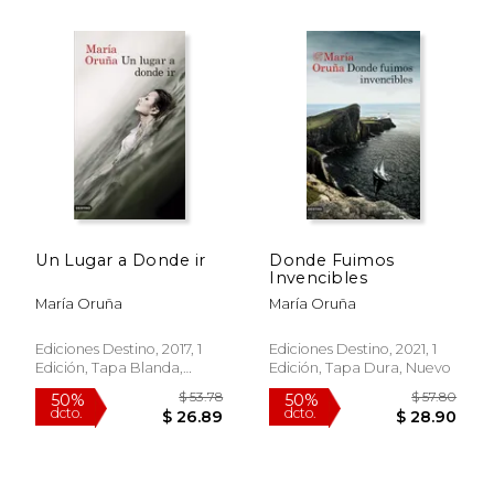
$ 55.79
$ 57.
50%
50%
dcto.
dcto.
$ 27.89
$ 28.
Un Lugar a Donde ir
Donde Fuimos
Invencibles
María Oruña
María Oruña
Ediciones Destino, 2017, 1
Ediciones Destino, 2021, 1
Edición, Tapa Blanda,
Edición, Tapa Dura, Nuevo
Nuevo