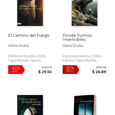
El Camino del Fuego
Donde Fuimos
Invencibles
María Oruña
María Oruña
$ 22.01
$ 75.
15%
50%
Ediciones Destino, 2022,
Ediciones Destino, 2018, 1
dcto.
dcto.
$ 18.71
$ 37.
Tapa Blanda, Nuevo
Edición, Tapa Blanda,
Nuevo