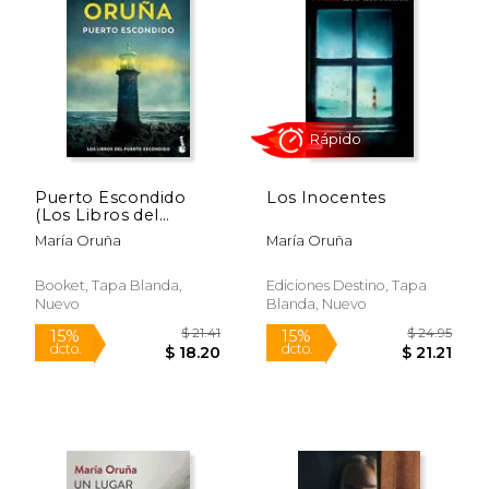
15%
15%
dcto.
dcto.
$ 20.36
$ 20.
Puerto Escondido
Los Inocentes
(Los Libros del
Puerto Escondido)
María Oruña
María Oruña
Booket, Tapa Blanda,
Ediciones Destino, Tapa
Nuevo
Blanda, Nuevo
Rápido