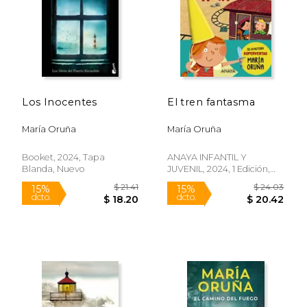
Los Inocentes
El tren fantasma
$ 21.41
$ 17
15%
15%
dcto.
dcto.
$ 18.20
$ 14.
María Oruña
María Oruña
Booket, 2024, Tapa
ANAYA INFANTIL Y
Blanda, Nuevo
JUVENIL, 2024, 1 Edición,
Libro De Cartón, Nuevo