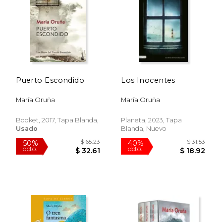
$ 57.80
$ 20.
50%
15%
dcto.
dcto.
$ 28.90
$ 17.
Puerto Escondido
Los Inocentes
María Oruña
María Oruña
Booket, 2017, Tapa Blanda,
Planeta, 2023, Tapa
Usado
Blanda, Nuevo