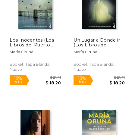
Los Inocentes (Los
Un Lugar a Donde ir
Libros del Puerto
(Los Libros del
Escondido)
Puerto Escondido)
María Oruña
María Oruña
Booket, Tapa Blanda,
Booket, Tapa Blanda,
Nuevo
Nuevo
$ 21.41
$ 21
15%
15%
dcto.
dcto.
$ 18.20
$ 18.