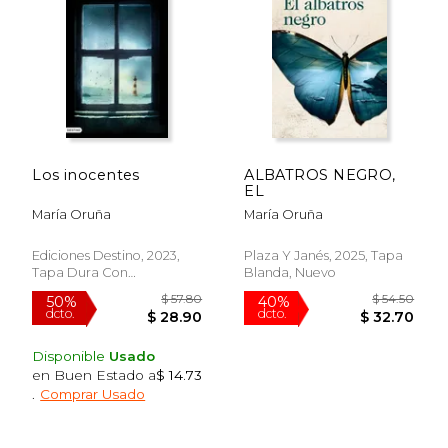
Los inocentes
ALBATROS NEGRO,
EL
María Oruña
María Oruña
Ediciones Destino, 2023,
Plaza Y Janés, 2025, Tapa
Tapa Dura Con
Blanda, Nuevo
Sobrecubierta, Nuevo
Disponible
Usado
en Buen Estado a
$ 14.73
.
Comprar Usado
$ 48.29
$ 59
40%
50%
dcto.
dcto.
$ 28.97
$ 29.