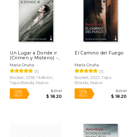
$ 21.41
$ 24.
15%
15%
dcto.
dcto.
$ 18.20
$ 21.
Un Lugar a Donde ir
El Camino del Fuego
(Crimen y Misterio) -
Mar&Iacute;A
María Oruña
María Oruña
Oru&Ntilde;A - Libro
(1)
(1)
Físico
Booket, 2018, 1 Edición,
Booket, 2023, Tapa
Tapa Blanda, Nuevo
Blanda, Nuevo