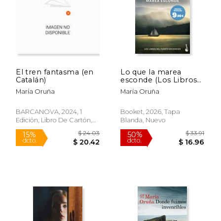
El tren fantasma (en
Lo que la marea
Catalán)
esconde (Los Libros
$ 65.23
$ 31
50%
40%
del Puerto
dcto.
dcto.
María Oruña
María Oruña
$ 32.61
$ 18.
Escondido). Edición
limitada a precio
especial
BARCANOVA, 2024, 1
Booket, 2026, Tapa
Edición, Libro De Cartón,
Blanda, Nuevo
Nuevo