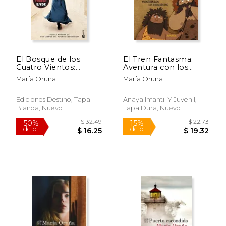
El Bosque de los
El Tren Fantasma:
Cuatro Vientos:
Aventura con los
Edición Limitada a
Trogloditas
María Oruña
María Oruña
Precio Especial
Ediciones Destino, Tapa
Anaya Infantil Y Juvenil,
Blanda, Nuevo
Tapa Dura, Nuevo
$ 37.29
$ 21
50%
15%
dcto.
dcto.
$ 18.65
$ 18.