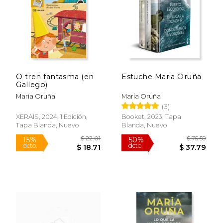
$ 55.83
$ 64.
40%
50%
dcto.
dcto.
$ 33.50
$ 32.
O tren fantasma (en
Estuche Maria Oruña
Gallego)
María Oruña
María Oruña
(3)
XERAIS, 2024, 1 Edición,
Booket, 2023, Tapa
Tapa Blanda, Nuevo
Blanda, Nuevo