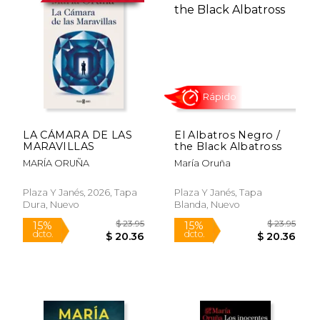
LA CÁMARA DE LAS
El Albatros Negro /
MARAVILLAS
the Black Albatross
MARÍA ORUÑA
María Oruña
Rápido
Plaza Y Janés, 2026, Tapa
Plaza Y Janés, Tapa
Dura, Nuevo
Blanda, Nuevo
$ 23.95
$ 23.