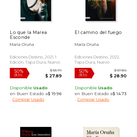
Lo que la Marea
El camino del fuego
Esconde
María Oruña
María Oruña
Ediciones Destino, 2021, 1
Ediciones Destino, 2022,
Edición, Tapa Dura, Nuevo
Tapa Dura, Nuevo
Disponible
Usado
Disponible
Usado
en Buen Estado a
$ 19.96
en Buen Estado a
$ 14.73
.
Comprar Usado
.
Comprar Usado
$ 59.42
$ 42.
50%
50%
dcto.
dcto.
$ 29.71
$ 21.