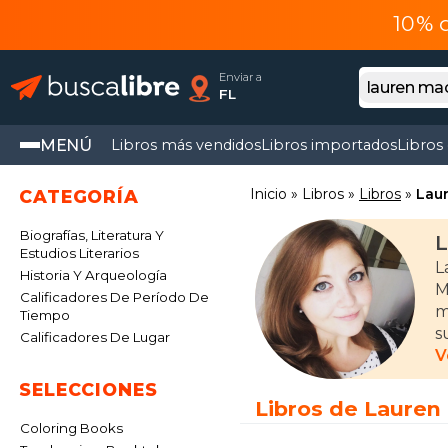
10% 
Enviar a
FL
MENÚ
Libros más vendidos
Libros importados
Libros
Inicio
Libros
Libros
Lau
CATEGORÍA
Biografías, Literatura Y
L
Estudios Literarios
L
Historia Y Arqueología
M
Calificadores De Período De
m
Tiempo
s
Calificadores De Lugar
V
E
SELECCIONES
e
Libros de Lauren
T
Coloring Books
(