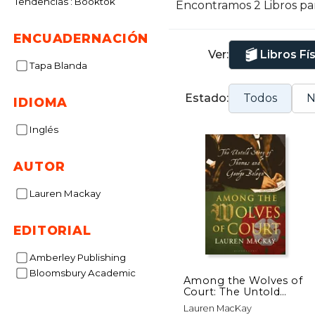
Tendencias : Booktok
Encontramos 2 Libros pa
C
ENCUADERNACIÓN
Ver:
Libros Fí
Tapa Blanda
Estado:
Todos
N
IDIOMA
Inglés
AUTOR
Lauren Mackay
EDITORIAL
Amberley Publishing
Bloomsbury Academic
Among the Wolves of
Court: The Untold
Story of Thomas and
Lauren MacKay
George Boleyn (en