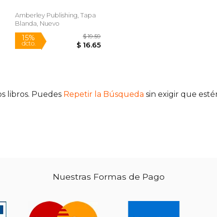
Spanish Ambassador
(en Inglés)
Amberley Publishing, Tapa
Blanda, Nuevo
$ 18.95
$ 19.59
15%
s libros. Puedes
Repetir la Búsqueda
sin exigir que est
dcto.
 16.11
$ 16.65
Nuestras Formas de Pago