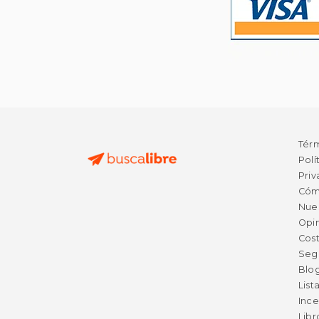
Tér
Polí
Priv
Cóm
Nue
Opin
Cost
Seg
Blo
List
Ince
Lib