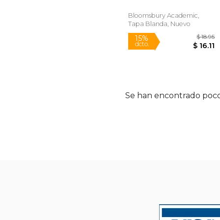
Inglés)
Bloomsbury Academic,
Tapa Blanda, Nuevo
15%
Se han encontrado poco
dcto.
$