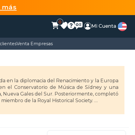
r más
0
Mi Cuenta
clientes
Venta Empresas
ada en la diplomacia del Renacimiento y la Europa
en el Conservatorio de Música de Sídney y una
ra, Nueva Gales del Sur. Posteriormente, completó
 miembro de la Royal Historical Society.
r Court: Henry VIII and his Six Wives through the
e ofrece una perspectiva única de la corte Tudor.
he Untold Story of Thomas and George Boleyn"
manos Boleyn. Además, contribuyó al "Wolf Hall