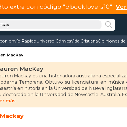
dto extra con código "dbooklovers10"
Ve
 con envío Rápido
Universo Cómics
Vida Cristiana
Opiniones de 
ren MacKay
auren MacKay
auren Mackay es una historiadora australiana especializ
oderna Temprana. Obtuvo su licenciatura en música 
aestría en historia en la Universidad de Nueva Inglater
u doctorado en la Universidad de Newcastle, Australia. Es
er más
ntre sus obras destacadas se encuentra "Inside the Tudo
yes of the Spanish Ambassador" (2014), una biografía qu
 Mackay
ambién es autora de "Among The Wolves of Court: T
2018), una biografía que explora la vida de los her