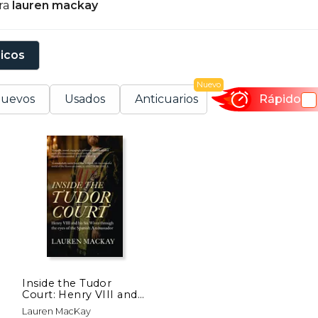
ra
lauren mackay
ompanion" (2015), una guía literaria que complementa la
sicos
Nuevo
uevos
Usados
Anticuarios
Rápido
Inside the Tudor
Court: Henry VIII and
His Six Wives Through
Lauren MacKay
the Eyes of the