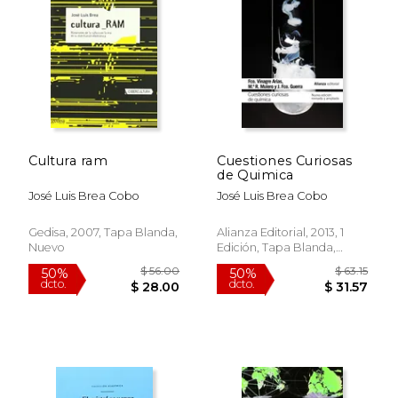
50%
50%
dcto.
dcto.
$ 22.99
$ 38.
Cultura ram
Cuestiones Curiosas
de Quimica
José Luis Brea Cobo
José Luis Brea Cobo
Gedisa, 2007, Tapa Blanda,
Alianza Editorial, 2013, 1
Nuevo
Edición, Tapa Blanda,
Nuevo