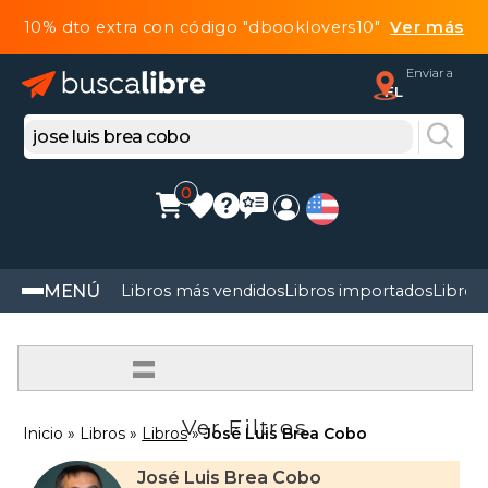
10% dto extra con código "dbooklovers10"
Ver más
Enviar a
FL
0
MENÚ
Libros más vendidos
Libros importados
Libros
=
Ver Filtros
Inicio
Libros
Libros
José Luis Brea Cobo
José Luis Brea Cobo