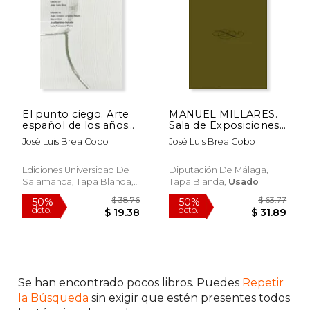
$ 44.70
$ 46.
50%
50%
dcto.
dcto.
$ 22.35
$ 23.
El punto ciego. Arte
MANUEL MILLARES.
español de los años
Sala de Exposiciones
90 (Focus)
de la Diputación de
José Luis Brea Cobo
José Luis Brea Cobo
Málaga. Del 16 de
enero al 20 de
febrero de 1998. 1ª
Ediciones Universidad De
Diputación De Málaga,
edición. Textos...
Salamanca, Tapa Blanda,
Tapa Blanda,
Usado
Nuevo
Se han encontrado pocos libros. Puedes
Repetir
la Búsqueda
sin exigir que estén presentes todos