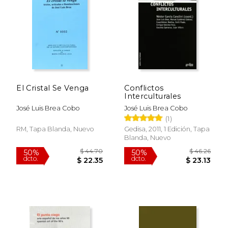
$ 56.00
$ 63
50%
50%
dcto.
dcto.
$ 28.00
$ 31.
El Cristal Se Venga
Conflictos
Interculturales
José Luis Brea Cobo
José Luis Brea Cobo
(1)
RM, Tapa Blanda, Nuevo
Gedisa, 2011, 1 Edición, Tapa
Blanda, Nuevo