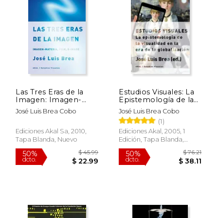
Las Tres Eras de la
Estudios Visuales: La
Imagen: Imagen-
Epistemología de la
Materia, Film, E-
Visualidad en la era de
José Luis Brea Cobo
José Luis Brea Cobo
Image
la Globalización
(1)
Ediciones Akal Sa, 2010,
Ediciones Akal, 2005, 1
Tapa Blanda, Nuevo
Edición, Tapa Blanda,
Nuevo
$ 45.99
$ 76