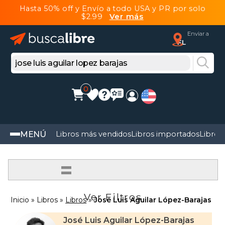
Hasta 50% off y Envío a todo USA y PR por solo
$2.99
Ver más
Enviar a
FL
0
MENÚ
Libros más vendidos
Libros importados
Libros
=
Ver Filtros
Inicio
Libros
Libros
José Luis Aguilar López-Barajas
José Luis Aguilar López-Barajas