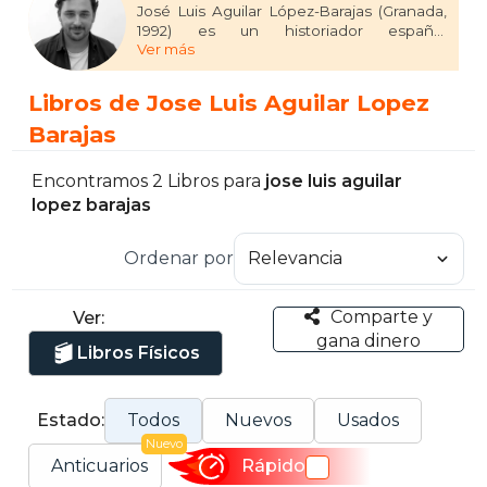
José Luis Aguilar López-Barajas (Granada,
1992) es un historiador español
Ver más
especializado en la historia transnacional
de Europa Central y Oriental, con énfasis
en el socialismo de Estado y las ciencias
Libros de Jose Luis Aguilar Lopez
humanas en contextos autoritarios. Es
doctor en Historia por la Universidad
Barajas
Friedrich Schiller de Jena, Alemania, y
actualmente se desempeña como
Encontramos 2 Libros para
jose luis aguilar
investigador posdoctoral en el Instituto de
lopez barajas
Historia de la Academia de Ciencias de la
República Checa, en Praga. Su trayectoria
académica incluye estancias en
Ordenar por
instituciones de Alemania, Hungría,
Polonia y la República Checa.
Comparte y
Ver:
gana dinero
Libros Físicos
Estado:
Todos
Nuevos
Usados
Nuevo
Anticuarios
Rápido