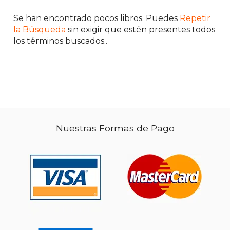
Se han encontrado pocos libros. Puedes
Repetir
$ 49.31
$ 76
la Búsqueda
sin exigir que estén presentes todos
50%
50%
dcto.
dcto.
$ 24.65
$ 38.
los términos buscados..
Nuestras Formas de Pago