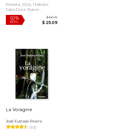
Planeta, 2024, 1 Edición,
Tapa Dura, Nuevo
$ 17.42
$ 50.19
50%
dcto.
$ 10.45
$ 25.09
La Voragine
José Eustasio Rivera
(10)