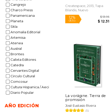
Cangrejo
Createspace, 2013, Tapa
Charco Press
Blanda, Nuevo
Panamericana
Planeta
Skla
Anomalia Editorial
Artemisa
Atenea
Austral
Brontes
12%
Calixta Editores
dcto.
$
Catedra
Cervantes Digital
Circulo Cultural
Comcosur
Cultura Hispanica / Aeci
Diario Popular
La vorágine. Tierra de
promisión
AÑO EDICIÓN
José Eustasio Rivera
(1)