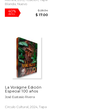
Blanda, Nuevo
$ 47.34
$ 28.34
40%
La Vorágine Edición
dcto.
$ 23.67
$ 17.00
Especial 100 años
José Eustasio Rivera
Circulo Cultural, 2024, Tapa