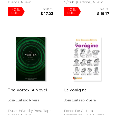
Blanda, Nuevo
S/cub. (cartoné), Nuevo
The Vortex: A Novel
La vorágine
 24.60
$ 28.39
40%
40%
José Eustasio Rivera
José Eustasio Rivera
dcto.
dcto.
12.30
$ 17.03
Duke University Press, Tapa
Fondo De Cultura