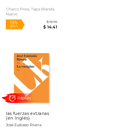
Charco Press, Tapa Blanda,
Nuevo
$ 13.95
$ 16.95
15%
dcto.
$ 12.31
$ 14.41
las fuerzas extranas
(en Inglés)
José Eustasio Rivera