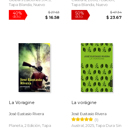
Tapa Blanda, Nuevo
Tapa Blanda, Nuevo
$ 53.71
$ 27.63
40%
50%
La Voragine
La vorágine
dcto.
dcto.
26.86
$ 16.58
José Eustasio Rivera
José Eustasio Rivera
(1)
Planeta, 2 Edición, Tapa
Austral, 2025, Tapa Dura Sin