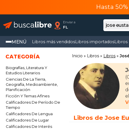
Hasta 50% 
Enviar a
FL
MENÚ
Libros más vendidos
Libros importados
Libros
Inicio
Libros
Libros
José
CATEGORÍA
Biografías, Literatura Y
J
Estudios Literarios
(
Ciencias De La Tierra,
e
Geografía, Medioambiente,
d
Planificación
e
Ficción Y Temas Afines
h
V
Calificadores De Período De
Tiempo
t
Calificadores De Lengua
Libros de Jose Eu
Calificadores De Lugar
Calificadores De Interés