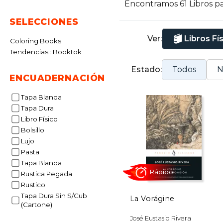
Encontramos 61 Libros p
SELECCIONES
Ver:
Libros Fí
Coloring Books
Tendencias : Booktok
Estado:
Todos
N
ENCUADERNACIÓN
Tapa Blanda
Tapa Dura
Libro Físico
Bolsillo
Lujo
Pasta
Tapa Blanda
Rustica Pegada
Rustico
Tapa Dura Sin S/Cub
La Vorágine
(Cartone)
Rápido
José Eustasio Rivera