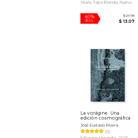
Skala, Tapa Blanda, Nuevo
40%
dcto.
$ 
La vorágine. Una
edición cosmográfica
José Eustasio Rivera
(5)
Ediciones Uniandes, 2023,