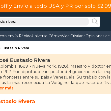
off y Envío a todo USA y PR por solo $2.
 con envío Rápido
Universo Cómics
Vida Cristiana
Opiniones de 
 Eustasio Rivera
osé Eustasio Rivera
Colombia, 1889 - Nueva York, 1928). Maestro y doctor e
n 1917. Fue diputado e inspector del gobierno en las exp
e fronteras entre su país y Venezuela. Su trabajo con la 
llas la más reconocida La Vorágine, la que hace de River
asta el punto de ser considerada por muchos como la g
er más
ambién el libro de sonetos Tierra de promisión.
stasio Rivera