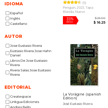
(5)
IDIOMA
Penguin, 2023, Tapa
Blanda, Nuevo
Español
Inglés
Castellano
AUTOR
$
35%
Jose Eustasio Rivera
dcto.
$ 
Eustasio Rivera Jose Hahn
Daniel
Libros De Jose Eustasio
Rivera
Rivera Salas Jose Eustasio
Rivera
EDITORIAL
La Vorágine (spanish
Createspace
Edition)
Linkgua Ediciones
José Eustasio Rivera
Andres Bello