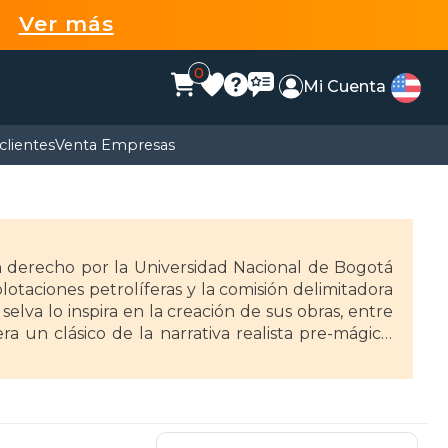
99
Ver más
0
Mi Cuenta
clientes
Venta Empresas
n derecho por la Universidad Nacional de Bogotá
lotaciones petrolíferas y la comisión delimitadora
selva lo inspira en la creación de sus obras, entre
a un clásico de la narrativa realista pre-mágica,
ran novela de la selva latinoamericana. Publicó