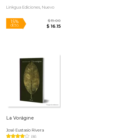
Linkgua Ediciones, Nuevo
Rápido
$ 15.95
$ 19.00
15%
dcto.
$ 13.56
$ 16.15
La Vorágine
José Eustasio Rivera
(8)