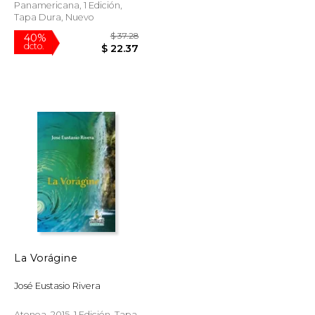
Panamericana, 1 Edición,
Tapa Dura, Nuevo
$ 16.95
$ 37.28
40%
dcto.
$ 14.41
$ 22.37
La Vorágine
José Eustasio Rivera
Atenea, 2015, 1 Edición, Tapa