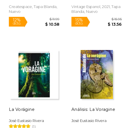
Createspace, Tapa Blanda,
Vintage Espanol, 2021, Tapa
Nuevo
Blanda, Nuevo
$ 13.95
$ 11.99
12%
15%
dcto.
dcto.
 12.31
$ 10.58
La Vorágine
Análisis: La Voragine
José Eustasio Rivera
José Eustasio Rivera
(1)