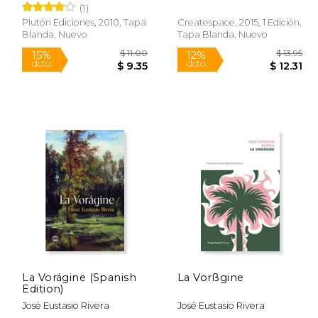
(1)
Plutón Ediciones, 2010, Tapa
Createspace, 2015, 1 Edición,
Blanda, Nuevo
Tapa Blanda, Nuevo
 25.00
$ 11.00
15%
12%
dcto.
dcto.
16.25
$ 9.35
La Vorágine (Spanish
La Vorßgine
Edition)
José Eustasio Rivera
José Eustasio Rivera