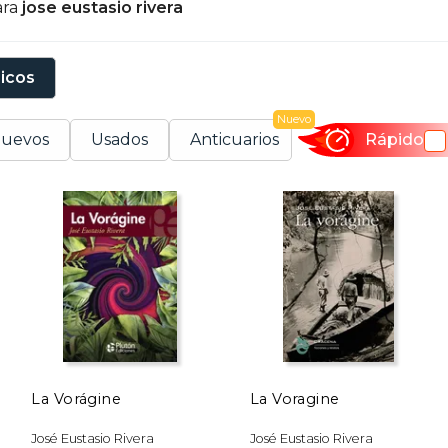
ara
jose eustasio rivera
sicos
Nuevo
uevos
Usados
Anticuarios
Rápido
La Vorágine
La Voragine
José Eustasio Rivera
José Eustasio Rivera