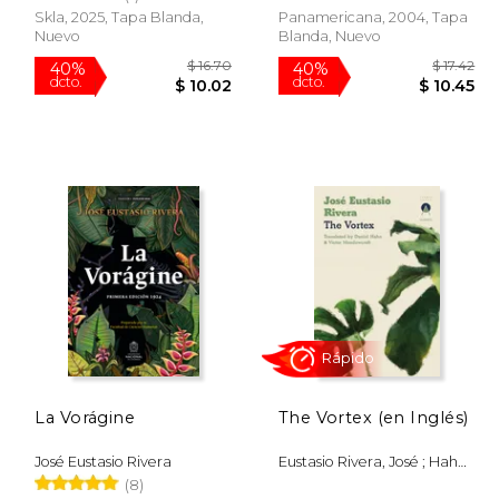
Skla, 2025, Tapa Blanda,
Panamericana, 2004, Tapa
Nuevo
Blanda, Nuevo
 46.39
$ 16.70
40%
40%
dcto.
dcto.
27.84
$ 10.02
La Vorágine
The Vortex (en Inglés)
José Eustasio Rivera
Eustasio Rivera, José ; Hahn,
Daniel
(8)