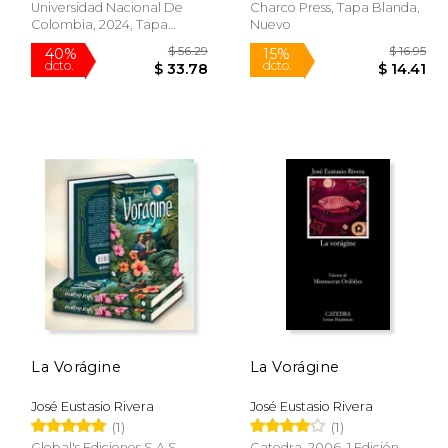
Universidad Nacional De
Charco Press, Tapa Blanda,
Colombia, 2024, Tapa
Nuevo
Blanda, Nuevo
Rápido
$ 21.78
$ 56.29
40%
15%
dcto.
dcto.
13.07
$ 33.78
La Vorágine
La Vorágine
José Eustasio Rivera
José Eustasio Rivera
(1)
(1)
Global's Ediciones S.A.S,
Catedra, 2006, 1 Edición,