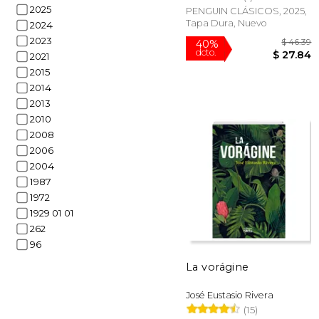
2025
PENGUIN CLÁSICOS, 2025,
Tapa Dura, Nuevo
2024
2023
2021
2015
2014
2013
2010
2008
2006
2004
1987
$
40%
1972
dcto.
$ 
1929 01 01
262
96
La vorágine
José Eustasio Rivera
(15)