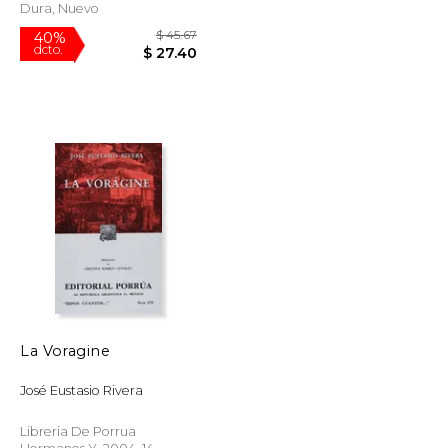
Dura, Nuevo
La Voragine
$ 31.95
$ 45.67
40%
José Eustasio Rivera
dcto.
$ 19.17
$ 27.40
Libreria De Porrua