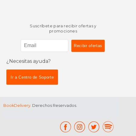
Suscríbete para recibir ofertas y
promociones
¿Necesitas ayuda?
$ 9.79
$ 18
15%
15%
dcto.
dcto.
$ 8.32
$ 15.
Ir a Centro de Soporte
BookDelivery
. Derechos Reservados.