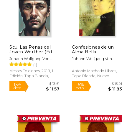
Scu. Las Penas del
Confesiones de un
Joven Werther (Ed.
Alma Bella
Integra)
Johann Wolfgang Von
Johann Wolfgang Von
Goethe
Goethe
(1)
Rápido
Mestas Ediciones, 2018, 1
Antonio Machado Libros,
Edición, Tapa Blanda,
Tapa Blanda, Nuevo
Nuevo
$ 9.20
$ 11.
15%
15%
dcto.
dcto.
$ 7.82
$ 9.