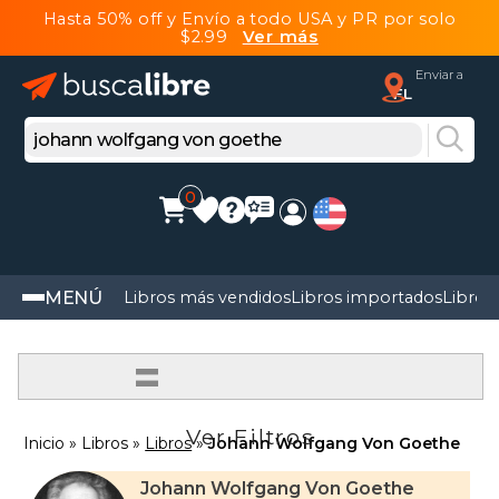
Hasta 50% off y Envío a todo USA y PR por solo
$2.99
Ver más
Enviar a
FL
0
MENÚ
Libros más vendidos
Libros importados
Libros
=
Ver Filtros
Inicio
Libros
Libros
Johann Wolfgang Von Goethe
Johann Wolfgang Von Goethe