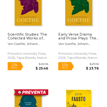
$ 13.61
$ 13
15%
15%
dcto.
dcto.
$ 11.57
$ 11.
Scientific Studies: The
Early Verse Drama
Collected Works of
and Prose Plays: The
Goethe, Volume 12
Collected Works of
Von Goethe, Johann
Von Goethe, Johann
(en Inglés)
Goethe, Volume 7 (en
Wolfgang; Miller, Douglas;
Wolfgang; Hamlin, Cyrus;
Inglés)
Miller, Douglas
Ryder, Frank
Princeton University Press,
Princeton University Press,
2026, Tapa Blanda, Nuevo
2026, Tapa Blanda, Nuevo