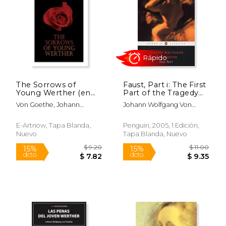
The Sorrows of
Faust, Part i: The First
Young Werther (en
Part of the Tragedy
Inglés)
pt. 1 (en Inglés)
Von Goethe, Johann
Johann Wolfgang Von
Wolfgang
Goethe
E-Artnow, Tapa Blanda,
Penguin, 2005, 1 Edición,
Nuevo
Tapa Blanda, Nuevo
$ 7.90
$ 10.
6%
15%
dcto.
dcto.
$ 7.44
$ 9.