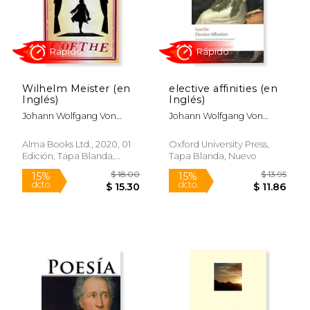
$ 29.95
$ 27.
15%
15%
dcto.
dcto.
$ 25.46
$ 23.
Wilhelm Meister (en
elective affinities (en
Inglés)
Inglés)
Johann Wolfgang Von
Johann Wolfgang Von
Goethe
Goethe
Alma Books Ltd., 2020, 01
Oxford University Press,
Edición, Tapa Blanda,
Tapa Blanda, Nuevo
Nuevo