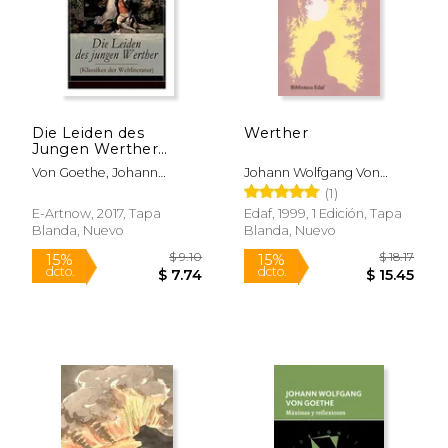
$ 6.25
$ 28.
12%
15%
dcto.
dcto.
$ 5.52
$ 24.
Die Leiden des
Werther
Jungen Werther
(Klassiker der
Von Goethe, Johann
Johann Wolfgang Von
Weltliteratur): Die
Wolfgang
Goethe
(1)
Geschichte Einer
Verzweifelten Liebe
E-Artnow, 2017, Tapa
Edaf, 1999, 1 Edición, Tapa
(en Alemán)
Blanda, Nuevo
Blanda, Nuevo