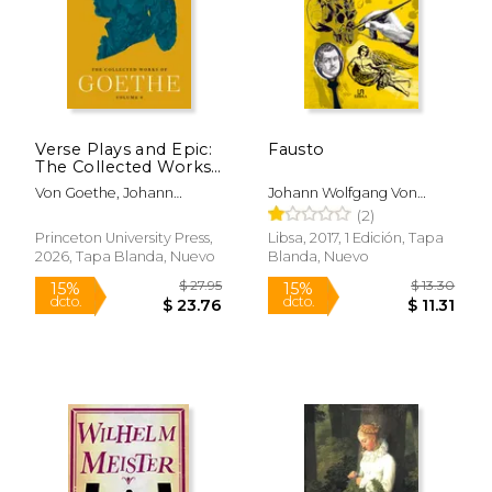
$ 27.95
$ 27.
15%
15%
dcto.
dcto.
$ 23.76
$ 23.
Verse Plays and Epic:
Fausto
The Collected Works
of Goethe, Volume 8
Von Goethe, Johann
Johann Wolfgang Von
(en Inglés)
Wolfgang; Hamlin, Cyrus;
Goethe
(2)
Ryder, Frank
Princeton University Press,
Libsa, 2017, 1 Edición, Tapa
2026, Tapa Blanda, Nuevo
Blanda, Nuevo