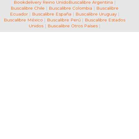
Bookdelivery Reino Unido
Buscalibre Argentina
|
Buscalibre Chile
|
Buscalibre Colombia
|
Buscalibre
Ecuador
|
Buscalibre España
|
Buscalibre Uruguay
|
Buscalibre México
|
Buscalibre Perú
|
Buscalibre Estados
Unidos
|
Buscalibre Otros Países
|