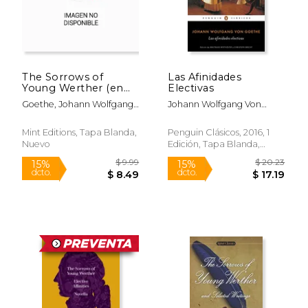
The Sorrows of
Las Afinidades
Young Werther (en
Electivas
Inglés)
Goethe, Johann Wolfgang
Johann Wolfgang Von
Von; Boylan, R. D.; Dole,
Goethe
$ 18.00
$ 13
15%
15%
Nathen Haskell
Mint Editions, Tapa Blanda,
Penguin Clásicos, 2016, 1
dcto.
dcto.
$ 15.30
$ 11.
Nuevo
Edición, Tapa Blanda,
Nuevo