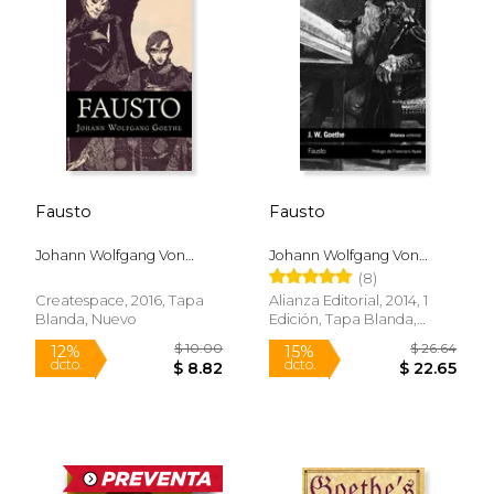
Rápido
Fausto
Fausto
Johann Wolfgang Von
Johann Wolfgang Von
Goethe
Goethe
(8)
$ 9.94
$ 21
15%
15%
Createspace, 2016, Tapa
Alianza Editorial, 2014, 1
dcto.
dcto.
$ 8.45
$ 18.
Blanda, Nuevo
Edición, Tapa Blanda,
Nuevo