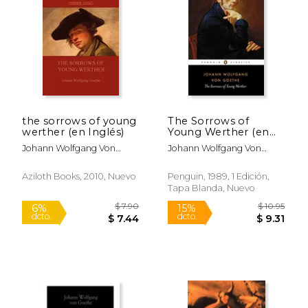
Rápido
the sorrows of young
The Sorrows of
werther (en Inglés)
Young Werther (en
Inglés)
Johann Wolfgang Von
Johann Wolfgang Von
Goethe
Goethe
Aziloth Books, 2010, Nuevo
Penguin, 1989, 1 Edición,
Tapa Blanda, Nuevo
$ 27.95
$ 16.
15%
15%
dcto.
dcto.
$ 23.76
$ 13.