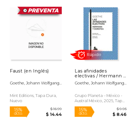
$ 24.37
$ 11
15%
15%
dcto.
dcto.
$ 20.72
$ 10.
Faust (en Inglés)
Las afinidades
electivas / Hermann y
Dorotea
Goethe, Johann Wolfgang
Goethe, Johann Wolfgang
Von; Editions, Mint
Von
Mint Editions, Tapa Dura,
Grupo Planeta – México -
Nuevo
Austral México, 2025, Tapa
Blanda, Nuevo
Rápido