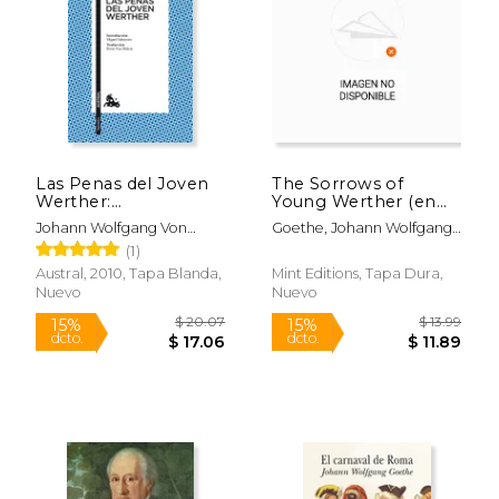
Rápido
Las Penas del Joven
The Sorrows of
Werther:
Young Werther (en
Introducción de
Inglés)
Johann Wolfgang Von
Goethe, Johann Wolfgang
Miguel Salmerón
Goethe
Von; Boylan, R. D.; Dole,
(1)
(Clásica)
Nathen Haskell
Austral, 2010, Tapa Blanda,
Mint Editions, Tapa Dura,
Nuevo
Nuevo
$ 27.95
$ 7
15%
15%
dcto.
dcto.
$ 23.76
$ 6.