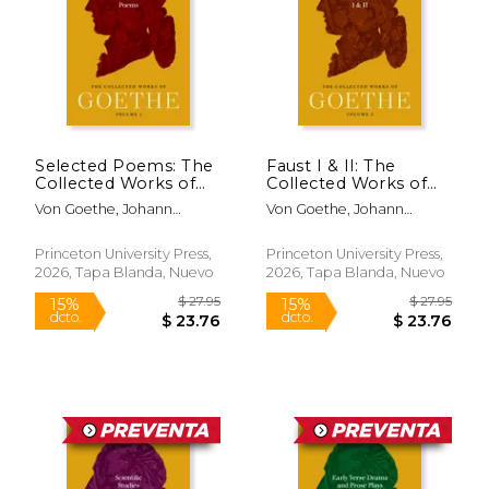
Selected Poems: The
Faust I & II: The
Collected Works of
Collected Works of
Goethe, Volume 1 (en
Goethe, Volume 2 (en
Von Goethe, Johann
Von Goethe, Johann
Inglés)
Inglés)
Wolfgang; Hamburger,
Wolfgang; Atkins, Stuart;
Michael; Luke, David
Atkins, Stuart
Princeton University Press,
Princeton University Press,
2026, Tapa Blanda, Nuevo
2026, Tapa Blanda, Nuevo