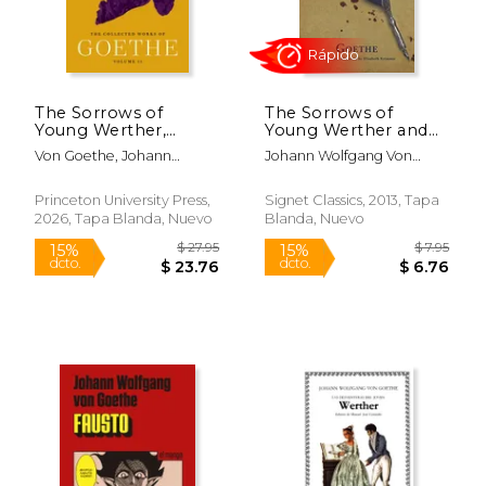
The Sorrows of
The Sorrows of
Young Werther,
Young Werther and
Elective Affinities, and
Selected Writings
Von Goethe, Johann
Johann Wolfgang Von
Novella: The
(Signet Classics) (en
Wolfgang; Wellbery, David
Goethe; Marcelle Clements
Collected Works of
Inglés)
E.; Lange, Victor
Goethe, Volume 11
Princeton University Press,
Signet Classics, 2013, Tapa
(en Inglés)
2026, Tapa Blanda, Nuevo
Blanda, Nuevo
$ 6.00
$ 11
12%
12%
dcto.
dcto.
$ 5.29
$ 10.