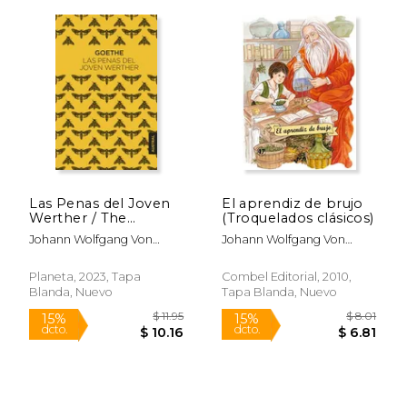
$ 16.99
$ 9.
15%
15%
dcto.
dcto.
$ 14.44
$ 8.
Las Penas del Joven
El aprendiz de brujo
Werther / The
(Troquelados clásicos)
Sorrows of Young
Johann Wolfgang Von
Johann Wolfgang Von
Werther
Goethe
Goethe
Planeta, 2023, Tapa
Combel Editorial, 2010,
Blanda, Nuevo
Tapa Blanda, Nuevo