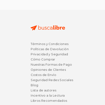
$ 9.10
$ 18
15%
15%
Términos y Condiciones
dcto.
dcto.
$ 7.74
$ 15.
Políticas de Devolución
Privacidad y Seguridad
Cómo Comprar
Nuestras Formas de Pago
Opiniones de Clientes
Costos de Envío
Seguridad Redes Sociales
Blog
Lista de autores
Incentivo a la Lectura
Libros Recomendados