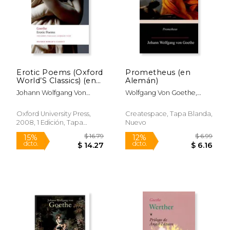
$ 20.07
$ 13
15%
15%
dcto.
dcto.
$ 17.06
$ 11.
Erotic Poems (Oxford
Prometheus (en
World’S Classics) (en
Alemán)
Inglés)
Johann Wolfgang Von
Wolfgang Von Goethe,
Goethe
Johann
Oxford University Press,
Createspace, Tapa Blanda,
2008, 1 Edición, Tapa
Nuevo
Blanda, Nuevo