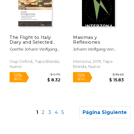
$ 12.00
$ 10.
12%
15%
dcto.
dcto.
$ 10.59
$ 9.
The Flight to Italy:
Maximas y
Diary and Selected
Reflexiones
Letters (Oxford
Goethe Johann Wolfgang
Johann Wolfgang Von
World's Classics) (en
Von
Goethe
Inglés)
Oup Oxford,, Tapa Blanda,
Interzona, 2019, Tapa
Nuevo
Blanda, Nuevo
1
2
3
4
5
Página Siguiente