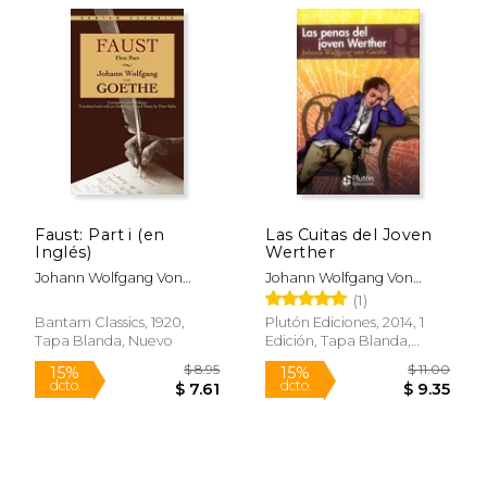
$ 11.95
$ 8.
15%
15%
dcto.
dcto.
$ 10.16
$ 6.
Faust: Part i (en
Las Cuitas del Joven
Inglés)
Werther
Johann Wolfgang Von
Johann Wolfgang Von
Goethe
Goethe
(1)
Bantam Classics, 1920,
Plutón Ediciones, 2014, 1
Tapa Blanda, Nuevo
Edición, Tapa Blanda,
Nuevo