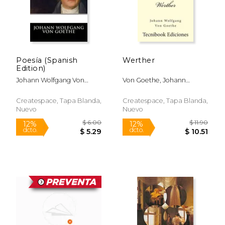
Poesía (Spanish
Werther
Edition)
$ 27.95
$ 13.
15%
15%
dcto.
dcto.
$ 23.76
$ 11.
Johann Wolfgang Von
Von Goethe, Johann
Goethe
Wolfgang
Createspace, Tapa Blanda,
Createspace, Tapa Blanda,
Nuevo
Nuevo
Rápido
Rápido