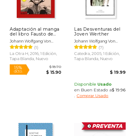
Adaptación al manga
Las Desventuras del
del libro Fausto de
Joven Werther
Johann Wolfgang
Johann Wolfgang Von
Johann Wolfgang Von
von Goethe
Goethe
Goethe
(1)
(7)
La Otra H, 2016, 1 Edición,
Catedra, 2005, 1 Edición,
Tapa Blanda, Nuevo
Tapa Blanda, Nuevo
$ 9.99
$ 20.
15%
15%
Disponible
Usado
dcto.
dcto.
$ 8.49
$ 17.
en Buen Estado a
$ 19.96
.
Comprar Usado