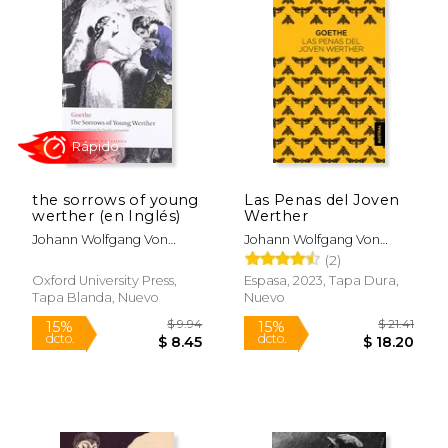
the sorrows of young
Las Penas del Joven
werther (en Inglés)
Werther
$ 18
15%
dcto.
$ 19.04
$ 16.
Johann Wolfgang Von
Johann Wolfgang Von
Goethe
Goethe
(2)
Oxford University Press,
Espasa, 2023, Tapa Dura,
Tapa Blanda, Nuevo
Nuevo