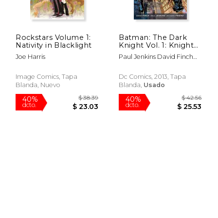
$ 14.95
$ 198.
12%
40%
dcto.
dcto.
$ 13.19
$ 119.
Rockstars Volume 1:
Batman: The Dark
Nativity in Blacklight
Knight Vol. 1: Knight
Terrors (The new 52)
Joe Harris
Paul Jenkins David Finch
(en Inglés)
Judd Winick Joe Harris
Image Comics, Tapa
Dc Comics, 2013, Tapa
Blanda, Nuevo
Blanda,
Usado