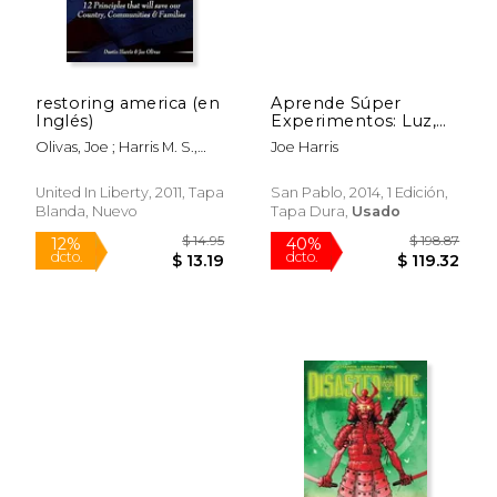
restoring america (en
Aprende Súper
Inglés)
Experimentos: Luz,
Sonido, Gravedad,
Olivas, Joe ; Harris M. S.,
Joe Harris
Magnetismo,
Dustin
Electricidad, Presión,
Radiación,
United In Liberty, 2011, Tapa
San Pablo, 2014, 1 Edición,
Conducción, Plantas.
Blanda, Nuevo
Tapa Dura,
Usado
(Actividades y
Destrezas)