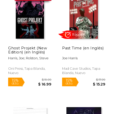
coescribió las películas Darkness Falls y
The Tripper, y participó en la serie web
Ninjak vs. the Valiant Universe para Valiant
Entertainment . Su versatilidad como
escritor le ha permitido abordar diversos
géneros, siempre con un enfoque en lo
sobrenatural y lo inquietante.
Ghost Projekt (New
Past Time (en Inglés)
Edition) (en Inglés)
Harris, Joe; Rolston, Steve
Joe Harris
Rápido
Oni Press, Tapa Blanda,
Mad Cave Studios, Tapa
Nuevo
Blanda, Nuevo
$ 19.99
$ 17