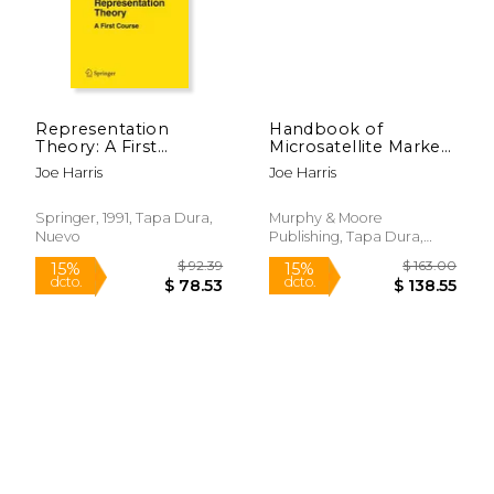
Representation
Handbook of
Theory: A First
Microsatellite Markers
Course: 129 (Graduate
(en Inglés)
Joe Harris
Joe Harris
Texts in Mathematics)
(en Inglés)
Springer, 1991, Tapa Dura,
Murphy & Moore
Nuevo
Publishing, Tapa Dura,
Nuevo
$ 9.99
$ 141.
12%
6%
dcto.
dcto.
$ 8.81
$ 133.