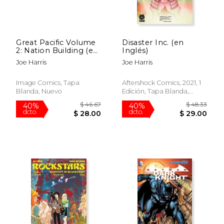
$ 79.99
$ 79.
15%
15%
dcto.
dcto.
$ 67.99
$ 67.
Great Pacific Volume
Disaster Inc. (en
2: Nation Building (en
Inglés)
Inglés)
Joe Harris
Joe Harris
Image Comics, Tapa
Aftershock Comics, 2021, 1
Blanda, Nuevo
Edición, Tapa Blanda,
Nuevo