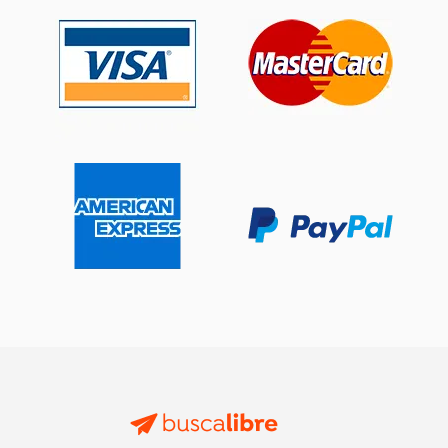
$ 115.05
$ 829.
40%
40%
dcto.
dcto.
$ 69.03
$ 497.