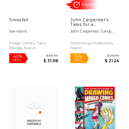
Snowfall
John Carpenter's
$ 46.67
$ 48.
Tales for a
40%
40%
dcto.
dcto.
Halloweenight:
$ 28.00
$ 29.
Joe Harris
John Carpenter; Sandy
Volume 4 (en Inglés)
King; Steve Niles; Joe
Harris; David J. Schow;
Image Comics, Tapa
Storm King Productions,
Duane Swierczynski;
Blanda, Nuevo
Nuevo
Amanda Deibert; Renae
Deliz; Frank Tieri; Mike
Sizemore