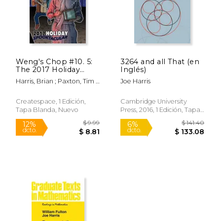
Weng's Chop #10. 5:
3264 and all That (en
The 2017 Holiday
Inglés)
Spooktacular (en
Harris, Brian ; Paxton, Tim ;
Joe Harris
Inglés)
Deagnon, Joe
Createspace, 1 Edición,
Cambridge University
Tapa Blanda, Nuevo
Press, 2016, 1 Edición, Tapa
Dura, Nuevo
$ 19.99
$ 90.
15%
6%
dcto.
dcto.
$ 16.99
$ 85.