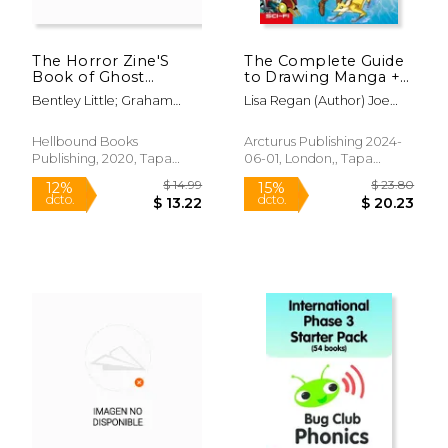
The Horror Zine'S
The Complete Guide
Book of Ghost
to Drawing Manga +
Stories (en Inglés)
Comics
Bentley Little; Graham
Lisa Regan (Author) Joe
Masterton; Dawn G Harris;
Harris (Author) Anthony
$ 38.39
$ 42.
40%
40%
Joe R Lansdale; Elizabeth
Williams (Illustrator) Leo
dcto.
dcto.
$ 23.03
$ 25.
Hellbound Books
Arcturus Publishing 2024-
Massie; Tim Waggoner;
Campos (Illustrator) Seb
Publishing, 2020, Tapa
06-01, London,, Tapa
Kitty Kane; Sebastian
Camagejevac (Illustrator)
Blanda, Nuevo
Blanda, Nuevo
Crow; Maureen O'leary;
Nigel Dobbyn (Illustrator)
Jeff Parsons
David Belmonte
(Illustrator)
Rápido