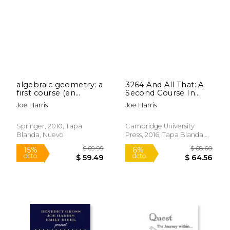
$ 19
15%
dcto.
$ 11.66
$ 16.
algebraic geometry: a
3264 And All That: A
first course (en
Second Course In
Inglés)
Algebraic Geometry
Joe Harris
Joe Harris
(en Inglés)
Springer, 2010, Tapa
Cambridge University
Blanda, Nuevo
Press, 2016, Tapa Blanda,
Nuevo