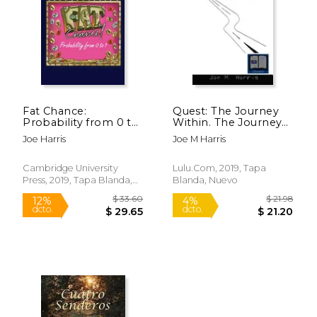
$ 69.99
$ 68.
15%
6%
dcto.
dcto.
$ 59.49
$ 64.
Fat Chance:
Quest: The Journey
Probability from 0 to
Within. The Journey
1 (en Inglés)
Within. (en Inglés)
Joe Harris
Joe M Harris
Cambridge University
Lulu.Com, 2019, Tapa
Press, 2019, Tapa Blanda,
Blanda, Nuevo
Nuevo