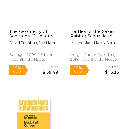
The Geometry of
Battles of the Sexes:
Schemes (Graduate
Raising Sexual iq to
Texts in Mathematics)
Lower Sexual Conflict
David Eisenbud; Joe Harris
Malone, Joe ; Harris, Sarah
(en Inglés)
and Empower
Achelpohl
Lasting Love (en
Inglés)
Springer, 2000, 1 Edición,
Morgan James Publishing,
Tapa Blanda, Nuevo
2018, Tapa Blanda, Nuevo
$ 92.39
$ 163.
15%
15%
dcto.
dcto.
$ 78.53
$ 138.