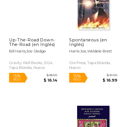
Rápido
Up-The-Road Down-
Spontaneous (en
The-Road (en Inglés)
Inglés)
Bill Harris;Joe Sledge
Harris Joe,Weldele Brett
$ 36.95
$ 40.
15%
15%
dcto.
dcto.
$ 31.41
$ 34.
Gravity Well Books, 2024,
Oni Press, Tapa Blanda,
Tapa Blanda, Nuevo
Nuevo