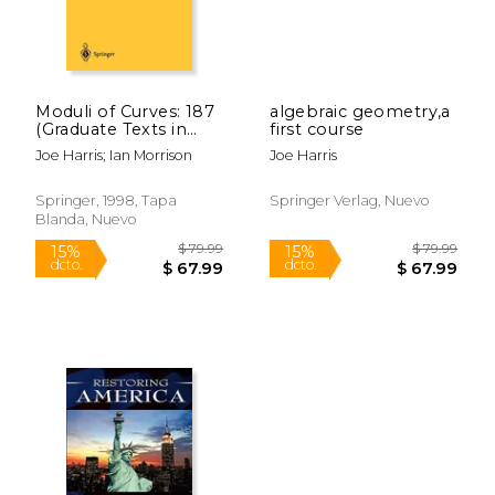
Moduli of Curves: 187
algebraic geometry,a
(Graduate Texts in
first course
Mathematics) (en
Joe Harris; Ian Morrison
Joe Harris
Inglés)
Springer, 1998, Tapa
Springer Verlag, Nuevo
Blanda, Nuevo
$ 69.99
$ 17
15%
15%
dcto.
dcto.
$ 59.49
$ 15.