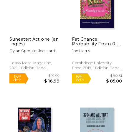
Suneater: Act one (en
Fat Chance:
Inglés)
Probability From 0 to
1 (en Inglés)
Dylan Sprouse; Joe Harris
Joe Harris
Heavy Metal Magazine,
Cambridge University
2021, 1 Edición, Tapa
Press, 2019, 1 Edición, Tapa
$ 18.99
$ 19
15%
15%
Blanda, Nuevo
Dura, Nuevo
dcto.
dcto.
$ 16.14
$ 16.