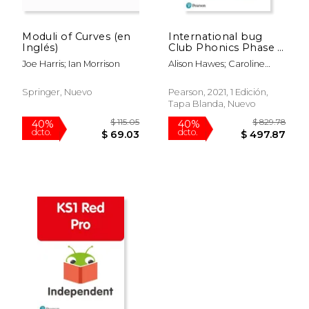
Moduli of Curves (en
International bug
Inglés)
Club Phonics Phase 3
Starter Pack (54
Joe Harris; Ian Morrison
Alison Hawes; Caroline
Books) (Phonics Bug)
Harris; Catherine Baker;
(en Inglés)
Emma Lynch; Jan
Springer, Nuevo
Pearson, 2021, 1 Edición,
Burchett; Jeanne Willis; Jill
Tapa Blanda, Nuevo
Atkins; Joe Elliot; Maolisa
$ 53.30
$ 24.
40%
15%
Kelly; Monica Hughes;
dcto.
dcto.
$ 31.98
$ 21.
Nicola Sandford; Paul
Shipton; Sara Vogler;
Teresa Heapy