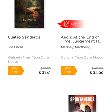
Cuatro Senderos
Aeon: At the End of
$ 33.60
$ 21
Time, Judgement Has
12%
4%
dcto.
dcto.
Its Jury Rune Edition
$ 29.65
$ 21.
Joe Harris
Medney, Matthew;
(en Inglés)
Connelly, John; Harris, Joe
Outskirts Press, Tapa Dura,
Gungnir, Tapa Dura, Nuevo
Nuevo