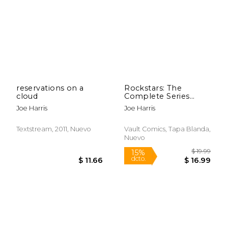
$ 7.99
$ 35.
12%
15%
dcto.
dcto.
$ 7.05
$ 29.
reservations on a
Rockstars: The
cloud
Complete Series
(Rockstars, 1-10) (en
Joe Harris
Joe Harris
Inglés)
Textstream, 2011, Nuevo
Vault Comics, Tapa Blanda,
Nuevo