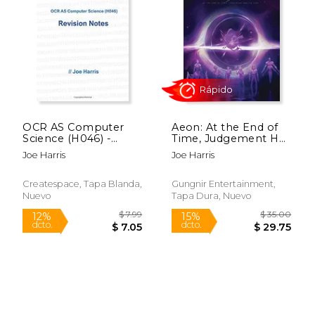
15%
15%
dcto.
dcto.
$ 16.99
$ 15.
OCR AS Computer
Aeon: At the End of
Science (H046) -
Time, Judgement Has
Revision Notes
Its Jury (en Inglés)
Joe Harris
Joe Harris
Createspace, Tapa Blanda,
Gungnir Entertainment,
Nuevo
Tapa Dura, Nuevo
Rápido