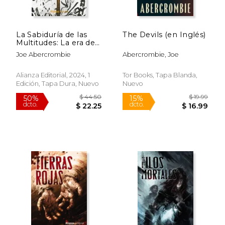
La Sabiduría de las
The Devils (en Inglés)
$ 44.50
$ 44.
Multitudes: La era de
50%
50%
dcto.
dcto.
la Locura, 3
$ 22.25
$ 22.
Joe Abercrombie
Abercrombie, Joe
Alianza Editorial, 2024, 1
Tor Books, Tapa Blanda,
Edición, Tapa Dura, Nuevo
Nuevo
Rápido