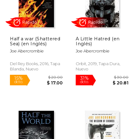
Rápido
Rápido
Half a war (Shattered
A Little Hatred (en
Sea) (en Inglés)
Inglés)
Joe Abercrombie
Joe Abercrombie
Del Rey Books, 2016, Tapa
Orbit, 2019, Tapa Dura,
Blanda, Nuevo
Nuevo
$ 35.00
$ 21
15%
15%
dcto.
dcto.
$ 29.75
$ 18.