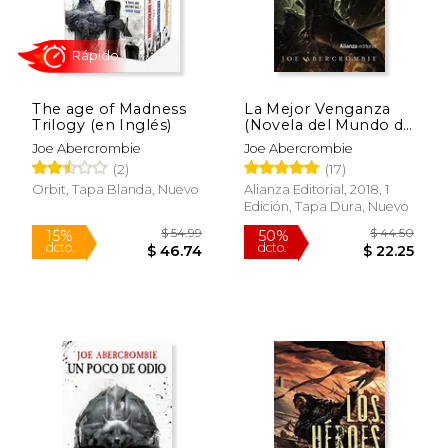
The age of Madness
La Mejor Venganza
Trilogy (en Inglés)
(Novela del Mundo de
la Primera Ley)
Joe Abercrombie
Joe Abercrombie
(2)
(17)
Rápido
Rápido
Orbit, Tapa Blanda, Nuevo
Alianza Editorial, 2018, 1
Edición, Tapa Dura, Nuevo
$ 20.00
$ 30.
15%
15%
dcto.
dcto.
$ 17.00
$ 25.