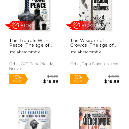
Rápido
Rápido
The Trouble With
The Wisdom of
Peace (The age of
Crowds (The age of
Madness, 2) (en
Madness, 3) (en
Joe Abercrombie
Joe Abercrombie
Inglés)
Inglés)
$ 19.99
$ 19
15%
15%
dcto.
dcto.
$ 16.99
$ 16.
Orbit, 2021, Tapa Blanda,
Orbit, Tapa Blanda, Nuevo
Nuevo