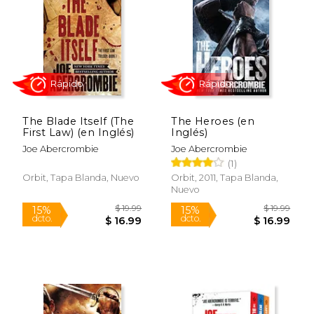
$ 17.95
$ 29.
15%
31%
dcto.
dcto.
$ 15.26
$ 20.
The Blade Itself (The
The Heroes (en
First Law) (en Inglés)
Inglés)
Joe Abercrombie
Joe Abercrombie
(1)
Orbit, Tapa Blanda, Nuevo
Orbit, 2011, Tapa Blanda,
Nuevo
Rápido
Rápido