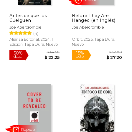
Antes de que los
Before They Are
Cuelguen
Hanged (en Inglés)
Joe Abercrombie
Joe Abercrombie
(4)
Alianza Editorial, 2024, 1
Orbit, 2026, Tapa Dura,
Edición, Tapa Dura, Nuevo
Nuevo
$ 44.50
$ 19
50%
15%
dcto.
dcto.
$ 22.25
$ 16.