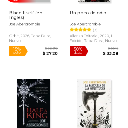
Blade Itself (en
Un poco de odio
Inglés)
Joe Abercrombie
Joe Abercrombie
(7)
Orbit, 2026, Tapa Dura,
Alianza Editorial, 2020, 1
Nuevo
Edición, Tapa Dura, Nuevo
$ 44.50
$ 44.
50%
50%
dcto.
dcto.
$ 22.25
$ 22.