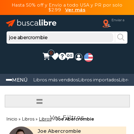
Hasta 50% off y Envío a todo USA y PR por solo
$2.99
Ver más
Enviar a
FL
0
MENÚ
Libros más vendidos
Libros importados
Libros
=
Ver Filtros
Inicio
Libros
Libros
Joe Abercrombie
Joe Abercrombie