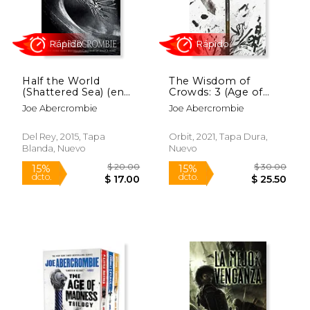
Half the World
The Wisdom of
Rápido
Rápido
(Shattered Sea) (en
Crowds: 3 (Age of
Inglés)
Madness) (en Inglés)
Joe Abercrombie
Joe Abercrombie
Del Rey, 2015, Tapa
Orbit, 2021, Tapa Dura,
Blanda, Nuevo
Nuevo
$ 20.00
$ 30.
15%
31%
dcto.
dcto.
$ 17.00
$ 20.