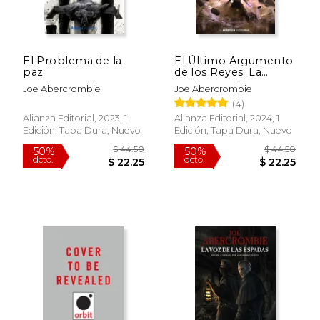
$ 44.50
$ 44.
50%
50%
dcto.
dcto.
$ 22.25
$ 22.
El Problema de la
El Último Argumento
paz
de los Reyes: La
Primera Ley: Libro iii
Joe Abercrombie
Joe Abercrombie
(4)
Alianza Editorial, 2023, 1
Alianza Editorial, 2024, 1
Edición, Tapa Dura, Nuevo
Edición, Tapa Dura, Nuevo