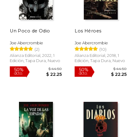
Un Poco de Odio
Los Héroes
Joe Abercrombie
Joe Abercrombie
(2)
(10)
Alianza Editorial, 2022, 1
Alianza Editorial, 2018, 1
Edición, Tapa Dura, Nuevo
Edición, Tapa Dura, Nuevo
Rápido
$ 54.99
$ 44.
15%
50%
dcto.
dcto.
$ 46.74
$ 22.