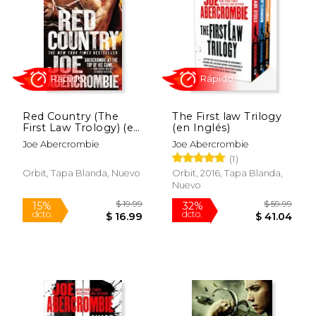
$ 19.99
$ 19
15%
15%
dcto.
dcto.
$ 16.99
$ 16.
Red Country (The
The First law Trilogy
First Law Trology) (en
(en Inglés)
Inglés)
Joe Abercrombie
Joe Abercrombie
(1)
Orbit, Tapa Blanda, Nuevo
Orbit, 2016, Tapa Blanda,
Nuevo
Rápido
Rápido