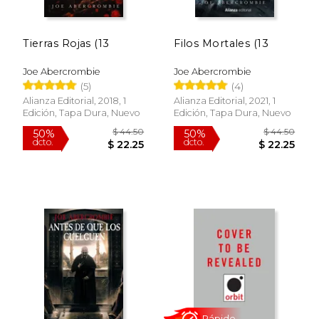
Tierras Rojas (13
Filos Mortales (13
Joe Abercrombie
Joe Abercrombie
(5)
(4)
$ 32.00
$ 75.
15%
50%
dcto.
dcto.
$ 27.20
$ 37.
Alianza Editorial, 2018, 1
Alianza Editorial, 2021, 1
Edición, Tapa Dura, Nuevo
Edición, Tapa Dura, Nuevo