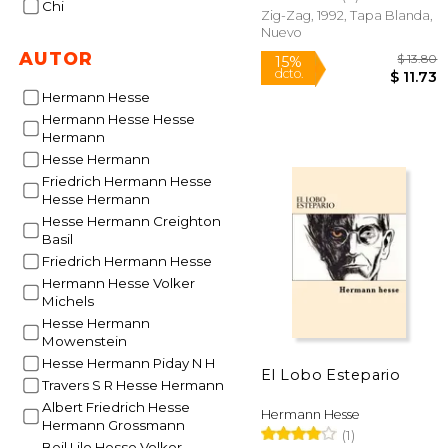
Chi
Zig-Zag, 1992, Tapa Blanda,
Nuevo
AUTOR
Hermann Hesse
Hermann Hesse Hesse
Hermann
Hesse Hermann
Friedrich Hermann Hesse
Hesse Hermann
Hesse Hermann Creighton
Basil
Friedrich Hermann Hesse
$
15%
dcto.
$
Hermann Hesse Volker
Michels
Hesse Hermann
Mowenstein
Hesse Hermann Piday N H
El Lobo Estepario
Travers S R Hesse Hermann
Albert Friedrich Hesse
Hermann Hesse
Hermann Grossmann
(1)
Beil Lilo Hesse Volker