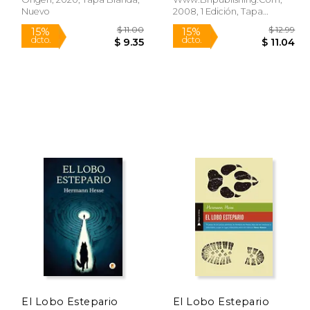
Nuevo
2008, 1 Edición, Tapa
Blanda, Nuevo
$ 21.13
$ 11.00
15%
15%
dcto.
dcto.
17.96
$ 9.35
El Lobo Estepario
El Lobo Estepario