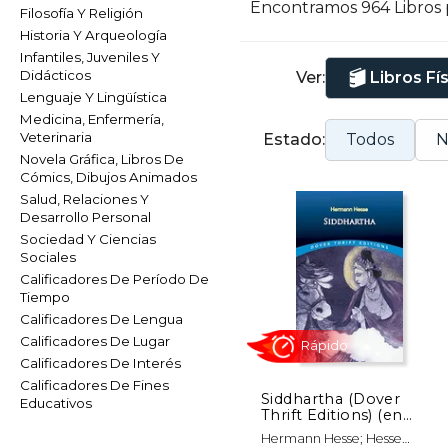
Encontramos 964 Libros
Filosofía Y Religión
Historia Y Arqueología
Infantiles, Juveniles Y
Didácticos
Ver:
Libros Fí
Lenguaje Y Lingüística
Medicina, Enfermería,
Veterinaria
Estado:
Todos
N
Novela Gráfica, Libros De
Cómics, Dibujos Animados
Salud, Relaciones Y
Desarrollo Personal
Sociedad Y Ciencias
Sociales
Calificadores De Período De
Tiempo
Calificadores De Lengua
Calificadores De Lugar
Calificadores De Interés
Calificadores De Fines
Siddhartha (Dover
Educativos
Thrift Editions) (en
Inglés)
Rápido
Hermann Hesse; Hesse