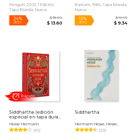
Penguin, 2002, 1 Edición,
Bantam, 1984, Tapa Blanda,
Tapa Blanda, Nuevo
Nuevo
Rápido
Rápido
 13.80
$ 18.00
24%
15%
dcto.
dcto.
 11.73
$ 13.60
Siddhartha (edición
Siddhartha
especial en tapa dura)
(en spa)
Hesse Hermann
Hermann Hesse; Hesse
Hermann
(10)
(23)