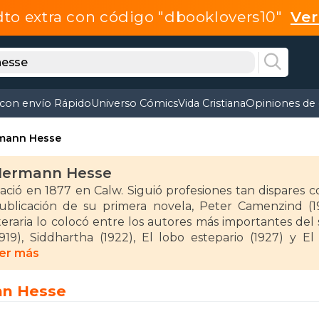
dto extra con código "dbooklovers10"
Ve
 con envío Rápido
Universo Cómics
Vida Cristiana
Opiniones de 
mann Hesse
Hermann Hesse
ació en 1877 en Calw. Siguió profesiones tan dispares c
ublicación de su primera novela, Peter Camenzind (1
iteraria lo colocó entre los autores más importantes del
1919), Siddhartha (1922), El lobo estepario (1927) y E
istinciones, recibió en 1946 el premio Nobel de Literatura
er más
nn Hesse