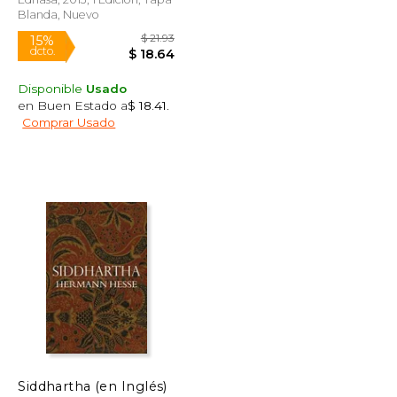
Blanda, Nuevo
Disponible
Usado
en Buen Estado a
$ 18.41
.
Comprar Usado
$ 12.99
$ 21.93
15%
dcto.
$ 11.04
$ 18.64
Siddhartha (en Inglés)