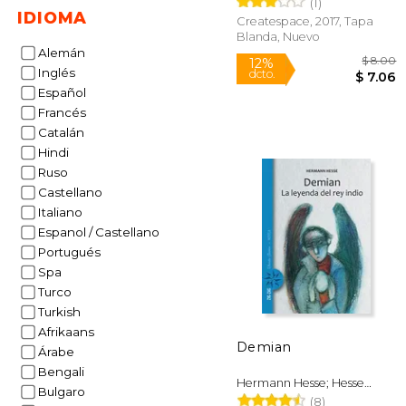
(1)
IDIOMA
Createspace, 2017, Tapa
Blanda, Nuevo
Alemán
Inglés
Español
Francés
Catalán
Hindi
Ruso
Castellano
12%
Italiano
dcto.
$
Espanol / Castellano
Portugués
Spa
Turco
Turkish
Afrikaans
Demian
Árabe
Bengali
Hermann Hesse; Hesse
Bulgaro
Hermann
(8)