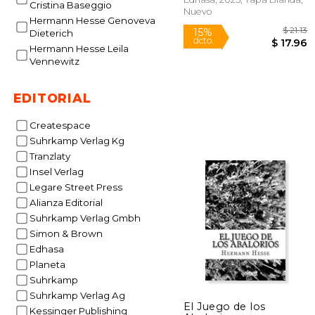
Cristina Baseggio
Nuevo
Hermann Hesse Genoveva
Dieterich
Hermann Hesse Leila
Vennewitz
EDITORIAL
Createspace
Suhrkamp Verlag Kg
Tranzlaty
Insel Verlag
Legare Street Press
Alianza Editorial
Suhrkamp Verlag Gmbh
Simon & Brown
15%
Edhasa
dcto.
$ 
Planeta
Suhrkamp
Suhrkamp Verlag Ag
El Juego de los
Kessinger Publishing