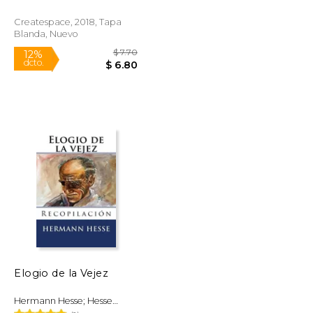
Hermann
Createspace, 2018, Tapa
Blanda, Nuevo
$ 8.40
$ 7.70
12%
dcto.
$ 7.41
$ 6.80
Elogio de la Vejez
Hermann Hesse; Hesse
Hermann