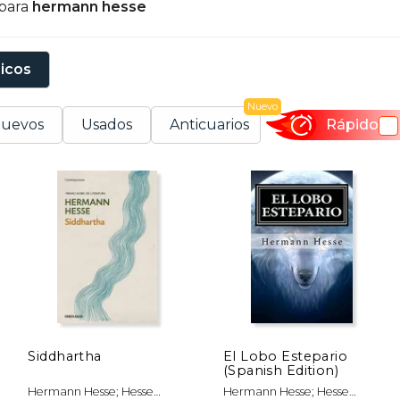
 para
hermann hesse
sicos
Nuevo
uevos
Usados
Anticuarios
Rápido
Siddhartha
El Lobo Estepario
(Spanish Edition)
Hermann Hesse; Hesse
Hermann Hesse; Hesse