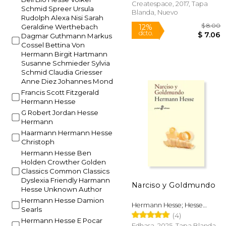
Createspace, 2017, Tapa
Schmid Spreer Ursula
Blanda, Nuevo
Rudolph Alexa Nisi Sarah
Geraldine Werthebach
Dagmar Guthmann Markus
Cossel Bettina Von
Hermann Birgit Hartmann
Susanne Schmieder Sylvia
Schmid Claudia Griesser
Anne Diez Johannes Mond
Francis Scott Fitzgerald
Hermann Hesse
G Robert Jordan Hesse
Hermann
Haarmann Hermann Hesse
Christoph
Hermann Hesse Ben
12%
Holden Crowther Golden
dcto.
$
Classics Common Classics
Dyslexia Friendly Harmann
Narciso y Goldmundo
Hesse Unknown Author
Hermann Hesse Damion
Hermann Hesse; Hesse
Searls
Hermann
(4)
Hermann Hesse E Pocar
Edhasa, 2025, Tapa Blanda,