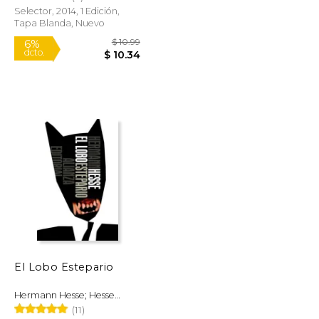
Selector, 2014, 1 Edición,
Tapa Blanda, Nuevo
$ 10.99
$ 10.99
6%
dcto.
$ 9.34
$ 10.34
El Lobo Estepario
Hermann Hesse; Hesse
Hermann
(11)