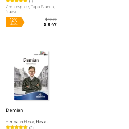
(1)
Createspace, Tapa Blanda,
Nuevo
$ 9.00
$ 10.73
12%
dcto.
$ 7.65
$ 9.47
Demian
Hermann Hesse; Hesse
Hermann
(2)