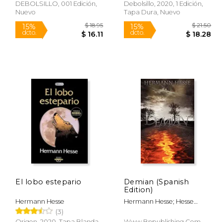
DEBOLSILLO, 001 Edición,
Debolsillo, 2020, 1 Edición,
Nuevo
Tapa Dura, Nuevo
Rápido
$ 8.00
$ 18.95
15%
15%
dcto.
dcto.
 7.06
$ 16.11
El lobo estepario
Demian (Spanish
Edition)
Hermann Hesse
Hermann Hesse; Hesse
Hermann
(3)
Origen, 2020, Tapa Blanda,
Www.bnpublishing.com,