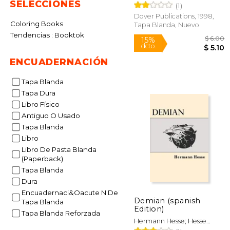
SELECCIONES
Hermann
(1)
Dover Publications, 1998,
Coloring Books
Tapa Blanda, Nuevo
Tendencias : Booktok
ENCUADERNACIÓN
Tapa Blanda
Tapa Dura
15%
dcto.
Libro Físico
Antiguo O Usado
Tapa Blanda
Libro
Libro De Pasta Blanda
(Paperback)
Tapa Blanda
Dura
Encuadernaci&Oacute N De
Demian (spanish
Tapa Blanda
Edition)
Tapa Blanda Reforzada
Hermann Hesse; Hesse
Hermann