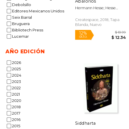
Abalorios
Debolsillo
Hermann Hesse; Hesse
Editores Mexicanos Unidos
Hermann
Seix Barral
Createspace, 2018, Tapa
Bruguera
Blanda, Nuevo
Bibliotech Press
Lucemar
AÑO EDICIÓN
2026
2025
2024
2023
2022
2021
2020
2018
2017
2016
Siddharta
2015