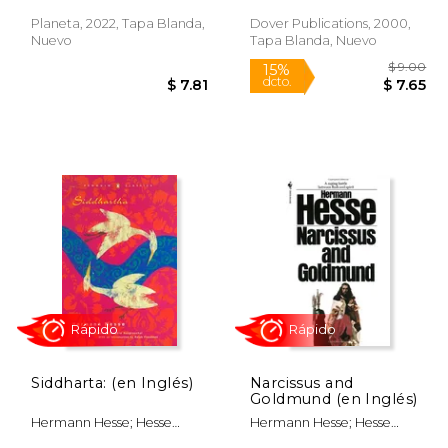
Planeta, 2022, Tapa Blanda,
Dover Publications, 2000,
Rápido
Nuevo
Tapa Blanda, Nuevo
$ 8.00
15%
dcto.
 7.06
$ 7.81
Siddharta: (en Inglés)
Narcissus and
Goldmund (en Inglés)
Hermann Hesse; Hesse
Hermann Hesse; Hesse
Hermann
Hermann