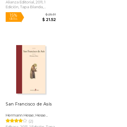
Alianza Editorial, 2011, 1
Edición, Tapa Blanda,
Nuevo
$ 21.50
$ 25.31
15%
dcto.
$ 18.28
$ 21.52
San Francisco de Asís
Hermann Hesse; Hesse
Hermann
(2)
Edhasa, 2013, 1 Edición, Tapa