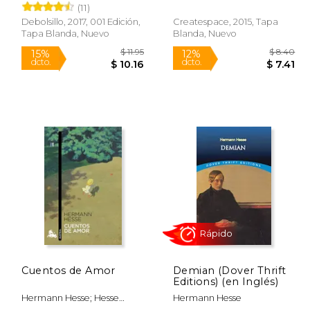
Hermann
Hermann
(11)
Debolsillo, 2017, 001 Edición,
Createspace, 2015, Tapa
Tapa Blanda, Nuevo
Blanda, Nuevo
$ 6.00
$ 11.95
15%
12%
dcto.
dcto.
$ 5.10
$ 10.16
Cuentos de Amor
Demian (Dover Thrift
Editions) (en Inglés)
Hermann Hesse; Hesse
Hermann Hesse
Hermann