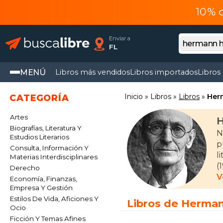
10% 
Enviar a
FL
MENÚ
Libros más vendidos
Libros importados
Libros
Inicio
Libros
Libros
Her
CATEGORÍA
Artes
Biografías, Literatura Y
N
Estudios Literarios
p
Consulta, Información Y
l
Materias Interdisciplinares
(
Derecho
d
V
Economía, Finanzas,
Empresa Y Gestión
Estilos De Vida, Aficiones Y
Libros de Herma
Ocio
Ficción Y Temas Afines