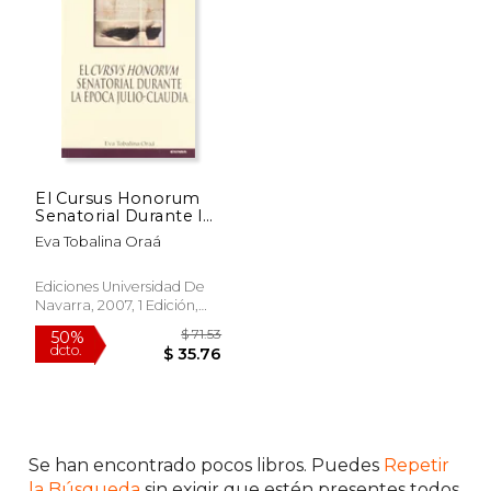
50%
50%
dcto.
dcto.
$ 34.51
$ 17.
El Cursus Honorum
Senatorial Durante la
Epoca Julio-Claudia
Eva Tobalina Oraá
Ediciones Universidad De
Navarra, 2007, 1 Edición,
Tapa Blanda, Nuevo
Se han encontrado pocos libros. Puedes
Repetir
la Búsqueda
sin exigir que estén presentes todos