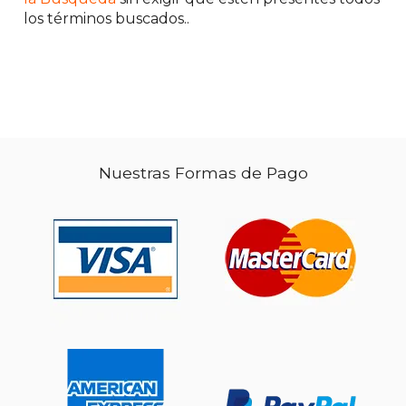
los términos buscados..
$ 71.53
50%
dcto.
$ 35.76
Nuestras Formas de Pago