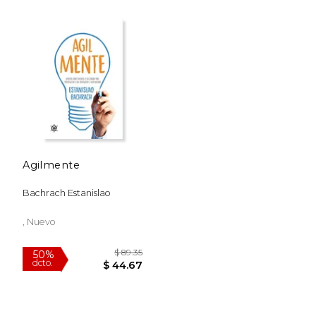
$ 53.91
$ 296.
50%
50%
dcto.
dcto.
$ 26.95
$ 148.
Agilmente
Bachrach Estanislao
, Nuevo