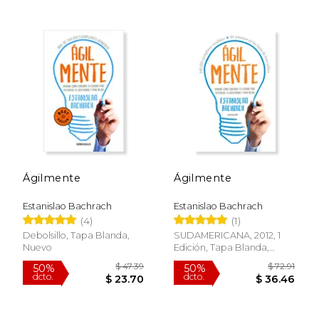
$ 46.81
$ 37.
50%
50%
dcto.
dcto.
$ 23.41
$ 18.
Ágilmente
Ágilmente
Estanislao Bachrach
Estanislao Bachrach
(4)
(1)
Debolsillo, Tapa Blanda,
SUDAMERICANA, 2012, 1
Nuevo
Edición, Tapa Blanda,
Usado