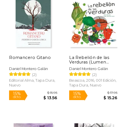
$ 19.95
$ 18
15%
15%
dcto.
dcto.
$ 16.96
$ 16.
Romancero Gitano
La Rebelión de las
Verduras (Lumen
Ilustrados)
Daniel Montero Galán
Daniel Montero Galán
(2)
(2)
Editorial Alma, Tapa Dura,
Beascoa, 2016, 001 Edición,
Nuevo
Tapa Dura, Nuevo