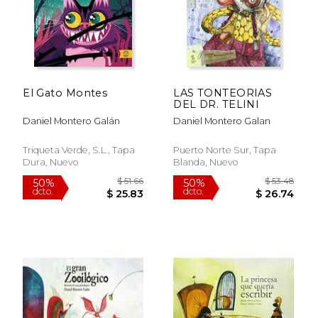
El Gato Montes
LAS TONTEORIAS
DEL DR. TELINI
Daniel Montero Galán
Daniel Montero Galan
Triqueta Verde, S.L., Tapa
Puerto Norte Sur, Tapa
Dura, Nuevo
Blanda, Nuevo
$ 36.58
$ 59.
50%
50%
dcto.
dcto.
$ 18.29
$ 29.