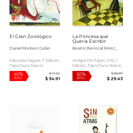
El Gran Zooilógico
La Princesa que
Quería Escribir
Daniel Montero Galán
Beatriz Berrocal Pérez;
Daniel Montero Galán
Ediciones Jaguar, 1ª Edición,
Amigos De Papel, 2012, 1
Tapa Dura, Nuevo
Edición, Tapa Dura, Nuevo
$ 51.66
$ 53.
50%
50%