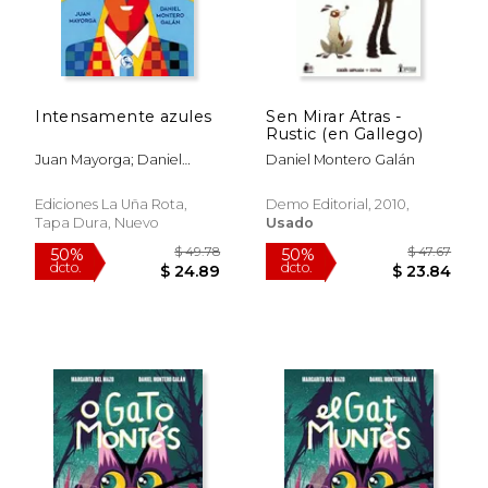
$ 91.52
$ 58.
40%
50%
dcto.
dcto.
$ 54.91
$ 29.
Intensamente azules
Sen Mirar Atras -
Rustic (en Gallego)
Juan Mayorga; Daniel
Daniel Montero Galán
Montero Galán
Ediciones La Uña Rota,
Demo Editorial, 2010,
Tapa Dura, Nuevo
Usado