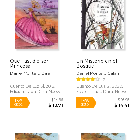
$ 15.95
$ 17
15%
15%
dcto.
dcto.
$ 13.56
$ 15.
Que Fastidio ser
Un Misterio en el
Princesa!
Bosque
Daniel Montero Galán
Daniel Montero Galán
(2)
Cuento De Luz Sl, 2012, 1
Cuento De Luz Sl, 2020, 1
Edición, Tapa Dura, Nuevo
Edición, Tapa Dura, Nuevo