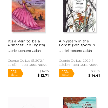
It's a Pain to be a
A Mystery in the
Princess! (en Inglés)
Forest (Whispers in
$ 12.95
$ 12
15%
15%
the Forest) (en
dcto.
dcto.
$ 11.01
$ 11.
Daniel Montero Galán
Daniel Montero Galán
Inglés)
Cuento De Luz Sl, 2012, 1
Cuento De Luz, 2020, 1
Edición, Tapa Dura, Nuevo
Edición, Tapa Dura, Nuevo