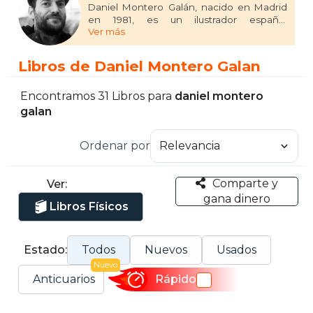
Daniel Montero Galán, nacido en Madrid
en 1981, es un ilustrador español
Ver más
reconocido por su prolífica carrera en la
literatura infantil y juvenil. Ha colaborado en
más de treinta libros, destacando títulos
Libros de Daniel Montero Galan
como "El gran Zooilógico" (2015), "Cartas en
el bosque" (2016), "A la vista" (2017) y "La
nota" (2022).
Encontramos 31 Libros para
daniel montero
galan
Su trabajo ha sido reconocido con
diversos premios, incluyendo la selección
Ordenar por
de "La nota" en la lista The White Ravens
en 2023 y una mención especial en el XIV
Premio Internacional Compostela de
Comparte y
Ver:
Álbum Ilustrado en 2021.
gana dinero
Libros Físicos
Estado:
Todos
Nuevos
Usados
Nuevo
Anticuarios
Rápido