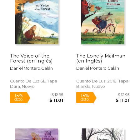
$ 16.95
$ 12
15%
15%
dcto.
dcto.
$ 14.41
$ 11.
The Voice of the
The Lonely Mailman
Forest (en Inglés)
(en Inglés)
Daniel Montero Galán
Daniel Montero Galán
Cuento De Luz SL, Tapa
Cuento De Luz, 2018, Tapa
Dura, Nuevo
Blanda, Nuevo