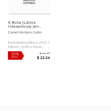
A Nota (Libros
Interactivos) (en
$ 49.78
$ 47.
50%
50%
Gallego)
dcto.
dcto.
$ 24.89
$ 23.
Daniel Montero Galán
Kalandraka Editora, 2022, 1
Edición, Gráfico Mural,
Nuevo