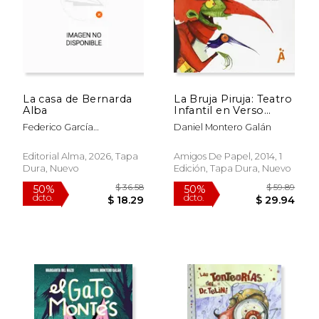
La casa de Bernarda
La Bruja Piruja: Teatro
Alba
Infantil en Verso
(Hechizos de Papel)
Federico García
Daniel Montero Galán
Lorca;Daniel Montero
Galán
Editorial Alma, 2026, Tapa
Amigos De Papel, 2014, 1
Dura, Nuevo
Edición, Tapa Dura, Nuevo
$ 36.87
$ 67.
50%
50%
dcto.
dcto.
$ 18.43
$ 33.