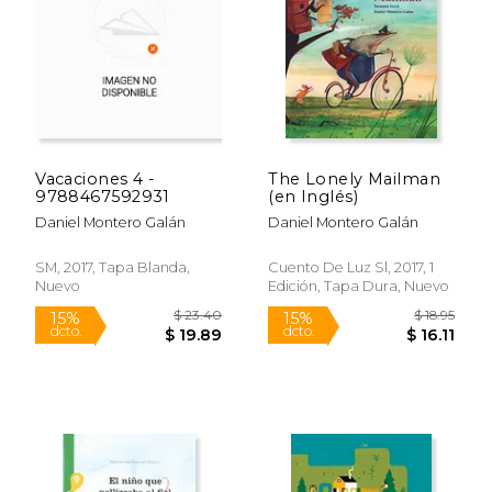
Vacaciones 4 -
The Lonely Mailman
9788467592931
(en Inglés)
Daniel Montero Galán
Daniel Montero Galán
$ 14.95
$ 16
15%
15%
SM, 2017, Tapa Blanda,
Cuento De Luz Sl, 2017, 1
dcto.
dcto.
$ 12.71
$ 14.
Nuevo
Edición, Tapa Dura, Nuevo