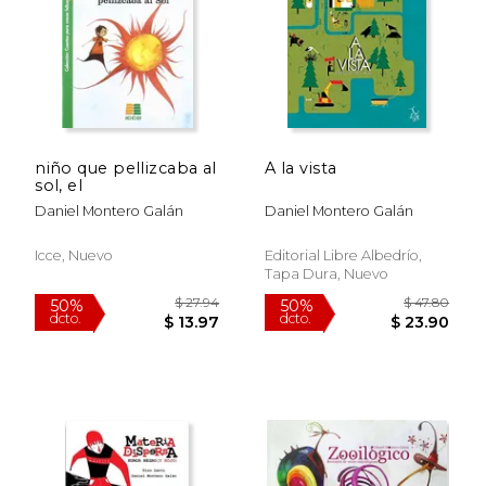
niño que pellizcaba al
A la vista
sol, el
Daniel Montero Galán
Daniel Montero Galán
Icce, Nuevo
Editorial Libre Albedrío,
Tapa Dura, Nuevo
$ 23.40
$ 18
15%
15%
dcto.
dcto.
$ 19.89
$ 16.