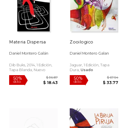
Materia Dispersa
Zooilogico
Daniel Montero Galán
Daniel Montero Galan
Dib Buks, 2014, 1 Edición,
Jaguar, 1 Edición, Tapa
Tapa Blanda, Nuevo
Dura,
Usado
$ 27.94
$ 47.
50%
50%
dcto.
dcto.
$ 13.97
$ 23.