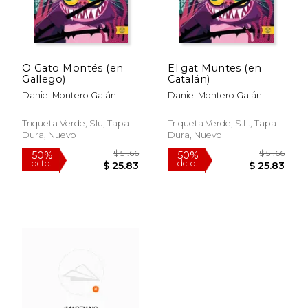
$ 42.43
$ 39.
50%
50%
dcto.
dcto.
$ 21.21
$ 19.
O Gato Montés (en
El gat Muntes (en
Gallego)
Catalán)
Daniel Montero Galán
Daniel Montero Galán
Triqueta Verde, Slu, Tapa
Triqueta Verde, S.L., Tapa
Dura, Nuevo
Dura, Nuevo