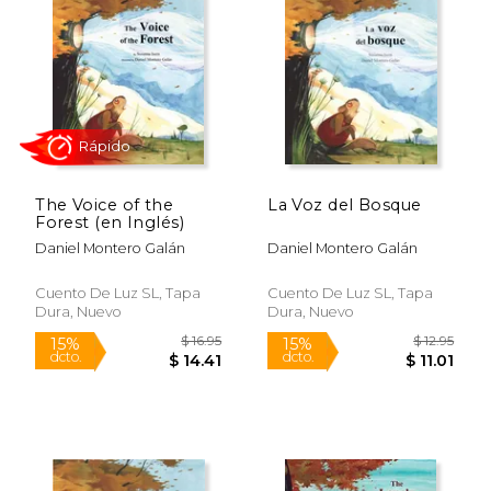
$ 14.95
$ 16
15%
15%
dcto.
dcto.
$ 12.71
$ 14.
The Voice of the
La Voz del Bosque
Forest (en Inglés)
Daniel Montero Galán
Daniel Montero Galán
Cuento De Luz SL, Tapa
Cuento De Luz SL, Tapa
Dura, Nuevo
Dura, Nuevo
Rápido