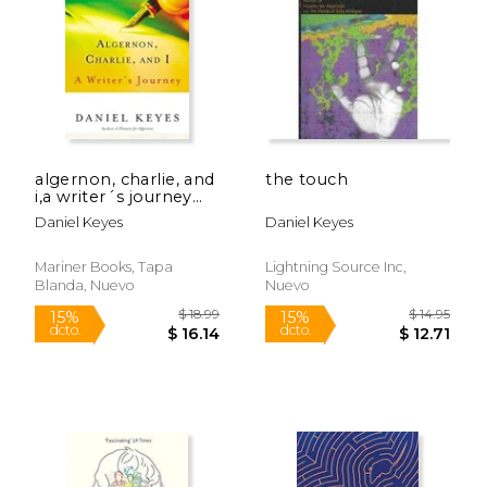
$ 59.29
50%
dcto.
$ 29.64
$ 23.
algernon, charlie, and
the touch
i,a writer´s journey
(en Inglés)
Daniel Keyes
Daniel Keyes
Mariner Books, Tapa
Lightning Source Inc,
Blanda, Nuevo
Nuevo