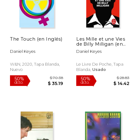
The Touch (en Inglés)
Les Mille et une Vies
de Billy Milligan (en
Francés)
Daniel Keyes
Daniel Keyes
W&N, 2020, Tapa Blanda,
Le Livre De Poche, Tapa
Nuevo
Blanda,
Usado
$ 41.70
$ 70.
50%
50%
dcto.
dcto.
$ 20.85
$ 35.