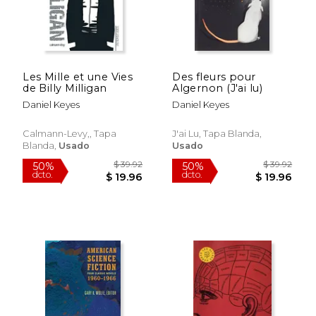
Les Mille et une Vies
Des fleurs pour
de Billy Milligan
Algernon (J'ai lu)
Daniel Keyes
Daniel Keyes
Calmann-Levy,, Tapa
J'ai Lu, Tapa Blanda,
Blanda,
Usado
Usado
$ 128.78
$ 105
50%
50%
dcto.
dcto.
$ 64.39
$ 52.