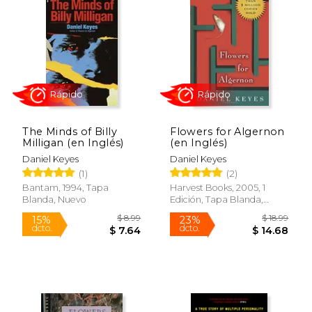
The Minds of Billy
Flowers for Algernon
Milligan (en Inglés)
(en Inglés)
Daniel Keyes
Daniel Keyes
(1)
(2)
Rápido
Rápido
Bantam, 1994, Tapa
Harvest Books, 2005, 1
Blanda, Nuevo
Edición, Tapa Blanda,
Nuevo
$ 8.99
$ 18