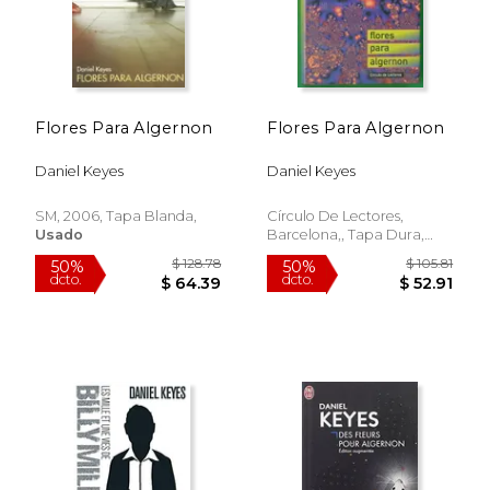
Flores Para Algernon
Flores Para Algernon
Daniel Keyes
Daniel Keyes
SM, 2006, Tapa Blanda,
Círculo De Lectores,
Usado
Barcelona,, Tapa Dura,
Usado
$ 70.38
$ 28.
50%
50%
dcto.
dcto.
$ 35.19
$ 14.