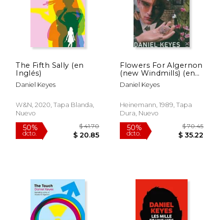
The Fifth Sally (en
Flowers For Algernon
Inglés)
(new Windmills) (en
Inglés)
Daniel Keyes
Daniel Keyes
W&N, 2020, Tapa Blanda,
Heinemann, 1989, Tapa
Nuevo
Dura, Nuevo
$ 39.92
$ 51
50%
15%
dcto.
dcto.
$ 19.96
$ 43.