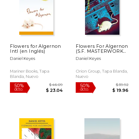
Flowers for Algernon
Flowers For Algernon
$ 41.70
$ 39.
Intl (en Inglés)
(S.F. MASTERWORKS)
50%
50%
dcto.
dcto.
(en Inglés)
$ 20.85
$ 19.
Daniel Keyes
Daniel Keyes
Mariner Books, Tapa
Orion Group, Tapa Blanda,
Blanda, Nuevo
Nuevo