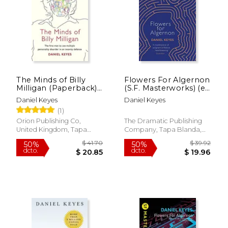
$ 18.99
$ 14
15%
15%
dcto.
dcto.
$ 16.14
$ 12.
The Minds of Billy
Flowers For Algernon
Milligan (Paperback)
(S.F. Masterworks) (en
(en Inglés)
Inglés)
Daniel Keyes
Daniel Keyes
(1)
Orion Publishing Co,
The Dramatic Publishing
United Kingdom, Tapa
Company, Tapa Blanda,
Blanda, Nuevo
Nuevo