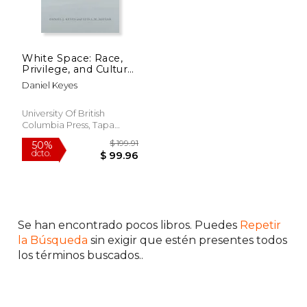
$ 37.50
$ 55.
15%
50%
dcto.
dcto.
$ 31.88
$ 27.
White Space: Race,
Privilege, and Cultural
Economies of the
Daniel Keyes
Okanagan Valley (en
Inglés)
University Of British
Columbia Press, Tapa
Dura, Nuevo
Se han encontrado pocos libros. Puedes
Repetir
la Búsqueda
sin exigir que estén presentes todos
los términos buscados..