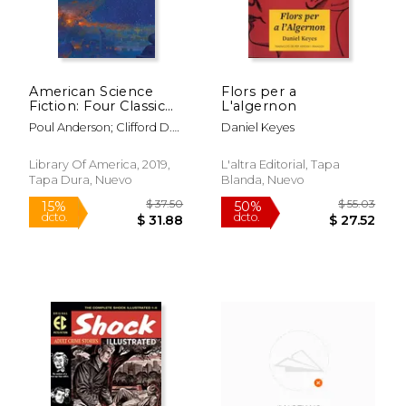
American Science
Flors per a
Fiction: Four Classic
L'algernon
Novels 1960-1966
Poul Anderson; Clifford D.
Daniel Keyes
(Loa #321): The High
Simak; Daniel Keyes;
Crusade (en Inglés)
Roger Zelazny
Library Of America, 2019,
L'altra Editorial, Tapa
Tapa Dura, Nuevo
Blanda, Nuevo
$ 39.92
$ 39.
50%
50%
dcto.
dcto.
$ 19.96
$ 19.