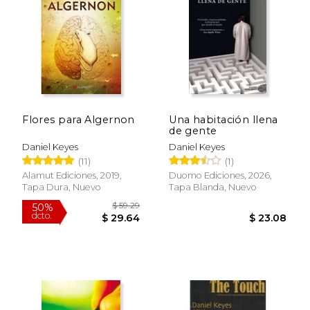
$ 30.00
$ 20.
32%
15%
dcto.
dcto.
$ 20.34
$ 17.
Flores para Algernon
Una habitación llena
de gente
Daniel Keyes
Daniel Keyes
(11)
(1)
Alamut Ediciones, 2019,
Duomo Ediciones, 2026,
Tapa Dura, Nuevo
Tapa Blanda, Nuevo