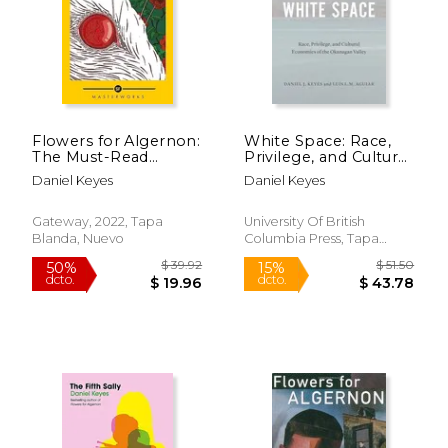
Flowers for Algernon:
White Space: Race,
The Must-Read
Privilege, and Cultural
Literary Science
Economies of the
Daniel Keyes
Daniel Keyes
Fiction Masterpiece
Okanagan Valley (en
$ 46.09
$ 39.
(S. Fl Masterworks)
Inglés)
50%
50%
dcto.
dcto.
(en Inglés)
$ 23.04
$ 19.
Gateway, 2022, Tapa
University Of British
Blanda, Nuevo
Columbia Press, Tapa
Blanda, Nuevo