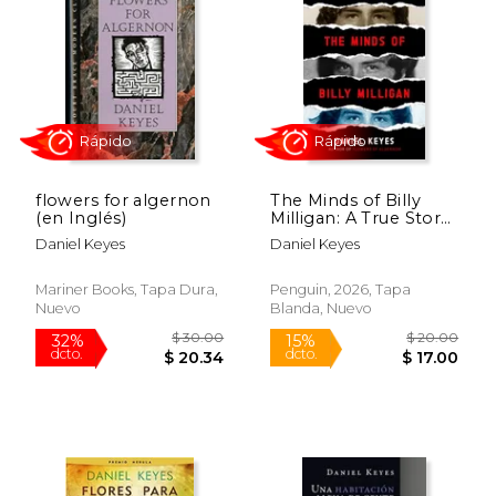
15%
23%
dcto.
dcto.
$ 7.64
$ 14.
flowers for algernon
The Minds of Billy
(en Inglés)
Milligan: A True Story
of Multiple
Daniel Keyes
Daniel Keyes
Personality (en
Inglés)
Mariner Books, Tapa Dura,
Penguin, 2026, Tapa
Nuevo
Blanda, Nuevo
Rápido
Rápido