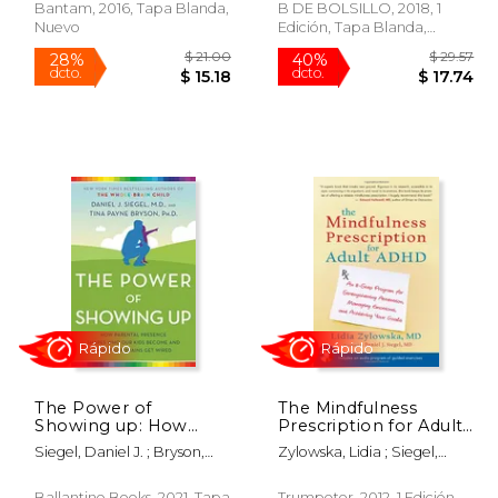
Inglés)
Bantam, 2016, Tapa Blanda,
B DE BOLSILLO, 2018, 1
Nuevo
Edición, Tapa Blanda,
Nuevo
Rápido
$ 32.81
$ 21.00
28%
40%
dcto.
dcto.
27.89
$ 15.18
The Power of
The Mindfulness
Showing up: How
Prescription for Adult
Parental Presence
Adhd: An 8-Step
Siegel, Daniel J. ; Bryson,
Zylowska, Lidia ; Siegel,
Shapes who our Kids
Program for
Tina Payne
Daniel J.
Become and how
Strengthening
Their Brains get Wired
Attention, Managing
Ballantine Books, 2021, Tapa
Trumpeter, 2012, 1 Edición,