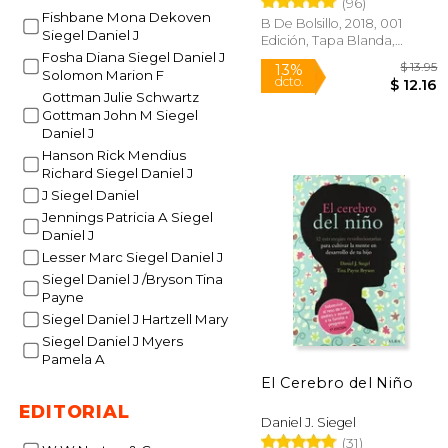
(96)
Fishbane Mona Dekoven
B De Bolsillo, 2018, 001
Rápido
Siegel Daniel J
Edición, Tapa Blanda,
Fosha Diana Siegel Daniel J
Nuevo
Solomon Marion F
Gottman Julie Schwartz
Gottman John M Siegel
Daniel J
Hanson Rick Mendius
Richard Siegel Daniel J
J Siegel Daniel
Jennings Patricia A Siegel
13%
Daniel J
dcto.
$
Lesser Marc Siegel Daniel J
Siegel Daniel J /Bryson Tina
Payne
Siegel Daniel J Hartzell Mary
Siegel Daniel J Myers
Pamela A
El Cerebro del Niño
EDITORIAL
Daniel J. Siegel
(31)