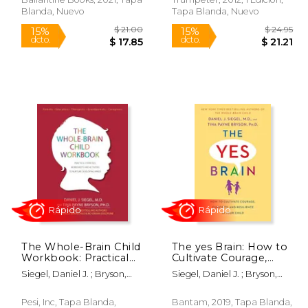
(en Inglés)
Emotions, and
Blanda, Nuevo
Tapa Blanda, Nuevo
Achieving Your Goals
(en Inglés)
Rápido
Rápido
 23.00
$ 21.00
15%
15%
The Whole-Brain Child
The yes Brain: How to
dcto.
dcto.
19.55
$ 17.85
Workbook: Practical
Cultivate Courage,
Exercises, Worksheets
Curiosity, and
Siegel, Daniel J. ; Bryson,
Siegel, Daniel J. ; Bryson,
and Activities to
Resilience in Your
Tina Payne
Tina Payne
Nurture Developing
Child (en Inglés)
Minds (en Inglés)
Pesi, Inc, Tapa Blanda,
Bantam, 2019, Tapa Blanda,