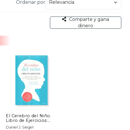
Ordenar por
Comparte y gana
dinero
El Cerebro del Niño.
Libro de Ejercicios:
Ejercicios Prácticos,
Daniel J. Siegel
Hojas de Trabajo y