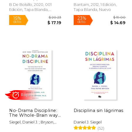
Inglés)
B De Bolsillo, 2020, 001
Bantam, 2012, 1 Edición,
Edición, Tapa Blanda,
Tapa Blanda, Nuevo
Nuevo
Rápido
 35.77
$ 20.23
15%
23%
dcto.
dcto.
30.41
$ 17.19
No-Drama Discipline:
Disciplina sin lágrimas
The Whole-Brain way
to Calm the Chaos and
Siegel, Daniel J. ; Bryson,
Daniel J. Siegel
Nurture Your Child's
Tina Payne
(52)
Developing Mind (en