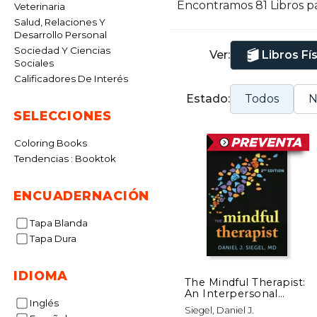
Encontramos 81 Libros p
Veterinaria
Salud, Relaciones Y
Desarrollo Personal
Sociedad Y Ciencias
Ver:
Libros Fí
Sociales
Calificadores De Interés
Estado:
Todos
N
SELECCIONES
Coloring Books
Tendencias : Booktok
ENCUADERNACIÓN
Tapa Blanda
Tapa Dura
IDIOMA
The Mindful Therapist:
An Interpersonal
Inglés
Neurobiology
Siegel, Daniel J.
Approach to Healing