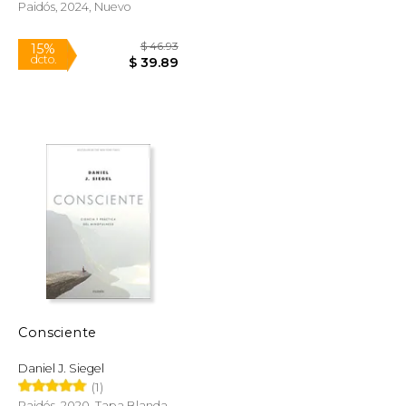
Paidós, 2024, Nuevo
$ 29.57
$ 46.93
15%
dcto.
$ 17.74
$ 39.89
Consciente
Daniel J. Siegel
(1)
Paidós, 2020, Tapa Blanda,