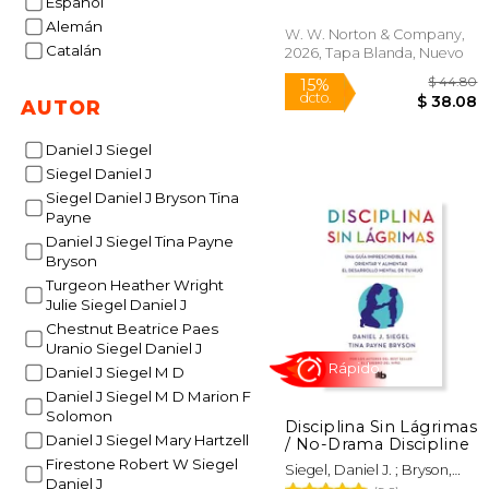
Español
and Wholeness (en
Alemán
Inglés)
W. W. Norton & Company,
Catalán
2026, Tapa Blanda, Nuevo
AUTOR
Daniel J Siegel
Siegel Daniel J
Siegel Daniel J Bryson Tina
$
15%
dcto.
Payne
$ 
Daniel J Siegel Tina Payne
Bryson
Turgeon Heather Wright
Julie Siegel Daniel J
Chestnut Beatrice Paes
Uranio Siegel Daniel J
Daniel J Siegel M D
Daniel J Siegel M D Marion F
Solomon
Disciplina Sin Lágrimas
Daniel J Siegel Mary Hartzell
/ No-Drama Discipline
Firestone Robert W Siegel
Siegel, Daniel J. ; Bryson,
Daniel J
Tina Payne