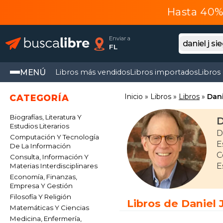
Hasta 40% 
Enviar a
FL
MENÚ
Libros más vendidos
Libros importados
Libros
Inicio
Libros
Libros
Dani
CATEGORÍA
Biografías, Literatura Y
D
Estudios Literarios
D
Computación Y Tecnología
E
De La Información
C
Consulta, Información Y
E
Materias Interdisciplinares
Economía, Finanzas,
Empresa Y Gestión
Filosofía Y Religión
Libros de Daniel 
Matemáticas Y Ciencias
Medicina, Enfermería,