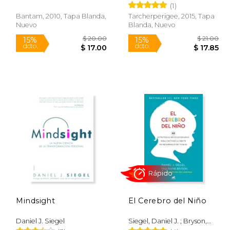
(1)
Bantam, 2010, Tapa Blanda,
Tarcherperigee, 2015, Tapa
Nuevo
Blanda, Nuevo
 44.80
$ 20.00
15%
15%
dcto.
dcto.
38.08
$ 17.00
Mindsight
El Cerebro del Niño
Daniel J. Siegel
Siegel, Daniel J. ; Bryson,
Tina Payne