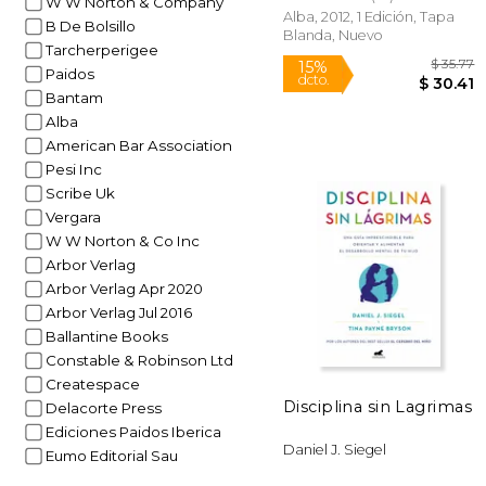
W W Norton & Company
Alba, 2012, 1 Edición, Tapa
B De Bolsillo
Blanda, Nuevo
Tarcherperigee
Paidos
Bantam
Alba
American Bar Association
Pesi Inc
Scribe Uk
Vergara
W W Norton & Co Inc
Arbor Verlag
$
15%
Arbor Verlag Apr 2020
dcto.
$ 
Arbor Verlag Jul 2016
Ballantine Books
Constable & Robinson Ltd
Createspace
Disciplina sin Lagrimas
Delacorte Press
Ediciones Paidos Iberica
Daniel J. Siegel
Eumo Editorial Sau