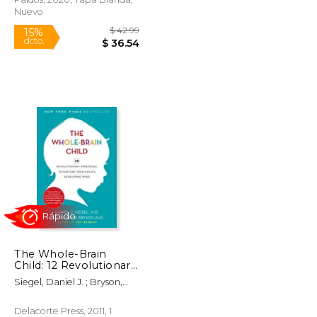
Nuevo
$ 24.95
$ 42.99
15%
The Whole-Brain
dcto.
$ 21.21
$ 36.54
Child: 12 Revolutionary
Strategies to Nurture
Siegel, Daniel J. ; Bryson,
Your Child's
Tina Payne
Developing Mind (en
Inglés)
Delacorte Press, 2011, 1