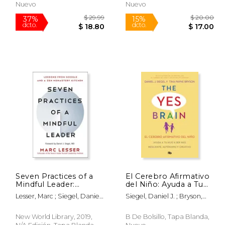
Nuevo
Nuevo
Rápido
Rápido
Seven Practices of a
El Cerebro Afirmativo
Mindful Leader:
del Niño: Ayuda a Tu
Lessons From Google
Hijo a Ser Más
 55.04
$ 29.99
37%
15%
Lesser, Marc ; Siegel, Daniel
Siegel, Daniel J. ; Bryson,
and a zen Monastery
Resiliente, Autónomo
dcto.
dcto.
33.03
$ 18.80
J.
Tina Payne
Kitchen (en Inglés)
Y Creativo. / The Yes
Brain
New World Library, 2019,
B De Bolsillo, Tapa Blanda,