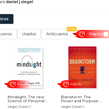
ara
daniel j siegel
sicos
Nuevo
uevos
Usados
Anticuarios
Rápido
Mindsight: The new
Brainstorm: The
Science of Personal
Power and Purpose of
Transformation (en
the Teenage Brain (en
Rápido
Rápido
Siegel, Daniel J.
Siegel, Daniel J.
Inglés)
Inglés)