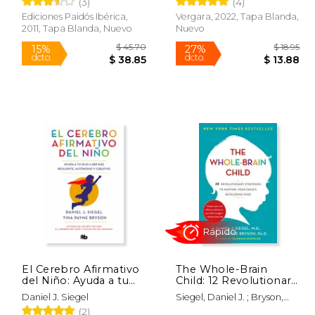
(3)
(4)
Ediciones Paidós Ibérica,
Vergara, 2022, Tapa Blanda,
Rápido
2011, Tapa Blanda, Nuevo
Nuevo
$ 13.95
$ 45.70
15%
27%
dcto.
dcto.
 12.16
$ 38.85
El Cerebro Afirmativo
The Whole-Brain
del Niño: Ayuda a tu
Child: 12 Revolutionary
Hijo a ser más
Strategies to Nurture
Daniel J. Siegel
Siegel, Daniel J. ; Bryson,
Resiliente, Autónomo
Your Child'S
Tina Payne
(2)
y Creativo
Developing Mind (en