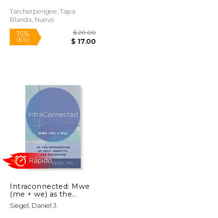
Meditation Practice
(en Inglés)
Tarcherperigee, Tapa
Rápido
Blanda, Nuevo
$ 18.95
$ 20.00
15%
dcto.
$ 13.88
$ 17.00
Intraconnected: Mwe
(me + we) as the
Integration of Self,
Siegel, Daniel J.
Identity, and
Belonging (Norton