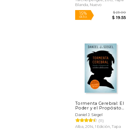
Children who Thrive
Blanda, Nuevo
(en Inglés)
Rápido
$
15%
Tormenta Cerebral: El
dcto.
$ 
Poder y el Propósito
del Cerebro
Daniel J. Siegel
Adolescente
(11)
Alba, 2014, 1 Edición, Tapa