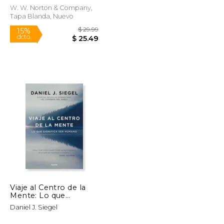
Series on
W. W. Norton & Company,
Interpersonal
Tapa Blanda, Nuevo
Neurobiology) (en
Inglés)
Rápido
$ 19.00
$ 29.99
15%
dcto.
$ 14.69
$ 25.49
Viaje al Centro de la
Mente: Lo que
Significa ser Humano
Daniel J. Siegel