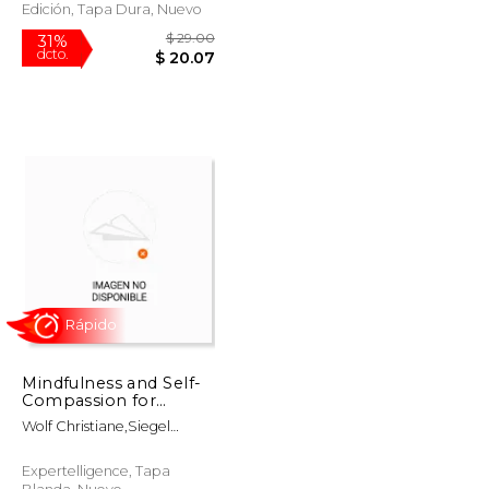
Edición, Tapa Dura, Nuevo
Rápido
Mindfulness and Self-
Compassion for
Chronic Pain: A
$ 20.00
$ 29.00
31%
Wolf Christiane,Siegel
Doctor's Prescription
dcto.
$ 17.00
$ 20.07
Daniel J.
for Natural Pain Relief
de Christiane
Expertelligence, Tapa
Wolf(Expertelligence)