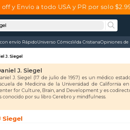
off y Envío a todo USA y PR por solo $2.
 con envío Rápido
Universo Cómics
Vida Cristiana
Opiniones de 
el J. Siegel
aniel J. Siegel
aniel J. Siegel (17 de julio de 1957) es un médico estado
scuela de Medicina de la Universidad de California e
enter for Culture, Brain, and Development y es codirec
s conocido por su libro Cerebro y mindfulness.
J Siegel