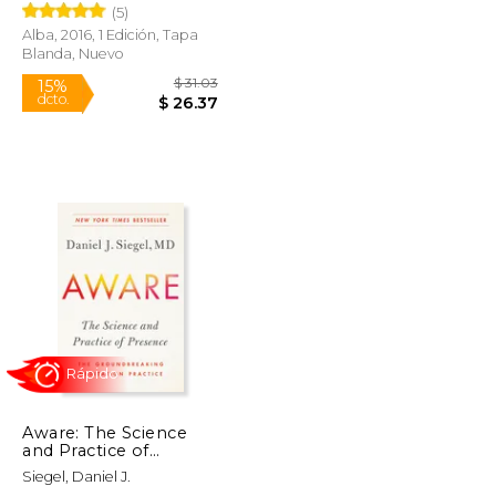
(5)
Actividades Para
Cultivar la Mente en
Alba, 2016, 1 Edición, Tapa
Desarrollo (Psicología
Blanda, Nuevo
$ 21.00
$ 31.03
15%
dcto.
$ 17.85
$ 26.37
Aware: The Science
and Practice of
Presence--The
Siegel, Daniel J.
Groundbreaking