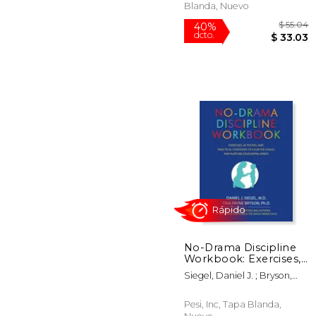
Blanda, Nuevo
No-Drama Discipline
Workbook: Exercises,
Activities, and Practical
$
40%
Siegel, Daniel J. ; Bryson,
Strategies to Calm the
dcto.
$ 
Tina Payne
Chaos and Nurture
Developing Minds (en
Pesi, Inc, Tapa Blanda,
Inglés)