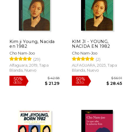
Rápido
Kim ji Young, Nacida
KIM JI - YOUNG,
en 1982
NACIDA EN 1982
Cho Nam-Joo
Cho Nam-Joo
(29)
(2)
$ 32.01
$ 16
50%
15%
dcto.
dcto.
$ 16.00
$ 14.
Alfaguara, 2019, Tapa
ALFAGUARA, 2023, Tapa
Blanda, Nuevo
Blanda, Nuevo