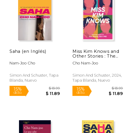
$ 19.95
$ 15
15%
15%
dcto.
dcto.
$ 16.96
$ 13.
Saha (en Inglés)
Miss Kim Knows and
Other Stories : The
sensational new work
Nam-Joo Cho
Cho Nam-Joo
from the author of
Kim Jiyoung, Born
1982
Simon And Schuster, Tapa
Simon And Schuster, 2024,
Blanda, Nuevo
Tapa Blanda, Nuevo