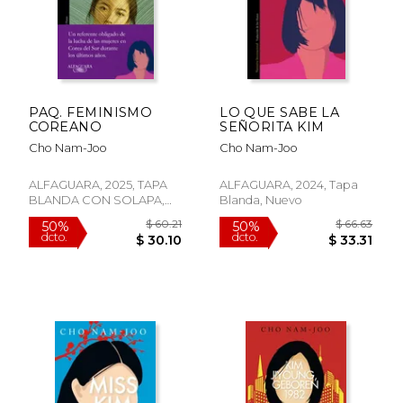
PAQ. FEMINISMO
LO QUE SABE LA
COREANO
SEÑORITA KIM
Cho Nam-Joo
Cho Nam-Joo
ALFAGUARA, 2025, TAPA
ALFAGUARA, 2024, Tapa
BLANDA CON SOLAPA,
Blanda, Nuevo
Nuevo
$ 49.
50%
dcto.
$ 16.51
$ 24.