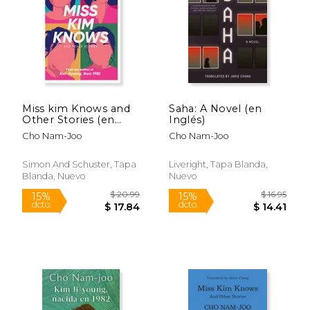
$ 43.63
$ 20.
40%
15%
dcto.
dcto.
$ 26.18
$ 17.
Miss kim Knows and
Saha: A Novel (en
Other Stories (en
Inglés)
Inglés)
Cho Nam-Joo
Cho Nam-Joo
Simon And Schuster, Tapa
Liveright, Tapa Blanda,
Blanda, Nuevo
Nuevo