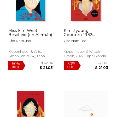
Miss kim Weiß
Kim Jiyoung,
Bescheid (en Alemán)
Geboren 1982:
Roman (en Alemán)
Cho Nam-Joo
Cho Nam-Joo
Kiepenheuer & Witsch
Kiepenheuer & Witsch
Gmbh Jan 2024,, Tapa
Gmbh, 2022, Tapa Blanda,
Blanda, Nuevo
Nuevo
$ 60.21
$ 66.
50%
50%
dcto.
dcto.
$ 30.10
$ 33.