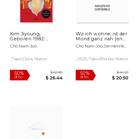
Kim Jiyoung,
Wo ich wohne, ist der
Geboren 1982:
Mond ganz nah (en
Roman (en Alemán)
,Alemán)
Cho Nam-Joo
Cho Nam-Joo;Jan Henrik
Dirks
, Tapa Dura, Nuevo
, 2025, Tapa Blanda, Nuevo
$ 42.06
$ 42.
50%
50%
dcto.
dcto.
$ 21.03
$ 21.