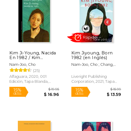
15%
15%
dcto.
dcto.
$ 18.66
$ 17.
Kim Ji-Young, Nacida
Kim Jiyoung, Born
En 1982 / Kim
1982 (en Inglés)
Jiyoung, Born 1982
Nam-Joo, Cho
Nam-Joo, Cho ; Chang,
Jamie
(25)
Alfaguara, 2020, 001
Liveright Publishing
Edición, Tapa Blanda,
Corporation, 2021, Tapa
Rápido
Nuevo
Blanda, Nuevo