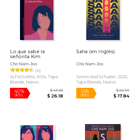
$ 13.99
$ 13
15%
15%
dcto.
dcto.
$ 11.89
$ 11.
Lo que sabe la
Saha (en Inglés)
señorita Kim
Cho Nam-Joo
Cho Nam-Joo
(4)
ALFAGUARA, 2024, Tapa
Simon And Schuster, 2022,
Blanda, Nuevo
Tapa Blanda, Nuevo