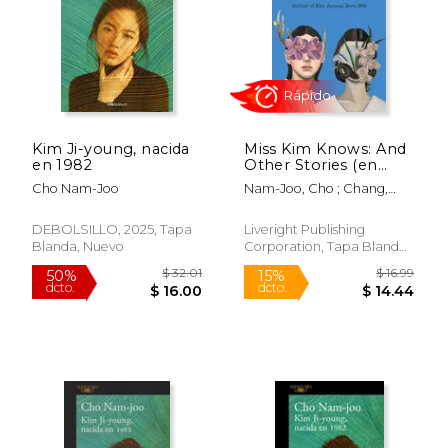
Kim Ji-young, nacida
Miss Kim Knows: And
$ 20.99
$ 16
en 1982
Other Stories (en
15%
15%
dcto.
dcto.
Inglés)
$ 17.84
$ 14.
Cho Nam-Joo
Nam-Joo, Cho ; Chang,
Jamie
DEBOLSILLO, 2025, Tapa
Liveright Publishing
Blanda, Nuevo
Corporation, Tapa Blanda,
Nuevo