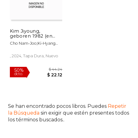
Kim Jiyoung,
geboren 1982 (en
,Alemán)
Cho Nam-Joo;Ki-Hyang
Lee
, 2024, Tapa Dura, Nuevo
Se han encontrado pocos libros. Puedes
Repetir
la Búsqueda
sin exigir que estén presentes todos
los términos buscados..
$ 52.89
$ 41
50%
50%
dcto.
dcto.
$ 26.44
$ 20.