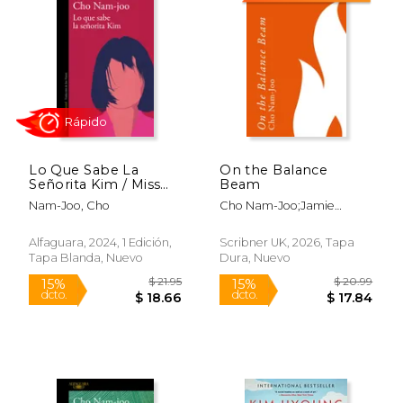
Lo Que Sabe La
On the Balance
Señorita Kim / Miss
Beam
Kim Knows and
Nam-Joo, Cho
Cho Nam-Joo;Jamie
Other Stories
Chang
Rápido
Alfaguara, 2024, 1 Edición,
Scribner UK, 2026, Tapa
Tapa Blanda, Nuevo
Dura, Nuevo
$ 21.95
$ 20.