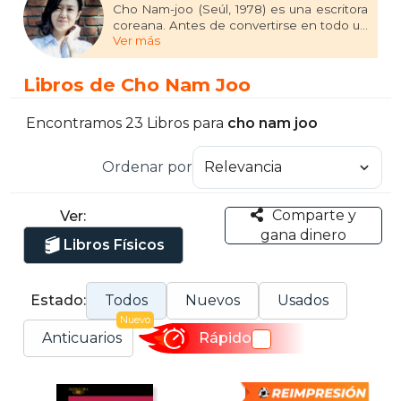
Cho Nam-joo (Seúl, 1978) es una escritora
coreana. Antes de convertirse en todo un
Ver más
fenómeno de masas en su país, se licenció
en Sociología y ha trabajado durante diez
años como guionista de televisión. Sus dos
Libros de Cho Nam Joo
primeras novelas, Cuando escuchas con
atención (2011) y Para Comaneci (2016),
lograron la aclamación de la crítica y
Encontramos 23 Libros para
cho nam joo
recibieron múltiples premios. Su primera
novela traducida al español y publicada en
Ordenar por
Alfaguara, Kim Ji-young, nacida en 1982
(2019) se convirtió en un fenómeno entre
el público de su país y fue finalista del
Comparte y
Ver:
National Book Award y llevada a la gran
gana dinero
pantalla en 2019.
Libros Físicos
Estado:
Todos
Nuevos
Usados
Nuevo
Anticuarios
Rápido