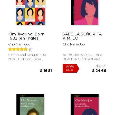
Kim Jiyoung, Born
SABE LA SEÑORITA
1982 (en Inglés)
KIM, LO
Cho Nam-Joo
Cho Nam-Joo
(1)
Simon And Schuster Uk,
ALFAGUARA, 2024, TAPA
2020, 1 Edición, Tapa
BLANDA CON SOLAPA,
$ 42.58
$ 56
50%
50%
Blanda, Nuevo
Nuevo
dcto.
dcto.
$ 21.29
$ 28.