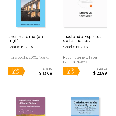
ancient rome (en
Trasfondo Espiritual
Inglés)
de las Fiestas
Cristianas, el
Charles Kovacs
Charles Kovacs
$ 18.19
$ 22.
15%
15%
dcto.
dcto.
$ 15.46
$ 19.
Floris Books, 2005, Nuevo
Rudolf Steiner., Tapa
Blanda, Nuevo