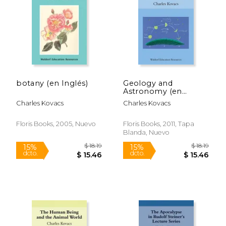
$ 20.99
$ 15
15%
15%
dcto.
dcto.
$ 17.84
$ 13.
botany (en Inglés)
Geology and
Astronomy (en
Inglés)
Charles Kovacs
Charles Kovacs
Floris Books, 2005, Nuevo
Floris Books, 2011, Tapa
Blanda, Nuevo