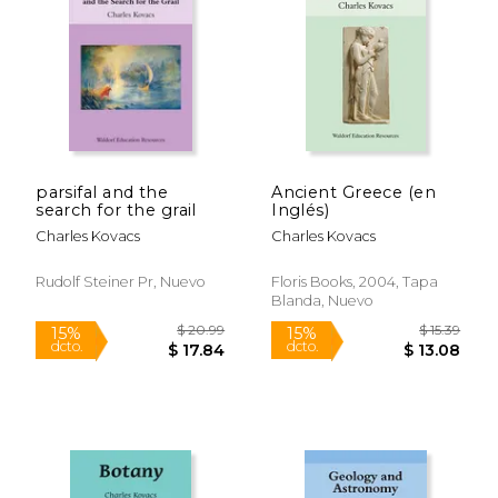
$ 14.99
$ 15
12%
12%
dcto.
dcto.
$ 13.22
$ 14.
parsifal and the
Ancient Greece (en
search for the grail
Inglés)
Charles Kovacs
Charles Kovacs
Rudolf Steiner Pr, Nuevo
Floris Books, 2004, Tapa
Blanda, Nuevo