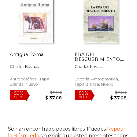
$ 43.21
$ 11
40%
15%
dcto.
dcto.
$ 25.92
$ 10.
Antigua Roma
ERA DEL
DESCUBRIMIENTO,
LA
Charles Kovacs
Charles Kovacs
Antroposófica., Tapa
Editorial Antroposófica,
Blanda, Nuevo
Tapa Blanda, Nuevo
Se han encontrado pocos libros. Puedes
Repetir
la Búsqueda
sin exigir que estén presentes todos