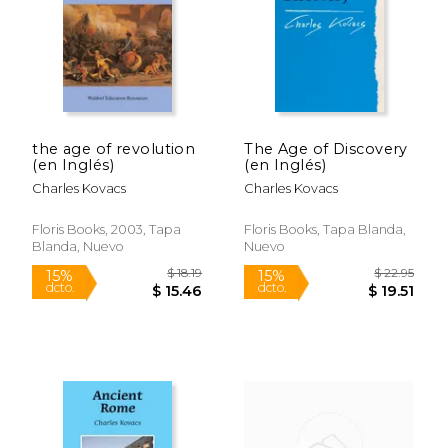
the age of revolution
The Age of Discovery
$ 20.00
$ 18
(en Inglés)
(en Inglés)
15%
15%
dcto.
dcto.
$ 17.00
$ 15.
Charles Kovacs
Charles Kovacs
Floris Books, 2003, Tapa
Floris Books, Tapa Blanda,
Blanda, Nuevo
Nuevo