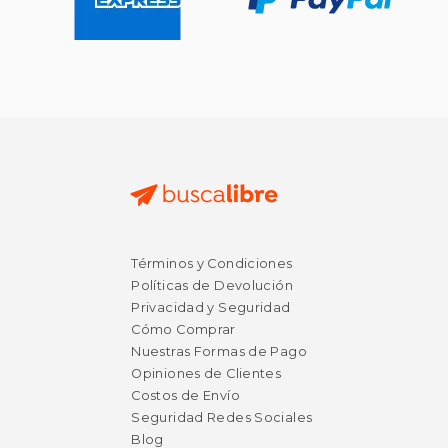
$ 74.16
$ 74
50%
50%
dcto.
dcto.
$ 37.08
$ 37.
Términos y Condiciones
Políticas de Devolución
Privacidad y Seguridad
Cómo Comprar
Nuestras Formas de Pago
Opiniones de Clientes
Costos de Envío
Seguridad Redes Sociales
Blog