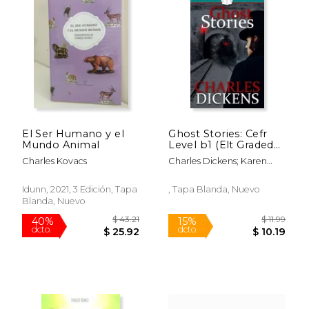
El Ser Humano y el
Ghost Stories: Cefr
Mundo Animal
Level b1 (Elt Graded
Reader) (en Inglés)
Charles Kovacs
Charles Dickens; Karen
Kovacs
Idunn, 2021, 3 Edición, Tapa
, Tapa Blanda, Nuevo
Blanda, Nuevo
$ 18.19
$ 44.
15%
40%
dcto.
dcto.
$ 15.46
$ 26.