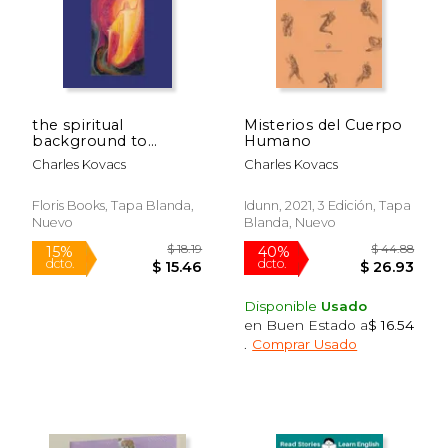
the spiritual
Misterios del Cuerpo
background to
Humano
christian festivals (en
Charles Kovacs
Charles Kovacs
Inglés)
Floris Books, Tapa Blanda,
Idunn, 2021, 3 Edición, Tapa
Nuevo
Blanda, Nuevo
$ 18.19
$ 22.
15%
15%
dcto.
dcto.
$ 15.46
$ 19.
Disponible
Usado
en Buen Estado a
$ 16.54
.
Comprar Usado