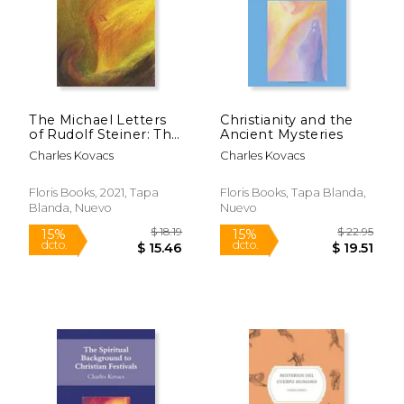
The Michael Letters
Christianity and the
of Rudolf Steiner: The
Ancient Mysteries
Mission of Archangel
Charles Kovacs
Charles Kovacs
Michael (en Inglés)
Floris Books, 2021, Tapa
Floris Books, Tapa Blanda,
Blanda, Nuevo
Nuevo
$ 15.39
$ 26.
15%
15%
dcto.
dcto.
$ 13.08
$ 22.