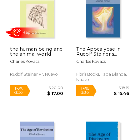
$ 18.19
$ 18
15%
15%
dcto.
dcto.
$ 15.46
$ 15.
the human being and
The Apocalypse in
the animal world
Rudolf Steiner's
Lecture Series (en
Charles Kovacs
Charles Kovacs
Inglés)
Rudolf Steiner Pr, Nuevo
Floris Books, Tapa Blanda,
Nuevo
Rápido