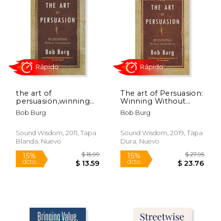
the art of
The art of Persuasion:
persuasion,winning
Winning Without
without intimidating
Intimidation (en
Bob Burg
Bob Burg
(en Inglés)
Inglés)
Rápido
Rápido
Sound Wisdom, 2011, Tapa
Sound Wisdom, 2019, Tapa
Blanda, Nuevo
Dura, Nuevo
$ 15.99
$ 27.