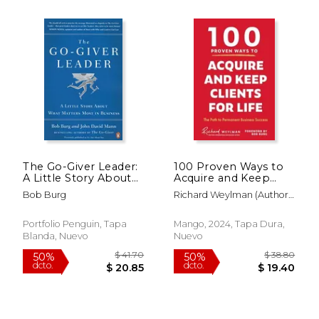
$ 41.70
$ 41.
50%
50%
dcto.
dcto.
$ 20.85
$ 20.
The Go-Giver Leader:
100 Proven Ways to
A Little Story About
Acquire and Keep
What Matters Most in
Clients for Life: The
Bob Burg
Richard Weylman (Author),
Business
Path to Permanent
Bob Burg (Foreword),
Business Success
Milton Pedraza (Afterword)
(Client Success,
Portfolio Penguin, Tapa
Mango, 2024, Tapa Dura,
Customer Retention
Blanda, Nuevo
Nuevo
Strategies) (en Inglés)