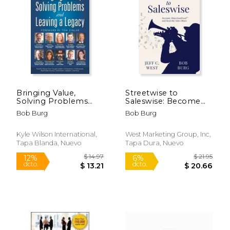
15%
15%
dcto.
dcto.
$ 13.59
$ 23.
Bringing Value,
Streetwise to
Solving Problems
Saleswise: Become
and Leaving a Legacy
ObjectionProof(TM)
Bob Burg
Bob Burg
(en Inglés)
and Beat the Sales
Blues: Become
ObjectionProof(TM)
Kyle Wilson International,
West Marketing Group, Inc,
and Beat the Sales
Tapa Blanda, Nuevo
Tapa Dura, Nuevo
Blues (en Inglés)