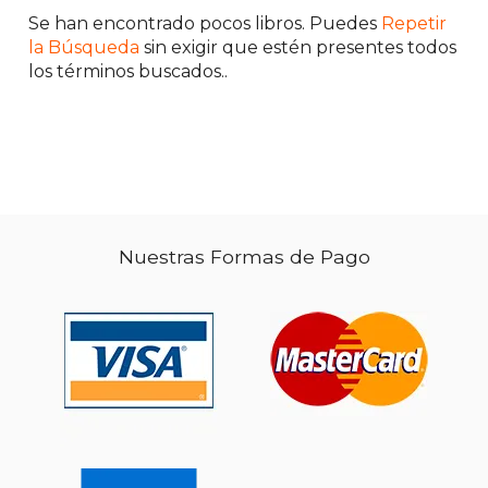
Se han encontrado pocos libros. Puedes
Repetir
la Búsqueda
sin exigir que estén presentes todos
los términos buscados..
Nuestras Formas de Pago
$ 17.97
$ 65.
12%
50%
dcto.
dcto.
$ 15.86
$ 32.