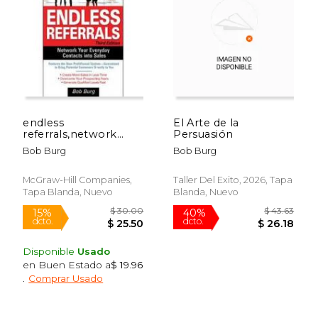
$ 14.97
$ 21
12%
6%
dcto.
dcto.
$ 13.21
$ 20.
endless
El Arte de la
referrals,network
Persuasión
your everyday
Bob Burg
Bob Burg
contacts into sales
(en Inglés)
McGraw-Hill Companies,
Taller Del Exito, 2026, Tapa
Tapa Blanda, Nuevo
Blanda, Nuevo
Disponible
Usado
en Buen Estado a
$ 19.96
.
Comprar Usado