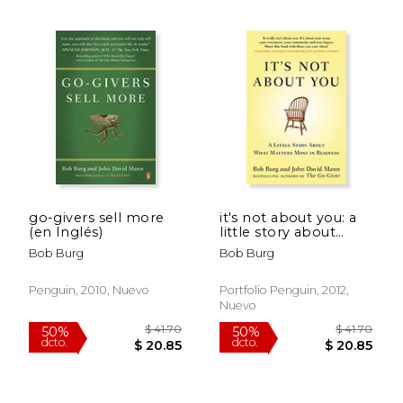
$ 30.00
$ 43.
15%
40%
dcto.
dcto.
$ 25.50
$ 26.
go-givers sell more
it's not about you: a
(en Inglés)
little story about
what matters most in
Bob Burg
Bob Burg
business. bob burg
and john david mann
(en Inglés)
Penguin, 2010, Nuevo
Portfolio Penguin, 2012,
Nuevo