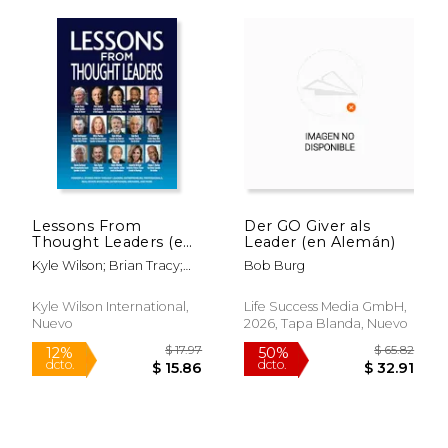
Lessons From
Der GO Giver als
Thought Leaders (en
Leader (en Alemán)
$ 41.70
$ 38.
50%
50%
Inglés)
dcto.
dcto.
Kyle Wilson; Brian Tracy;
Bob Burg
$ 20.85
$ 19.
Phil Collen; Renée Marino;
Les Brown; Denis Waitley;
Kyle Wilson International,
Life Success Media GmbH,
Mitzi Perdue; Bob Burg;
Nuevo
2026, Tapa Blanda, Nuevo
Kevin Eastman; Tom Ziglar