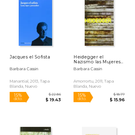
intraduisibles (2004).
Fondo de Cultura Económica ha publicado
El efecto sofístico (2008), Googléame. La
segunda misión de los Estados Unidos
(2008) y Más de una lengua (2014).
Jacques el Sofista
Heidegger el
Nazismo las Mujeres
la Filosofia
Barbara Cassin
Barbara Cassin
Manantial, 2013, Tapa
Amorrortu, 2011, Tapa
Blanda, Nuevo
Blanda, Nuevo
$ 22.86
$ 18