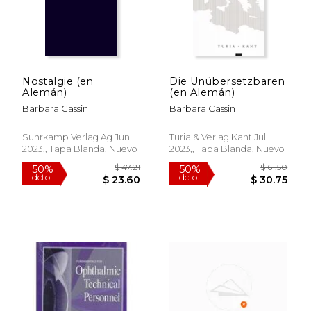
Nostalgie (en
Die Unübersetzbaren
Alemán)
(en Alemán)
Barbara Cassin
Barbara Cassin
Suhrkamp Verlag Ag Jun
Turia & Verlag Kant Jul
2023,, Tapa Blanda, Nuevo
2023,, Tapa Blanda, Nuevo
$ 105.00
$ 33
15%
50%
dcto.
dcto.
$ 89.25
$ 16.