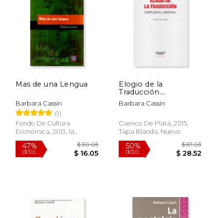
$ 38.76
$ 33.
50%
15%
dcto.
dcto.
$ 19.38
$ 28.
Mas de una Lengua
Elogio de la
Traducción.
Complicar el
Barbara Cassin
Barbara Cassin
Universal
(1)
Fondo De Cultura
Cuenco De Plata, 2015,
Económica, 2013, 1a
Tapa Blanda, Nuevo
Edición, Tapa Blanda,
Nuevo