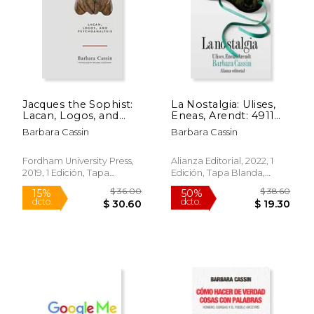
Jacques the Sophist:
La Nostalgia: Ulises,
$ 28.00
$ 22.
Lacan, Logos, and
Eneas, Arendt: 4911
15%
15%
dcto.
dcto.
Psychoanalysis (en
(Libro Bolsillo)
$ 23.80
$ 18.
Barbara Cassin
Barbara Cassin
Inglés)
Fordham University Press,
Alianza Editorial, 2022, 1
2019, 1 Edición, Tapa
Edición, Tapa Blanda,
Blanda, Nuevo
Nuevo