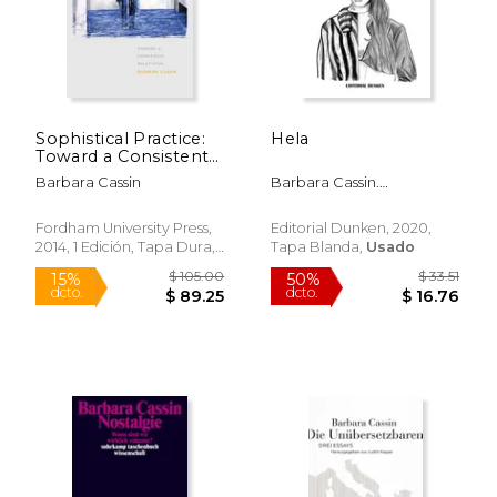
Sophistical Practice:
Hela
Toward a Consistent
Relativism (en Inglés)
Barbara Cassin
Barbara Cassin.
Traducción: Irene Agoff
Fordham University Press,
Editorial Dunken, 2020,
2014, 1 Edición, Tapa Dura,
Tapa Blanda,
Usado
Nuevo
$ 125.00
$ 91.
15%
15%
dcto.
dcto.
$ 106.25
$ 77.