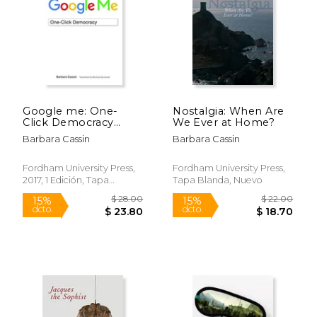
$ 30.55
$ 36.
50%
50%
dcto.
dcto.
$ 15.27
$ 18.
Google me: One-
Nostalgia: When Are
Click Democracy
We Ever at Home?
(Meaning Systems)
Barbara Cassin
Barbara Cassin
(en Inglés)
Fordham University Press,
Fordham University Press,
2017, 1 Edición, Tapa
Tapa Blanda, Nuevo
Blanda, Nuevo