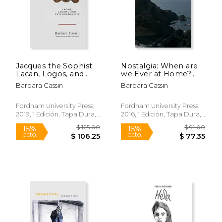
Jacques the Sophist:
Nostalgia: When are
Lacan, Logos, and
we Ever at Home?
Psychoanalysis (en
(en Inglés)
Barbara Cassin
Barbara Cassin
Inglés)
Fordham University Press,
Fordham University Press,
2019, 1 Edición, Tapa Dura,
2016, 1 Edición, Tapa Dura,
$ 88.00
$ 63.
15%
50%
Nuevo
Nuevo
dcto.
dcto.
$ 74.80
$ 31.