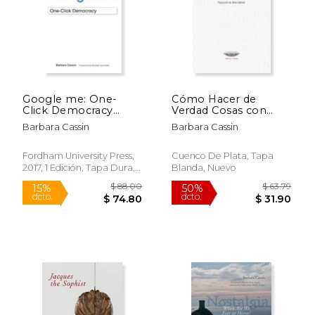
Google me: One-
Cómo Hacer de
Click Democracy
Verdad Cosas con
(Meaning Systems)
Palabras - Homero,
Barbara Cassin
Barbara Cassin
(en Inglés)
Gorgias y el Pueblo
$ 36.00
$ 38.
Arco Iris
15%
50%
dcto.
dcto.
$ 30.60
$ 19.
Fordham University Press,
Cuenco De Plata, Tapa
2017, 1 Edición, Tapa Dura,
Blanda, Nuevo
Nuevo