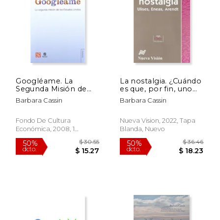
$ 30.05
$ 57.
47%
50%
dcto.
dcto.
$ 16.05
$ 28.
Googléame. La
La nostalgia. ¿Cuándo
Segunda Misión de
es que, por fin, uno
los Estados Unidos
está en su hogar?
Barbara Cassin
Barbara Cassin
Ulises, Eneas, Arendt
Fondo De Cultura
Nueva Vision, 2022, Tapa
Económica, 2008, 1
Blanda, Nuevo
Edición, Tapa Blanda,
Nuevo