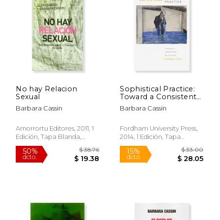
15%
15%
dcto.
dcto.
$ 19.43
$ 15.
No hay Relacion
Sophistical Practice:
Sexual
Toward a Consistent
Relativism (en Inglés)
Barbara Cassin
Barbara Cassin
Amorrortu Editores, 2011, 1
Fordham University Press,
Edición, Tapa Blanda,
2014, 1 Edición, Tapa
Nuevo
Blanda, Nuevo