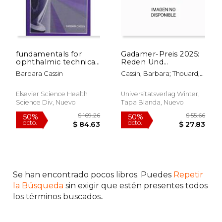
fundamentals for
Gadamer-Preis 2025:
ophthalmic technical
Reden Und
personnel
Grussworte Von
Barbara Cassin
Cassin, Barbara; Thouard,
Barbara Cassin, Denis
Denis; Dutt, Carsten
Thouard, Carsten
Dutt, Katja Patzel-
Elsevier Science Health
Universitatsverlag Winter,
Mattern, Julia Peters
Science Div, Nuevo
Tapa Blanda, Nuevo
(en Francés)
Se han encontrado pocos libros. Puedes
Repetir
$ 47.21
$ 61.
50%
50%
la Búsqueda
sin exigir que estén presentes todos
dcto.
dcto.
$ 23.60
$ 30.
los términos buscados..