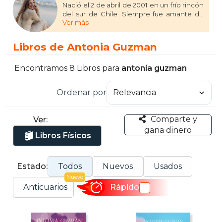
Nació el 2 de abril de 2001 en un frío rincón
del sur de Chile. Siempre fue amante de
Ver más
los brillos, la pintura, las películas de Disney
y todo lo que fuera rosado. Descubrió la
escritura a los trece años, y desde
Libros de Antonia Guzman
entonces intenta plasmar en sus historias
los mundos llenos de magia y secretos en
donde le gustaría vivir. Le encanta mezclar
Encontramos 8 Libros para
antonia guzman
y experimentar con diversos géneros,
pero sus favoritos siempre serán la
Ordenar por
fantasía, el misterio y el romance (si es
todo junto, mejor).
Comparte y
Ver:
En la actualidad se desempeña como
gana dinero
diseñadora gráfica, además de dedicarse a
Libros Físicos
la escritura. Tiene muchos proyectos
futuros que combinan ambas áreas, como
diseñar las portadas de los libros que tanto
Estado:
Todos
Nuevos
Usados
le encantan.
Nuevo
Anticuarios
Rápido