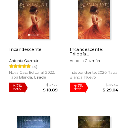
$ 46.87
$ 70
40%
50%
dcto.
dcto.
$ 28.12
$ 35.
Incandescente
Incandescente:
Trilogía
Incandescente I
Antonia Guzmán
Antonia Guzmán
(FIRMADO)
(4)
Nova Casa Editorial, 2022,
Independiente, 2026, Tapa
Tapa Blanda,
Usado
Blanda, Nuevo