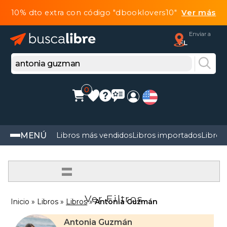
10% dto extra con código "dbooklovers10"
Ver más
Enviar a
FL
0
MENÚ
Libros más vendidos
Libros importados
Libros
=
Ver Filtros
Inicio
Libros
Libros
Antonia Guzmán
Antonia Guzmán