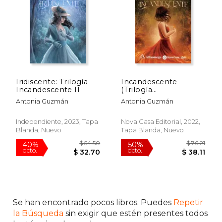
$ 37.77
$ 48.
50%
40%
dcto.
dcto.
$ 18.89
$ 29.
Iridiscente: Trilogía
Incandescente
Incandescente II
(Trilogía
incandescente 1)
Antonia Guzmán
Antonia Guzmán
Independiente, 2023, Tapa
Nova Casa Editorial, 2022,
Blanda, Nuevo
Tapa Blanda, Nuevo
Se han encontrado pocos libros. Puedes
Repetir
la Búsqueda
sin exigir que estén presentes todos