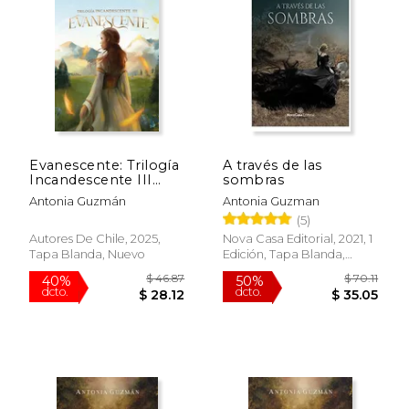
40%
40%
dcto.
dcto.
$ 24.64
$ 26.
Evanescente: Trilogía
A través de las
Incandescente III
sombras
(FIRMADO)
Antonia Guzmán
Antonia Guzman
(5)
Autores De Chile, 2025,
Nova Casa Editorial, 2021, 1
Tapa Blanda, Nuevo
Edición, Tapa Blanda,
Usado