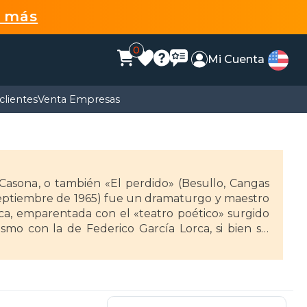
r más
0
Mi Cuenta
clientes
Venta Empresas
Casona, o también «El perdido» (Besullo, Cangas
 septiembre de 1965) fue un dramaturgo y maestro
ca, emparentada con el «teatro poético» surgido
smo con la de Federico García Lorca, si bien su
Trabaja como maestro y después como inspector,
ente una veintena de obras teatrales, además de
irige el «Teatro del puelo», compañía patrocinada