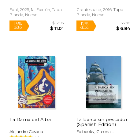
Alejandro
Edaf, 2025, 1a. Edición, Tapa
Createspace, 2016, Tapa
Blanda, Nuevo
Blanda, Nuevo
$ 12.95
$ 12.95
15%
12%
dcto.
dcto.
 11.01
$ 11.01
La Dama del Alba
La barca sin pescador
(Spanish Edition)
Alejandro Casona
Edibooks ; Casona,
Alejandro