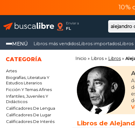
10% 
Enviar a
FL
MENÚ
Libros más vendidos
Libros importados
Libros
Inicio
Libros
Libros
Ale
CATEGORÍA
Artes
A
Biografías, Literatura Y
A
Estudios Literarios
d
Ficción Y Temas Afines
e
Infantiles, Juveniles Y
d
Didácticos
p
V
Calificadores De Lengua
p
Calificadores De Lugar
Calificadores De Interés
Libros de Alejan
A
o