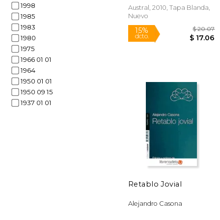
1998
Austral, 2010, Tapa Blanda,
Nuevo
1985
1983
1980
1975
1966 01 01
1964
1950 01 01
1950 09 15
1937 01 01
$
15%
dcto.
$ 
Retablo Jovial
Alejandro Casona