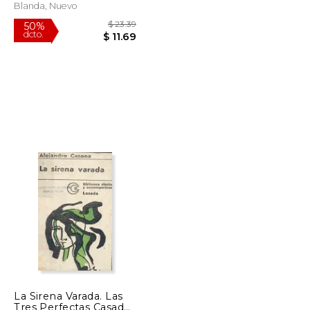
Blanda, Nuevo
$ 12.95
$ 23.39
50%
dcto.
$ 11.01
$ 11.69
La Sirena Varada. Las
Tres Perfectas Casadas