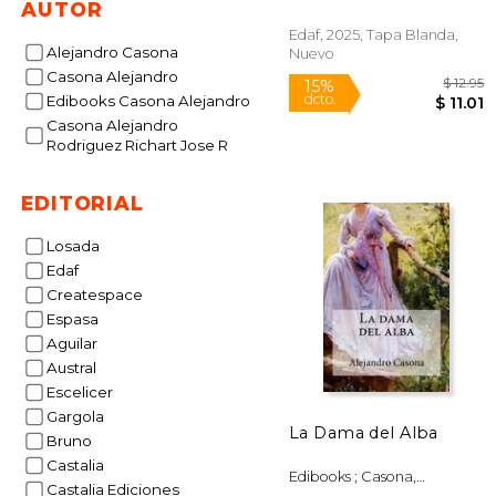
AUTOR
Edaf, 2025, Tapa Blanda,
Alejandro Casona
Nuevo
Casona Alejandro
Edibooks Casona Alejandro
Casona Alejandro
Rodriguez Richart Jose R
EDITORIAL
15%
dcto.
$
Losada
Edaf
Createspace
Espasa
Aguilar
Austral
Escelicer
Gargola
La Dama del Alba
Bruno
Castalia
Edibooks ; Casona,
Castalia Ediciones
Alejandro