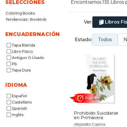
SELECCIONES
Encontramos 135 Libros 
p
A
Coloring Books
q
Tendencias : Booktok
Ver:
Libros Fí
ENCUADERNACIÓN
Estado:
Todos
N
Tapa Blanda
Libro Físico
Antiguo O Usado
Pb
Tapa Dura
IDIOMA
Español
Castellano
Spanish
Prohibido Suicidarse
Inglés
en Primavera
Rápido
Alejandro Casona