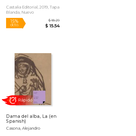
Castalia Editorial, 2019, Tapa
Blanda, Nuevo
$ 8.25
$ 18.29
15%
dcto.
$ 7.28
$ 15.54
Dama del alba, La (en
Spanish)
Casona, Alejandro