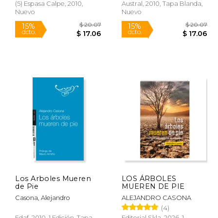
(5) Espasa Calpe, 2010,
Austral, 2010, Tapa Blanda,
Nuevo
Nuevo
$ 18.17
$ 20.07
15%
15%
dcto.
dcto.
15.45
$ 17.06
Los Arboles Mueren
LOS ÁRBOLES
de Pie
MUEREN DE PIE
Casona, Alejandro
ALEJANDRO CASONA
(4)
Edaf, 2010, 1 Edición, Tapa
Editorial Skla, 2026, 1