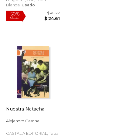
Blanda,
Usado
$ 21.78
$ 49.22
50%
Nuestra Natacha
dcto.
$ 13.07
$ 24.61
Alejandro Casona
CASTALIA EDITORIAL, Tapa