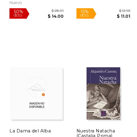
Nuevo
 39.70
$ 28.01
50%
15%
dcto.
dcto.
19.85
$ 14.00
La Dama del Alba
Nuestra Natacha
(Castalia Prima)