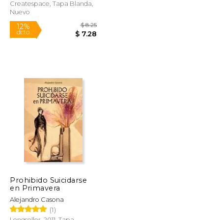
Createspace, Tapa Blanda,
Nuevo
$ 20.07
$ 8.25
12%
dcto.
$ 17.06
$ 7.28
Prohibido Suicidarse
en Primavera
Alejandro Casona
(1)
Longseller, 2011, Tapa