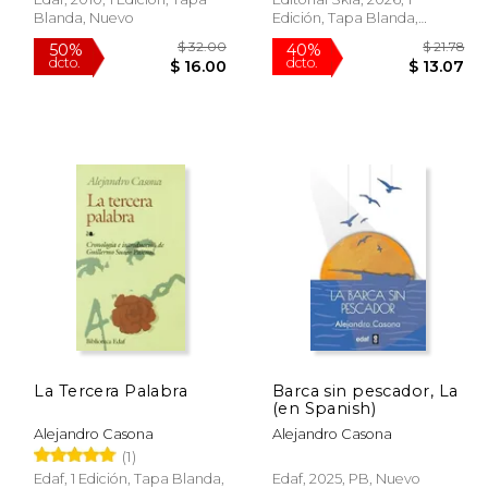
Blanda, Nuevo
Edición, Tapa Blanda,
Nuevo
 35.04
$ 32.00
50%
40%
La Tercera Palabra
Barca sin pescador, La
dcto.
dcto.
17.52
$ 16.00
(en Spanish)
Alejandro Casona
Alejandro Casona
(1)
Edaf, 1 Edición, Tapa Blanda,
Edaf, 2025, PB, Nuevo