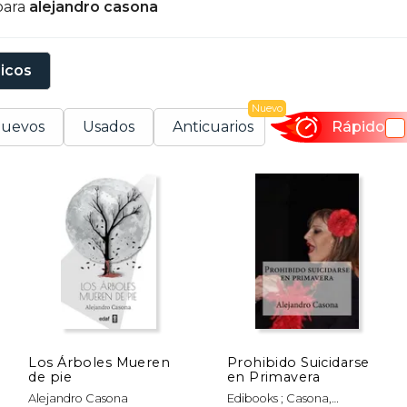
para
alejandro casona
or las autoridades de la república. Casona se da a con
mérica vuelve a España en 1962, conociendo un notable é
ue cerraría su carrera literaria:«El caballero de las espue
sicos
Nuevo
uevos
Usados
Anticuarios
Rápido
Los Árboles Mueren
Prohibido Suicidarse
de pie
en Primavera
Alejandro Casona
Edibooks ; Casona,