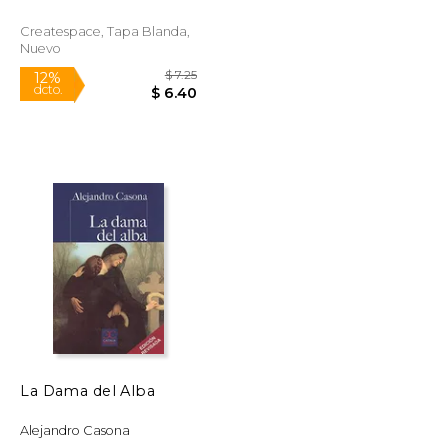
Alejandro
Createspace, Tapa Blanda,
Nuevo
$ 7.75
$ 7.25
12%
dcto.
$ 6.84
$ 6.40
La Dama del Alba
Alejandro Casona