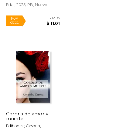
Edaf, 2025, PB, Nuevo
Rápido
$ 19.46
$ 12.95
15%
dcto.
$ 16.54
$ 11.01
Corona de amor y
muerte
Edibooks ; Casona,
Alejandro