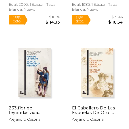
Edaf, 2003, 1 Edición, Tapa
Edaf, 1985, 1 Edición, Tapa
Blanda, Nuevo
Blanda, Nuevo
 20.07
$ 16.86
15%
15%
dcto.
dcto.
17.06
$ 14.33
233.flor de
El Caballero De Las
leyendas.vida
Espuelas De Oro ;
fco.pizarro.(austral)
Retablo Jovial
Alejandro Casona
Alejandro Casona