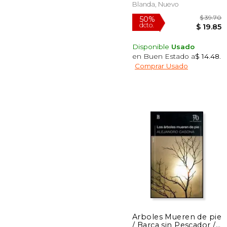
Blanda, Nuevo
Disponible
Usado
en Buen Estado a
$ 14.48
.
Comprar Usado
$
50%
dcto.
$ 
Arboles Mueren de pie
/ Barca sin Pescador /