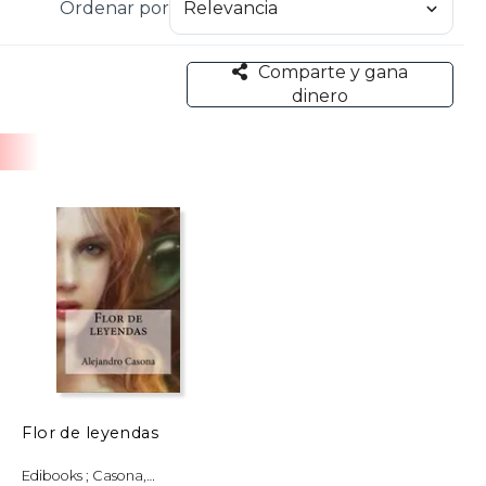
Ordenar por
ocer literariamente en los años 30. Exiliado en
xito de público y crítica y aun escribir la obra
las de oro» en 1964.
Comparte y gana
dinero
Flor de leyendas
Edibooks ; Casona,