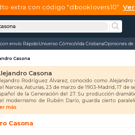
dto extra con código "dbooklovers10"
Ve
 con envío Rápido
Universo Cómics
Vida Cristiana
Opiniones de 
jandro Casona
lejandro Casona
lejandro Rodríguez Álvarez, conocido como Alejandro 
el Narcea, Asturias, 23 de marzo de 1903-Madrid, 17 de
spañol de la Generación del 27. Su producción dramáti
el modernismo de Rubén Darío, guarda cierto paraleli
oética tiene el regusto amargo de la supervivencia. 
er más
ero, ya a partir de 1931, se dedica por entero al teatro.
dro Casona
ntes de morir en Madrid en 1965, escribe aproximadam
tros textos menores. Entre 1931 y 1936, Casona anima y d