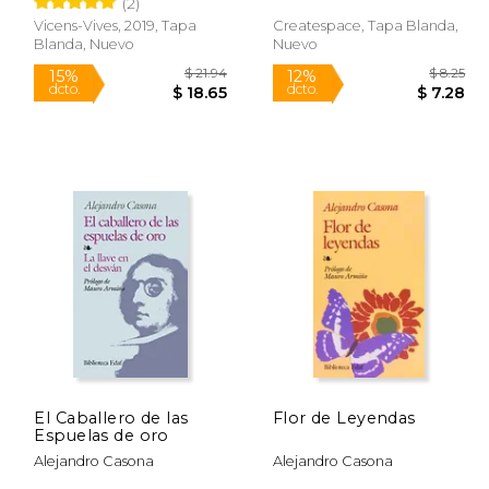
(2)
Vicens-Vives, 2019, Tapa
Createspace, Tapa Blanda,
Blanda, Nuevo
Nuevo
$ 8.96
$ 21.94
15%
12%
dcto.
dcto.
$ 7.61
$ 18.65
El Caballero de las
Flor de Leyendas
Espuelas de oro
Alejandro Casona
Alejandro Casona