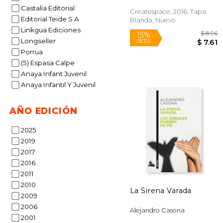
Castalia Editorial
Createspace, 2016, Tapa
Editorial Teide S A
Blanda, Nuevo
Linkgua Ediciones
Longseller
Porrua
(5) Espasa Calpe
Anaya Infant Juvenil
Anaya Infantil Y Juvenil
AÑO EDICIÓN
15%
dcto.
2025
2019
2017
2016
2011
2010
La Sirena Varada
2009
2006
Alejandro Casona
2001