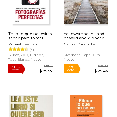
Todo lo que necesitas
Yellowstone: A Land
saber para tomar
of Wild and Wonder
fotografías perfectas
(en Inglés)
Michael Freeman
Cauble, Christopher
(4)
Blume, 2019, 1 Edición,
Riverbend, Tapa Dura,
Tapa Blanda, Nuevo
Nuevo
$ 34.54
$ 55.
50%
50%
dcto.
dcto.
$ 17.27
$ 27.