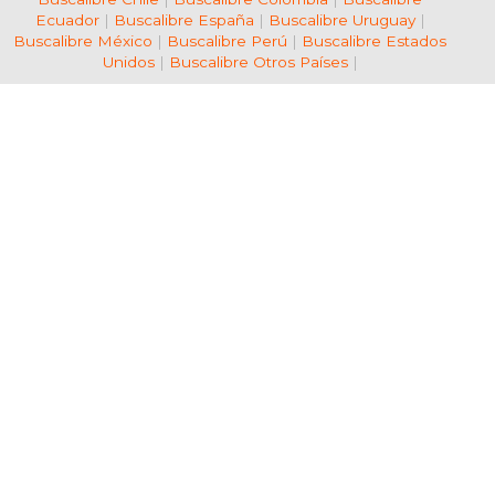
Ecuador
|
Buscalibre España
|
Buscalibre Uruguay
|
Buscalibre México
|
Buscalibre Perú
|
Buscalibre Estados
Unidos
|
Buscalibre Otros Países
|