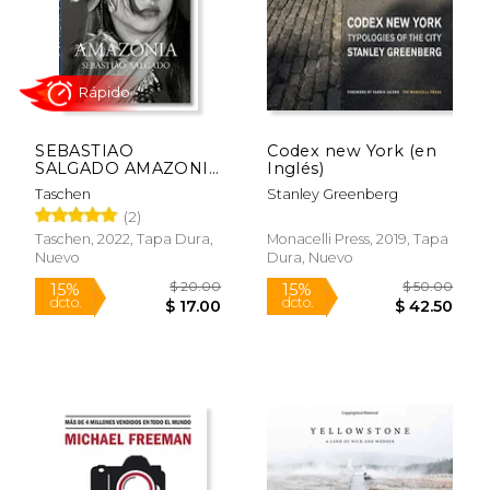
SEBASTIAO
Codex new York (en
SALGADO AMAZONIA
Inglés)
(en Inglés)
Taschen
Stanley Greenberg
(2)
Taschen, 2022, Tapa Dura,
Monacelli Press, 2019, Tapa
Nuevo
Dura, Nuevo
$ 23.73
$ 55.
15%
15%
dcto.
dcto.
$ 20.17
$ 46.