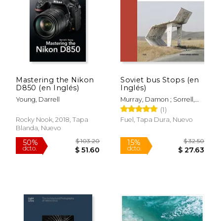
Mastering the Nikon
Soviet bus Stops (en
D850 (en Inglés)
Inglés)
Young, Darrell
Murray, Damon ; Sorrell,
Stephen ; Meades,
(1)
$ 44.93
$ 73.
Jonathan
50%
50%
Rocky Nook, 2018, Tapa
Fuel, Tapa Dura, Nuevo
dcto.
dcto.
$ 22.47
$ 36.
Blanda, Nuevo