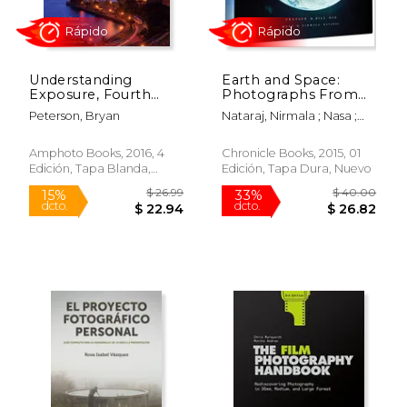
Understanding
Earth and Space:
Exposure, Fourth
Photographs From
Edition: How to
the Archives of Nasa
Peterson, Bryan
Nataraj, Nirmala ; Nasa ;
Shoot Great
(en Inglés)
$ 69.55
$ 60.
Nye, Bill
50%
33%
Photographs With
dcto.
dcto.
$ 34.77
$ 40.
any Camera (en
Amphoto Books, 2016, 4
Chronicle Books, 2015, 01
Inglés)
Edición, Tapa Blanda,
Edición, Tapa Dura, Nuevo
Nuevo
Rápido
Rápido