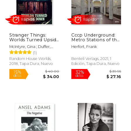
$ 25.50
$ 102.
Stranger Things:
Cccp Underground:
Worlds Turned Upside
Metro Stations of the
Down: The Official
Soviet era (en Inglés)
McIntyre, Gina ; Duffer,
Herfort, Frank
Behind-The-Scenes
Matt ; Duffer, Ross
(1)
Companion (en
Inglés)
Random House Worlds,
Benteli Verlags, 2021, 1
2018, Tapa Dura, Nuevo
Edición, Tapa Dura, Nuevo
Rápido
Rápido