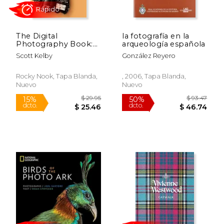
The Digital
la fotografía en la
Photography Book:
arqueología española
The Step-By-Step
Scott Kelby
González Reyero
Secrets for how to
Make Your Photos
Look Like the Pros'!
Rocky Nook, Tapa Blanda,
, 2006, Tapa Blanda,
(en Inglés)
Nuevo
Nuevo
$ 72.85
$ 44.
50%
15%
dcto.
dcto.
$ 36.42
$ 38.