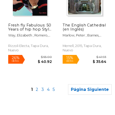
$ 47.95
$ 20.
50%
6%
dcto.
dcto.
$ 23.97
$ 19.
Fresh fly Fabulous: 50
The English Cathedral
Years of hip hop Style
(en Inglés)
(en Inglés)
Way, Elizabeth ; Romero,
Marlow, Peter ; Barnes,
Elena ; Slick Rick
Martin ; Goodall, John
Rizzoli Electa, Tapa Dura,
Merrell, 2015, Tapa Dura,
Nuevo
Nuevo
1
2
3
4
5
Página Siguiente