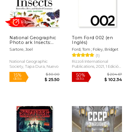
National Geographic
Tom Ford 002 (en
Photo ark Insects:
Inglés)
Butterflies, Bees, and
Sartore, Joel
Ford, Tom ; Foley, Bridget
Kindred Creatures
(1)
(The Photo Ark) (en
Inglés)
National Geographic
Rizzoli International
Society, Tapa Dura, Nuevo
Publications, 2021, 1 Edición,
Rápido
Tapa Dura, Nuevo
$ 30.00
$ 204.
15%
50%
dcto.
dcto.