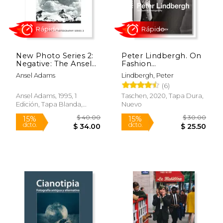
$ 40.00
$ 39.
15%
32%
dcto.
dcto.
$ 34.00
$ 27.
New Photo Series 2:
Peter Lindbergh. On
Negative: The Ansel
Fashion
Adams Photography
Photography. 40Th
Ansel Adams
Lindbergh, Peter
Series 2 (en Inglés)
Anniversary Edition
(6)
(en Inglés)
Ansel Adams, 1995, 1
Taschen, 2020, Tapa Dura,
Edición, Tapa Blanda,
Nuevo
Nuevo
Rápido
Rápido