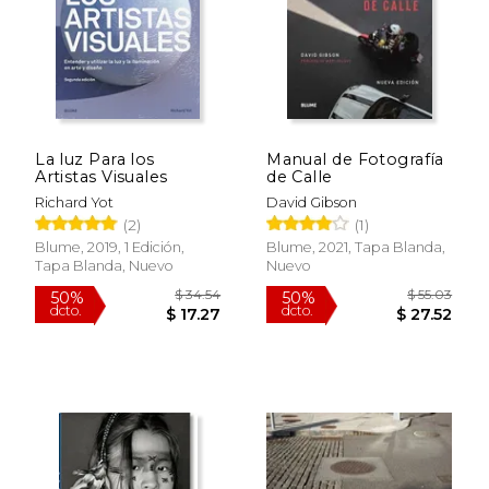
La luz Para los
Manual de Fotografía
Artistas Visuales
de Calle
Richard Yot
David Gibson
(2)
(1)
Blume, 2019, 1 Edición,
Blume, 2021, Tapa Blanda,
Tapa Blanda, Nuevo
Nuevo
$ 103.20
$ 32.
50%
15%
dcto.
dcto.
$ 51.60
$ 27.