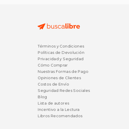
$ 30.00
$ 34.
15%
50%
Términos y Condiciones
dcto.
dcto.
$ 25.50
$ 17.
Políticas de Devolución
Privacidad y Seguridad
Cómo Comprar
Nuestras Formas de Pago
Opiniones de Clientes
Costos de Envío
Seguridad Redes Sociales
Blog
Lista de autores
Incentivo a la Lectura
Libros Recomendados