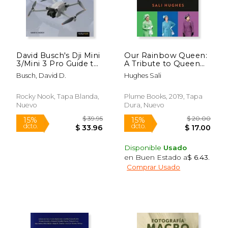
$ 65.00
$ 76.
15%
50%
dcto.
dcto.
$ 55.25
$ 38.
David Busch's Dji Mini
Our Rainbow Queen:
3/Mini 3 Pro Guide to
A Tribute to Queen
Drone Photography
Elizabeth ii and her
Busch, David D.
Hughes Sali
(en Inglés)
Colorful Wardrobe
(en Inglés)
Rocky Nook, Tapa Blanda,
Plume Books, 2019, Tapa
Nuevo
Dura, Nuevo
Disponible
Usado
en Buen Estado a
$ 6.43
.
Rápido
Comprar Usado