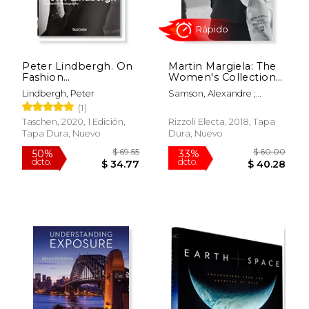
Peter Lindbergh. On
Martin Margiela: The
$ 26.08
$ 51
12%
50%
Fashion
Women's Collections
dcto.
dcto.
$ 23.01
$ 25.
Photography. 40Th
1989-2009 (en
Lindbergh, Peter
Samson, Alexandre ;
Anniversary Edition
Inglés)
Saillard, Olivier
(1)
(en Inglés)
Taschen, 2020, 1 Edición,
Rizzoli Electa, 2018, Tapa
Tapa Dura, Nuevo
Dura, Nuevo
Rápido