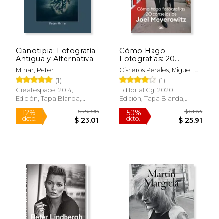
$ 40.00
$ 30.
15%
15%
dcto.
dcto.
$ 34.00
$ 25.
Cianotipia: Fotografía
Cómo Hago
Antigua y Alternativa
Fotografías: 20
Consejos de Joel
Mrhar, Peter
Cisneros Perales, Miguel ;
Meyerowitz
Meyerowitz, Joel
(1)
(1)
Createspace, 2014, 1
Editorial Gg, 2020, 1
Edición, Tapa Blanda,
Edición, Tapa Blanda,
Nuevo
Nuevo