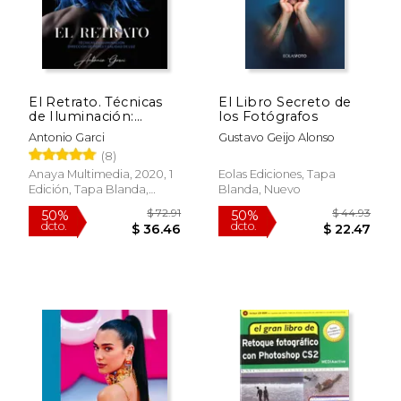
dcto.
dcto.
$ 17.00
$ 42.
El Retrato. Técnicas
El Libro Secreto de
de Iluminación:
los Fotógrafos
Dirección de Poses y
Antonio Garci
Gustavo Geijo Alonso
Calidad de luz
(8)
Anaya Multimedia, 2020, 1
Eolas Ediciones, Tapa
Edición, Tapa Blanda,
Blanda, Nuevo
Nuevo