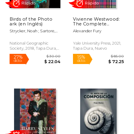
Birds of the Photo
Vivienne Westwood:
Rápido
ark (en Inglés)
The Complete
Collections (Catwalk)
Strycker, Noah ; Sartore,
Alexander Fury
(en Inglés)
Joel
National Geographic
Yale University Press, 2021,
Society, 2018, Tapa Dura,
Tapa Dura, Nuevo
Nuevo
$ 29.95
$ 93.
15%
50%
dcto.
dcto.
$ 25.46
$ 46.