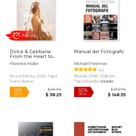
$ 39.95
$ 20.
15%
15%
dcto.
dcto.
$ 33.96
$ 17.
Dolce & Gabbana:
Manual del Fotógrafo
From the Heart to
the Hands (en Inglés)
Florence Müller
Michael Freeman
(4)
Rizzoli Electa, 2024, Tapa
Blume, 2018, 1 Edición,
Dura, Nuevo
Tapa Blanda,
Usado