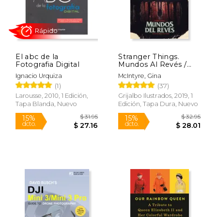
El abc de la
Stranger Things.
Fotografia Digital
Mundos Al Revés /
Stranger Things:
Ignacio Urquiza
McIntyre, Gina
Worlds Turned Upside
(1)
(37)
Down
Larousse, 2010, 1 Edición,
Grijalbo Ilustrados, 2019, 1
Tapa Blanda, Nuevo
Edición, Tapa Dura, Nuevo