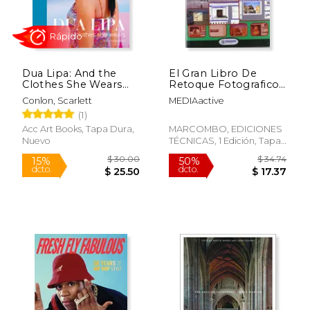
$ 51.14
$ 29.
50%
15%
dcto.
dcto.
$ 25.57
$ 25.
Dua Lipa: And the
El Gran Libro De
Clothes She Wears
Retoque Fotografico
(en Inglés)
Con Photoshop Cs2
Conlon, Scarlett
MEDIAactive
(1)
Acc Art Books, Tapa Dura,
MARCOMBO, EDICIONES
Nuevo
TÉCNICAS, 1 Edición, Tapa
Blanda, Nuevo