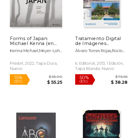
Forms of Japan:
Tratamiento Digital
Michael Kenna (en
de Imágenes
Rápido
Inglés)
Fotográficas.
Kenna Michael,Meyer-Lohr
Álvaro Torres Rojas,Rocío
Arpg0110 -
Yvonne
San Cristóbal Alcaide
Tratamiento y
Maquetación de
Prestel, 2022, Tapa Dura,
Ic Editorial, 2013, 1 Edición,
Elementos Gráficos
Nuevo
Tapa Blanda, Nuevo
en Preimpresión
$ 30.00
$ 66.
15%
50%
dcto.
dcto.
$ 25.50
$ 33.