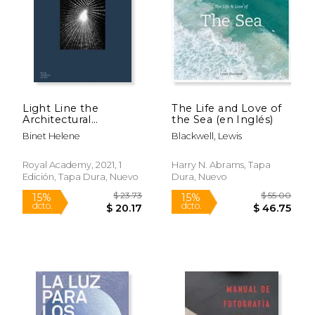
Rápido
Light Line the
The Life and Love of
Architectural
the Sea (en Inglés)
Photographs of
Binet Helene
Blackwell, Lewis
Helene Binet (en
Inglés)
Royal Academy, 2021, 1
Harry N. Abrams, Tapa
Edición, Tapa Dura, Nuevo
Dura, Nuevo
$ 45.00
$ 296.
15%
50%
dcto.
dcto.
$ 38.25
$ 148.