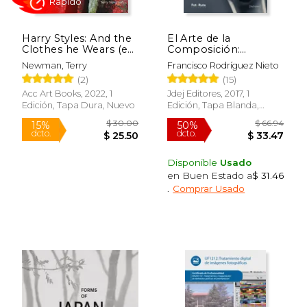
Harry Styles: And the
El Arte de la
Clothes he Wears (en
Composición:
Inglés)
Enriquece tu Mirada
Newman, Terry
Francisco Rodríguez Nieto
Fotográfica
Rápido
Rápido
(2)
(15)
Acc Art Books, 2022, 1
Jdej Editores, 2017, 1
Edición, Tapa Dura, Nuevo
Edición, Tapa Blanda,
Nuevo
Disponible
Usado
en Buen Estado a
$ 31.46
.
Comprar Usado
$ 30.00
$ 85.
27%
15%
dcto.
dcto.
$ 22.04
$ 72.