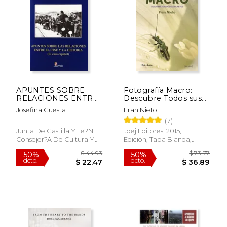
$ 31.95
$ 32.
15%
15%
dcto.
dcto.
$ 27.16
$ 28.
APUNTES SOBRE
Fotografía Macro:
RELACIONES ENTRE
Descubre Todos sus
CINE Y HISTORIA
Secretos
Josefina Cuesta
Fran Nieto
(CASO ESPA?OL
(7)
Junta De Castilla Y Le?n.
Jdej Editores, 2015, 1
Consejer?a De Cultura Y
Edición, Tapa Blanda,
Turismo, Tapa Blanda,
Nuevo
Nuevo