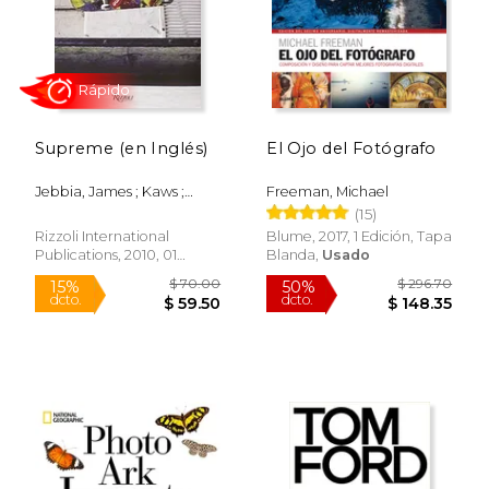
Supreme (en Inglés)
El Ojo del Fotógrafo
Jebbia, James ; Kaws ;
Freeman, Michael
Rápido
O'Brien, Glenn
(15)
Rizzoli International
Blume, 2017, 1 Edición, Tapa
Publications, 2010, 01
Blanda,
Usado
Edición, Tapa Dura, Nuevo
$ 70.00
$ 296.
15%
50%
dcto.
dcto.
$ 59.50
$ 148.