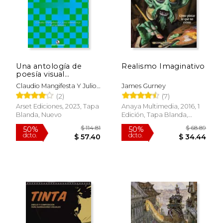
Una antología de
Realismo Imaginativo
poesía visual
argentina y brasileña
Claudio Mangifesta Y Julio
James Gurney
Mendonça, Compiladores
(2)
(7)
$ 48.86
50%
Arset Ediciones, 2023, Tapa
Anaya Multimedia, 2016, 1
dcto.
$ 24.43
$ 19.
Blanda, Nuevo
Edición, Tapa Blanda,
Nuevo