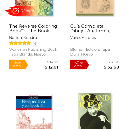
The Reverse Coloring
Guía Completa
Book™: The Book
Dibujo. Anatomía,
has the Colors, you
Modelos, Figuras y
Norton, Kendra
Varios Autores
Draw the Lines! (en
Poses
(4)
Inglés)
Workman Publishing, 2021,
Blume, 1 Edición, Tapa
Tapa Blanda, Nuevo
Dura, Nuevo
Rápido
$ 14.99
$ 65.
16%
50%