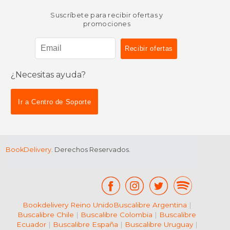
Suscríbete para recibir ofertas y
promociones
¿Necesitas ayuda?
$ 17.64
$ 39.
15%
15%
dcto.
dcto.
$ 15.00
$ 33.
Ir a Centro de Soporte
BookDelivery
. Derechos Reservados.
Bookdelivery Reino Unido
Buscalibre Argentina
|
Buscalibre Chile
|
Buscalibre Colombia
|
Buscalibre
Ecuador
|
Buscalibre España
|
Buscalibre Uruguay
|