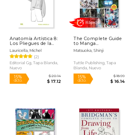
Rápido
Rápido
Anatomía Artística 8:
The Complete Guide
Los Pliegues de la
to Manga
Ropa
Composition: Learn
Lauricella, Michel
Matsuoka, Shinji
the Art of
(2)
Perspective and
Dynamic Storytelling
Editorial Gg, Tapa Blanda,
Tuttle Publishing, Tapa
(Over 400
Nuevo
Blanda, Nuevo
$ 39.95
$ 24.
Illustrations!) (en
35%
15%
Inglés)
dcto.
dcto.
$ 25.93
$ 21.