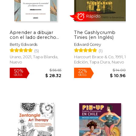
Aprender a dibujar
The Gashlycrumb
con el lado derecho
Tinies (en Inglés)
del cerebro
Betty Edwards
Edward Gorey
Rápido
(5)
(1)
Urano, 2021, Tapa Blanda,
Harcourt Brace & Co, 1991, 1
Nuevo
Edición, Tapa Dura, Nuevo
$ 56.65
$ 14.
50%
22%
dcto.
dcto.
$ 28.32
$ 10.