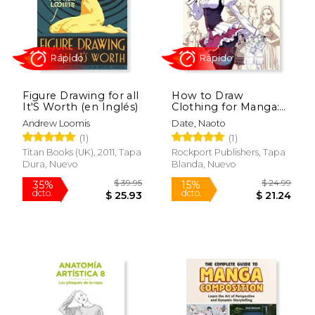
Rápido
Figure Drawing for all
How to Draw
It'S Worth (en Inglés)
Clothing for Manga:
Learn to Draw
Andrew Loomis
Date, Naoto
Amazing Outfits and
(1)
(1)
$ 39.95
$ 17
Creative Costumes
15%
15%
dcto.
dcto.
for Manga and Anime
$ 33.96
$ 15.
Titan Books (UK), 2011, Tapa
Rockport Publishers, Tapa
- 35+ Outfits Side by
Dura, Nuevo
Blanda, Nuevo
Side With Modeled
Photos (en Inglés)