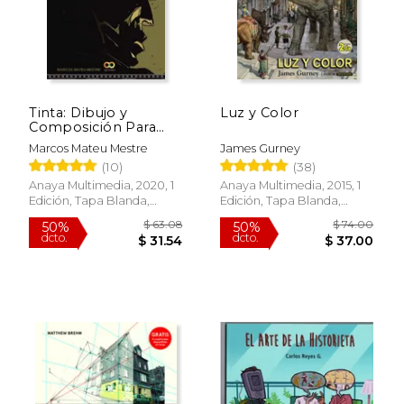
Rápido
Rápido
Tinta: Dibujo y
Luz y Color
Composición Para
Narradores Visuales
Marcos Mateu Mestre
James Gurney
(10)
(38)
Anaya Multimedia, 2020, 1
Anaya Multimedia, 2015, 1
Edición, Tapa Blanda,
Edición, Tapa Blanda,
Nuevo
Nuevo
$ 18.99
$ 19
15%
21%
dcto.
dcto.
$ 16.14
$ 15.