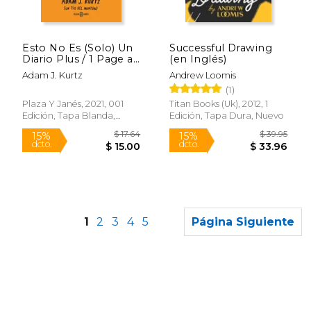
$ 45.00
$ 14.
29%
15%
dcto.
dcto.
$ 32.14
$ 12.
Esto No Es (Solo) Un
Successful Drawing
Diario Plus / 1 Page at
(en Inglés)
a Time: A Daily
Adam J. Kurtz
Andrew Loomis
Creative Companion
(1)
Plaza Y Janés, 2021, 001
Titan Books (Uk), 2012, 1
Edición, Tapa Blanda,
Edición, Tapa Dura, Nuevo
Nuevo
1
2
3
4
5
Página Siguiente