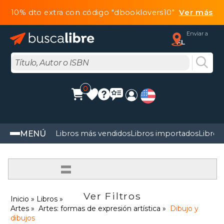
10% dto extra con código "dbooklovers10"
Ver más
Enviar a
FL
0
MENÚ
Libros más vendidos
Libros importados
Libros
=
Ver Filtros
Inicio
Libros
Artes
Artes: formas de expresión artística
Dibujo y
dibujos