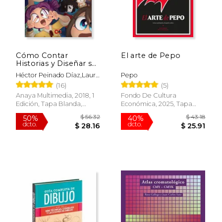
Cómo Contar
El arte de Pepo
Rápido
Historias y Diseñar sus
Personajes (Espacio
Héctor Peinado Díaz,Laura
Pepo
de Diseño)
Edith Lara Cordova
(16)
(5)
Anaya Multimedia, 2018, 1
Fondo De Cultura
Edición, Tapa Blanda,
Económica, 2025, Tapa
Nuevo
Blanda, Nuevo
$ 19.49
$ 24.
15%
15%
dcto.
dcto.
$ 16.56
$ 21.