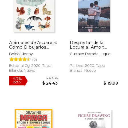
$ 88.46
$ 82.
50%
50%
dcto.
dcto.
$ 44.23
$ 41.
Animales de Acuarela:
Despertar de la
Cómo Dibujarlos
Locura al Amor:
Paso a Paso
Poemas, Frases,
Boidol, Jenny
Gustavo Estrada Luque
Reflexiones y
(2)
Cuentos
Editorial Gg, 2020, Tapa
Palibrio, 2020, Tapa
Blanda, Nuevo
Blanda, Nuevo