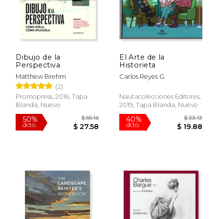
Dibujo de la
El Arte de la
Perspectiva
Historieta
Matthew Brehm
Carlos Reyes G.
(2)
Promopress, 2016, Tapa
Nautacolecciones Editores,
Blanda, Nuevo
2019, Tapa Blanda, Nuevo
$ 114.81
$ 68.
50%
50%
dcto.
dcto.
$ 57.40
$ 34.