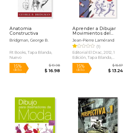
Anatomia
Aprender a Dibujar
Constructiva
Movimientos del
Cuerpo
Bridgman, George B.
Jean-Pierre Lamérand
(1)
Rt Books, Tapa Blanda,
Editorial El Drac, 2012, 1
Nuevo
Edición, Tapa Blanda,
Nuevo
$ 59.39
$ 66
50%
50%
dcto.
dcto.
$ 29.69
$ 33.