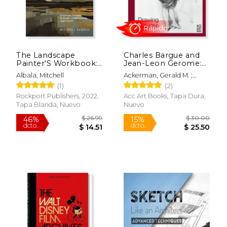
The Landscape
Charles Bargue and
Painter'S Workbook:
Jean-Leon Gerome:
Essential Studies in
Drawing Course (en
Albala, Mitchell
Ackerman, Gerald M. ;
Shape, Composition,
Inglés)
Parrish, Graydon
(1)
(2)
and Color (6) (For
Artists) (en Inglés)
Rockport Publishers, 2022,
Acc Art Books, Tapa Dura,
Tapa Blanda, Nuevo
Nuevo
$ 63.08
$ 74.
50%
50%
dcto.
dcto.
$ 31.54
$ 37.