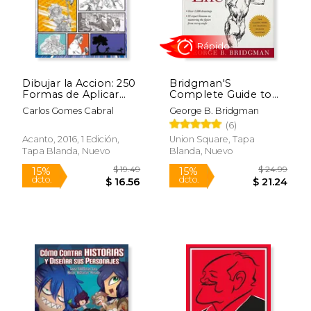
Rápido
Dibujar la Accion: 250
Bridgman'S
Formas de Aplicar
Complete Guide to
Movimientos a tus
Drawing From Life
Carlos Gomes Cabral
George B. Bridgman
Dibujos
(en Inglés)
(6)
Acanto, 2016, 1 Edición,
Union Square, Tapa
Tapa Blanda, Nuevo
Blanda, Nuevo
$ 20.14
$ 18
15%
15%
dcto.
dcto.
$ 17.12
$ 16.