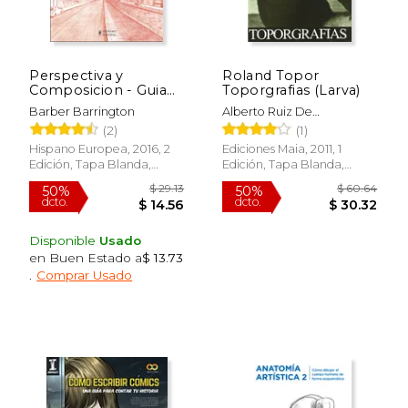
dcto.
dcto.
$ 12.61
$ 32.
Perspectiva y
Roland Topor
Composicion - Guia
Toporgrafias (Larva)
Basica de Dibujo
Barber Barrington
Alberto Ruiz De
Samaniego
(2)
(1)
Hispano Europea, 2016, 2
Ediciones Maia, 2011, 1
Edición, Tapa Blanda,
Edición, Tapa Blanda,
Nuevo
Nuevo
Disponible
Usado
en Buen Estado a
$ 13.73
.
Comprar Usado