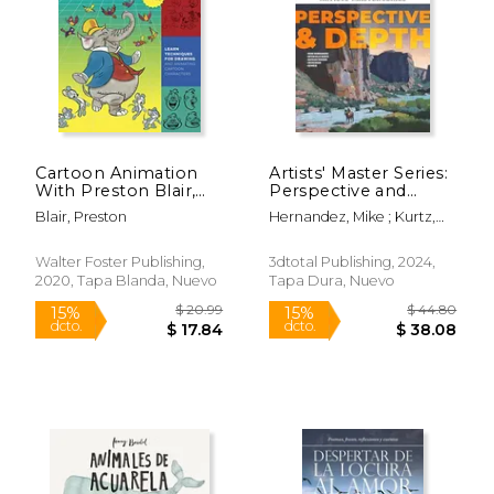
dcto.
dcto.
$ 16.98
$ 13.
Cartoon Animation
Artists' Master Series:
With Preston Blair,
Perspective and
Revised Edition! Learn
Depth (en Inglés)
Blair, Preston
Hernandez, Mike ; Kurtz,
Techniques for
Devin Elle ; Fowkes,
Drawing and
Nathan
Animating Cartoon
Walter Foster Publishing,
3dtotal Publishing, 2024,
Characters
2020, Tapa Blanda, Nuevo
Tapa Dura, Nuevo
(Collector'S Series)
(en Inglés)