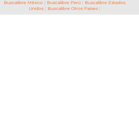
Buscalibre México
|
Buscalibre Perú
|
Buscalibre Estados
Unidos
|
Buscalibre Otros Países
|