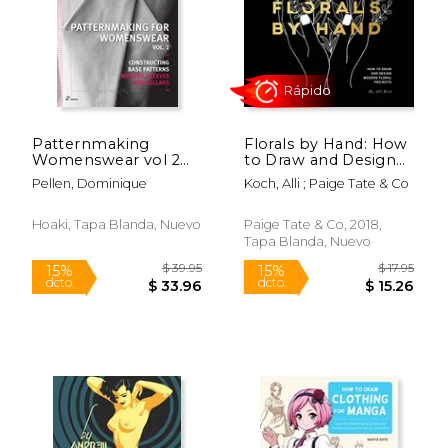
Patternmaking
Florals by Hand: How
$ 58.26
Womenswear vol 2
to Draw and Design
50%
dcto.
(en Inglés)
Modern Floral
$ 29.13
$ 16.
Pellen, Dominique
Koch, Alli ; Paige Tate & Co
Projects (en Inglés)
Hoaki, Tapa Blanda, Nuevo
Paige Tate & Co, 2018,
Tapa Blanda, Nuevo