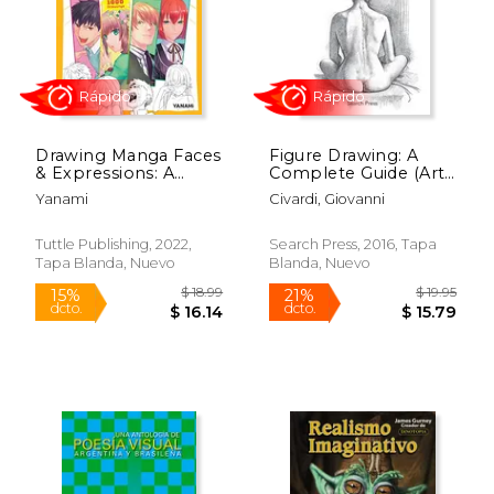
Drawing Manga Faces
Figure Drawing: A
& Expressions: A
Complete Guide (Art
$ 20.99
$ 44.
15%
15%
Step-By-Step
of Drawing) (en
dcto.
dcto.
$ 17.84
$ 38.
Yanami
Civardi, Giovanni
Beginner's Guide
Inglés)
(With Over 1,200
Drawings) (en Inglés)
Tuttle Publishing, 2022,
Search Press, 2016, Tapa
Tapa Blanda, Nuevo
Blanda, Nuevo