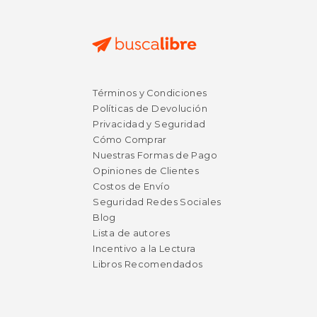
$ 76.87
$ 39.
50%
15%
Términos y Condiciones
dcto.
dcto.
$ 38.44
$ 33.
Políticas de Devolución
Privacidad y Seguridad
Cómo Comprar
Nuestras Formas de Pago
Opiniones de Clientes
Costos de Envío
Seguridad Redes Sociales
Blog
Lista de autores
Incentivo a la Lectura
Libros Recomendados