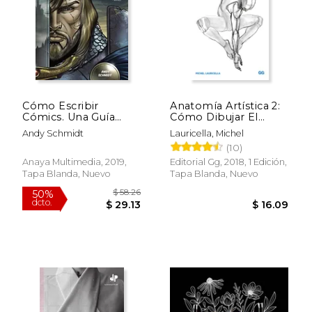
$ 29.13
$ 60.
50%
50%
dcto.
dcto.
$ 14.56
$ 30.
Cómo Escribir
Anatomía Artística 2:
Cómics. Una Guía
Cómo Dibujar El
Para Contar tu
Cuerpo Humano de
Andy Schmidt
Lauricella, Michel
Historia (Espacio de
Forma Esquemática
(10)
Diseño)
Anaya Multimedia, 2019,
Editorial Gg, 2018, 1 Edición,
Tapa Blanda, Nuevo
Tapa Blanda, Nuevo