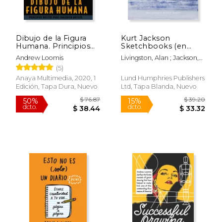
$ 30.00
$ 35.
15%
15%
dcto.
dcto.
$ 25.50
$ 29.
Dibujo de la Figura
Kurt Jackson
Humana. Principios
Sketchbooks (en
Básicos Para
Inglés)
Andrew Loomis
Livingston, Alan ; Jackson,
Cualquier Artista
Kurt
(5)
(Espacio de Diseño)
Anaya Multimedia, 2020, 1
Lund Humphries Publishers
Edición, Tapa Dura, Nuevo
Ltd, Tapa Blanda, Nuevo
Rápido