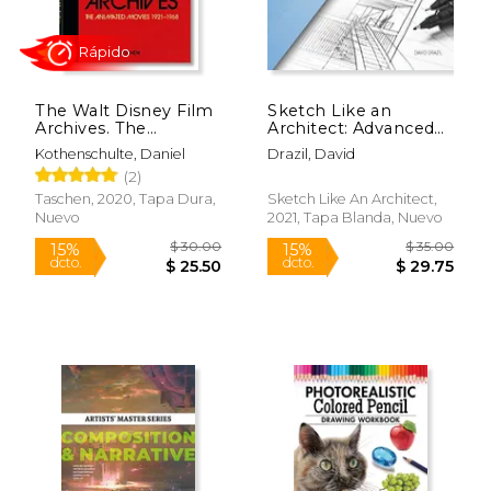
The Walt Disney Film
Sketch Like an
Archives. The
Architect: Advanced
Animated Movies
Techniques in
Kothenschulte, Daniel
Drazil, David
1921–1968. 40Th Ed.
Architectural
(2)
The Animated Movies
Sketching (2) (en
1921-1968: 40Th
Inglés)
Taschen, 2020, Tapa Dura,
Sketch Like An Architect,
Anniversary Edition:
Nuevo
2021, Tapa Blanda, Nuevo
Vol. (en Inglés)
$ 55.16
$ 33
50%
40%
dcto.
dcto.
$ 27.58
$ 19.