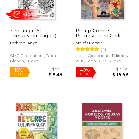
Zentangle Art
Pin up Comics
Therapy (en Inglés)
Picarescos en Chile
Lothrop, Anya
Moisés Hasson
(4)
GMC Publications, Tapa
NautaColecciones Editores,
Blanda, Nuevo
2015, Tapa Dura, Nuevo
Rápido
$ 9.99
$ 31.
15%
40%
dcto.
dcto.
$ 8.49
$ 18.