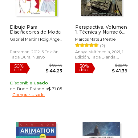
Dibujo Para
Perspectiva. Volumen
Diseñadores de Moda
1. Técnica y Narración
Visual
Gabriel Martín I Roig,Ángel
Marcos Mateu Mestre
Fernández Guisasola
(2)
Parramon, 2012, 5 Edición,
Anaya Multimedia, 2021, 1
Tapa Dura, Nuevo
Edición, Tapa Blanda,
Nuevo
Disponible
Usado
en Buen Estado a
$ 31.85
.
Comprar Usado
$ 19.98
$ 15
15%
15%