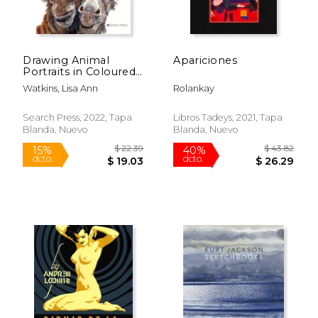
Drawing Animal
Apariciones
Portraits in Coloured
Pencil (en Inglés)
Watkins, Lisa Ann
Rolankay
Search Press, 2022, Tapa
Libros Tadeys, 2021, Tapa
Blanda, Nuevo
Blanda, Nuevo
Rápido