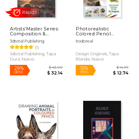
Artists'Master Series:
Photorealistic
Composition &
Colored Pencil
Narrative
Drawing Workbook:
3dtotal Publishing
Irodoreal
(Artists'Masters
Learn Essential
(1)
Series) (en Inglés)
Techniques Through
16 Projects (en Inglés)
3dtotal Publishing, Tapa
Design Originals, Tapa
Dura, Nuevo
Blanda, Nuevo
Rápido
$ 26.99
$ 30.
46%
15%
dcto.
dcto.
$ 14.51
$ 25.