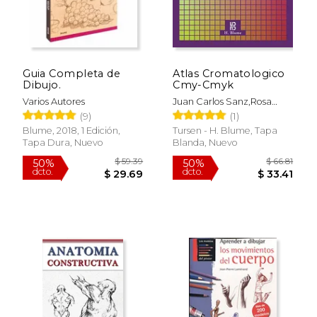
Guia Completa de
Atlas Cromatologico
Dibujo.
Cmy-Cmyk
Varios Autores
Juan Carlos Sanz,Rosa
Gallego
(9)
(1)
Blume, 2018, 1 Edición,
Tursen - H. Blume, Tapa
Tapa Dura, Nuevo
Blanda, Nuevo
$ 56.32
$ 43.
50%
40%
dcto.
dcto.
$ 28.16
$ 25.