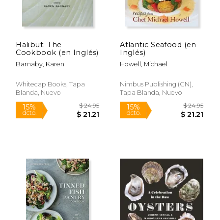
Halibut: The
Atlantic Seafood (en
Cookbook (en Inglés)
Inglés)
Barnaby, Karen
Howell, Michael
Whitecap Books, Tapa
Nimbus Publishing (CN),
Blanda, Nuevo
Tapa Blanda, Nuevo
$ 47.64
$ 19
50%
15%
dcto.
dcto.
$ 23.82
$ 16.