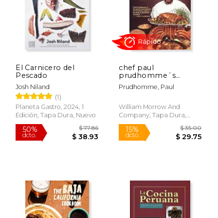
$ 32.56
$ 44.
50%
29%
dcto.
dcto.
$ 16.28
$ 31.
El Carnicero del
chef paul
Pescado
prudhomme´s
louisiana kitchen (en
Josh Niland
Prudhomme, Paul
Inglés)
(1)
Planeta Gastro, 2024, 1
William Morrow And
Edición, Tapa Dura, Nuevo
Company, Tapa Dura,
Nuevo
Rápido