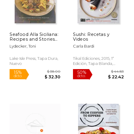
Seafood Alla Siciliana:
Sushi: Recetas y
$ 123.30
$ 90.
50%
50%
Recipes and Stories
Videos
dcto.
dcto.
$ 61.65
$ 45.
from a Living
Lydecker, Toni
Carla Bardi
Tradition (en Inglés)
Lake Isle Press, Tapa Dura,
Tikal Ediciones, 2015, 1ª
Nuevo
Edición, Tapa Blanda,
Usado