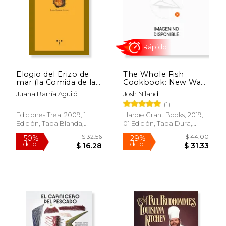
Elogio del Erizo de
The Whole Fish
mar (la Comida de la
Cookbook: New Ways
Vida)
to Cook, eat and
Juana Barría Aguiló
Josh Niland
Think (en Inglés)
(1)
Ediciones Trea, 2009, 1
Hardie Grant Books, 2019,
Edición, Tapa Blanda,
01 Edición, Tapa Dura,
Rápido
Nuevo
Nuevo