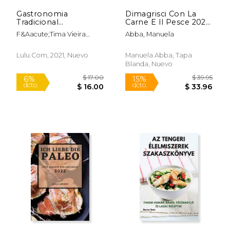
Gastronomia
Dimagrisci Con La
Tradicional
Carne E Il Pesce 2022:
Portuguesa - Peixes e
Squisite Ricette Per
F&Aacute;Tima Vieira
Abba, Manuela
Mariscos: Peixe e
Perdere Peso
Ferreira
$ 19.99
$ 7.
15%
12%
Mariscos (en
Rapidamente E
dcto.
dcto.
$ 16.99
$ 6.
Portugués)
Senza Sforzo (en
Lulu.Com, 2021, Nuevo
Manuela Abba, Tapa
Italiano)
Blanda, Nuevo