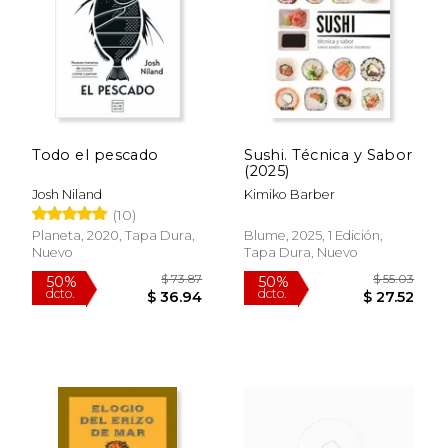
Todo el pescado
Sushi. Técnica y Sabor
(2025)
Josh Niland
Kimiko Barber
(10)
Planeta, 2020, Tapa Dura,
Blume, 2025, 1 Edición,
Nuevo
Tapa Dura, Nuevo
$ 73.87
$ 55.
50%
50%
dcto.
dcto.
$ 36.94
$ 27.