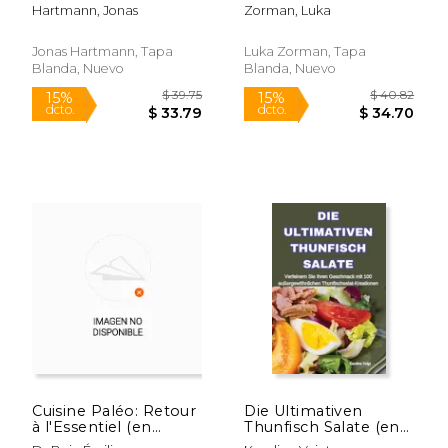
Küche neu entdeckt
Zdrav Zivljenjski Slog
Hartmann, Jonas
Zorman, Luka
(en Alemán)
(en Esloveno)
Jonas Hartmann, Tapa
Luka Zorman, Tapa
Blanda, Nuevo
Blanda, Nuevo
$ 44.99
$ 40.
15%
15%
dcto.
dcto.
$ 38.24
$ 34.
Cuisine Paléo: Retour
Die Ultimativen
à l'Essentiel (en
Thunfisch Salate (en
Francés)
Alemán)