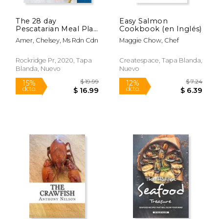
$ 16.00
$ 13
15%
6%
dcto.
dcto.
$ 13.60
$ 12.
The 28 day
Easy Salmon
Pescatarian Meal Plan
Cookbook (en Inglés)
& Cookbook: Your
Amer, Chelsey, Ms Rdn Cdn
Maggie Chow, Chef
Guide to Jump-
Starting a Healthier
Lifestyle (en Inglés)
Rockridge Pr, 2020, Tapa
Createspace, Tapa Blanda,
Blanda, Nuevo
Nuevo