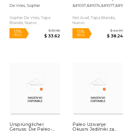
Reis
Ruso)
De Vries, Sophie
&#1057;&#1074;&#1077;&#1090;
Sophie De Vries, Tapa
Not Avail, Tapa Blanda,
Blanda, Nuevo
Nuevo
$ 39.11
$ 40.
15%
15%
dcto.
dcto.
$ 33.24
$ 34.
Ursprünglicher
Paleo Uzivanje:
Genuss: Die Paleo-
Okusni Jedilniki za