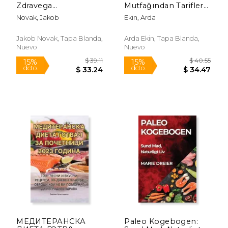
Zdravega
Mutfağından Tarifler
Zivljenjskega Stila (en
(en Turco)
Novak, Jakob
Ekin, Arda
Esloveno)
Jakob Novak, Tapa Blanda,
Arda Ekin, Tapa Blanda,
Nuevo
Nuevo
$ 44.47
$ 44.
15%
15%
dcto.
dcto.
$ 37.80
$ 38.
МЕДИТЕРАНСКА
Paleo Kogebogen: