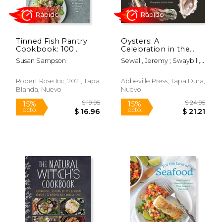
Tinned Fish Pantry
Oysters: A
Cookbook: 100
Celebration in the
Recipes From Tuna
Raw (en Inglés)
Susan Sampson
Sewall, Jeremy ; Swaybill,
and Salmon to Crab
Marion Lear ; Snider, Scott
and More (en Inglés)
Robert Rose Inc, 2021, Tapa
Abbeville Press, Tapa Dura,
Blanda, Nuevo
Nuevo
$ 24.95
$ 24.
15%
15%
dcto.
dcto.
$ 21.21
$ 21.