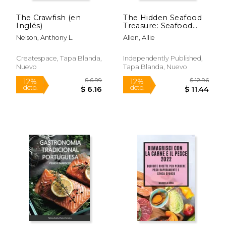
The Crawfish (en
The Hidden Seafood
$ 28.11
$ 33.
6%
6%
Inglés)
Treasure: Seafood
dcto.
dcto.
$ 26.46
$ 31.
Recipes That Will
Nelson, Anthony L.
Allen, Allie
Blow Your Mind (en
Inglés)
Createspace, Tapa Blanda,
Independently Published,
Nuevo
Tapa Blanda, Nuevo