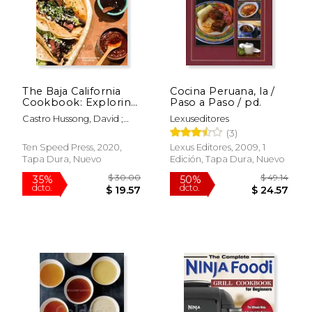
$ 77.86
$ 35.
50%
15%
dcto.
dcto.
$ 38.93
$ 29.
The Baja California
Cocina Peruana, la /
Cookbook: Exploring
Paso a Paso / pd.
the Good Life in
Castro Hussong, David ;
Lexuseditores
Mexico (en Inglés)
Porter, Jay
(3)
Ten Speed Press, 2020,
Lexus Editores, 2009, 1
Tapa Dura, Nuevo
Edición, Tapa Dura, Nuevo