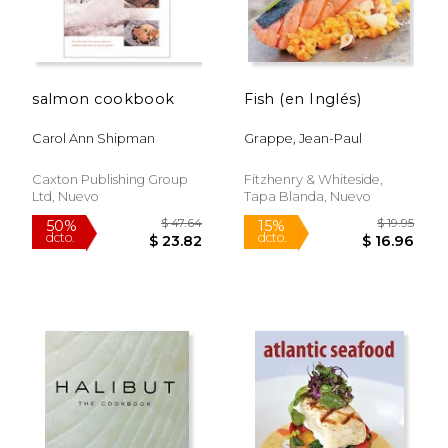
salmon cookbook
Fish (en Inglés)
Carol Ann Shipman
Grappe, Jean-Paul
Caxton Publishing Group
Fitzhenry & Whiteside,
Ltd, Nuevo
Tapa Blanda, Nuevo
$ 88.52
$ 64.
50%
50%
dcto.
dcto.
$ 44.26
$ 32.