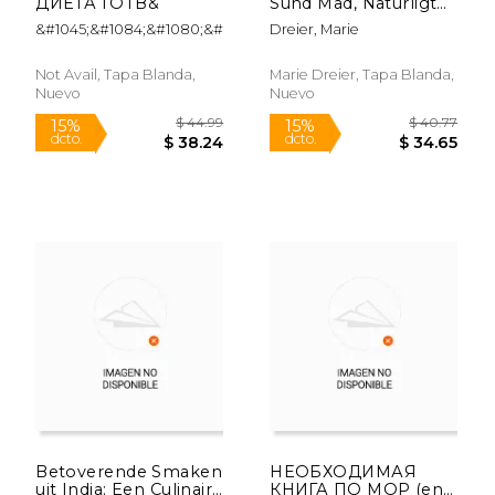
ДИЕТА ГОТВ&
Sund Mad, Naturligt
Liv (en Danés)
&#1045;&#1084;&#1080;&#1083;&#1080;&#110
Dreier, Marie
Not Avail, Tapa Blanda,
Marie Dreier, Tapa Blanda,
Nuevo
Nuevo
$ 39.55
$ 40.
15%
15%
dcto.
dcto.
$ 33.62
$ 34.
Betoverende Smaken
НЕОБХОДИМАЯ
uit India: Een Culinaire
КНИГА ПО МОР (en