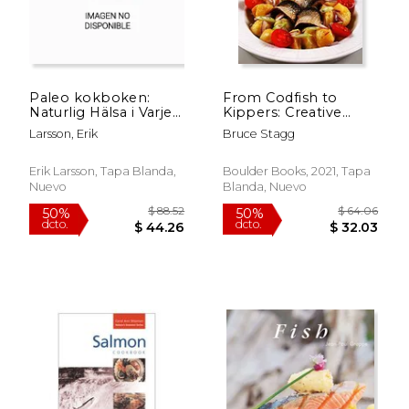
Paleo kokboken:
From Codfish to
Naturlig Hälsa i Varje
Kippers: Creative
Tugga (en Sueco)
Recipes for Fresh,
Larsson, Erik
Bruce Stagg
Smoked, and Salted
$ 38.00
$ 44.
15%
50%
Fish (en Inglés)
dcto.
dcto.
$ 32.30
$ 22.
Erik Larsson, Tapa Blanda,
Boulder Books, 2021, Tapa
Nuevo
Blanda, Nuevo