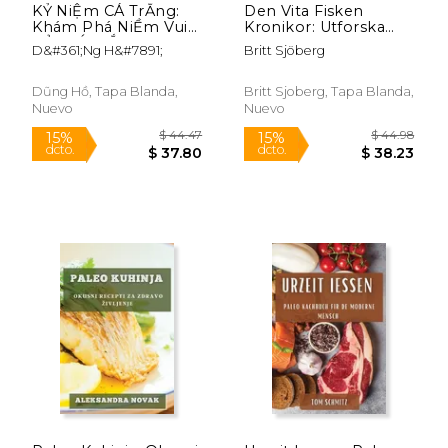
KỶ NiỆm CÁ TrẮng:
Den Vita Fisken
Khám Phá NiỀm Vui
Kronikor: Utforska
CỦa CÁ TrẮng (en
Glädjerna Med Vit Fisk
D&#361;ng H&#7891;
Britt Sjöberg
Vietnamita)
(en Sueco)
Dũng Hồ, Tapa Blanda,
Britt Sjoberg, Tapa Blanda,
Nuevo
Nuevo
$ 17.00
$ 39.
6%
15%
dcto.
dcto.
$ 16.00
$ 33.