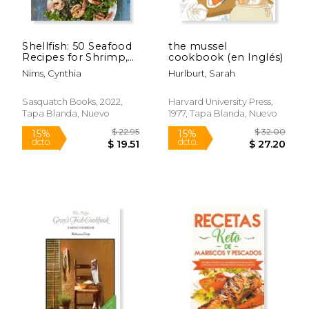
Shellfish: 50 Seafood
the mussel
Recipes for Shrimp,
cookbook (en Inglés)
Crab, Mussels, Clams,
Nims, Cynthia
Hurlburt, Sarah
Oysters, Scallops, and
Lobster (en Inglés)
Sasquatch Books, 2022,
Harvard University Press,
Tapa Blanda, Nuevo
1977, Tapa Blanda, Nuevo
Rápido
$ 24.99
$ 35.
15%
15%
dcto.
dcto.
$ 21.24
$ 29.