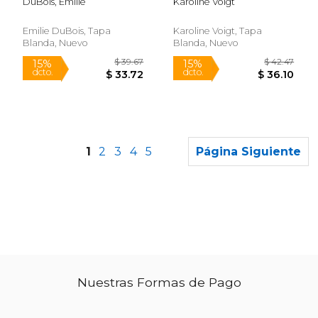
DuBois, Émilie
Karoline Voigt
Emilie DuBois, Tapa
Karoline Voigt, Tapa
Blanda, Nuevo
Blanda, Nuevo
1
2
3
4
5
Página Siguiente
Nuestras Formas de Pago
$ 39.55
$ 44.
15%
15%
dcto.
dcto.
$ 33.62
$ 38.