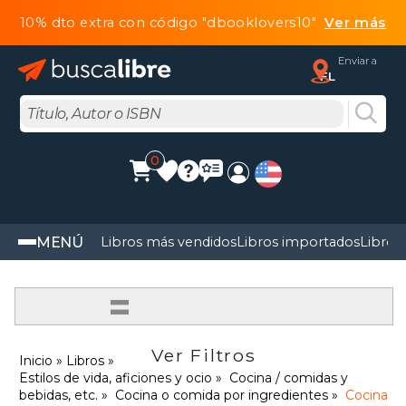
10% dto extra con código "dbooklovers10"
Ver más
Enviar a
FL
0
MENÚ
Libros más vendidos
Libros importados
Libros
=
Ver Filtros
Inicio
Libros
Estilos de vida, aficiones y ocio
Cocina / comidas y
bebidas, etc.
Cocina o comida por ingredientes
Cocina