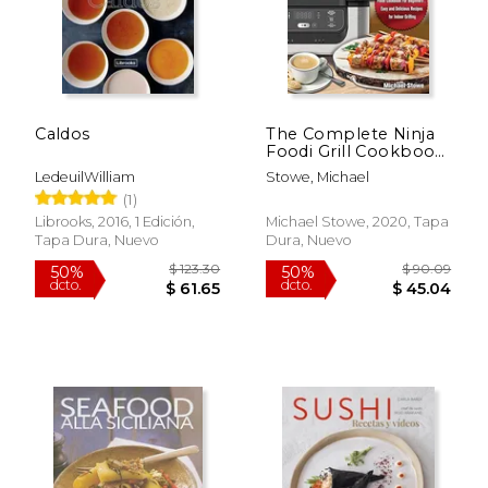
$ 30.00
$ 49.
35%
50%
dcto.
dcto.
$ 19.57
$ 24.
Caldos
The Complete Ninja
Foodi Grill Cookbook
for Beginners: The
LedeuilWilliam
Stowe, Michael
Ultimate Ninja Foodi
(1)
Cookbook for
Beginners , Easy and
Librooks, 2016, 1 Edición,
Michael Stowe, 2020, Tapa
Delicious Recipes for
Tapa Dura, Nuevo
Dura, Nuevo
Indoor Grilling (en
Inglés)