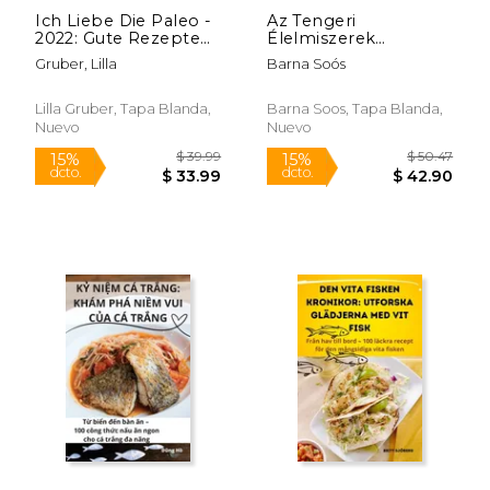
Ich Liebe Die Paleo -
Az Tengeri
2022: Gute Rezepte
Élelmiszerek
Für Anfänger (en
Szakaszkönyve (en
Gruber, Lilla
Barna Soós
Alemán)
Hungarian)
Lilla Gruber, Tapa Blanda,
Barna Soos, Tapa Blanda,
Nuevo
Nuevo
$ 6.99
$ 12
12%
12%
dcto.
dcto.
$ 6.16
$ 11.