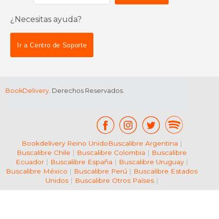
¿Necesitas ayuda?
$ 39.67
$ 42.
15%
15%
dcto.
dcto.
$ 33.72
$ 36.
Ir a Centro de Soporte
BookDelivery
. Derechos Reservados.
Bookdelivery Reino Unido
Buscalibre Argentina
|
Buscalibre Chile
|
Buscalibre Colombia
|
Buscalibre
Ecuador
|
Buscalibre España
|
Buscalibre Uruguay
|
Buscalibre México
|
Buscalibre Perú
|
Buscalibre Estados
Unidos
|
Buscalibre Otros Países
|