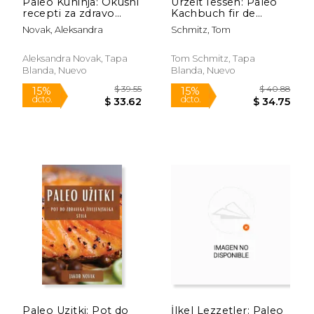
Paleo Kuhinja: Okusni
Urzeit Iessen: Paleo
recepti za zdravo
Kachbuch fir de
zivljenje (en
moderne Mënsch (en
Novak, Aleksandra
Schmitz, Tom
Esloveno)
Luxemburgués)
Aleksandra Novak, Tapa
Tom Schmitz, Tapa
Blanda, Nuevo
Blanda, Nuevo
$ 39.99
$ 50.
15%
15%
dcto.
dcto.
$ 33.99
$ 42.
Paleo Uzitki: Pot do
İlkel Lezzetler: Paleo