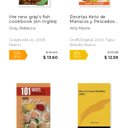
the new gray's fish
Recetas Keto de
cookbook (en Inglés)
Mariscos y Pescados:
Descubre los
Gray, Rebecca
Amy Moore
Secretos de las
Recetas de Pescados
y Mariscos Bajos en
Graybooks Llc, 2009,
Draft2Digital, 2020, Tapa
Carbohidratos
Nuevo
Blanda, Nuevo
Increíbles Para tu
Estilo de Vida Keto
$ 22.95
$ 32.
15%
15%
dcto.
dcto.
$ 19.51
$ 27.