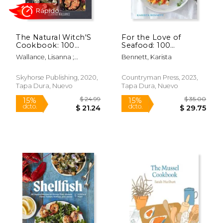
The Natural Witch'S
For the Love of
Cookbook: 100
Seafood: 100
Magical, Healing
Flawless, Flavorful
Wallance, Lisanna ;
Bennett, Karista
Recipes & Herbal
Recipes That Anyone
Rápido
Rápido
McQuillan, Grace
Remedies to Nourish
can Cook (en Inglés)
Body, Mind & Spirit
Skyhorse Publishing, 2020,
Countryman Press, 2023,
(en Inglés)
Tapa Dura, Nuevo
Tapa Dura, Nuevo
$ 19.95
$ 24.
15%
15%
dcto.
dcto.
$ 16.96
$ 21.