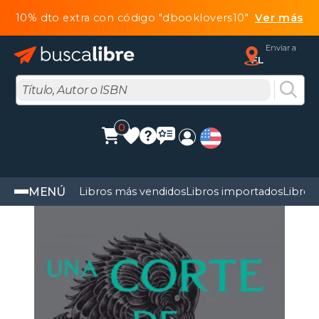
10% dto extra con código "dbooklovers10"
Ver más
Enviar a
FL
0
MENÚ
Libros más vendidos
Libros importados
Libros