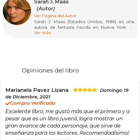
Sarah J. Maas
(Autor)
Ver Página del Autor
Sarah J. Maas (Estados Unidos, 1986) es una
autora de fantasía nacida en Nueva York. Es
Ver más
conocida por la serie Throne of Glass, iniciada
cuando tenía dieciséis años y publicada por
Bloomsbury en 2012, así como por A Court of
Thorns and Roses y Crescent City. Sus novelas
han sido traducidas a decenas de idiomas y han
figurado en las listas de los más vendidos del
New York Times. Maas es reconocida por su
Opiniones del libro
capacidad de crear mundos complejos y
personajes memorables, y ha recibido
numerosos reconocimientos por su
contribución al género de fantasía juvenil.
Marianela Pavez Lizana
Domingo 19
Neoyorquina de nacimiento, en la actualidad
de Diciembre, 2021
vive en Pensilvania con su marido y su perro, y
Compra Verificada
cuenta con una comunidad de más de treinta
Excelente libro, me gustó más que el primero y a
mil seguidores en Twitter y Facebook.
pesar que es un libro juvenil, logra mostrar un
gran avance de cada personaje, que sirve de
enseñanza para los lectores. Recomendadísimo!