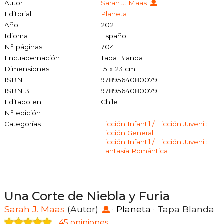
Autor
Sarah J. Maas
Editorial
Planeta
Año
2021
Idioma
Español
N° páginas
704
Encuadernación
Tapa Blanda
Dimensiones
15 x 23 cm
ISBN
9789564080079
ISBN13
9789564080079
Editado en
Chile
N° edición
1
Categorías
Ficción Infantil / Ficción Juvenil:
Ficción General
Ficción Infantil / Ficción Juvenil:
Fantasía Romántica
Una Corte de Niebla y Furia
Sarah J. Maas
(Autor)
·
Planeta
· Tapa Blanda
45 opiniones