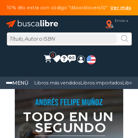
10% dto extra con código "dbooklovers10"
Ver más
Enviar a
FL
0
MENÚ
Libros más vendidos
Libros importados
Libros