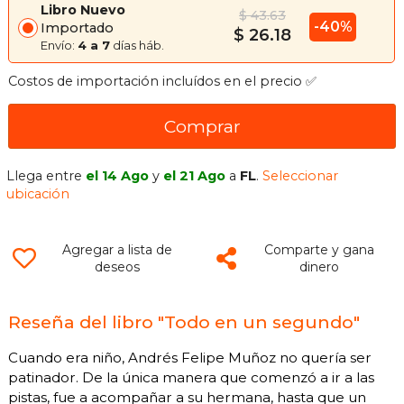
Libro Nuevo
$ 43.63
-40%
Importado
$ 26.18
Envío:
4 a 7
días háb.
Costos de importación incluídos en el precio ✅
Comprar
Llega entre
el 14 Ago
y
el 21 Ago
a
FL
.
Seleccionar
ubicación
Agregar a lista de
Comparte y gana
deseos
dinero
Reseña del libro "Todo en un segundo"
Cuando era niño, Andrés Felipe Muñoz no quería ser
patinador. De la única manera que comenzó a ir a las
pistas, fue a acompañar a su hermana, hasta que un