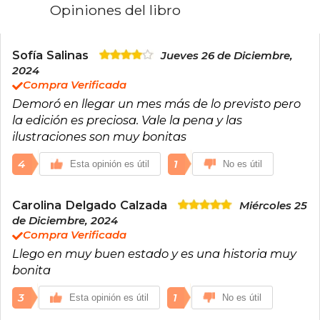
veces, devorando un libro de su interminable
Opiniones del libro
montaña de lecturas pendientes. Es la autora de
los best sellers Romper el hielo y Saltan chispas,
y la orgullosa madre de dos perritos. Su última
novela es En las nubes, la tercera entrega de la
Sofía Salinas
Jueves 26 de Diciembre,
serie «Maple Hills».
2024
Compra Verificada
Demoró en llegar un mes más de lo previsto pero
la edición es preciosa. Vale la pena y las
ilustraciones son muy bonitas
4
1
Esta opinión es útil
No es útil
Carolina Delgado Calzada
Miércoles 25
de Diciembre, 2024
Compra Verificada
Llego en muy buen estado y es una historia muy
bonita
3
1
Esta opinión es útil
No es útil