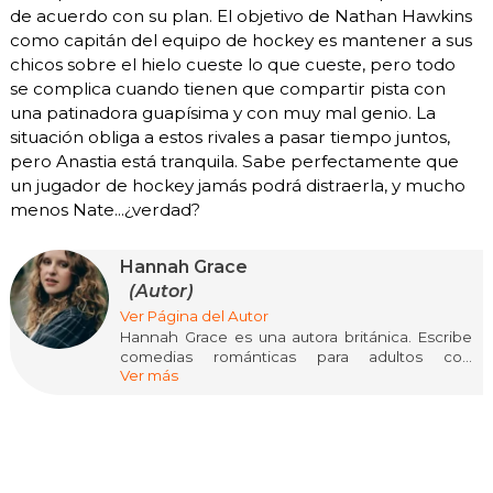
de acuerdo con su plan. El objetivo de Nathan Hawkins
como capitán del equipo de hockey es mantener a sus
chicos sobre el hielo cueste lo que cueste, pero todo
se complica cuando tienen que compartir pista con
una patinadora guapísima y con muy mal genio. La
situación obliga a estos rivales a pasar tiempo juntos,
pero Anastia está tranquila. Sabe perfectamente que
un jugador de hockey jamás podrá distraerla, y mucho
menos Nate...¿verdad?
Hannah Grace
(Autor)
Ver Página del Autor
Hannah Grace es una autora británica. Escribe
comedias románticas para adultos con
Ver más
protagonistas que esconden una pequeña
parte de ella. Cuando no está describiendo los
ojos de todo el mundo diez mil veces por
capítulo o usando accidentalmente el mismo
nombre para varios personajes, puedes
encontrártela contando su vida por redes o, a