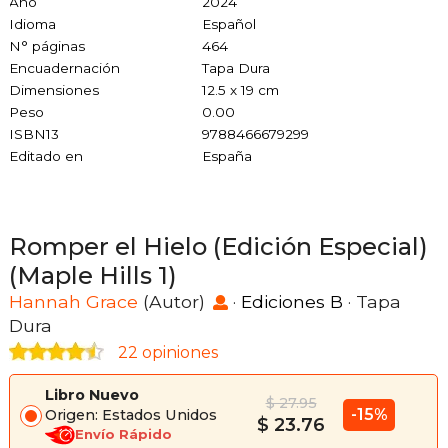
Año
2024
Idioma
Español
N° páginas
464
Encuadernación
Tapa Dura
Dimensiones
12.5 x 19 cm
Peso
0.00
ISBN13
9788466679299
Editado en
España
Romper el Hielo (Edición Especial)
(Maple Hills 1)
Hannah Grace
(Autor)
·
Ediciones B
· Tapa
Dura
22 opiniones
Libro Nuevo
$ 27.95
-15%
Origen: Estados Unidos
$ 23.76
Envío Rápido