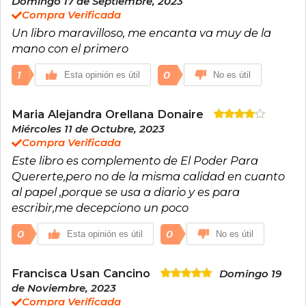
Domingo 17 de Septiembre, 2023
Imagen Personal. Esta ha sido su herramienta
Compra Verificada
fundamental para apoyar a miles de
Un libro maravilloso, me encanta va muy de la
consultantes a potenciarse a través del
autoconocimiento y la gestión de su imagen,
mano con el primero
para que esta influya positivamente en su
bienestar y desarrollo personal. Conferencista y
1
0
Esta opinión es útil
No es útil
autora, este es su segundo libro, en el que
recoge parte de su historia y su propio camino
de sanación y autotransformación.
Maria Alejandra Orellana Donaire
Miércoles 11 de Octubre, 2023
Compra Verificada
Este libro es complemento de El Poder Para
Quererte,pero no de la misma calidad en cuanto
al papel ,porque se usa a diario y es para
escribir,me decepciono un poco
0
0
Esta opinión es útil
No es útil
Francisca Usan Cancino
Domingo 19
de Noviembre, 2023
Compra Verificada