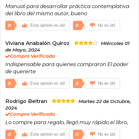
Manual para desarrollar práctica contemplativa
del libro del mismo autor, bueno
0
0
Esta opinión es útil
No es útil
Viviana Anabalón Quiroz
Miércoles 01
de Mayo, 2024
Compra Verificada
Indispensable para quienes compraron El poder
de quererte
0
0
Esta opinión es útil
No es útil
Rodrigo Beltran
Martes 22 de Octubre,
2024
Compra Verificada
Lo compre para regalo, llegó muy rápido el libro,
0
0
Esta opinión es útil
No es útil