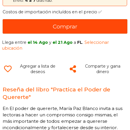
Envío:
4 a 7
días háb.
Costos de importación incluídos en el precio ✅
Comprar
Llega entre
el 14 Ago
y
el 21 Ago
a
FL
.
Seleccionar
ubicación
Agregar a lista de
Comparte y gana
deseos
dinero
Reseña del libro "Practica el Poder de
Quererte"
En El poder de quererte, María Paz Blanco invita a sus
lectoras a hacer un compromiso consigo mismas, el
más importante de todos: empezar a quererse
incondicionalmente y fortalecerse desde su interior.