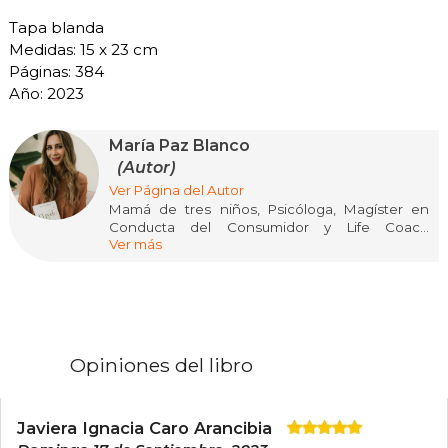
Tapa blanda
Medidas: 15 x 23 cm
Páginas: 384
Año: 2023
María Paz Blanco
(Autor)
Ver Página del Autor
Mamá de tres niños, Psicóloga, Magíster en
Conducta del Consumidor y Life Coach
Ver más
Certificada, es una de las principales referentes
en autoestima, amor propio y crecimiento
personal en Chile. Tras ocho años de
experiencia en el mundo de los Recursos
Humanos, hace casi una década decidió dar un
giro hacia lo que hoy define como su misión:
inspirar a las mujeres a fortalecer la relación más
Opiniones del libro
importante de sus vidas, la que tienen con ellas
mismas.Para esto, desarrolló el Método
Aplicado a la Psicología de Imagen Personal
(MAPIP®), en el que une dos mundos
Javiera Ignacia Caro Arancibia
aparentemente opuestos: la Psicología con la