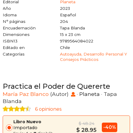
Editorial
Planeta
Año
2023
Idioma
Español
N° páginas
204
Encuadernación
Tapa Blanda
Dimensiones
15 x 23 cm
ISBN13
9789564084022
Editado en
Chile
Categorías
Autoayuda, Desarrollo Personal Y
Consejos Prácticos
Practica el Poder de Quererte
María Paz Blanco
(Autor)
·
Planeta
· Tapa
Blanda
6 opiniones
Libro Nuevo
$ 48.24
-40%
Importado
$ 28.95