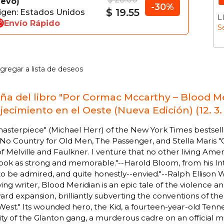
evo
-30%
$ 19.55
igen: Estados Unidos
L
Envío Rápido
S
gregar a lista de deseos
ña del libro "Por Cormac Mccarthy – Blood Me
jecimiento en el Oeste (Nueva Edición) (12. 3.
asterpiece" (Michael Herr) of the New York Times bestselli
No Country for Old Men, The Passenger, and Stella Maris "
f Melville and Faulkner. I venture that no other living Ame
ook as strong and memorable."--Harold Bloom, from his Int
to be admired, and quite honestly--envied."--Ralph Ellison 
iving writer, Blood Meridian is an epic tale of the violence
rd expansion, brilliantly subverting the conventions of t
West." Its wounded hero, the Kid, a fourteen-year-old Tenn
ity of the Glanton gang, a murderous cadre on an official m