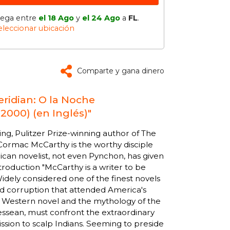
lega entre
el 18 Ago
y
el 24 Ago
a
FL
.
eleccionar ubicación
Comparte y gana dinero
ridian: O la Noche
 2000) (en Inglés)"
ng, Pulitzer Prize-winning author of The
Cormac McCarthy is the worthy disciple
rican novelist, not even Pynchon, has given
roduction "McCarthy is a writer to be
Widely considered one of the finest novels
 and corruption that attended America's
he Western novel and the mythology of the
essean, must confront the extraordinary
ission to scalp Indians. Seeming to preside