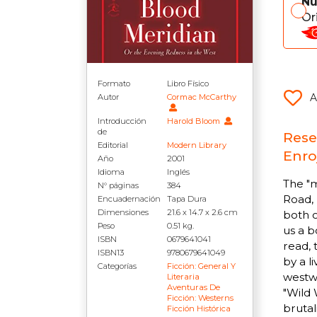
Nu
Or
Formato
Libro Físico
A
Autor
Cormac McCarthy
Introducción
Harold Bloom
de
Rese
Editorial
Modern Library
Enro
Año
2001
Idioma
Inglés
The "m
N° páginas
384
Road, 
Encuadernación
Tapa Dura
Dimensiones
21.6 x 14.7 x 2.6 cm
both o
Peso
0.51 kg.
us a b
ISBN
0679641041
read, 
ISBN13
9780679641049
by a l
Categorías
Ficción: General Y
westwa
Literaria
Aventuras De
"Wild 
Ficción: Westerns
brutal
Ficción Histórica