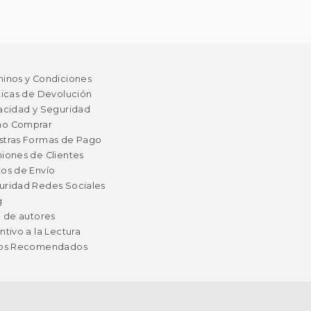
minos y Condiciones
ticas de Devolución
acidad y Seguridad
o Comprar
stras Formas de Pago
iones de Clientes
os de Envío
uridad Redes Sociales
g
a de autores
ntivo a la Lectura
ros Recomendados