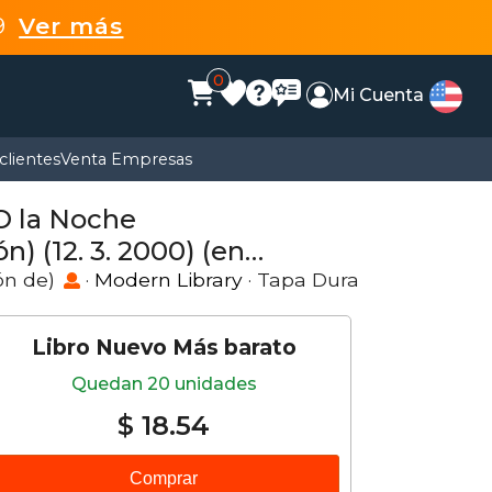
99
Ver más
0
Mi Cuenta
clientes
Venta Empresas
O la Noche
) (12. 3. 2000) (en
ón de)
·
Modern Library
· Tapa Dura
Libro Nuevo Más barato
Quedan 20 unidades
$ 18.54
Comprar