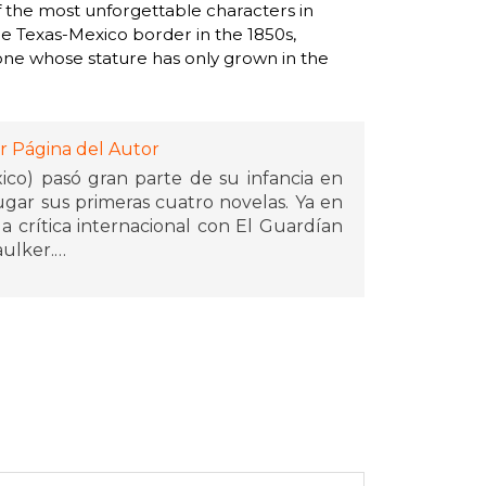
f the most unforgettable characters in
he Texas-Mexico border in the 1850s,
 one whose stature has only grown in the
r Página del Autor
co) pasó gran parte de su infancia en
gar sus primeras cuatro novelas. Ya en
a crítica internacional con El Guardían
aulker.
 La carretera y del National Book Award
 considerado como uno de los cuatro
su tiempo. Su prosa densa se encasilla
complejidad estilística y la oscuridad y
curidad exterior, Hijo de Dios y Suttree,
liam Faulkner y Flannery O'Connor.