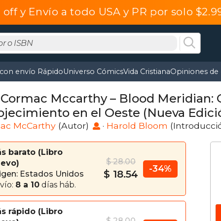
off y Envío a todo USA y PR por solo $2.
 con envío Rápido
Universo Cómics
Vida Cristiana
Opiniones de 
 Cormac Mccarthy – Blood Meridian: 
jecimiento en el Oeste (Nueva Edición
és)
ac McCarthy
(Autor)
·
Harold Bloom
(Introducci
s barato
Libro
$ 28.00
evo
-34%
$ 18.54
igen: Estados Unidos
vío:
8 a 10
días háb.
s rápido
Libro
$ 28.00