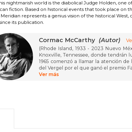
his nightmarish world is the diabolical Judge Holden, one o
an fiction. Based on historical events that took place on t
Meridian represents a genius vision of the historical West,
since its publication.
Cormac McCarthy
(Autor)
Ve
(Rhode Island, 1933 - 2023 Nuevo Méxi
Knoxville, Tennessee, donde tendrán lu
1965 comenzó a llamar la atención de l
del Vergel por el que ganó el premio F
Ver más
Ganó el Premio Pulitzer de ficción por
por Todos los hermosos caballos. Es
mayores novelistas estadounidenses de 
dentro del género gótico sureño por su 
violencia que presenta. Sus libros La os
han sido comparadas con la obra de Wil