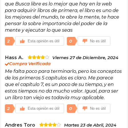
de la mentalidad, la perseverancia y la
que Busca libre es lo mejor que hay en la web
colaboración (el “Master Mind”) como claves
para adquirir libros de primera, el libro es uno de
para el éxito.
los mejores del mundo, te abre la mente, te hace
Su legado sigue vivo gracias al trabajo de la
pensar la sobre importancia del poder de la
Napoleon Hill Foundation, una institución
mente y ejecutar lo que seas
educativa sin ánimo de lucro con sede en
Virginia, ciudad natal del autor, que cuenta con
2
0
Esta opinión es útil
No es útil
cientos de miles de seguidores en las redes
sociales y tiene el propósito de hacer del
mundo “un lugar mejor donde vivir”.
Hass A.
Viernes 27 de Diciembre, 2024
Compra Verificada
Me falta poco para terminarlo, pero los conceptos
de los primeros 5 capítulos es claro. Me parece
que el capítulo 7, es un poco de su tiempo, y en
estos tiempos no da mucho valor. Igual, para ser
un libro tan viejo es todavía muy aplicable.
2
0
Esta opinión es útil
No es útil
Andres Toro
Martes 23 de Abril, 2024