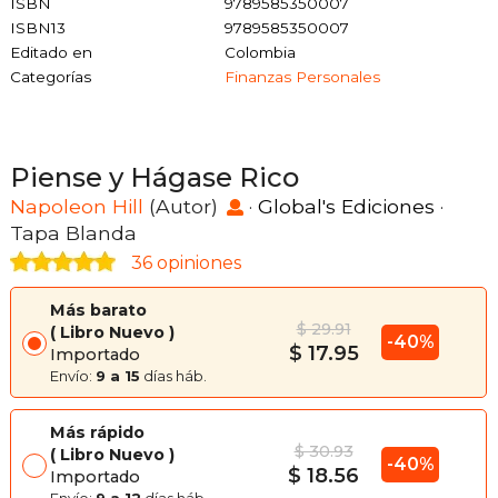
ISBN
9789585350007
ISBN13
9789585350007
Editado en
Colombia
Categorías
Finanzas Personales
Piense y Hágase Rico
Napoleon Hill
(Autor)
·
Global's Ediciones
·
Tapa Blanda
36 opiniones
Más barato
$ 29.91
Libro Nuevo
-40%
$ 17.95
Importado
Envío:
9 a 15
días háb.
Más rápido
$ 30.93
Libro Nuevo
-40%
$ 18.56
Importado