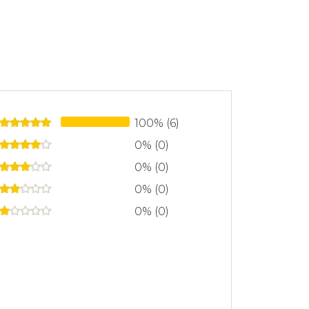
nocimiento internacional, ya que fue y
didas de la literatura brasileña en todo
tinúa en Vamos a calentar el sol (1974),
os obtuvo el premio Jabuti, el mayor
én fue guionista, actor de teatro y de
o. Falleció el 24 de julio de 1984 en São
100% (6)
0% (0)
0% (0)
0% (0)
0% (0)