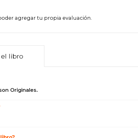
poder agregar tu propia evaluación
.
el libro
son Originales.
?
libro?