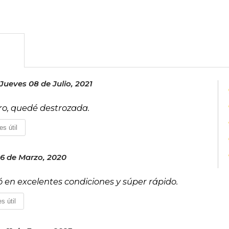
de naranja lima (1968), logró el reco
sigue siendo una de las obras más difun
el mundo. La historia de este libro con
sobre su traslado a Natal. Vasconcel
galardón literario del Brasil, y tambi
televisión, periodista y artista plástic
Paulo.
Jueves 08 de Julio, 2021
uro, quedé destrozada.
es útil
6 de Marzo, 2020
gó en excelentes condiciones y súper rápido.
s útil