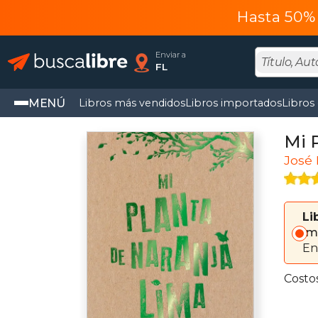
Hasta 50% 
Enviar a
FL
MENÚ
Libros más vendidos
Libros importados
Libros
Mi 
José
Li
Im
En
Costo