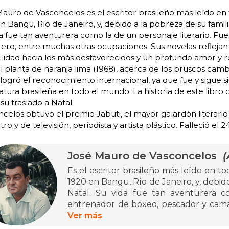
auro de Vasconcelos es el escritor brasileño más leído en
n Bangu, Río de Janeiro, y, debido a la pobreza de su familia
a fue tan aventurera como la de un personaje literario. F
ro, entre muchas otras ocupaciones. Sus novelas reflejan 
ilidad hacia los más desfavorecidos y un profundo amor y r
 planta de naranja lima (1968), acerca de los bruscos camb
 logró el reconocimiento internacional, ya que fue y sigue 
eratura brasileña en todo el mundo. La historia de este libro
su traslado a Natal.
celos obtuvo el premio Jabuti, el mayor galardón literario d
tro y de televisión, periodista y artista plástico. Falleció el 
José Mauro de Vasconcelos
(
Es el escritor brasileño más leído en t
1920 en Bangu, Río de Janeiro, y, debido 
Natal. Su vida fue tan aventurera co
entrenador de boxeo, pescador y cama
Sus novelas reflejan su gran experienci
Ver más
desfavorecidos y un profundo amor y re