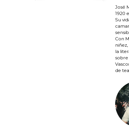
José M
1920 e
Su vid
camare
sensib
Con Mi
niñez,
la lit
sobre 
Vascon
de tea