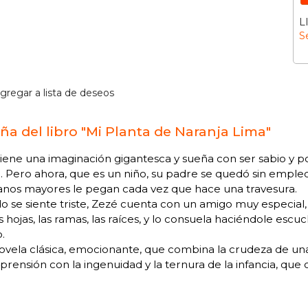
L
S
gregar a lista de deseos
ña del libro "Mi Planta de Naranja Lima"
iene una imaginación gigantesca y sueña con ser sabio y 
. Pero ahora, que es un niño, su padre se quedó sin empleo,
nos mayores le pegan cada vez que hace una travesura.
 se siente triste, Zezé cuenta con un amigo muy especial,
s hojas, las ramas, las raíces, y lo consuela haciéndole esc
.
vela clásica, emocionante, que combina la crudeza de una
rensión con la ingenuidad y la ternura de la infancia, que