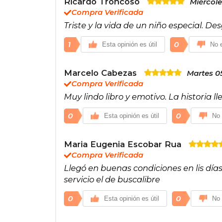
Ricardo Troncoso
Miércole
Compra Verificada
Triste y la vida de un niño especial. D
1
0
Esta opinión es útil
No e
Marcelo Cabezas
Martes 0
Compra Verificada
Muy lindo libro y emotivo. La historia l
0
0
Esta opinión es útil
No 
Maria Eugenia Escobar Rua
Compra Verificada
Llegó en buenas condiciones en lis día
servicio el de buscalibre
0
0
Esta opinión es útil
No 