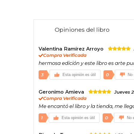
Opiniones del libro
Valentina Ramírez Arroyo
Compra Verificada
hermosa edición y este libro es arte p
3
0
Esta opinión es útil
No 
Geronimo Amieva
Jueves 2
Compra Verificada
Me encantó el libro y la tienda, me lle
1
0
Esta opinión es útil
No e