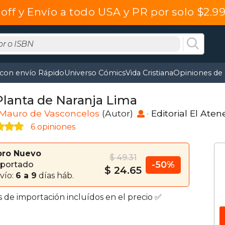
off y Envío a todo USA y PR por solo $2.
 con envío Rápido
Universo Cómics
Vida Cristiana
Opiniones de 
Planta de Naranja Lima
 Mauro de Vasconcelos
(Autor)
·
Editorial El Aten
6 opiniones
bro Nuevo
$ 49.31
-50%
portado
$ 24.65
vío:
6 a 9
días háb.
s de importación incluídos en el precio ✅