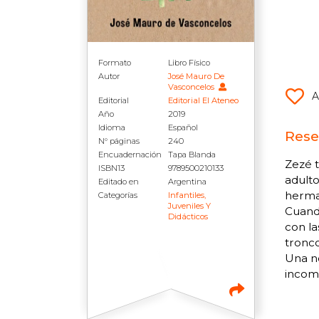
Formato
Libro Físico
Autor
José Mauro De
Vasconcelos
A
Editorial
Editorial El Ateneo
Año
2019
Idioma
Español
Rese
N° páginas
240
Encuadernación
Tapa Blanda
Zezé t
ISBN13
9789500210133
adulto
Editado en
Argentina
herma
Categorías
Infantiles,
Juveniles Y
Cuando
Didácticos
con la
tronco
Una no
incomp