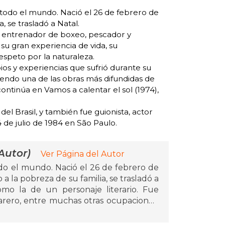
 todo el mundo. Nació el 26 de febrero de
, se trasladó a Natal.
ue entrenador de boxeo, pescador y
su gran experiencia de vida, su
espeto por la naturaleza.
ios y experiencias que sufrió durante su
siendo una de las obras más difundidas de
 continúa en Vamos a calentar el sol (1974),
el Brasil, y también fue guionista, actor
24 de julio de 1984 en São Paulo.
Autor)
Ver Página del Autor
odo el mundo. Nació el 26 de febrero de
a la pobreza de su familia, se trasladó a
mo la de un personaje literario. Fue
rero, entre muchas otras ocupaciones.
a de vida, su sensibilidad hacia los más
speto por la naturaleza. Con Mi planta