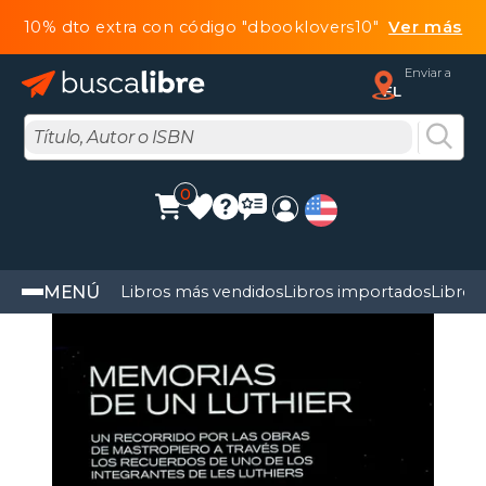
10% dto extra con código "dbooklovers10"
Ver más
Enviar a
FL
0
MENÚ
Libros más vendidos
Libros importados
Libros