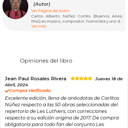
(Autor)
Ver Página del Autor
Carlos Alberto Núñez Cortés (Buenos Aires,
1942) es músico, compositor, humorista y uno de
Ver más
los miembros fundadores de Les Luthiers, grupo
clave del humor musical en lengua española.
Formado en música clásica y con un oído
quirúrgico para el disparate inteligente, Núñez
Cortés fue una pieza esencial en el desarrollo
del estilo del conjunto: rigor musical, parodia
culta y una precisión cómica que no deja
Opiniones del libro
heridos… solo admiradores. Dentro del grupo se
destacó especialmente como
multiinstrumentista y por su capacidad para
convertir la erudición en chiste sin subrayarlo.
Jean Paul Rosales Rivera
Jueves 18 de
Abril, 2024
Como autor, publicó Memorias de un luthier, un
Compra Verificada
libro autobiográfico donde repasa su vida
Excelente edición, llena de anécdotas de Carlitos
personal y artística con el mismo humor fino y
autocrítico que caracterizó su trabajo escénico.
Núñez respecto a las 50 obras seleccionadas del
A través de anécdotas, reflexiones y recuerdos
repertorio de Les Luthiers, con correcciones
del oficio, el libro funciona tanto como
respecto a su edición origina de 2017. De compra
testimonio cultural como manual indirecto
obligatoria para todo fan del conjunto Les
sobre cómo tomarse el arte en serio sin perder