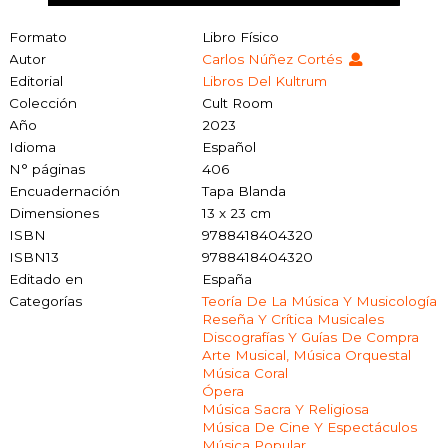
Formato
Libro Físico
Autor
Carlos Núñez Cortés
Editorial
Libros Del Kultrum
Colección
Cult Room
Año
2023
Idioma
Español
N° páginas
406
Encuadernación
Tapa Blanda
Dimensiones
13 x 23 cm
ISBN
9788418404320
ISBN13
9788418404320
Editado en
España
Categorías
Teoría De La Música Y Musicología
Reseña Y Crítica Musicales
Discografías Y Guías De Compra
Arte Musical, Música Orquestal
Música Coral
Ópera
Música Sacra Y Religiosa
Música De Cine Y Espectáculos
Música Popular