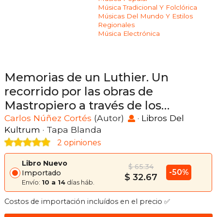
Música Tradicional Y Folclórica
Músicas Del Mundo Y Estilos
Regionales
Música Electrónica
Memorias de un Luthier. Un
recorrido por las obras de
Mastropiero a través de los
recuerdos de uno de los
Carlos Núñez Cortés
(Autor)
·
Libros Del
Kultrum
· Tapa Blanda
integrantes de Les Luthiers
2 opiniones
Libro Nuevo
$ 65.34
-50%
Importado
$ 32.67
Envío:
10 a 14
días háb.
Costos de importación incluídos en el precio ✅