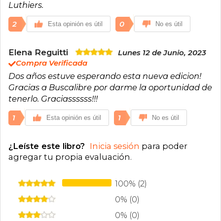
la sonrisa. Junto a Les Luthiers recibió
Luthiers.
numerosos reconocimientos internacionales,
incluido el Premio Princesa de Asturias de
2
0
Esta opinión es útil
No es útil
Comunicación y Humanidades, distinción que
consolidó el impacto histórico del grupo.
Elena Reguitti
Lunes 12 de Junio, 2023
Compra Verificada
Dos años estuve esperando esta nueva edicion!
Gracias a Buscalibre por darme la oportunidad de
tenerlo. Graciassssss!!!
1
1
Esta opinión es útil
No es útil
¿Leíste este libro?
Inicia sesión
para poder
agregar tu propia evaluación
.
100% (2)
0% (0)
0% (0)